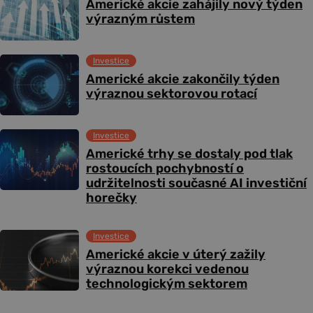
Americké akcie zahájily nový týden
výrazným růstem
Investice
Americké akcie zakončily týden
výraznou sektorovou rotací
Investice
Americké trhy se dostaly pod tlak
rostoucích pochybností o
udržitelnosti současné AI investiční
horečky
Investice
Americké akcie v úterý zažily
výraznou korekci vedenou
technologickým sektorem