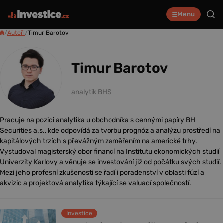
Menu
/
Autoři
/
Timur Barotov
Timur Barotov
analytik BHS
Pracuje na pozici analytika u obchodníka s cennými papíry BH
Securities a.s., kde odpovídá za tvorbu prognóz a analýzu prostředí na
kapitálových trzích s převážným zaměřením na americké trhy.
Vystudoval magisterský obor financí na Institutu ekonomických studií
Univerzity Karlovy a věnuje se investování již od počátku svých studií.
Mezi jeho profesní zkušenosti se řadí i poradenství v oblasti fúzí a
akvizic a projektová analytika týkající se valuací společností.
Investice