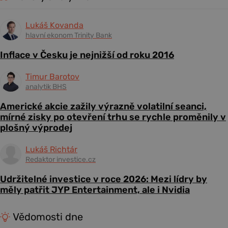
Lukáš Kovanda
hlavní ekonom Trinity Bank
Inflace v Česku je nejnižší od roku 2016
Timur Barotov
analytik BHS
Americké akcie zažily výrazně volatilní seanci,
mírné zisky po otevření trhu se rychle proměnily v
plošný výprodej
Lukáš Richtár
Redaktor investice.cz
Udržitelné investice v roce 2026: Mezi lídry by
měly patřit JYP Entertainment, ale i Nvidia
Vědomosti dne