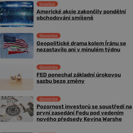
Investice
Americké akcie zakončily pondělní
obchodování smíšeně
Ekonomika
Geopolitické drama kolem Íránu se
nezastavilo ani v minulém týdnu
Ekonomika
FED ponechal základní úrokovou
sazbu beze změny
Ekonomika
Pozornost investorů se soustředí na
první zasedání Fedu pod vedením
nového předsedy Kevina Warshe