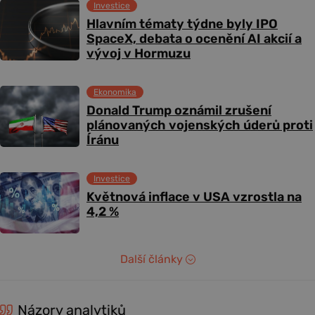
Investice
Hlavním tématy týdne byly IPO
SpaceX, debata o ocenění AI akcií a
vývoj v Hormuzu
Ekonomika
Donald Trump oznámil zrušení
plánovaných vojenských úderů proti
Íránu
Investice
Květnová inflace v USA vzrostla na
4,2 %
Další články
Názory analytiků