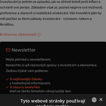
Investování je jedním ze způsobů, jak se účinně bránit proti inflaci a
ochránit své peníze. Základem však je, poznat nejprve své možnosti,
preference a stanovit si realistická očekávání. Váš investiční plán by
měl počítat se třemi základy investování - výnosem, rizikem a
likviditou.
Knihovna vědomostí
Newsletter
Mějte přehled s newsletterem.
Nenechte si ujít nejnovější zprávy o investicích a ekonomice.
Jednou týdně vám pošleme:
3 nejčtenější články
s hodnotnými informacemi,
3 názory analytiků
kteří se těmto tématům věnují každý den,
nová videa a podcasty
×
k prohloubení vašich znalostí.
Tyto webové stránky používají