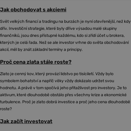
Jak obchodovat s akciemi
Svět velkých financí a tradingu na burzách je nyní otevřenější, než kdy
dřív. Investiční strategie, které byly dříve výsadou malé skupiny
finančníků, jsou dnes přístupné každému, kdo si zřídí účet u brokera,
kterých je celá řada. Než se ale investor vrhne do světa obchodování
akcií, měl by znát základní termíny a principy.
Proč cena zlata stále roste?
Zlato je cenný kov, který provází lidstvo po tisíciletí. Vždy bylo
symbolem bohatství a napříč věky vždy dokázalo udržet svou
hodnotu. A právě v tom spočívá jeho přitažlivost pro investory. Je to
aktivum, které dlouhodobě obstálo přes všechny krize a ekonomické
turbulence. Proč je zlato dobrá investice a proč jeho cena dlouhodobě
roste?
Jak začít investovat