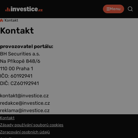
Menu
/
Kontakt
Kontakt
provozovatel portálu:
BH Securities a.s.
Na Příkopě 848/6
110 00 Praha 1
IČO: 60192941
DIČ: CZ60192941
kontakt@investice.cz
redakce@investice.cz
reklama@investice.cz
Kontakt
Zásady používání souborů cookies
Zpracování osobních údajů