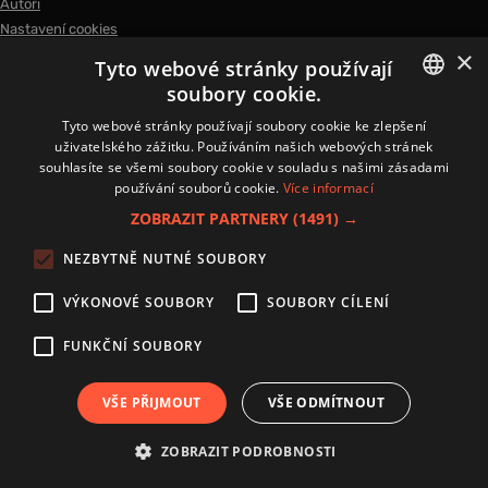
Autoři
Nastavení cookies
×
Tyto webové stránky používají
soubory cookie.
CZECH
Tyto webové stránky používají soubory cookie ke zlepšení
Copyright 2024 © Investice.cz. Všechna práva vyhrazena.
uživatelského zážitku. Používáním našich webových stránek
Publikování nebo další šíření obsahu serveru www.investice.cz není možné bez
CZ
souhlasíte se všemi soubory cookie v souladu s našimi zásadami
souhlasu provozovatele portálu.
používání souborů cookie.
Více informací
ZOBRAZIT PARTNERY
(1491) →
NEZBYTNĚ NUTNÉ SOUBORY
VÝKONOVÉ SOUBORY
SOUBORY CÍLENÍ
FUNKČNÍ SOUBORY
VŠE PŘIJMOUT
VŠE ODMÍTNOUT
ZOBRAZIT PODROBNOSTI