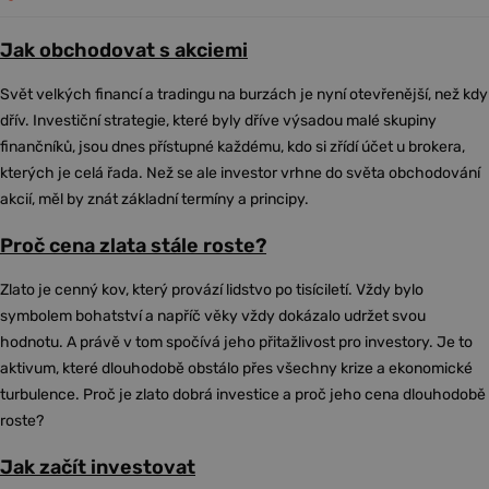
Jak obchodovat s akciemi
Svět velkých financí a tradingu na burzách je nyní otevřenější, než kdy
dřív. Investiční strategie, které byly dříve výsadou malé skupiny
finančníků, jsou dnes přístupné každému, kdo si zřídí účet u brokera,
kterých je celá řada. Než se ale investor vrhne do světa obchodování
akcií, měl by znát základní termíny a principy.
Proč cena zlata stále roste?
Zlato je cenný kov, který provází lidstvo po tisíciletí. Vždy bylo
symbolem bohatství a napříč věky vždy dokázalo udržet svou
hodnotu. A právě v tom spočívá jeho přitažlivost pro investory. Je to
aktivum, které dlouhodobě obstálo přes všechny krize a ekonomické
turbulence. Proč je zlato dobrá investice a proč jeho cena dlouhodobě
roste?
Jak začít investovat