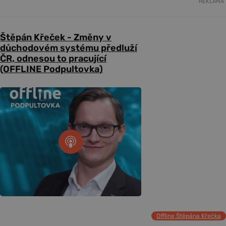
REKLAMA
Štěpán Křeček - Změny v
důchodovém systému předluží
ČR, odnesou to pracující
(OFFLINE Podpultovka)
Offline Štěpána Křečka