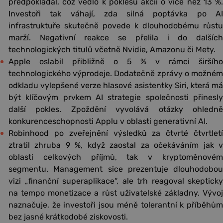
předpokládal, což vedlo k poklesu akcií o více než 13 %.
Investoři tak váhají, zda silná poptávka po AI
infrastruktuře skutečně povede k dlouhodobému růstu
marží. Negativní reakce se přelila i do dalších
technologických titulů včetně Nvidie, Amazonu či Mety.
Apple oslabil přibližně o 5 % v rámci širšího
technologického výprodeje. Dodatečně zprávy o možném
odkladu vylepšené verze hlasové asistentky Siri, která má
být klíčovým prvkem AI strategie společnosti přinesly
další pokles. Zpoždění vyvolává otázky ohledně
konkurenceschopnosti Applu v oblasti generativní AI.
Robinhood po zveřejnění výsledků za čtvrté čtvrtletí
ztratil zhruba 9 %, když zaostal za očekáváním jak v
oblasti celkových příjmů, tak v kryptoměnovém
segmentu. Management sice prezentuje dlouhodobou
vizi „finanční superaplikace“, ale trh reagoval skepticky
na tempo monetizace a růst uživatelské základny. Vývoj
naznačuje, že investoři jsou méně tolerantní k příběhům
bez jasné krátkodobé ziskovosti.