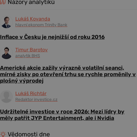
Názory analytiků
Lukáš Kovanda
hlavní ekonom Trinity Bank
Inflace v Česku je nejnižší od roku 2016
Timur Barotov
analytik BHS
Americké akcie zažily výrazně volatilní seanci,
mírné zisky po otevření trhu se rychle proměnily v
plošný výprodej
Lukáš Richtár
Redaktor investice.cz
Udržitelné investice v roce 2026: Mezi lídry by
měly patřit JYP Entertainment, ale i Nvidia
Vědomosti dne