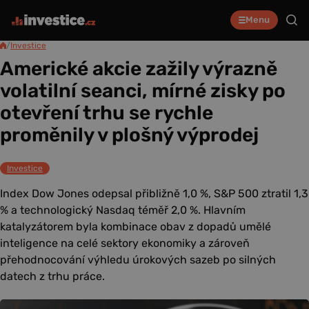
Menu
/
Investice
Americké akcie zažily výrazně
volatilní seanci, mírné zisky po
otevření trhu se rychle
proměnily v plošný výprodej
Investice
Index Dow Jones odepsal přibližně 1,0 %, S&P 500 ztratil 1,3
% a technologický Nasdaq téměř 2,0 %. Hlavním
katalyzátorem byla kombinace obav z dopadů umělé
inteligence na celé sektory ekonomiky a zároveň
přehodnocování výhledu úrokových sazeb po silných
datech z trhu práce.