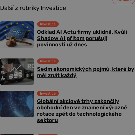
Další z rubriky Investice
Investice
Odklad AI Actu firmy uklidnil. Kvůli
Shadow AI přitom porušují
povinnosti už dnes
Investice
Sedm ekonomických pojmů, které by
měl znát každý
Investice
Globální akciové trhy zakončily
obchodní den ve znamení výrazné
rotace zpět do technologického
sektoru