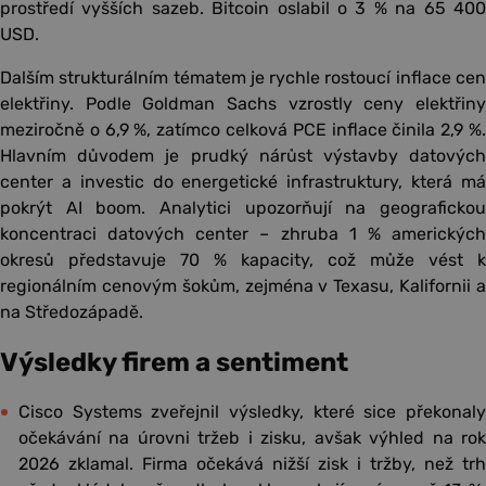
prostředí vyšších sazeb. Bitcoin oslabil o 3 % na 65 400
USD.
Dalším strukturálním tématem je rychle rostoucí inflace cen
elektřiny. Podle Goldman Sachs vzrostly ceny elektřiny
meziročně o 6,9 %, zatímco celková PCE inflace činila 2,9 %.
Hlavním důvodem je prudký nárůst výstavby datových
center a investic do energetické infrastruktury, která má
pokrýt AI boom. Analytici upozorňují na geografickou
koncentraci datových center – zhruba 1 % amerických
okresů představuje 70 % kapacity, což může vést k
regionálním cenovým šokům, zejména v Texasu, Kalifornii a
na Středozápadě.
Výsledky firem a sentiment
Cisco Systems zveřejnil výsledky, které sice překonaly
očekávání na úrovni tržeb i zisku, avšak výhled na rok
2026 zklamal. Firma očekává nižší zisk i tržby, než trh