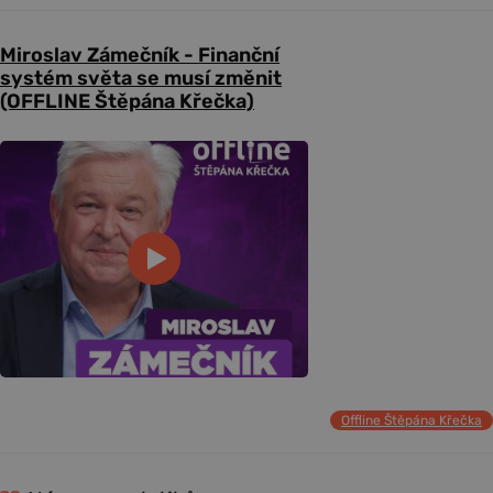
Miroslav Zámečník - Finanční
systém světa se musí změnit
(OFFLINE Štěpána Křečka)
Offline Štěpána Křečka