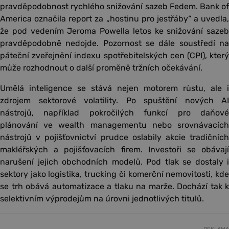
pravděpodobnost rychlého snižování sazeb Fedem. Bank of
America označila report za „hostinu pro jestřáby“ a uvedla,
že pod vedením Jeroma Powella letos ke snižování sazeb
pravděpodobně nedojde. Pozornost se dále soustředí na
páteční zveřejnění indexu spotřebitelských cen (CPI), který
může rozhodnout o další proměně tržních očekávání.
Umělá inteligence se stává nejen motorem růstu, ale i
zdrojem sektorové volatility. Po spuštění nových AI
nástrojů, například pokročilých funkcí pro daňové
plánování ve wealth managementu nebo srovnávacích
nástrojů v pojišťovnictví prudce oslabily akcie tradičních
makléřských a pojišťovacích firem. Investoři se obávají
narušení jejich obchodních modelů. Pod tlak se dostaly i
sektory jako logistika, trucking či komerční nemovitosti, kde
se trh obává automatizace a tlaku na marže. Dochází tak k
selektivním výprodejům na úrovni jednotlivých titulů.