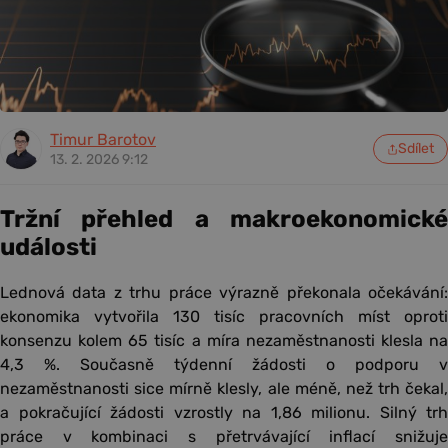
Timur Barotov
Sdílet
13. 2. 2026 9:12
Tržní přehled a makroekonomické
události
Lednová data z trhu práce výrazně překonala očekávání:
ekonomika vytvořila 130 tisíc pracovních míst oproti
konsenzu kolem 65 tisíc a míra nezaměstnanosti klesla na
4,3 %. Současně týdenní žádosti o podporu v
nezaměstnanosti sice mírně klesly, ale méně, než trh čekal,
a pokračující žádosti vzrostly na 1,86 milionu. Silný trh
práce v kombinaci s přetrvávající inflací snižuje