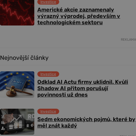
Investice
Americké akcie zaznamenaly
výrazný výprodej, především v
technologickém sektoru
REKLAMA
Nejnovější články
Investice
Odklad AI Actu firmy uklidnil. Kvůli
Shadow AI přitom porušují
povinnosti už dnes
Investice
Sedm ekonomických pojmů, které by
měl znát každý