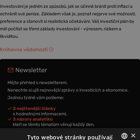
Investování je jedním ze způsobů, jak se účinně bránit proti inflaci a
ochránit své peníze. Základem však je, poznat nejprve své možnosti,
preference a stanovit si realistická očekávání. Váš investiční plán by
měl počítat se třemi základy investování - výnosem, rizikem a
likviditou.
Knihovna vědomostí
Newsletter
Mějte přehled s newsletterem.
Nenechte si ujít nejnovější zprávy o investicích a ekonomice.
Jednou týdně vám pošleme:
3 nejčtenější články
s hodnotnými informacemi,
3 názory analytiků
kteří se těmto tématům věnují každý den,
nová videa a podcasty
×
k prohloubení vašich znalostí.
Tyto webové stránky používají