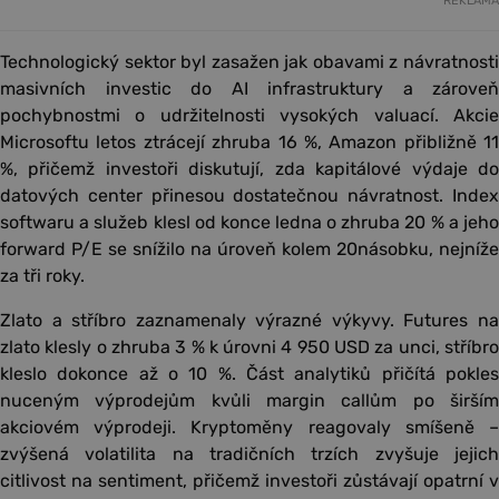
REKLAMA
Technologický sektor byl zasažen jak obavami z návratnosti
masivních investic do AI infrastruktury a zároveň
pochybnostmi o udržitelnosti vysokých valuací. Akcie
Microsoftu letos ztrácejí zhruba 16 %, Amazon přibližně 11
%, přičemž investoři diskutují, zda kapitálové výdaje do
datových center přinesou dostatečnou návratnost. Index
softwaru a služeb klesl od konce ledna o zhruba 20 % a jeho
forward P/E se snížilo na úroveň kolem 20násobku, nejníže
za tři roky.
Zlato a stříbro zaznamenaly výrazné výkyvy. Futures na
zlato klesly o zhruba 3 % k úrovni 4 950 USD za unci, stříbro
kleslo dokonce až o 10 %. Část analytiků přičítá pokles
nuceným výprodejům kvůli margin callům po širším
akciovém výprodeji. Kryptoměny reagovaly smíšeně –
zvýšená volatilita na tradičních trzích zvyšuje jejich
citlivost na sentiment, přičemž investoři zůstávají opatrní v