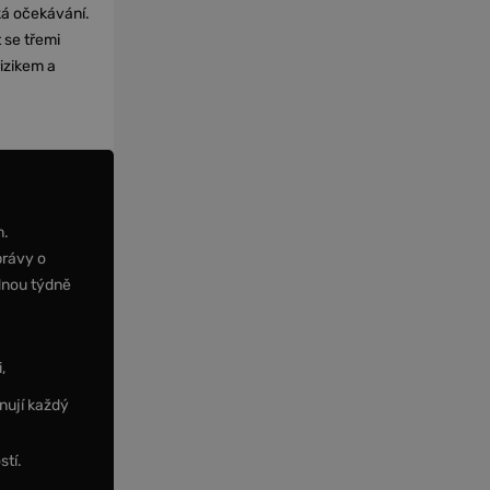
cká očekávání.
 se třemi
izikem a
m.
právy o
dnou týdně
,
nují každý
stí.