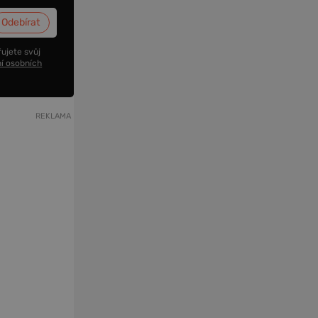
ujete svůj
í osobních
REKLAMA