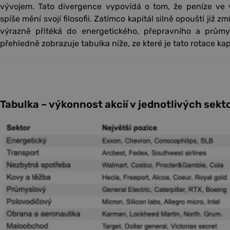
vývojem. Tato divergence vypovídá o tom, že peníze ve v
spíše mění svojí filosofii. Zatímco kapitál silně opouští již 
výrazně přitéká do energetického, přepravního a průmy
přehledně zobrazuje tabulka níže, ze které je tato rotace ka
Tabulka – výkonnost akcií v jednotlivých sek