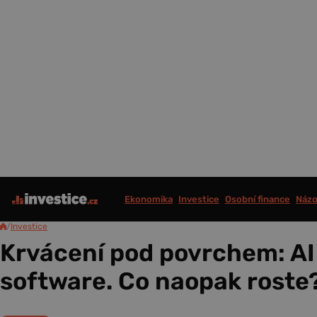
Ekonomika
Investice
Osobní finance
Názo
/
Investice
Krvácení pod povrchem: AI
software. Co naopak roste