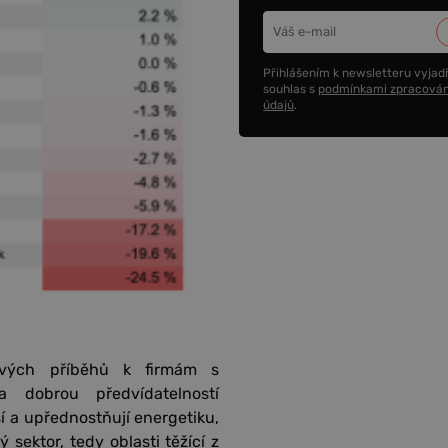
Přihlášením k newsletteru vyjadř
souhlas s
podmínkami zpracován
údajů
.
ových příběhů k firmám s
 dobrou předvídatelností
ší a upřednostňují energetiku,
sektor, tedy oblasti těžící z