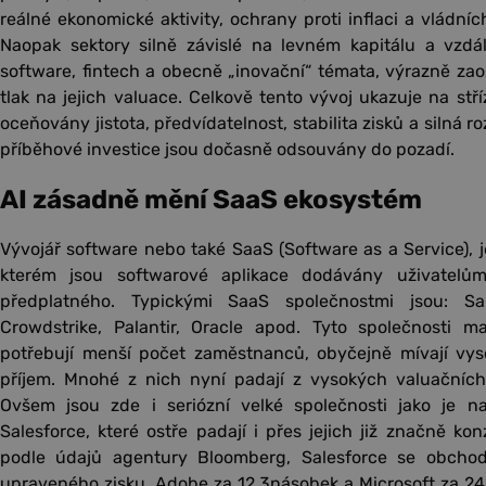
reálné ekonomické aktivity, ochrany proti inflaci a vládníc
Naopak sektory silně závislé na levném kapitálu a vzd
software, fintech a obecně „inovační“ témata, výrazně zaost
tlak na jejich valuace. Celkově tento vývoj ukazuje na stříz
oceňovány jistota, předvídatelnost, stabilita zisků a silná r
příběhové investice jsou dočasně odsouvány do pozadí.
AI zásadně mění SaaS ekosystém
Vývojář software nebo také SaaS (Software as a Service), 
kterém jsou softwarové aplikace dodávány uživatelům
předplatného. Typickými SaaS společnostmi jsou: Sal
Crowdstrike, Palantir, Oracle apod. Tyto společnosti ma
potřebují menší počet zaměstnanců, obyčejně mívají vyso
příjem. Mnohé z nich nyní padají z vysokých valuačních
Ovšem jsou zde i seriózní velké společnosti jako je na
Salesforce, které ostře padají i přes jejich již značně kon
podle údajů agentury Bloomberg, Salesforce se obchod
upraveného zisku, Adobe za 12,3násobek a Microsoft za 2