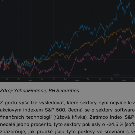
Zdroj: YahooFinance, BH Securities
Z grafu výše lze vysledovat, které sektory nyní nejvíce k
akciovým indexem S&P 500. Jedná se o sektory softwarov
finančních technologií (růžová křivka). Zatímco index S&P
necelé jedno procento, tyto sektory poklesly o -24,5 % (softw
znázorňuje, jak prudké jsou tyto poklesy ve srovnání s 