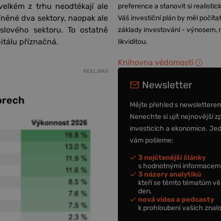
elkém z trhu neodtékají ale
preference a stanovit si realisti
zmíněné dva sektory, naopak ale
Váš investiční plán by měl počítat
slového sektoru. To ostatně
základy investování - výnosem, r
pitálu příznačná.
likviditou.
Knihovna vědomostí
REKLAMA
Newsletter
torech
Mějte přehled s newslettere
Nenechte si ujít nejnovější z
investicích a ekonomice. Je
vám pošleme:
3 nejčtenější články
s hodnotnými informacemi
3 názory analytiků
kteří se těmto tématům vě
den,
nová videa a podcasty
k prohloubení vašich znalo