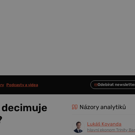
ry
Podcasty a videa
 decimuje
Názory analytiků
?
Lukáš Kovanda
hlavní ekonom Trinity Ba