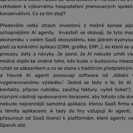
vzhledem k výbornému hospodaření jmenovaných společno
konzervativní. Co za tím stojí?
Především velký strach investorů z možné koroze jej
schopnějšími AI agenty. Investoři se obávají, že tyto m
ekonomiku v celém SaaS ekosystému, kde jádrem byznysu j
platí za konkrétní aplikaci (CRM, grafika, ERP…), do které se 
procesy, daty a návyky. Je jasné, že AI nebude umět vše
možná dojde ke změně toho, kdo bude v budoucnu inkaso
vztah se zákazníkem a co se stane s tradičním předplatným
a hlavně AI agenti posouvají software od „klikání v
vygenerovanému výsledku“. Jedná se tedy o to, že AI a
kontakty, připrav nabídku, zaúčtuj faktury, vyřeš ticket“
různými nástroji opakovanými iteracemi, aby tohoto cíle dos
nebude nejcennější samotná aplikace, kterou SaaS firma v
s těmito aplikacemi. A tady do hry vstupují AI agenti
přesunout od SaaS licencí k platformám, které agenty vyví
OpenAi atd.