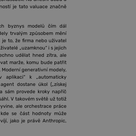
stí je tato valuace značně
ich byznys modelů čím dál
odely trvalým způsobem mění
e to, že firma nebo uživatel
uživatelé „uzamknou“ i s jejich
chno udělat hned zítra, ale
vat marže, komu bude patřit
. Moderní generativní modely,
 aplikaci“ k „automaticky
gent dostane úkol („získej
) a sám provede kroky napříč
áhl. V takovém světě už totiž
yvine, ale orchestrace práce
, kde se část hodnoty může
jí, jako je právě Anthropic,