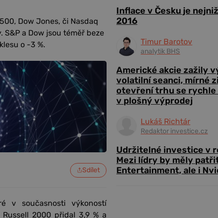
Inflace v Česku je nejni
2016
 500, Dow Jones, či Nasdaq
y. S&P a Dow jsou téměř beze
Timur Barotov
lesu o -3 %.
analytik BHS
Americké akcie zažily 
volatilní seanci, mírné 
otevření trhu se rychle
v plošný výprodej
Lukáš Richtár
Redaktor investice.cz
Udržitelné investice v 
Mezi lídry by měly patři
Entertainment, ale i Nvi
Sdílet
é v současnosti výkoností
 Russell 2000 přidal 3,9 % a