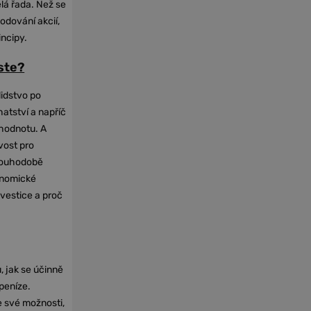
elá řada. Než se
odování akcií,
incipy.
oste?
lidstvo po
hatství a napříč
hodnotu. A
vost pro
dlouhodobě
onomické
nvestice a proč
, jak se účinně
 peníze.
e své možnosti,