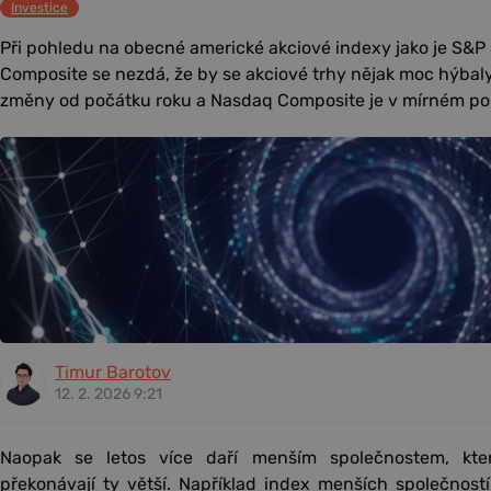
Investice
Při pohledu na obecné americké akciové indexy jako je S&P
Composite se nezdá, že by se akciové trhy nějak moc hýbal
změny od počátku roku a Nasdaq Composite je v mírném pok
Timur Barotov
12. 2. 2026 9:21
Naopak se letos více daří menším společnostem, kter
překonávají ty větší. Například index menších společností