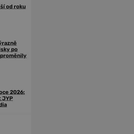
žší od roku
výrazně
zisky po
 proměnily
roce 2026:
t JYP
dia