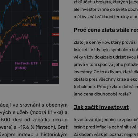
zřídí účet u brokera, kterých je c
ale investor vrhne do světa obch
měl by znát základní termíny a pr
Proč cena zlata stále r
Zlato je cenný kov, který provází 
tisíciletí. Vždy bylo symbolem bo
věky vždy dokázalo udržet svou 
právě v tom spočívá jeho přitažli
investory. Je to aktivum, které 
obstálo přes všechny krize a ek
turbulence. Proč je zlato dobrá i
jeho cena dlouhodobě roste?
rvácejí ve srovnání s obecným
Jak začít investovat
ých služeb (modrá křivka) a
 500 klesl od začátku roku o
Investování je jedním ze způsobů
are) a -19,6 % (fintech). Graf
bránit proti inflaci a ochránit své
vývojem indexu a historickým
Základem však je, poznat nejprv