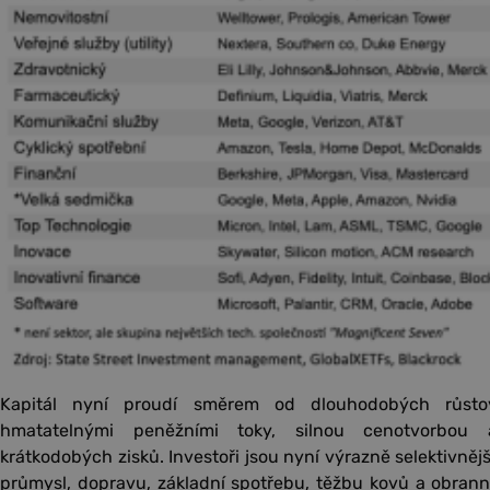
Kapitál nyní proudí směrem od dlouhodobých růst
hmatatelnými peněžními toky, silnou cenotvorbou a
krátkodobých zisků. Investoři jsou nyní výrazně selektivněj
průmysl, dopravu, základní spotřebu, těžbu kovů a obranný 