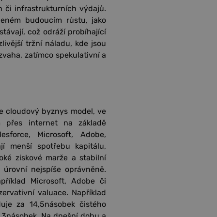
h či infrastrukturních výdajů.
áleném budoucím růstu, jako
ávají, což odráží probíhající
livější tržní náladu, kde jsou
ozvaha, zatímco spekulativní a
je cloudový byznys model, ve
 přes internet na základě
esforce, Microsoft, Adobe,
jí menší spotřebu kapitálu,
ké ziskové marže a stabilní
 úrovní nejspíše oprávněně.
příklad Microsoft, Adobe či
zervativní valuace. Například
uje za 14,5násobek čistého
4,3násobek. Na dnešní dobu a