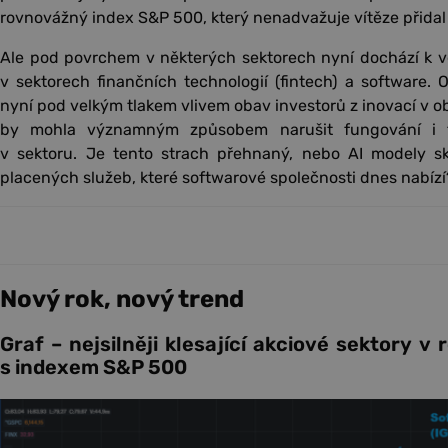
rovnovážný index S&P 500, který nenadvažuje vítěze přidal 
Ale pod povrchem v některých sektorech nyní dochází k v
v sektorech finančních technologií (fintech) a software. 
nyní pod velkým tlakem vlivem obav investorů z inovací v ob
by mohla významným způsobem narušit fungování i tě
v sektoru. Je tento strach přehnaný, nebo AI modely s
placených služeb, které softwarové společnosti dnes nabízí
Nový rok, nový trend
Graf – nejsilněji klesající akciové sektory 
s indexem S&P 500