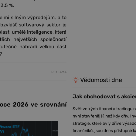
3,5 %.
elmi silným výprodejům, a to
Obzvlášť softwarový sektor je
lasti umělé inteligence, která
ch největších společností
kutečně nahradí velkou část
?
REKLAMA
Vědomosti dne
Jak obchodovat s akcie
v roce 2026 ve srovnání
Svět velkých financí a tradingu 
nyní otevřenější, než kdy dřív. In
strategie, které byly dříve výsa
finančníků, jsou dnes přístupné 