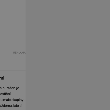
REKLAMA
mi
na burzách je
vestiční
dou malé skupiny
každému, kdo si