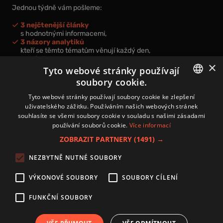
Jednou týdně vám pošleme:
3 nejčtenější články
s hodnotnými informacemi,
3 názory analytiků
kteří se těmto tématům věnují každý den,
nová videa a podcasty
×
k prohloubení vašich znalostí.
Tyto webové stránky používají
soubory cookie.
CZECH
Tyto webové stránky používají soubory cookie ke zlepšení
uživatelského zážitku. Používáním našich webových stránek
CZ
souhlasíte se všemi soubory cookie v souladu s našimi zásadami
Přihlášením k newsletteru vyjadřujete svůj souhlas s
podmínkami
používání souborů cookie.
Více informací
zpracování osobních údajů
.
ZOBRAZIT PARTNERY
(1491) →
Kontakt
NEZBYTNĚ NUTNÉ SOUBORY
Zásady používání souborů cookies
Zpracování osobních údajů
VÝKONOVÉ SOUBORY
SOUBORY CÍLENÍ
Autoři
Nastavení cookies
FUNKČNÍ SOUBORY