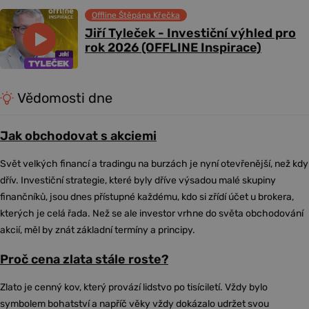
Offline Štěpána Křečka
Jiří Tyleček - Investiční výhled pro
rok 2026 (OFFLINE Inspirace)
Vědomosti dne
Jak obchodovat s akciemi
Svět velkých financí a tradingu na burzách je nyní otevřenější, než kdy
dřív. Investiční strategie, které byly dříve výsadou malé skupiny
finančníků, jsou dnes přístupné každému, kdo si zřídí účet u brokera,
kterých je celá řada. Než se ale investor vrhne do světa obchodování
akcií, měl by znát základní termíny a principy.
Proč cena zlata stále roste?
Zlato je cenný kov, který provází lidstvo po tisíciletí. Vždy bylo
symbolem bohatství a napříč věky vždy dokázalo udržet svou