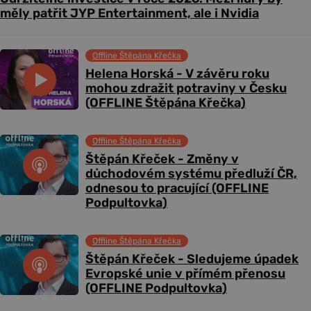
měly patřit JYP Entertainment, ale i Nvidia
Offline Štěpána Křečka
Helena Horská - V závěru roku
mohou zdražit potraviny v Česku
(OFFLINE Štěpána Křečka)
Offline Štěpána Křečka
Štěpán Křeček - Změny v
důchodovém systému předluží ČR,
odnesou to pracující (OFFLINE
Podpultovka)
Offline Štěpána Křečka
Štěpán Křeček - Sledujeme úpadek
Evropské unie v přímém přenosu
(OFFLINE Podpultovka)