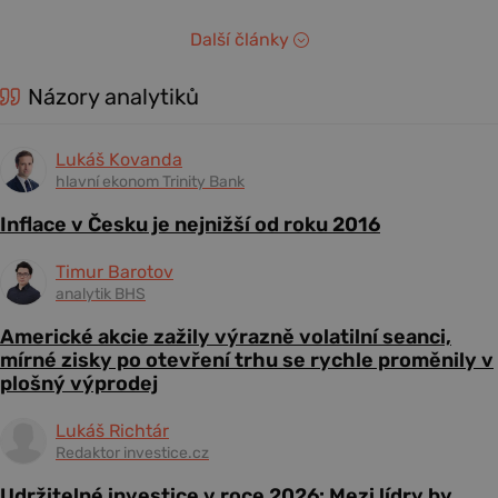
Další články
Názory analytiků
Lukáš Kovanda
hlavní ekonom Trinity Bank
Inflace v Česku je nejnižší od roku 2016
Timur Barotov
analytik BHS
Americké akcie zažily výrazně volatilní seanci,
mírné zisky po otevření trhu se rychle proměnily v
plošný výprodej
Lukáš Richtár
Redaktor investice.cz
Udržitelné investice v roce 2026: Mezi lídry by