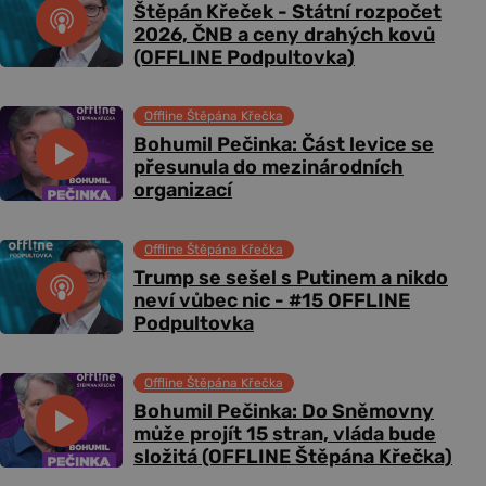
Štěpán Křeček - Státní rozpočet
2026, ČNB a ceny drahých kovů
(OFFLINE Podpultovka)
Offline Štěpána Křečka
Bohumil Pečinka: Část levice se
přesunula do mezinárodních
organizací
Offline Štěpána Křečka
Trump se sešel s Putinem a nikdo
neví vůbec nic - #15 OFFLINE
Podpultovka
Offline Štěpána Křečka
Bohumil Pečinka: Do Sněmovny
může projít 15 stran, vláda bude
složitá (OFFLINE Štěpána Křečka)