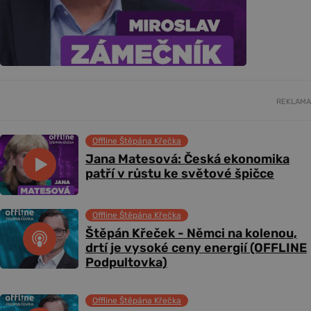
REKLAMA
Offline Štěpána Křečka
Jana Matesová: Česká ekonomika
patří v růstu ke světové špičce
Offline Štěpána Křečka
Štěpán Křeček - Němci na kolenou,
drtí je vysoké ceny energií (OFFLINE
Podpultovka)
Offline Štěpána Křečka