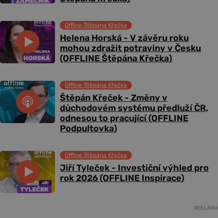
Offline Štěpána Křečka
Helena Horská - V závěru roku
mohou zdražit potraviny v Česku
(OFFLINE Štěpána Křečka)
Offline Štěpána Křečka
Štěpán Křeček - Změny v
důchodovém systému předluží ČR,
odnesou to pracující (OFFLINE
Podpultovka)
Offline Štěpána Křečka
Jiří Tyleček - Investiční výhled pro
rok 2026 (OFFLINE Inspirace)
REKLAMA