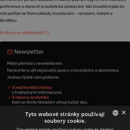
preference a stanovit si realistická očekávání. Váš investiční plán by
měl počítat se třemi základy investování - výnosem, rizikem a
likviditou.
Knihovna vědomostí
Newsletter
Mějte přehled s newsletterem.
Nenechte si ujít nejnovější zprávy o investicích a ekonomice.
Jednou týdně vám pošleme:
3 nejčtenější články
s hodnotnými informacemi,
3 názory analytiků
kteří se těmto tématům věnují každý den,
nová videa a podcasty
×
k prohloubení vašich znalostí.
Tyto webové stránky používají
soubory cookie.
CZECH
Tyto webové stránky používají soubory cookie ke zlepšení