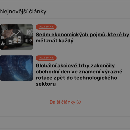
Nejnovější články
Investice
Sedm ekonomických pojmů, které by
měl znát každý
Investice
Globální akciové trhy zakončily
obchodní den ve znamení výrazné
rotace zpět do technologického
sektoru
Další články