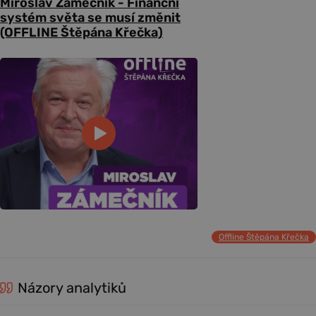
Miroslav Zámečník - Finanční
systém světa se musí změnit
(OFFLINE Štěpána Křečka)
Offline Štěpána Křečka
Názory analytiků