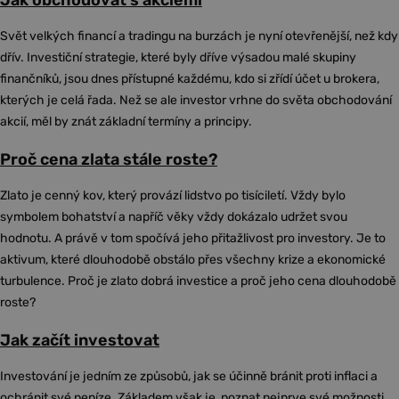
Jak obchodovat s akciemi
Svět velkých financí a tradingu na burzách je nyní otevřenější, než kdy
dřív. Investiční strategie, které byly dříve výsadou malé skupiny
finančníků, jsou dnes přístupné každému, kdo si zřídí účet u brokera,
kterých je celá řada. Než se ale investor vrhne do světa obchodování
akcií, měl by znát základní termíny a principy.
Proč cena zlata stále roste?
Zlato je cenný kov, který provází lidstvo po tisíciletí. Vždy bylo
symbolem bohatství a napříč věky vždy dokázalo udržet svou
hodnotu. A právě v tom spočívá jeho přitažlivost pro investory. Je to
aktivum, které dlouhodobě obstálo přes všechny krize a ekonomické
turbulence. Proč je zlato dobrá investice a proč jeho cena dlouhodobě
roste?
Jak začít investovat
Investování je jedním ze způsobů, jak se účinně bránit proti inflaci a
ochránit své peníze. Základem však je, poznat nejprve své možnosti,