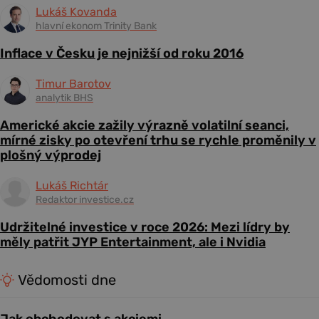
Lukáš Kovanda
hlavní ekonom Trinity Bank
Inflace v Česku je nejnižší od roku 2016
Timur Barotov
analytik BHS
Americké akcie zažily výrazně volatilní seanci,
mírné zisky po otevření trhu se rychle proměnily v
plošný výprodej
Lukáš Richtár
Redaktor investice.cz
Udržitelné investice v roce 2026: Mezi lídry by
měly patřit JYP Entertainment, ale i Nvidia
Vědomosti dne