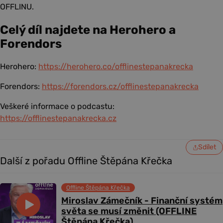
OFFLINU.
Celý díl najdete na Herohero a
Forendors
Herohero:
https://herohero.co/offlinestepanakrecka
Forendors:
https://forendors.cz/offlinestepanakrecka
Veškeré informace o podcastu:
https://offlinestepanakrecka.cz
Sdílet
Další z pořadu Offline Štěpána Křečka
Offline Štěpána Křečka
Miroslav Zámečník - Finanční systém
světa se musí změnit (OFFLINE
Štěpána Křečka)