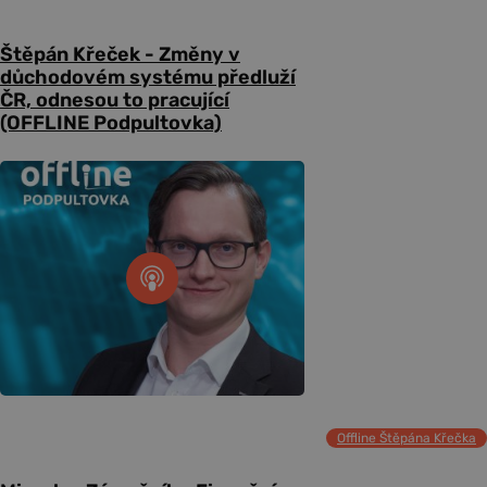
Štěpán Křeček - Změny v
důchodovém systému předluží
ČR, odnesou to pracující
(OFFLINE Podpultovka)
Offline Štěpána Křečka