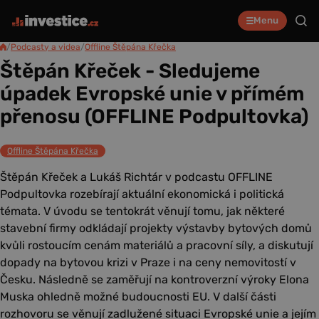
Menu
/
Podcasty a videa
/
Offline Štěpána Křečka
Štěpán Křeček - Sledujeme
úpadek Evropské unie v přímém
přenosu (OFFLINE Podpultovka)
Offline Štěpána Křečka
Štěpán Křeček a Lukáš Richtár v podcastu OFFLINE
Podpultovka rozebírají aktuální ekonomická i politická
témata. V úvodu se tentokrát věnují tomu, jak některé
stavební firmy odkládají projekty výstavby bytových domů
kvůli rostoucím cenám materiálů a pracovní síly, a diskutují
dopady na bytovou krizi v Praze i na ceny nemovitostí v
Česku. Následně se zaměřují na kontroverzní výroky Elona
Muska ohledně možné budoucnosti EU. V další části
rozhovoru se věnují zadlužené situaci Evropské unie a jejím