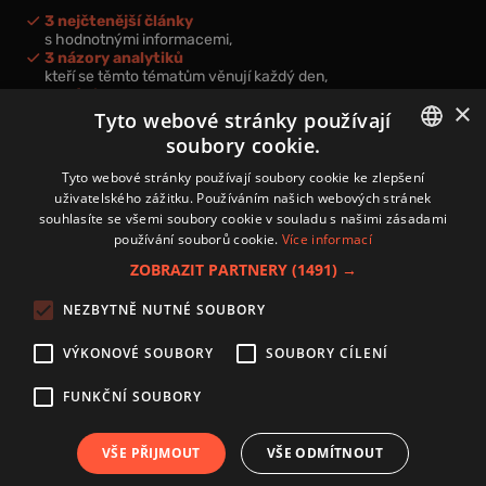
3 nejčtenější články
s hodnotnými informacemi,
3 názory analytiků
kteří se těmto tématům věnují každý den,
nová videa a podcasty
×
k prohloubení vašich znalostí.
Tyto webové stránky používají
soubory cookie.
CZECH
Tyto webové stránky používají soubory cookie ke zlepšení
uživatelského zážitku. Používáním našich webových stránek
CZ
souhlasíte se všemi soubory cookie v souladu s našimi zásadami
Přihlášením k newsletteru vyjadřujete svůj souhlas s
podmínkami
používání souborů cookie.
Více informací
zpracování osobních údajů
.
ZOBRAZIT PARTNERY
(1491) →
Kontakt
NEZBYTNĚ NUTNÉ SOUBORY
Zásady používání souborů cookies
Zpracování osobních údajů
VÝKONOVÉ SOUBORY
SOUBORY CÍLENÍ
Autoři
Nastavení cookies
FUNKČNÍ SOUBORY
VŠE PŘIJMOUT
VŠE ODMÍTNOUT