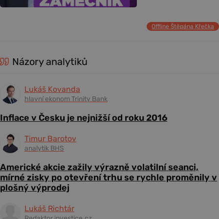
Offline Štěpána Křečka
Názory analytiků
Lukáš Kovanda
hlavní ekonom Trinity Bank
Inflace v Česku je nejnižší od roku 2016
Timur Barotov
analytik BHS
Americké akcie zažily výrazně volatilní seanci,
mírné zisky po otevření trhu se rychle proměnily v
plošný výprodej
Lukáš Richtár
Redaktor investice.cz