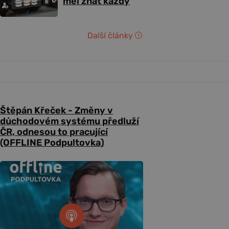
měl znát každý
Další články
Štěpán Křeček - Změny v
důchodovém systému předluží
ČR, odnesou to pracující
(OFFLINE Podpultovka)