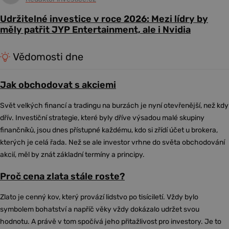
Udržitelné investice v roce 2026: Mezi lídry by
měly patřit JYP Entertainment, ale i Nvidia
Vědomosti dne
Jak obchodovat s akciemi
Svět velkých financí a tradingu na burzách je nyní otevřenější, než kdy
dřív. Investiční strategie, které byly dříve výsadou malé skupiny
finančníků, jsou dnes přístupné každému, kdo si zřídí účet u brokera,
kterých je celá řada. Než se ale investor vrhne do světa obchodování
akcií, měl by znát základní termíny a principy.
Proč cena zlata stále roste?
Zlato je cenný kov, který provází lidstvo po tisíciletí. Vždy bylo
symbolem bohatství a napříč věky vždy dokázalo udržet svou
hodnotu. A právě v tom spočívá jeho přitažlivost pro investory. Je to