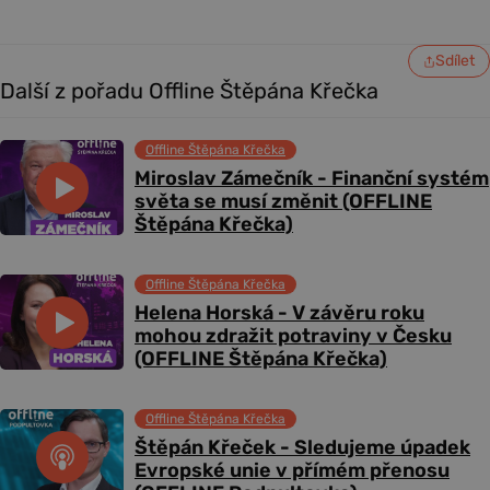
Sdílet
Další z pořadu Offline Štěpána Křečka
Offline Štěpána Křečka
Miroslav Zámečník - Finanční systém
světa se musí změnit (OFFLINE
Štěpána Křečka)
Offline Štěpána Křečka
Helena Horská - V závěru roku
mohou zdražit potraviny v Česku
(OFFLINE Štěpána Křečka)
Offline Štěpána Křečka
Štěpán Křeček - Sledujeme úpadek
Evropské unie v přímém přenosu