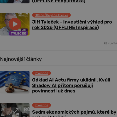
(OFFLINE Podpultovka)
Offline Štěpána Křečka
Jiří Tyleček - Investiční výhled pro
rok 2026 (OFFLINE Inspirace)
REKLAMA
Nejnovější články
Investice
Odklad AI Actu firmy uklidnil. Kvůli
Shadow AI přitom porušují
povinnosti už dnes
Investice
Sedm ekonomických pojmů, které by