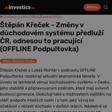
Menu
/
Podcasty a videa
/
Offline Štěpána Křečka
Štěpán Křeček - Změny v
důchodovém systému předluží
ČR, odnesou to pracující
(OFFLINE Podpultovka)
Offline Štěpána Křečka
Štěpán Křeček a Lukáš Richtár v podcastu OFFLINE
Podpultovka rozebírají aktuální ekonomická témata. V
úvodu se tentokrát věnují důchodovému systému v Česku,
jeho stabilitě a připravovaným změnám, které mají ovlivnit
budoucí generace. Diskutují také o možnostech zajištění na
stáří, podpoře mladých rodin i o tom, jaký vývoj lze
očekávat v oblasti důchodů v dalších letech. Následně se