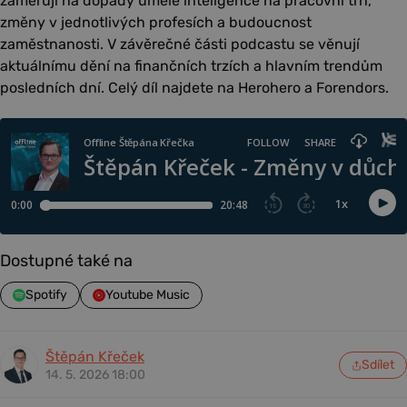
zaměřují na dopady umělé inteligence na pracovní trh,
změny v jednotlivých profesích a budoucnost
zaměstnanosti. V závěrečné části podcastu se věnují
aktuálnímu dění na finančních trzích a hlavním trendům
posledních dní. Celý díl najdete na Herohero a Forendors.
Dostupné také na
Spotify
Youtube Music
Štěpán Křeček
Sdílet
14. 5. 2026 18:00