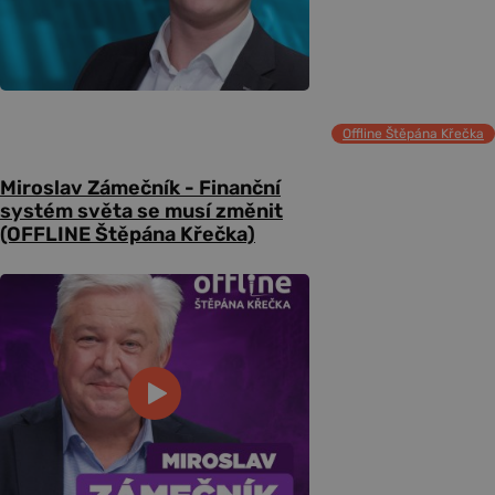
Offline Štěpána Křečka
Miroslav Zámečník - Finanční
systém světa se musí změnit
(OFFLINE Štěpána Křečka)