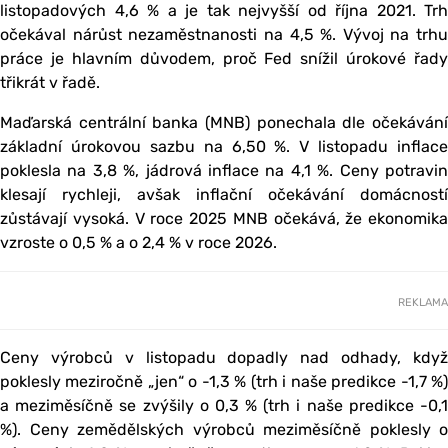
listopadových 4,6 % a je tak nejvyšší od října 2021. Trh
očekával nárůst nezaměstnanosti na 4,5 %. Vývoj na trhu
práce je hlavním důvodem, proč Fed snížil úrokové řady
třikrát v řadě.
Maďarská centrální banka (MNB) ponechala dle očekávání
základní úrokovou sazbu na 6,50 %. V listopadu inflace
poklesla na 3,8 %, jádrová inflace na 4,1 %. Ceny potravin
klesají rychleji, avšak inflační očekávání domácností
zůstávají vysoká. V roce 2025 MNB očekává, že ekonomika
vzroste o 0,5 % a o 2,4 % v roce 2026.
REKLAMA
Ceny výrobců v listopadu dopadly nad odhady, když
poklesly meziročně „jen“ o -1,3 % (trh i naše predikce -1,7 %)
a meziměsíčně se zvýšily o 0,3 % (trh i naše predikce -0,1
%). Ceny zemědělských výrobců meziměsíčně poklesly o