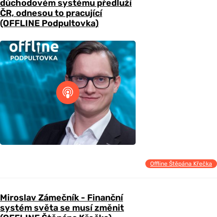
důchodovém systému předluží
ČR, odnesou to pracující
(OFFLINE Podpultovka)
Offline Štěpána Křečka
Miroslav Zámečník - Finanční
systém světa se musí změnit