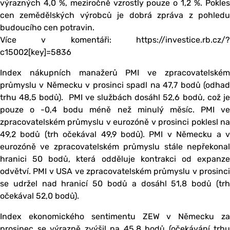
výrazných 4,0 %, meziročně vzrostly pouze o 1,2 %. Pokles
cen zemědělských výrobců je dobrá zpráva z pohledu
budoucího cen potravin.
Více v komentáři: https://investice.rb.cz/?
c15002[key]=5836
Index nákupních manažerů PMI ve zpracovatelském
průmyslu v Německu v prosinci spadl na 47,7 bodů (odhad
trhu 48,5 bodů). PMI ve službách dosáhl 52,6 bodů, což je
pouze o -0,4 bodu méně než minulý měsíc. PMI ve
zpracovatelském průmyslu v eurozóně v prosinci poklesl na
49,2 bodů (trh očekával 49,9 bodů). PMI v Německu a v
eurozóně ve zpracovatelském průmyslu stále nepřekonal
hranici 50 bodů, která odděluje kontrakci od expanze
odvětví. PMI v USA ve zpracovatelském průmyslu v prosinci
se udržel nad hranicí 50 bodů a dosáhl 51,8 bodů (trh
očekával 52,0 bodů).
Index ekonomického sentimentu ZEW v Německu za
prosinec se výrazně zvýšil na 45,8 bodů (očekávání trhu