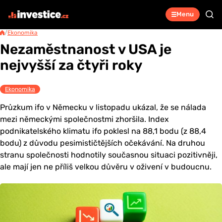
Menu
/
Ekonomika
Nezaměstnanost v USA je
nejvyšší za čtyři roky
Ekonomika
Průzkum ifo v Německu v listopadu ukázal, že se nálada
mezi německými společnostmi zhoršila. Index
podnikatelského klimatu ifo poklesl na 88,1 bodu (z 88,4
bodu) z důvodu pesimističtějších očekávání. Na druhou
stranu společnosti hodnotily současnou situaci pozitivněji,
ale mají jen ne příliš velkou důvěru v oživení v budoucnu.