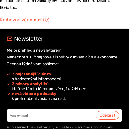
měl počítat se třemi základy investování - výnosem, rizikem a
likviditou.
Knihovna vědomostí
Newsletter
Mějte přehled s newsletterem.
Nenechte si ujít nejnovější zprávy o investicích a ekonomice.
Jednou týdně vám pošleme:
3 nejčtenější články
s hodnotnými informacemi,
3 názory analytiků
kteří se těmto tématům věnují každý den,
nová videa a podcasty
k prohloubení vašich znalostí.
Přihlášením k newsletteru vyjadřujete svůj souhlas s
podmínkami