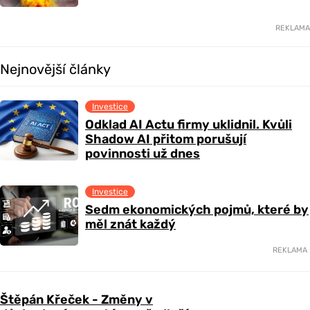
REKLAMA
Nejnovější články
Investice
Odklad AI Actu firmy uklidnil. Kvůli
Shadow AI přitom porušují
povinnosti už dnes
Investice
Sedm ekonomických pojmů, které by
měl znát každý
REKLAMA
Štěpán Křeček - Změny v