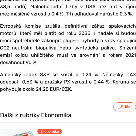
38,5 bodů). Maloobchodní tržby v USA bez aut v říjnu
meziměsíčně vzrostl o 0,4 %. Trh odhadoval nárůst o 0,3 %.
Evropská komise zrušila definitivní zákaz spalovacích
motorů, který měl platit od roku 2035. I nadále si budou
moci spotřebitelé zakoupit plug-in hybridy a vozy spalující
CO2-neutrální biopaliva nebo syntetická paliva. Snížení
emisí oxidu uhličitého musí ve srovnání s rokem 2021
dosáhnout 90 %.
Americký index S&P se snížil o 0,24 %. Německý DAX
odepsal -0,63 % a pražský PX vzrostl o 0,44 %. Koruna se
pohybuje okolo 24,28 EUR/CZK.
Sdílet
Další z rubriky Ekonomika
Ekonomika