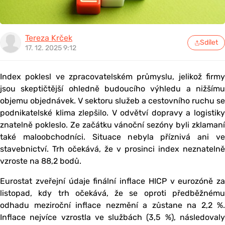
Tereza Krček
Sdílet
17. 12. 2025 9:12
Index poklesl ve zpracovatelském průmyslu, jelikož firmy
jsou skeptičtější ohledně budoucího výhledu a nižšímu
objemu objednávek. V sektoru služeb a cestovního ruchu se
podnikatelské klima zlepšilo. V odvětví dopravy a logistiky
znatelně pokleslo. Ze začátku vánoční sezóny byli zklamaní
také maloobchodníci. Situace nebyla příznivá ani ve
stavebnictví. Trh očekává, že v prosinci index neznatelně
vzroste na 88,2 bodů.
Eurostat zveřejní údaje finální inflace HICP v eurozóně za
listopad, kdy trh očekává, že se oproti předběžnému
odhadu meziroční inflace nezmění a zůstane na 2,2 %.
Inflace nejvíce vzrostla ve službách (3,5 %), následovaly