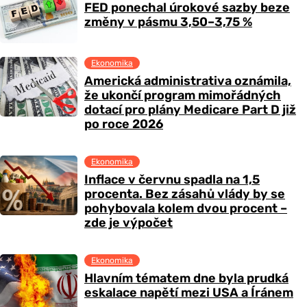
FED ponechal úrokové sazby beze
změny v pásmu 3,50–3,75 %
Ekonomika
Americká administrativa oznámila,
že ukončí program mimořádných
dotací pro plány Medicare Part D již
po roce 2026
Ekonomika
Inflace v červnu spadla na 1,5
procenta. Bez zásahů vlády by se
pohybovala kolem dvou procent –
zde je výpočet
Ekonomika
Hlavním tématem dne byla prudká
eskalace napětí mezi USA a Íránem