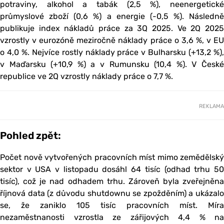
potraviny, alkohol a tabák (2,5 %), neenergetické
průmyslové zboží (0,6 %) a energie (-0,5 %). Následně
publikuje index nákladů práce za 3Q 2025. Ve 2Q 2025
vzrostly v eurozóně meziročně náklady práce o 3,6 %, v EU
o 4,0 %. Nejvíce rostly náklady práce v Bulharsku (+13,2 %),
v Maďarsku (+10,9 %) a v Rumunsku (10,4 %). V České
republice ve 2Q vzrostly náklady práce o 7,7 %.
REKLAMA
Pohled zpět:
Počet nově vytvořených pracovních míst mimo zemědělský
sektor v USA v listopadu dosáhl 64 tisíc (odhad trhu 50
tisíc), což je nad odhadem trhu. Zároveň byla zveřejněna
říjnová data (z důvodu shutdownu se zpožděním) a ukázalo
se, že zaniklo 105 tisíc pracovních míst. Míra
nezaměstnanosti vzrostla ze zářijových 4,4 % na