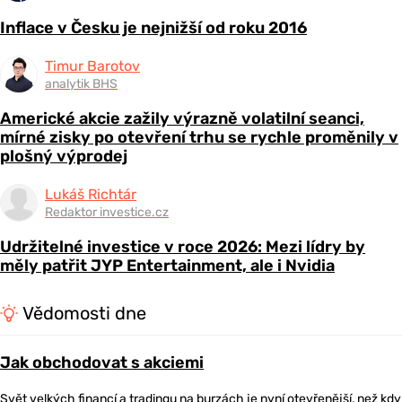
Inflace v Česku je nejnižší od roku 2016
Timur Barotov
analytik BHS
Americké akcie zažily výrazně volatilní seanci,
mírné zisky po otevření trhu se rychle proměnily v
plošný výprodej
Lukáš Richtár
Redaktor investice.cz
Udržitelné investice v roce 2026: Mezi lídry by
měly patřit JYP Entertainment, ale i Nvidia
Vědomosti dne
Jak obchodovat s akciemi
Svět velkých financí a tradingu na burzách je nyní otevřenější, než kdy