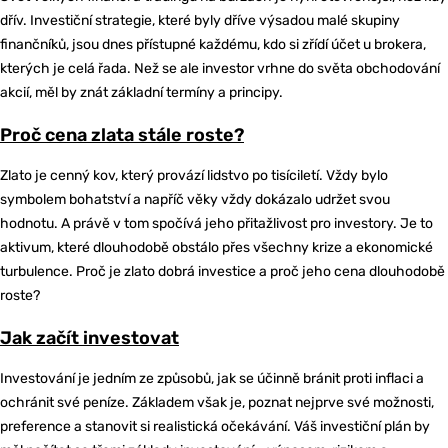
dřív. Investiční strategie, které byly dříve výsadou malé skupiny
finančníků, jsou dnes přístupné každému, kdo si zřídí účet u brokera,
kterých je celá řada. Než se ale investor vrhne do světa obchodování
akcií, měl by znát základní termíny a principy.
Proč cena zlata stále roste?
Zlato je cenný kov, který provází lidstvo po tisíciletí. Vždy bylo
symbolem bohatství a napříč věky vždy dokázalo udržet svou
hodnotu. A právě v tom spočívá jeho přitažlivost pro investory. Je to
aktivum, které dlouhodobě obstálo přes všechny krize a ekonomické
turbulence. Proč je zlato dobrá investice a proč jeho cena dlouhodobě
roste?
Jak začít investovat
Investování je jedním ze způsobů, jak se účinně bránit proti inflaci a
ochránit své peníze. Základem však je, poznat nejprve své možnosti,
preference a stanovit si realistická očekávání. Váš investiční plán by