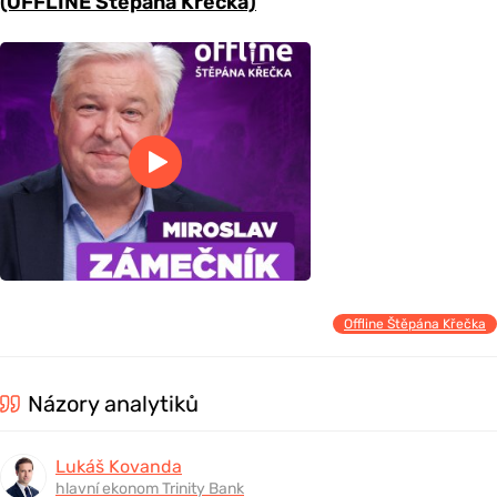
(OFFLINE Štěpána Křečka)
Offline Štěpána Křečka
Názory analytiků
Lukáš Kovanda
hlavní ekonom Trinity Bank