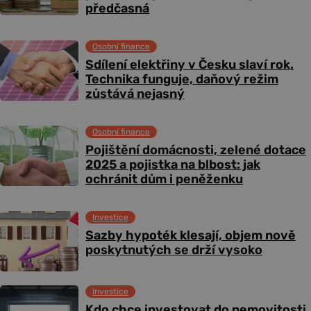
předčasná
Osobní finance
Sdílení elektřiny v Česku slaví rok.
Technika funguje, daňový režim
zůstává nejasný
Osobní finance
Pojištění domácnosti, zelené dotace
2025 a pojistka na blbost: jak
ochránit dům i peněženku
Investice
Sazby hypoték klesají, objem nově
poskytnutých se drží vysoko
Investice
Kdo chce investovat do nemovitosti