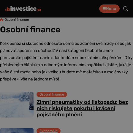
Menu
/
Osobní finance
Osobní finance
Kolik peněz si skutečně odnesete domů po zdanění své mzdy nebo jak
plánovat spoření na důchod? V naší kategorii Osobní finance
porozumíte pojištění, daním, důchodům nebo státním příspěvkům. Díky
přehledným článkům a odborným informacím například zjistíte, jaká je
vaše čistá mzda nebo jak velkou budete mít mateřskou a rodičovský
příspěvek. Vše na jednom místě.
Osobní finance
Zimní pneumatiky od listopadu: bez
nich riskujete pokutu i krácení
pojistného plnění
Ekonomika