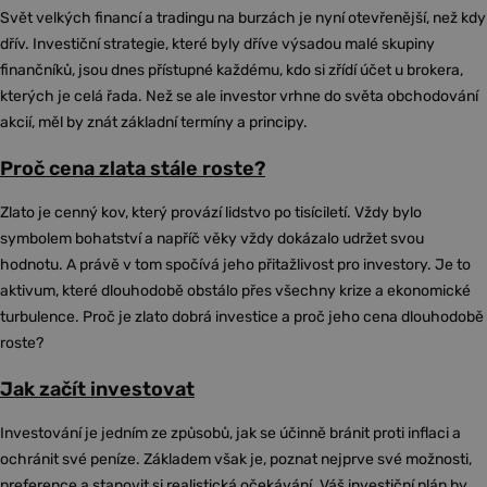
Svět velkých financí a tradingu na burzách je nyní otevřenější, než kdy
dřív. Investiční strategie, které byly dříve výsadou malé skupiny
finančníků, jsou dnes přístupné každému, kdo si zřídí účet u brokera,
kterých je celá řada. Než se ale investor vrhne do světa obchodování
akcií, měl by znát základní termíny a principy.
Proč cena zlata stále roste?
Zlato je cenný kov, který provází lidstvo po tisíciletí. Vždy bylo
symbolem bohatství a napříč věky vždy dokázalo udržet svou
hodnotu. A právě v tom spočívá jeho přitažlivost pro investory. Je to
aktivum, které dlouhodobě obstálo přes všechny krize a ekonomické
turbulence. Proč je zlato dobrá investice a proč jeho cena dlouhodobě
roste?
Jak začít investovat
Investování je jedním ze způsobů, jak se účinně bránit proti inflaci a
ochránit své peníze. Základem však je, poznat nejprve své možnosti,
preference a stanovit si realistická očekávání. Váš investiční plán by