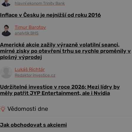
hlavní ekonom Trinity Bank
Inflace v Česku je nejnižší od roku 2016
Timur Barotov
analytik BHS
Americké akcie zažily výrazně volatilní seanci,
mírné zisky po otevření trhu se rychle proměnily v
plošný výprodej
Lukáš Richtár
Redaktor investice.cz
Udržitelné investice v roce 2026: Mezi lídry by
měly patřit JYP Entertainment, ale i Nvidia
Vědomosti dne
Jak obchodovat s akciemi