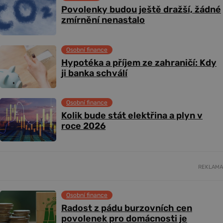
Povolenky budou ještě dražší, žádné
zmírnění nenastalo
Osobní finance
Hypotéka a příjem ze zahraničí: Kdy
ji banka schválí
Osobní finance
Kolik bude stát elektřina a plyn v
roce 2026
REKLAMA
Osobní finance
Radost z pádu burzovních cen
povolenek pro domácnosti je