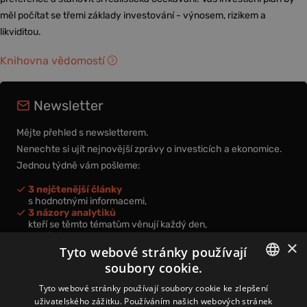
měl počítat se třemi základy investování - výnosem, rizikem a
likviditou.
Knihovna vědomostí
Newsletter
Mějte přehled s newsletterem.
Nenechte si ujít nejnovější zprávy o investicích a ekonomice.
Jednou týdně vám pošleme:
3 nejčtenější články
s hodnotnými informacemi,
3 názory analytiků
kteří se těmto tématům věnují každý den,
nová videa a podcasty
×
k prohloubení vašich znalostí.
Tyto webové stránky používají
soubory cookie.
CZECH
Tyto webové stránky používají soubory cookie ke zlepšení
uživatelského zážitku. Používáním našich webových stránek