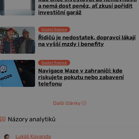
a nemá dost peněz, ať zkusí pořídit
investiční garáž
Osobní finance
Řidičů je nedostatek, dopravci lákají
na vyšší mzdy i benefity
Osobní finance
Navigace Waze v zahraničí: kde
riskujete pokutu nebo zabavení
telefonu
Další články
Názory analytiků
Lukáš Kovanda