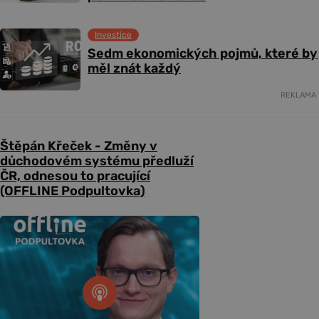
Investice
Sedm ekonomických pojmů, které by
měl znát každý
REKLAMA
Štěpán Křeček - Změny v
důchodovém systému předluží
ČR, odnesou to pracující
(OFFLINE Podpultovka)