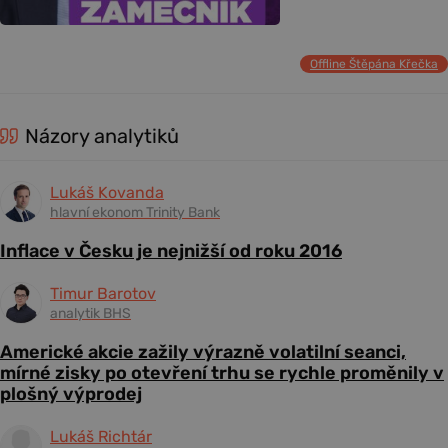
Offline Štěpána Křečka
Názory analytiků
Lukáš Kovanda
hlavní ekonom Trinity Bank
Inflace v Česku je nejnižší od roku 2016
Timur Barotov
analytik BHS
Americké akcie zažily výrazně volatilní seanci,
mírné zisky po otevření trhu se rychle proměnily v
plošný výprodej
Lukáš Richtár