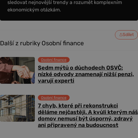
sledovat nejnovější trendy a rozumět komplexním
ekonomickým otázkám.
Sdílet
Další z rubriky Osobní finance
Osobní finance
Sedm mýtů o důchodech OSVČ:
nízké odvody znamenají nižší penzi,
varují experti
Osobní finance
7 chyb, které při rekonstrukci
děláme nejčastěji. A kvůli kterým náš
domov nemusí být úsporný, zdravý
ani připravený na budoucnost