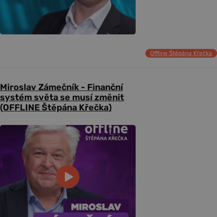
Offline Štěpána Křečka
Miroslav Zámečník - Finanční
systém světa se musí změnit
(OFFLINE Štěpána Křečka)