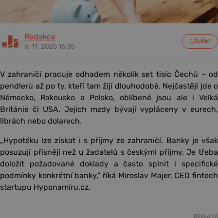
Redakce
Sdílet
6. 11. 2025 16:35
V zahraničí pracuje odhadem několik set tisíc Čechů – od
pendlerů až po ty, kteří tam žijí dlouhodobě. Nejčastěji jde o
Německo, Rakousko a Polsko, oblíbené jsou ale i Velká
Británie či USA. Jejich mzdy bývají vypláceny v eurech,
librách nebo dolarech.
„Hypotéku lze získat i s příjmy ze zahraničí. Banky je však
posuzují přísněji než u žadatelů s českými příjmy. Je třeba
doložit požadované doklady a často splnit i specifické
podmínky konkrétní banky,“ říká Miroslav Majer, CEO fintech
startupu Hyponamíru.cz.
REKLAMA