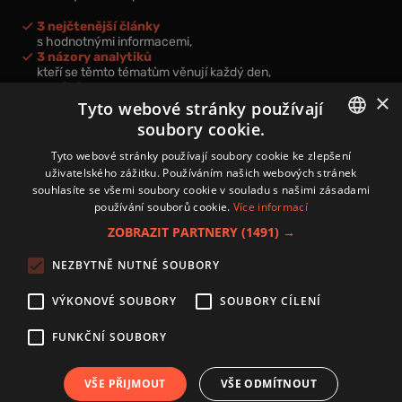
3 nejčtenější články
s hodnotnými informacemi,
3 názory analytiků
kteří se těmto tématům věnují každý den,
nová videa a podcasty
×
k prohloubení vašich znalostí.
Tyto webové stránky používají
soubory cookie.
CZECH
Tyto webové stránky používají soubory cookie ke zlepšení
uživatelského zážitku. Používáním našich webových stránek
CZ
souhlasíte se všemi soubory cookie v souladu s našimi zásadami
Přihlášením k newsletteru vyjadřujete svůj souhlas s
podmínkami
používání souborů cookie.
Více informací
zpracování osobních údajů
.
ZOBRAZIT PARTNERY
(1491) →
Kontakt
NEZBYTNĚ NUTNÉ SOUBORY
Zásady používání souborů cookies
Zpracování osobních údajů
VÝKONOVÉ SOUBORY
SOUBORY CÍLENÍ
Autoři
Nastavení cookies
FUNKČNÍ SOUBORY
VŠE PŘIJMOUT
VŠE ODMÍTNOUT