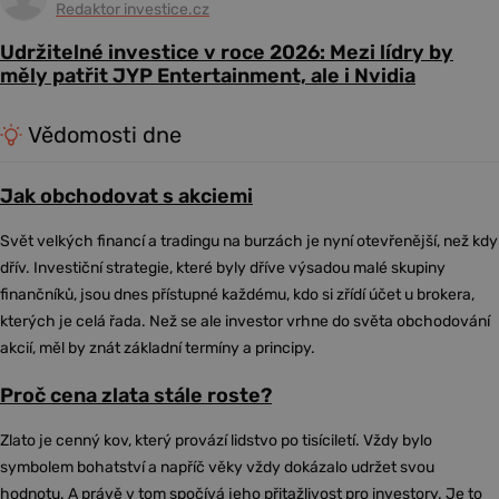
Redaktor investice.cz
Udržitelné investice v roce 2026: Mezi lídry by
měly patřit JYP Entertainment, ale i Nvidia
Vědomosti dne
Jak obchodovat s akciemi
Svět velkých financí a tradingu na burzách je nyní otevřenější, než kdy
dřív. Investiční strategie, které byly dříve výsadou malé skupiny
finančníků, jsou dnes přístupné každému, kdo si zřídí účet u brokera,
kterých je celá řada. Než se ale investor vrhne do světa obchodování
akcií, měl by znát základní termíny a principy.
Proč cena zlata stále roste?
Zlato je cenný kov, který provází lidstvo po tisíciletí. Vždy bylo
symbolem bohatství a napříč věky vždy dokázalo udržet svou
hodnotu. A právě v tom spočívá jeho přitažlivost pro investory. Je to