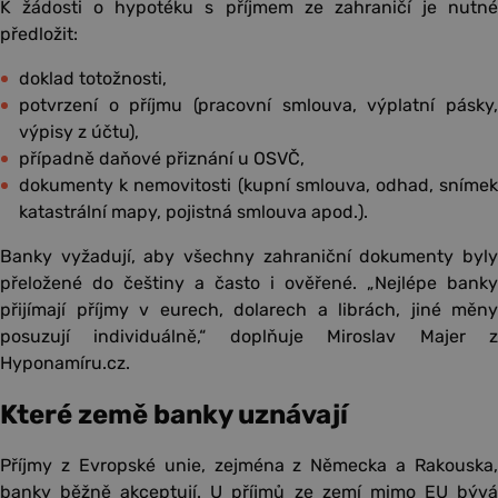
K žádosti o hypotéku s příjmem ze zahraničí je nutné
předložit:
doklad totožnosti,
potvrzení o příjmu (pracovní smlouva, výplatní pásky,
výpisy z účtu),
případně daňové přiznání u OSVČ,
dokumenty k nemovitosti (kupní smlouva, odhad, snímek
katastrální mapy, pojistná smlouva apod.).
Banky vyžadují, aby všechny zahraniční dokumenty byly
přeložené do češtiny a často i ověřené. „Nejlépe banky
přijímají příjmy v eurech, dolarech a librách, jiné měny
posuzují individuálně,“ doplňuje Miroslav Majer z
Hyponamíru.cz.
Které země banky uznávají
Příjmy z Evropské unie, zejména z Německa a Rakouska,
banky běžně akceptují. U příjmů ze zemí mimo EU bývá