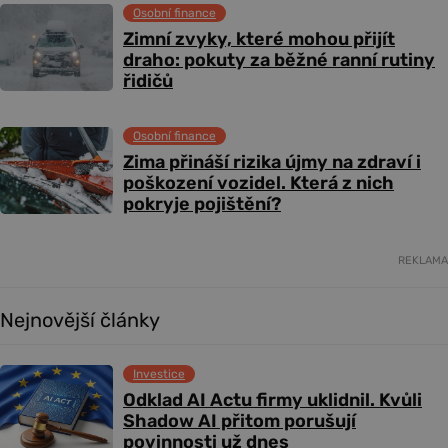
Osobní finance
Zimní zvyky, které mohou přijít
draho: pokuty za běžné ranní rutiny
řidičů
Osobní finance
Zima přináší rizika újmy na zdraví i
poškození vozidel. Která z nich
pokryje pojištění?
REKLAMA
Nejnovější články
Investice
Odklad AI Actu firmy uklidnil. Kvůli
Shadow AI přitom porušují
povinnosti už dnes