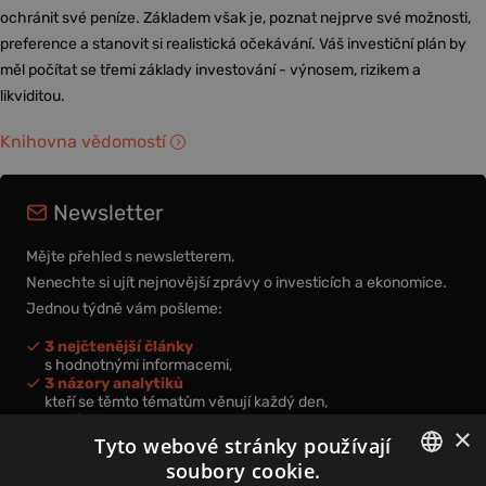
ochránit své peníze. Základem však je, poznat nejprve své možnosti,
preference a stanovit si realistická očekávání. Váš investiční plán by
měl počítat se třemi základy investování - výnosem, rizikem a
likviditou.
Knihovna vědomostí
Newsletter
Mějte přehled s newsletterem.
Nenechte si ujít nejnovější zprávy o investicích a ekonomice.
Jednou týdně vám pošleme:
3 nejčtenější články
s hodnotnými informacemi,
3 názory analytiků
kteří se těmto tématům věnují každý den,
nová videa a podcasty
×
k prohloubení vašich znalostí.
Tyto webové stránky používají
soubory cookie.