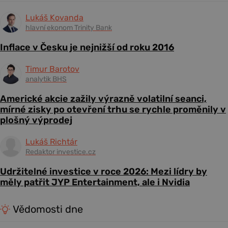
Lukáš Kovanda
hlavní ekonom Trinity Bank
Inflace v Česku je nejnižší od roku 2016
Timur Barotov
analytik BHS
Americké akcie zažily výrazně volatilní seanci,
mírné zisky po otevření trhu se rychle proměnily v
plošný výprodej
Lukáš Richtár
Redaktor investice.cz
Udržitelné investice v roce 2026: Mezi lídry by
měly patřit JYP Entertainment, ale i Nvidia
Vědomosti dne