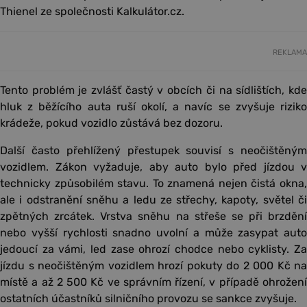
Thienel ze společnosti Kalkulátor.cz.
REKLAMA
Tento problém je zvlášť častý v obcích či na sídlištích, kde
hluk z běžícího auta ruší okolí, a navíc se zvyšuje riziko
krádeže, pokud vozidlo zůstává bez dozoru.
Další často přehlížený přestupek souvisí s neočištěným
vozidlem. Zákon vyžaduje, aby auto bylo před jízdou v
technicky způsobilém stavu. To znamená nejen čistá okna,
ale i odstranění sněhu a ledu ze střechy, kapoty, světel či
zpětných zrcátek. Vrstva sněhu na střeše se při brzdění
nebo vyšší rychlosti snadno uvolní a může zasypat auto
jedoucí za vámi, led zase ohrozí chodce nebo cyklisty. Za
jízdu s neočištěným vozidlem hrozí pokuty do 2 000 Kč na
místě a až 2 500 Kč ve správním řízení, v případě ohrožení
ostatních účastníků silničního provozu se sankce zvyšuje.