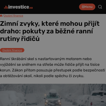
Menu
/
Osobní finance
Zimní zvyky, které mohou přijít
draho: pokuty za běžné ranní
rutiny řidičů
Osobní finance
Ranní škrábání skel s nastartovaným motorem nebo
vyjíždění se sněhem na střeše může řidiče přijít na tisíce
korun. Zákon přitom posuzuje přestupek podle bezpečnosti
a obtěžování okolí, nikoli podle spěchu či zvyku.