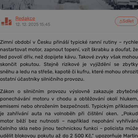
Redakce
Sdílet
12. 12. 2025 15:45
Zimní období v Česku přináší typické ranní rutiny – rychle
nastartovat motor, zapnout topení, vzít škrabku a doufat, že
led povolí dřív, než dopijete kávu. Takové zvyky však mohou
skončit pokutou. Stejně rizikové je vyjíždění se zbytky
sněhu a ledu na střeše, kapotě či kufru, které mohou ohrozit
ostatní účastníky silničního provozu.
Zákon o silničním provozu výslovně zakazuje zbytečné
ponechávání motoru v chodu a obtěžování okolí hlukem,
emisemi nebo ohrožením bezpečnosti. Typickým příkladem
je zahřívání auta na volnoběh při čištění oken. „Pokud
motor běží bez nutnosti – například nepohání vyhřívání
čelního skla nebo jinou technickou funkci – policista může
udělit blokovou pokutu až do 2 500 Kč,“ upozorňuje Martin