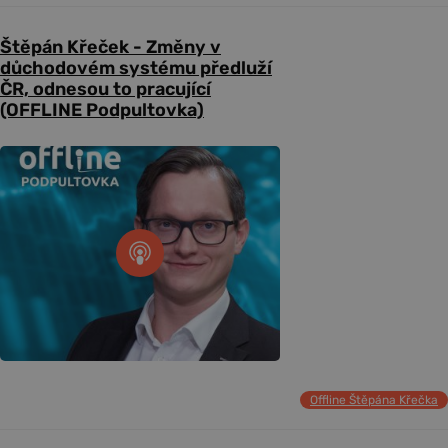
Štěpán Křeček - Změny v
důchodovém systému předluží
ČR, odnesou to pracující
(OFFLINE Podpultovka)
Offline Štěpána Křečka