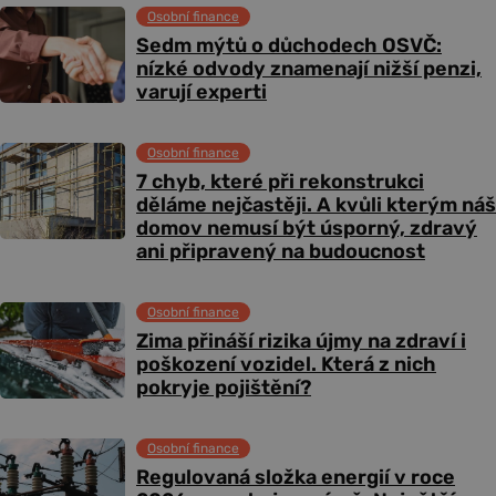
Osobní finance
Sedm mýtů o důchodech OSVČ:
nízké odvody znamenají nižší penzi,
varují experti
Osobní finance
7 chyb, které při rekonstrukci
děláme nejčastěji. A kvůli kterým náš
domov nemusí být úsporný, zdravý
ani připravený na budoucnost
Osobní finance
Zima přináší rizika újmy na zdraví i
poškození vozidel. Která z nich
pokryje pojištění?
Osobní finance
Regulovaná složka energií v roce