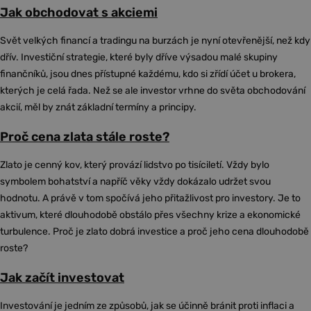
Jak obchodovat s akciemi
Svět velkých financí a tradingu na burzách je nyní otevřenější, než kdy
dřív. Investiční strategie, které byly dříve výsadou malé skupiny
finančníků, jsou dnes přístupné každému, kdo si zřídí účet u brokera,
kterých je celá řada. Než se ale investor vrhne do světa obchodování
akcií, měl by znát základní termíny a principy.
Proč cena zlata stále roste?
Zlato je cenný kov, který provází lidstvo po tisíciletí. Vždy bylo
symbolem bohatství a napříč věky vždy dokázalo udržet svou
hodnotu. A právě v tom spočívá jeho přitažlivost pro investory. Je to
aktivum, které dlouhodobě obstálo přes všechny krize a ekonomické
turbulence. Proč je zlato dobrá investice a proč jeho cena dlouhodobě
roste?
Jak začít investovat
Investování je jedním ze způsobů, jak se účinně bránit proti inflaci a