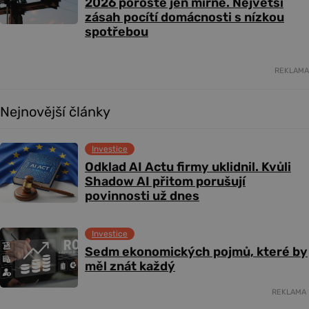
2026 poroste jen mírně. Největší
zásah pocítí domácnosti s nízkou
spotřebou
REKLAMA
Nejnovější články
Investice
Odklad AI Actu firmy uklidnil. Kvůli
Shadow AI přitom porušují
povinnosti už dnes
Investice
Sedm ekonomických pojmů, které by
měl znát každý
REKLAMA