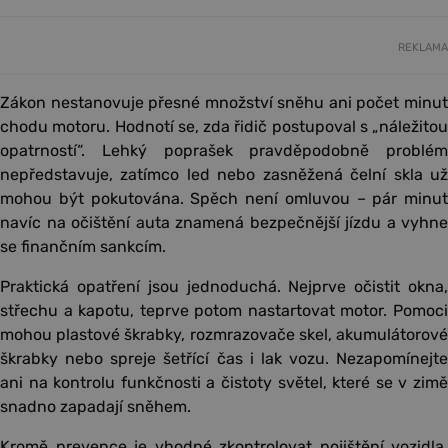
REKLAMA
Zákon nestanovuje přesné množství sněhu ani počet minut
chodu motoru. Hodnotí se, zda řidič postupoval s „náležitou
opatrností“. Lehký poprašek pravděpodobně problém
nepředstavuje, zatímco led nebo zasněžená čelní skla už
mohou být pokutována. Spěch není omluvou – pár minut
navíc na očištění auta znamená bezpečnější jízdu a vyhne
se finančním sankcím.
Praktická opatření jsou jednoduchá. Nejprve očistit okna,
střechu a kapotu, teprve potom nastartovat motor. Pomoci
mohou plastové škrabky, rozmrazovače skel, akumulátorové
škrabky nebo spreje šetřící čas i lak vozu. Nezapomínejte
ani na kontrolu funkčnosti a čistoty světel, které se v zimě
snadno zapadají sněhem.
Kromě prevence je vhodné zkontrolovat pojištění vozidla.