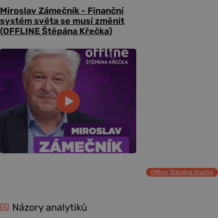
Miroslav Zámečník - Finanční
systém světa se musí změnit
(OFFLINE Štěpána Křečka)
Offline Štěpána Křečka
Názory analytiků