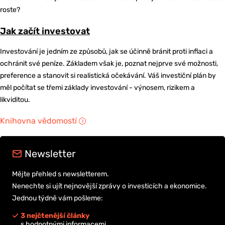
roste?
Jak začít investovat
Investování je jedním ze způsobů, jak se účinně bránit proti inflaci a
ochránit své peníze. Základem však je, poznat nejprve své možnosti,
preference a stanovit si realistická očekávání. Váš investiční plán by
měl počítat se třemi základy investování - výnosem, rizikem a
likviditou.
Knihovna vědomostí
Newsletter
Mějte přehled s newsletterem.
Nenechte si ujít nejnovější zprávy o investicích a ekonomice.
Jednou týdně vám pošleme:
3 nejčtenější články
s hodnotnými informacemi,