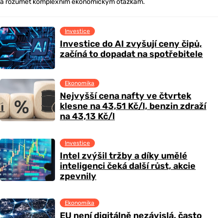
a rozumět komplexním ekonomickým otázkám.
Investice
Investice do AI zvyšují ceny čipů,
začíná to dopadat na spotřebitele
Ekonomika
Nejvyšší cena nafty ve čtvrtek
klesne na 43,51 Kč/l, benzin zdraží
na 43,13 Kč/l
Investice
Intel zvýšil tržby a díky umělé
inteligenci čeká další růst, akcie
zpevnily
Ekonomika
EU není digitálně nezávislá, často