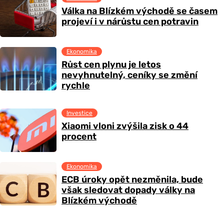
Válka na Blízkém východě se časem
projeví i v nárůstu cen potravin
Ekonomika
Růst cen plynu je letos
nevyhnutelný, ceníky se změní
rychle
Investice
Xiaomi vloni zvýšila zisk o 44
procent
Ekonomika
ECB úroky opět nezměnila, bude
však sledovat dopady války na
Blízkém východě