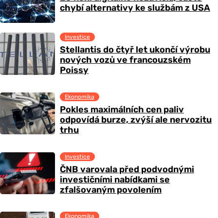
chybí alternativy ke službám z USA
Investice
Stellantis do čtyř let ukončí výrobu
nových vozů ve francouzském
Poissy
Ekonomika
Pokles maximálních cen paliv
odpovídá burze, zvýší ale nervozitu
trhu
Investice
ČNB varovala před podvodnými
investičními nabídkami se
zfalšovaným povolením
Ekonomika