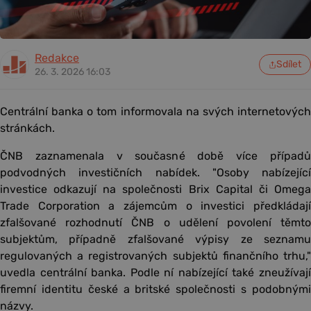
Redakce
Sdílet
26. 3. 2026 16:03
Centrální banka o tom informovala na svých internetových
stránkách.
ČNB zaznamenala v současné době více případů
podvodných investičních nabídek. "Osoby nabízející
investice odkazují na společnosti Brix Capital či Omega
Trade Corporation a zájemcům o investici předkládají
zfalšované rozhodnutí ČNB o udělení povolení těmto
subjektům, případně zfalšované výpisy ze seznamu
regulovaných a registrovaných subjektů finančního trhu,"
uvedla centrální banka. Podle ní nabízející také zneužívají
firemní identitu české a britské společnosti s podobnými
názvy.