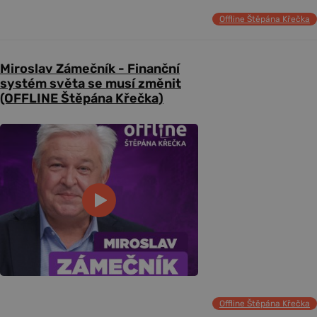
Offline Štěpána Křečka
Miroslav Zámečník - Finanční
systém světa se musí změnit
(OFFLINE Štěpána Křečka)
Offline Štěpána Křečka