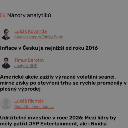
Názory analytiků
Lukáš Kovanda
hlavní ekonom Trinity Bank
Inflace v Česku je nejnižší od roku 2016
Timur Barotov
analytik BHS
Americké akcie zažily výrazně volatilní seanci,
mírné zisky po otevření trhu se rychle proměnily v
plošný výprodej
Lukáš Richtár
Redaktor investice.cz
Udržitelné investice v roce 2026: Mezi lídry by
měly patřit JYP Entertainment, ale i Nvidia