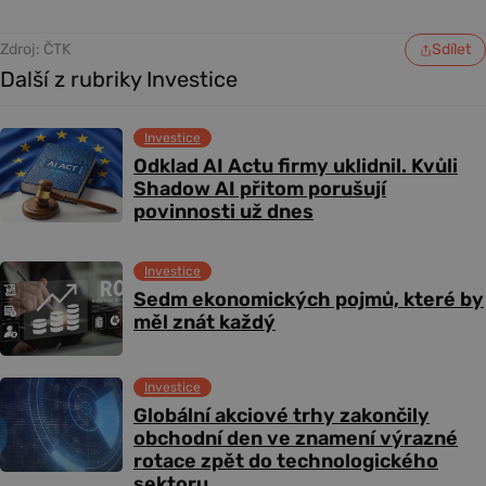
Zdroj: ČTK
Sdílet
Další z rubriky Investice
Investice
Odklad AI Actu firmy uklidnil. Kvůli
Shadow AI přitom porušují
povinnosti už dnes
Investice
Sedm ekonomických pojmů, které by
měl znát každý
Investice
Globální akciové trhy zakončily
obchodní den ve znamení výrazné
rotace zpět do technologického
sektoru