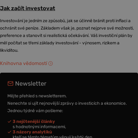
Jak začít investovat
Investování je jedním ze způsobů, jak se účinně bránit proti inflaci a
ochránit své peníze. Základem však je, poznat nejprve své možnosti,
preference a stanovit si realistická očekávání. Váš investiční plán by
měl počítat se třemi základy investování - výnosem, rizikem a
likviditou.
Knihovna vědomostí
Newsletter
Mějte přehled s newsletterem.
Nenechte si ujít nejnovější zprávy o investicích a ekonomice.
Jednou týdně vám pošleme:
3 nejčtenější články
s hodnotnými informacemi,
3 názory analytiků
kteří se těmto tématům věnují každý den,