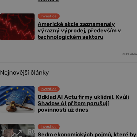
Investice
Americké akcie zaznamenaly
výrazný výprodej, především v
technologickém sektoru
REKLAMA
Nejnovější články
Investice
Odklad AI Actu firmy uklidnil. Kvůli
Shadow AI přitom porušují
povinnosti už dnes
Investice
Sedm ekonomických pojmů, které by