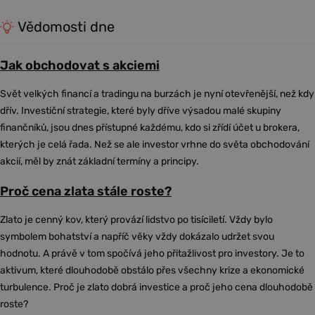
Vědomosti dne
Jak obchodovat s akciemi
Svět velkých financí a tradingu na burzách je nyní otevřenější, než kdy
dřív. Investiční strategie, které byly dříve výsadou malé skupiny
finančníků, jsou dnes přístupné každému, kdo si zřídí účet u brokera,
kterých je celá řada. Než se ale investor vrhne do světa obchodování
akcií, měl by znát základní termíny a principy.
Proč cena zlata stále roste?
Zlato je cenný kov, který provází lidstvo po tisíciletí. Vždy bylo
symbolem bohatství a napříč věky vždy dokázalo udržet svou
hodnotu. A právě v tom spočívá jeho přitažlivost pro investory. Je to
aktivum, které dlouhodobě obstálo přes všechny krize a ekonomické
turbulence. Proč je zlato dobrá investice a proč jeho cena dlouhodobě
roste?