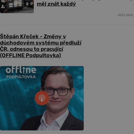
měl znát každý
REKLAMA
Štěpán Křeček - Změny v
důchodovém systému předluží
ČR, odnesou to pracující
(OFFLINE Podpultovka)