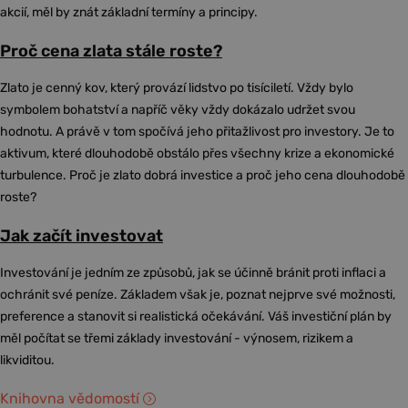
akcií, měl by znát základní termíny a principy.
Proč cena zlata stále roste?
Zlato je cenný kov, který provází lidstvo po tisíciletí. Vždy bylo
symbolem bohatství a napříč věky vždy dokázalo udržet svou
hodnotu. A právě v tom spočívá jeho přitažlivost pro investory. Je to
aktivum, které dlouhodobě obstálo přes všechny krize a ekonomické
turbulence. Proč je zlato dobrá investice a proč jeho cena dlouhodobě
roste?
Jak začít investovat
Investování je jedním ze způsobů, jak se účinně bránit proti inflaci a
ochránit své peníze. Základem však je, poznat nejprve své možnosti,
preference a stanovit si realistická očekávání. Váš investiční plán by
měl počítat se třemi základy investování - výnosem, rizikem a
likviditou.
Knihovna vědomostí