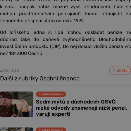
klienta, naopak nabízí možné vyšší zhodnocení. Lidé se
mohou prostřednictvím penzijních fondů připojistit za
finančního přispění státu od roku 1994.
Od loňského ledna si lidé mohou odkládat peníze na
důchod také do daňově zvýhodněného Dlouhodobého
investičního produktu (DIP). Do něj dosud vložilo peníze víc
než 184.000 Čechů.
Zdroj: ČTK
Sdílet
Další z rubriky Osobní finance
Osobní finance
Sedm mýtů o důchodech OSVČ:
nízké odvody znamenají nižší penzi,
varují experti
Osobní finance