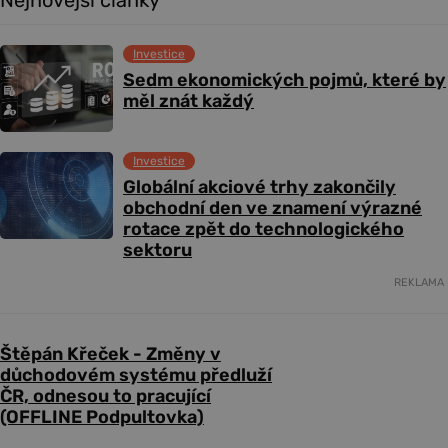
Investice
Sedm ekonomických pojmů, které by
měl znát každý
Investice
Globální akciové trhy zakončily
obchodní den ve znamení výrazné
rotace zpět do technologického
sektoru
REKLAMA
Štěpán Křeček - Změny v
důchodovém systému předluží
ČR, odnesou to pracující
(OFFLINE Podpultovka)