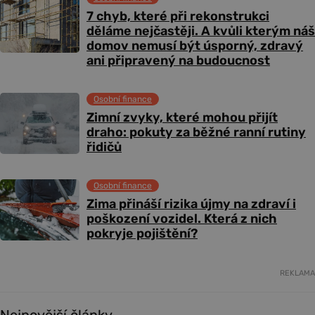
7 chyb, které při rekonstrukci
děláme nejčastěji. A kvůli kterým náš
domov nemusí být úsporný, zdravý
ani připravený na budoucnost
Osobní finance
Zimní zvyky, které mohou přijít
draho: pokuty za běžné ranní rutiny
řidičů
Osobní finance
Zima přináší rizika újmy na zdraví i
poškození vozidel. Která z nich
pokryje pojištění?
REKLAMA
Nejnovější články