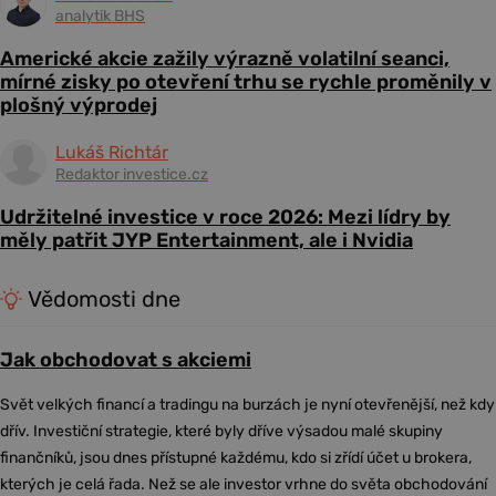
analytik BHS
Americké akcie zažily výrazně volatilní seanci,
mírné zisky po otevření trhu se rychle proměnily v
plošný výprodej
Lukáš Richtár
Redaktor investice.cz
Udržitelné investice v roce 2026: Mezi lídry by
měly patřit JYP Entertainment, ale i Nvidia
Vědomosti dne
Jak obchodovat s akciemi
Svět velkých financí a tradingu na burzách je nyní otevřenější, než kdy
dřív. Investiční strategie, které byly dříve výsadou malé skupiny
finančníků, jsou dnes přístupné každému, kdo si zřídí účet u brokera,
kterých je celá řada. Než se ale investor vrhne do světa obchodování