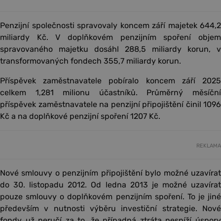
Penzijní společnosti spravovaly koncem září majetek 644,2
miliardy Kč. V doplňkovém penzijním spoření objem
spravovaného majetku dosáhl 288,5 miliardy korun, v
transformovaných fondech 355,7 miliardy korun.
Příspěvek zaměstnavatele pobíralo koncem září 2025
celkem 1,281 milionu účastníků. Průměrný měsíční
příspěvek zaměstnavatele na penzijní připojištění činil 1096
Kč a na doplňkové penzijní spoření 1207 Kč.
REKLAMA
Nové smlouvy o penzijním připojištění bylo možné uzavírat
do 30. listopadu 2012. Od ledna 2013 je možné uzavírat
pouze smlouvy o doplňkovém penzijním spoření. To je jiné
především v nutnosti výběru investiční strategie. Nové
fondy už neručí za to, že případná ztráta nesníží úspory