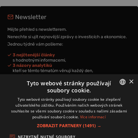
Newsletter
Mějte přehled s newsletterem.
Nenechte si ujít nejnovější zprávy o investicích a ekonomice.
Jednou týdně vám pošleme:
3 nejčtenější články
s hodnotnými informacemi,
3 názory analytiků
kteří se těmto tématům věnují každý den,
nová videa a podcasty
×
k prohloubení vašich znalostí.
Tyto webové stránky používají
soubory cookie.
CZECH
Tyto webové stránky používají soubory cookie ke zlepšení
uživatelského zážitku. Používáním našich webových stránek
CZ
souhlasíte se všemi soubory cookie v souladu s našimi zásadami
Přihlášením k newsletteru vyjadřujete svůj souhlas s
podmínkami
používání souborů cookie.
Více informací
zpracování osobních údajů
.
ZOBRAZIT PARTNERY
(1491) →
Kontakt
NEZBYTNĚ NUTNÉ SOUBORY
Zásady používání souborů cookies