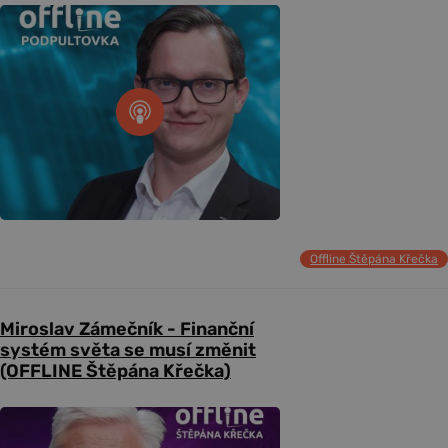
Offline Štěpána Křečka
Miroslav Zámečník - Finanční
systém světa se musí změnit
(OFFLINE Štěpána Křečka)