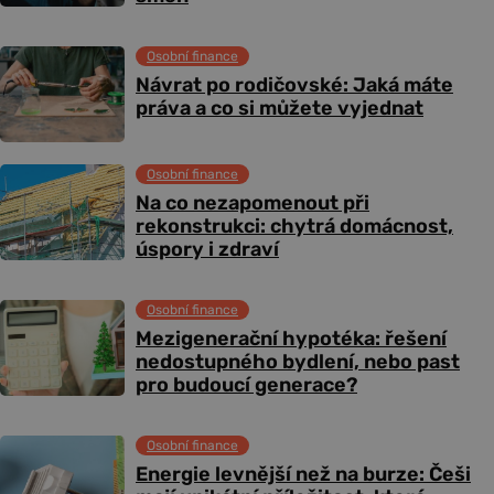
Osobní finance
Návrat po rodičovské: Jaká máte
práva a co si můžete vyjednat
Osobní finance
Na co nezapomenout při
rekonstrukci: chytrá domácnost,
úspory i zdraví
Osobní finance
Mezigenerační hypotéka: řešení
nedostupného bydlení, nebo past
pro budoucí generace?
Osobní finance
Energie levnější než na burze: Češi