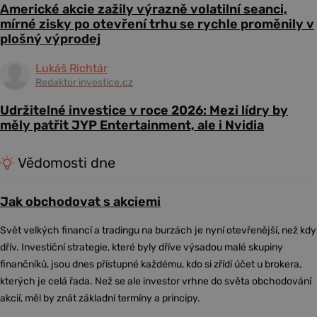
Americké akcie zažily výrazně volatilní seanci,
mírné zisky po otevření trhu se rychle proměnily v
plošný výprodej
Lukáš Richtár
Redaktor investice.cz
Udržitelné investice v roce 2026: Mezi lídry by
měly patřit JYP Entertainment, ale i Nvidia
Vědomosti dne
Jak obchodovat s akciemi
Svět velkých financí a tradingu na burzách je nyní otevřenější, než kdy
dřív. Investiční strategie, které byly dříve výsadou malé skupiny
finančníků, jsou dnes přístupné každému, kdo si zřídí účet u brokera,
kterých je celá řada. Než se ale investor vrhne do světa obchodování
akcií, měl by znát základní termíny a principy.