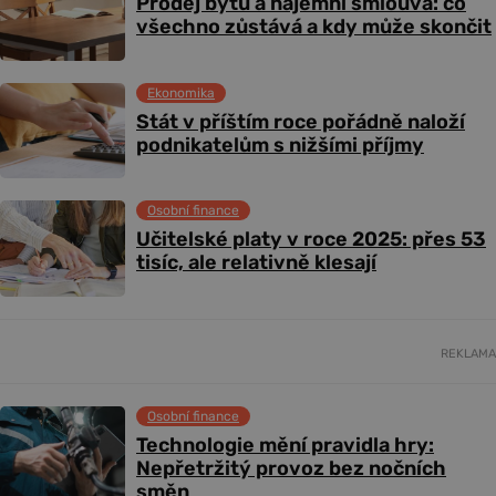
Prodej bytu a nájemní smlouva: co
všechno zůstává a kdy může skončit
Ekonomika
Stát v příštím roce pořádně naloží
podnikatelům s nižšími příjmy
Osobní finance
Učitelské platy v roce 2025: přes 53
tisíc, ale relativně klesají
REKLAMA
Osobní finance
Technologie mění pravidla hry:
Nepřetržitý provoz bez nočních
směn