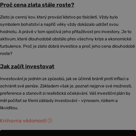
Proč cena zlata stále roste?
Zlato je cenný kov, který provází lidstvo po tisíciletí. Vždy bylo
symbolem bohatství a napříč věky vždy dokázalo udržet svou
hodnotu. A právě v tom spočívá jeho přitažlivost pro investory. Je to
aktivum, které dlouhodobě obstálo přes všechny krize a ekonomické
turbulence. Proč je zlato dobrá investice a proč jeho cena dlouhodobě
roste?
Jak začít investovat
Investování je jedním ze způsobů, jak se účinně bránit proti inflaci a
ochránit své peníze. Základem však je, poznat nejprve své možnosti,
preference a stanovit si realistická očekávání. Váš investiční plán by
měl počítat se třemi základy investování - výnosem, rizikem a
likviditou.
Knihovna vědomostí