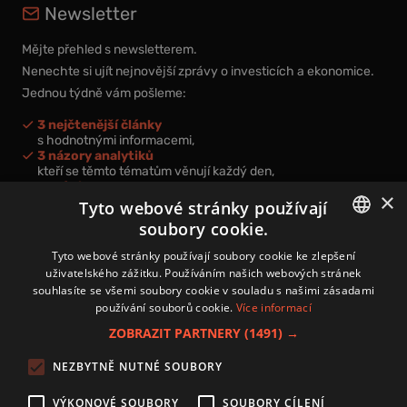
Newsletter
Mějte přehled s newsletterem.
Nenechte si ujít nejnovější zprávy o investicích a ekonomice.
Jednou týdně vám pošleme:
3 nejčtenější články
s hodnotnými informacemi,
3 názory analytiků
kteří se těmto tématům věnují každý den,
nová videa a podcasty
×
k prohloubení vašich znalostí.
Tyto webové stránky používají
soubory cookie.
CZECH
Tyto webové stránky používají soubory cookie ke zlepšení
uživatelského zážitku. Používáním našich webových stránek
CZ
souhlasíte se všemi soubory cookie v souladu s našimi zásadami
Přihlášením k newsletteru vyjadřujete svůj souhlas s
podmínkami
používání souborů cookie.
Více informací
zpracování osobních údajů
.
ZOBRAZIT PARTNERY
(1491) →
Kontakt
NEZBYTNĚ NUTNÉ SOUBORY
Zásady používání souborů cookies
Zpracování osobních údajů
VÝKONOVÉ SOUBORY
SOUBORY CÍLENÍ