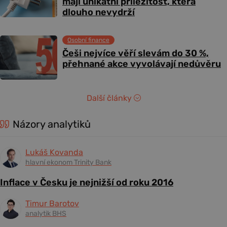
mají unikátní příležitost, která
dlouho nevydrží
Osobní finance
Češi nejvíce věří slevám do 30 %,
přehnané akce vyvolávají nedůvěru
Další články
Názory analytiků
Lukáš Kovanda
hlavní ekonom Trinity Bank
Inflace v Česku je nejnižší od roku 2016
Timur Barotov
analytik BHS