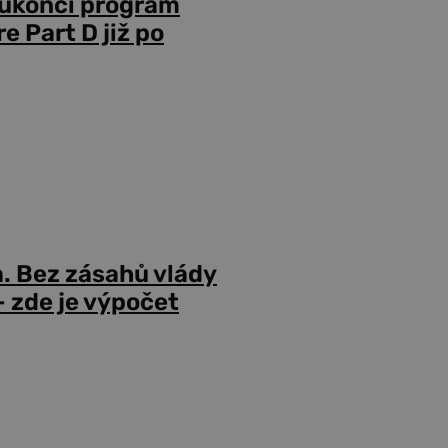
 ukončí program
 Part D již po
a. Bez zásahů vlády
 zde je výpočet