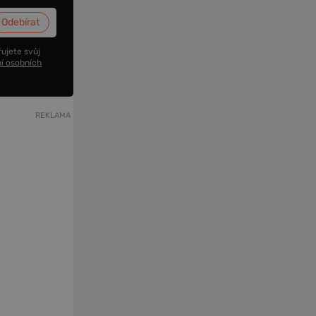
ujete svůj
í osobních
REKLAMA