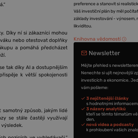
preference a stanovit si realisti
á.“
Váš investiční plán by měl počítat
základy investování - výnosem, r
likviditou.
ity. Díky ní si zákazníci mohou
Knihovna vědomostí
ýváku nebo otestovat doplňky
 nákupu a pomáhá předcházet
Newsletter
ží.
Mějte přehled s newslettere
se tak díky AI a dostupnějším
Nenechte si ujít nejnovější z
přispěje k větší spokojenosti
investicích a ekonomice. Je
vám pošleme:
3 nejčtenější články
s hodnotnými informacemi
3 názory analytiků
 samotný způsob, jakým lidé
kteří se těmto tématům vě
zy se stále častěji využívají
den,
nová videa a podcasty
 výsledek.
k prohloubení vašich znalo
ch pozicích ve vyhledávači,“