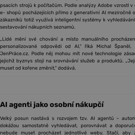
psacích strojů k počítačům. Podle analýzy Adobe vzrostl v
e- shopů pocházejících přímo z generativní AI meziročně o
zákazníků totiž využívá inteligentní systémy k vyhledáván
sestavování nákupních seznamů.
„Lidé mění své chování a místo manuálního procházení 
personalizované odpovědi od AI,“ říká Michal Španěl,
JenPráce.cz. Podle něj mohou mít nové technologie zása
jejichž byznys stojí na srovnávání služeb a produktů. „J
muset od kořene změnit,“ dodává.
AI agenti jako osobní nákupčí
Velký posun nastává s rozvojem tzv. AI agentů – autom
dokážou samostatně vyhledávat, porovnávat a doporučo
nebude muset procházet jednotlivé weby. Stačí, aby z