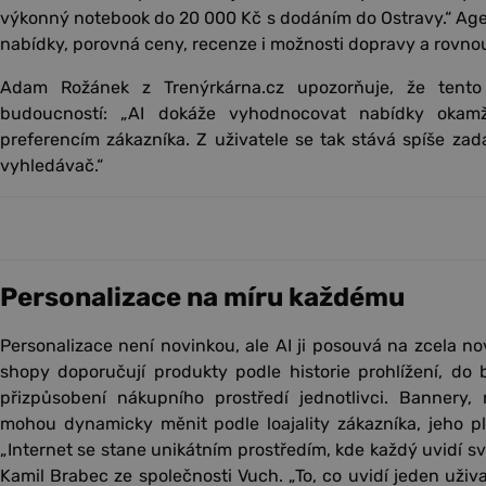
výkonný notebook do 20 000 Kč s dodáním do Ostravy.“ Age
nabídky, porovná ceny, recenze i možnosti dopravy a rovnou
Adam Rožánek z Trenýrkárna.cz upozorňuje, že tent
budoucností: „AI dokáže vyhodnocovat nabídky okamži
preferencím zákazníka. Z uživatele se tak stává spíše zad
vyhledávač.“
Personalizace na míru každému
Personalizace není novinkou, ale AI ji posouvá na zcela n
shopy doporučují produkty podle historie prohlížení, do
přizpůsobení nákupního prostředí jednotlivci. Bannery
mohou dynamicky měnit podle loajality zákazníka, jeho pla
„Internet se stane unikátním prostředím, kde každý uvidí sv
Kamil Brabec ze společnosti Vuch. „To, co uvidí jeden uživ