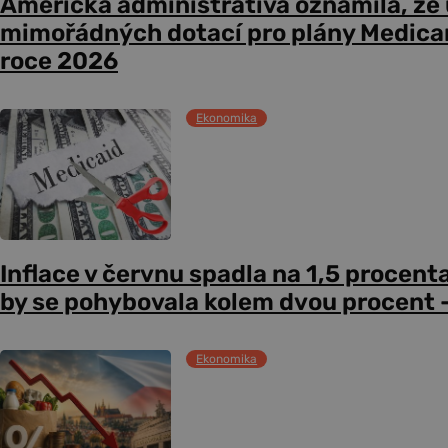
Americká administrativa oznámila, že
mimořádných dotací pro plány Medicare
roce 2026
Ekonomika
Inflace v červnu spadla na 1,5 procent
by se pohybovala kolem dvou procent –
Ekonomika