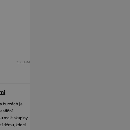
REKLAMA
mi
na burzách je
vestiční
dou malé skupiny
každému, kdo si