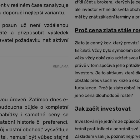
zřídí účet u brokera, kterých je c
nt v reálném čase zanalyzuje
ale investor vrhne do světa obch
 doporučí nejlepší variantu.
měl by znát základní termíny a pr
o posun už není vzdálenou
Proč cena zlata stále r
tě a přizpůsobit výsledek
avatel požadavku než aktivní
Zlato je cenný kov, který provází 
tisíciletí. Vždy bylo symbolem bo
věky vždy dokázalo udržet svou 
právě v tom spočívá jeho přitažli
REKLAMA
investory. Je to aktivum, které 
obstálo přes všechny krize a ek
turbulence. Proč je zlato dobrá i
jeho cena dlouhodobě roste?
ovou úroveň. Zatímco dnes e-
 budoucna půjde o kompletní
Jak začít investovat
, nabídky i samotné ceny se
Investování je jedním ze způsobů
tební historie či preferencí.
bránit proti inflaci a ochránit své
ůj vlastní obchod,“ vysvětluje
Základem však je, poznat nejprv
atel, nemusí být vůbec stejné