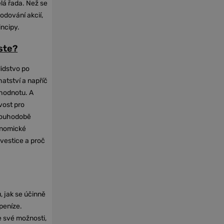
elá řada. Než se
odování akcií,
incipy.
oste?
lidstvo po
hatství a napříč
hodnotu. A
vost pro
dlouhodobě
onomické
nvestice a proč
, jak se účinně
 peníze.
e své možnosti,