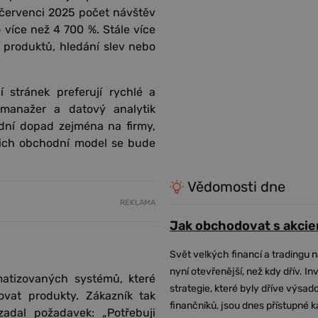
 červenci 2025 počet návštěv
 více než 4 700 %. Stále více
í produktů, hledání slev nebo
stránek preferují rychlé a
 manažer a datový analytik
dní dopad zejména na firmy,
ejich obchodní model se bude
Vědomosti dne
REKLAMA
Jak obchodovat s akcie
Svět velkých financí a tradingu 
nyní otevřenější, než kdy dřív. In
atizovaných systémů, které
strategie, které byly dříve výsa
vat produkty. Zákazník tak
finančníků, jsou dnes přístupné 
adal požadavek: „Potřebuji