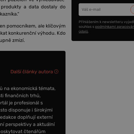
 produkty a data dostaly do
kazníka.“
Přihlášením k newsletteru vyjadř
jen pomocníkem, ale klíčovým
souhlas s
podmínkami zpracován
údajů
.
skat konkurenční výhodu. Kdo
tupně zmizí.
Další články autora
ků na ekonomická témata,
ti finančních trhů,
tál je profesionál s
to disponuje i širokými
redakce doplňují externí
tní perspektivy a aktuální
poskytovat čtenářům