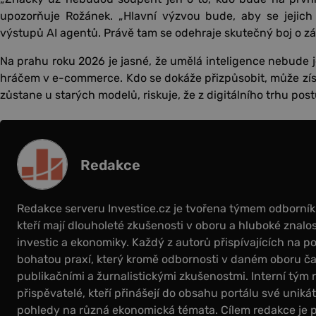
upozorňuje Rožánek. „Hlavní výzvou bude, aby se jejich
výstupů AI agentů. Právě tam se odehraje skutečný boj o zá
Na prahu roku 2026 je jasné, že umělá inteligence nebude 
hráčem v e-commerce. Kdo se dokáže přizpůsobit, může zí
zůstane u starých modelů, riskuje, že z digitálního trhu pos
Redakce
Redakce serveru Investice.cz je tvořena týmem odborní
kteří mají dlouholeté zkušenosti v oboru a hluboké znalos
investic a ekonomiky. Každý z autorů přispívajících na por
bohatou praxí, který kromě odbornosti v daném oboru čas
publikačními a žurnalistickými zkušenostmi. Interní tým 
přispěvatelé, kteří přinášejí do obsahu portálu své uniká
pohledy na různá ekonomická témata. Cílem redakce je 