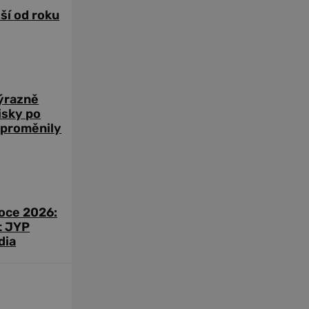
žší od roku
výrazně
zisky po
 proměnily
roce 2026:
t JYP
dia