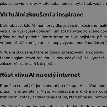
jako to, co vidí druhý. A tato doba nemusí být až tak vzdálen
Virtuální zkoušení a inspirace
Další oblastí, kde AI mění pravidla, je využití rozšířené real
virtuálně vyzkoušet oblečení, umístit nábytek do svého ob
přímo na své podobě. Tento trend snižuje nejistotu při
vrácení zboží, které je pro e-shopy významnou finanční zátě
Virtuální zkoušení, které se dosud prosazovalo jen pomalu, 
technologiím stává realitou. Firmy očekávají, že výrazně 
zákazníků a zároveň k úsporám.
Růst vlivu AI na celý internet
Proměna se netýká jen samotného nákupu. AI začíná měnit
pracují s internetem. Místo vyhledávání a klikání na odka
komplexní dotazy zadávané agentům, kteří přinesou hotový
„Značky už nebudou soupeřit jen o to, kdo bude na první