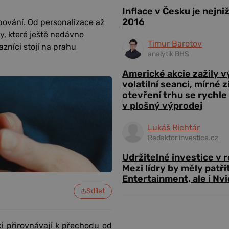
Inflace v Česku je nejni
2016
pování. Od personalizace až
y, které ještě nedávno
Timur Barotov
azníci stojí na prahu
analytik BHS
Americké akcie zažily 
volatilní seanci, mírné 
otevření trhu se rychle
v plošný výprodej
Lukáš Richtár
Redaktor investice.cz
Udržitelné investice v 
Mezi lídry by měly patři
Entertainment, ale i Nvi
Sdílet
i přirovnávají k přechodu od