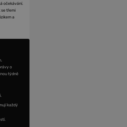
cká očekávání.
 se třemi
izikem a
m.
právy o
dnou týdně
,
nují každý
stí.