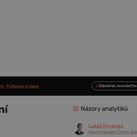
ry
Podcasty a videa
ní
Názory analytiků
Lukáš Kovanda
hlavní ekonom Trinity Ba