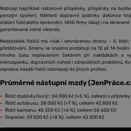
Nabízejí například náborové příspěvky, příspěvky na bydle
penzijní spoření. Některé dopravní podniky dokonce hr
získání řidičského oprávnění. Větší firmy lákají i na zkrácen
garantované volné víkendy.
Nedostatek řidičů má však i odvrácenou stranu – ti, kteří 
přetěžováni. Směny se snadno protahují na 12 až 14 hodin 
mnoho času neplaceným čekáním při nakládkách a vykl
mikrospánku, dopravních nehod i zdravotních problémů. K
zejména mladší řidiči odcházejí do jiných profesí.
Průměrné nástupní mzdy (JenPráce.cz
Řidič dodávky/kurýr: 34 000 Kč (+5 %), celkem s příplatk
Řidič autobusu: 38 000 Kč (+7 %), celkem 42 800 Kč
Řidič kamionu: 45 200 Kč (+6 %), celkem 55 600 Kč
Dispečer: 39 500 Kč (+8 %), celkem 42 200 Kč