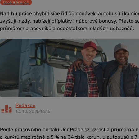
Osobní finance
Na trhu práce chybí tisíce řidičů dodávek, autobusů i kami
zvyšují mzdy, nabízejí příplatky i náborové bonusy. Přesto 
průměrem pracovníků a nedostatkem mladých uchazečů.
Redakce
10. 10. 2025 16:15
Podle pracovního portálu JenPráce.cz vzrostla průměrná 
a kurýrů meziročně o 5 % na 34 tisíc korun, u autobusů o 7 