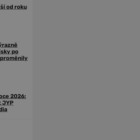
žší od roku
výrazně
zisky po
 proměnily
roce 2026:
t JYP
dia