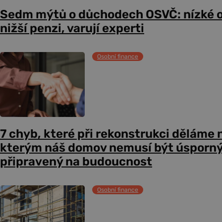
Sedm mýtů o důchodech OSVČ: nízké 
nižší penzi, varují experti
Osobní finance
7 chyb, které při rekonstrukci děláme n
kterým náš domov nemusí být úsporný,
připravený na budoucnost
Osobní finance