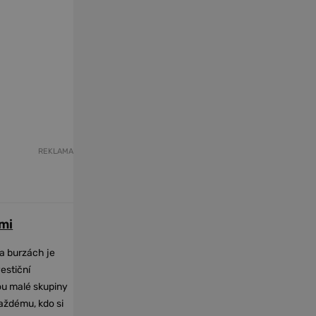
REKLAMA
mi
na burzách je
vestiční
dou malé skupiny
každému, kdo si