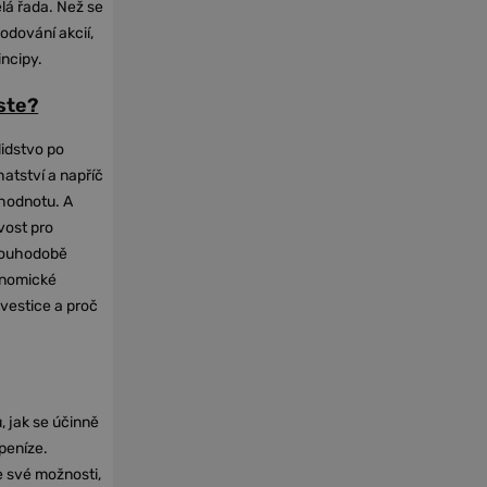
elá řada. Než se
odování akcií,
incipy.
oste?
lidstvo po
hatství a napříč
hodnotu. A
vost pro
dlouhodobě
onomické
nvestice a proč
, jak se účinně
 peníze.
e své možnosti,