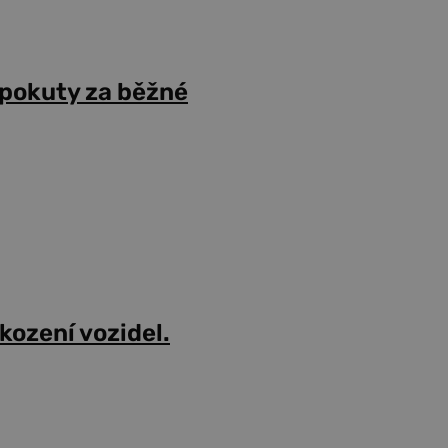
 pokuty za běžné
škození vozidel.