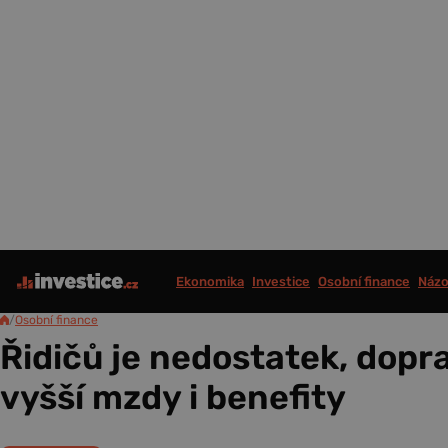
Ekonomika
Investice
Osobní finance
Názo
/
Osobní finance
Řidičů je nedostatek, dopra
vyšší mzdy i benefity