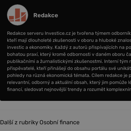
Redakce
Redakce serveru Investice.cz je tvořena týmem odborní
kteří mají dlouholeté zkušenosti v oboru a hluboké znalos
investic a ekonomiky. Každý z autorů přispívajících na por
bohatou praxí, který kromě odbornosti v daném oboru čas
publikačními a žurnalistickými zkušenostmi. Interní tým 
přispěvatelé, kteří přinášejí do obsahu portálu své uniká
pohledy na různá ekonomická témata. Cílem redakce je 
relevantní, odborný a aktuální obsah, který jim pomůže l
financí, sledovat nejnovější trendy a rozumět komplex
Další z rubriky Osobní finance