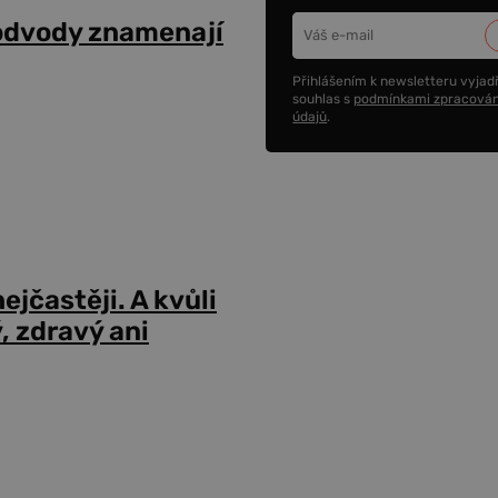
odvody znamenají
Přihlášením k newsletteru vyjadř
souhlas s
podmínkami zpracován
údajů
.
ejčastěji. A kvůli
 zdravý ani