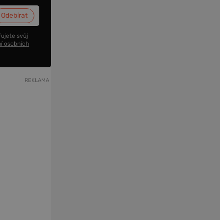
ujete svůj
í osobních
REKLAMA