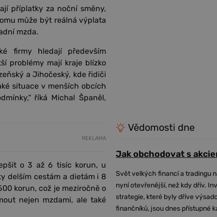
jí příplatky za noční směny,
 tomu může být reálná výplata
ladní mzda.
ké firmy hledají především
ší problémy mají kraje blízko
eňský a Jihočeský, kde řidiči
také situace v menších obcích
mínky,“ říká Michal Španěl,
Vědomosti dne
REKLAMA
Jak obchodovat s akcie
pšit o 3 až 6 tisíc korun, u
Svět velkých financí a tradingu 
íky delším cestám a dietám i 8
nyní otevřenější, než kdy dřív. In
500 korun, což je meziročně o
strategie, které byly dříve výsa
mout nejen mzdami, ale také
finančníků, jsou dnes přístupné 