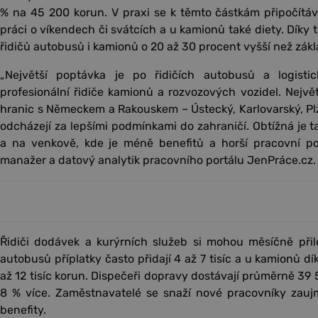
% na 45 200 korun. V praxi se k těmto částkám připočítáva
práci o víkendech či svátcích a u kamionů také diety. Díky
řidičů autobusů i kamionů o 20 až 30 procent vyšší než zák
„Největší poptávka je po řidičích autobusů a logistic
profesionální řidiče kamionů a rozvozových vozidel. Největ
hranic s Německem a Rakouskem – Ústecký, Karlovarský, Plz
odcházejí za lepšími podmínkami do zahraničí. Obtížná je 
a na venkově, kde je méně benefitů a horší pracovní pod
manažer a datový analytik pracovního portálu JenPráce.cz.
Řidiči dodávek a kurýrních služeb si mohou měsíčně přile
autobusů příplatky často přidají 4 až 7 tisíc a u kamionů d
až 12 tisíc korun. Dispečeři dopravy dostávají průměrně 39 
8 % více. Zaměstnavatelé se snaží nové pracovníky zauj
benefity.