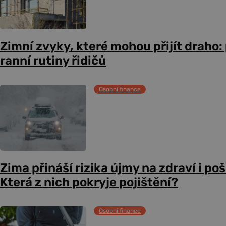
Zimní zvyky, které mohou přijít draho:
ranní rutiny řidičů
Osobní finance
Zima přináší rizika újmy na zdraví i po
Která z nich pokryje pojištění?
Osobní finance