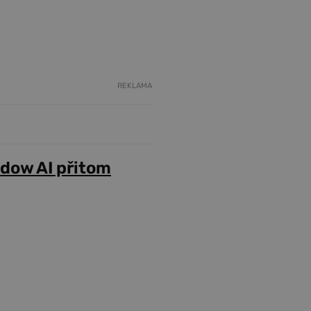
REKLAMA
adow AI přitom