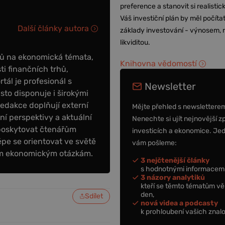
preference a stanovit si realisti
Váš investiční plán by měl počítat
Další články autora
základy investování - výnosem, r
likviditou.
ků na ekonomická témata,
Knihovna vědomostí
ti finančních trhů,
tál je profesionál s
Newsletter
to disponuje i širokými
redakce doplňují externí
Mějte přehled s newslettere
tní perspektivy a aktuální
Nenechte si ujít nejnovější z
poskytovat čtenářům
investicích a ekonomice. Je
épe se orientovat ve světě
vám pošleme:
ním ekonomickým otázkám.
3 nejčtenější články
s hodnotnými informacemi
3 názory analytiků
kteří se těmto tématům vě
den,
Sdílet
nová videa a podcasty
k prohloubení vašich znalo