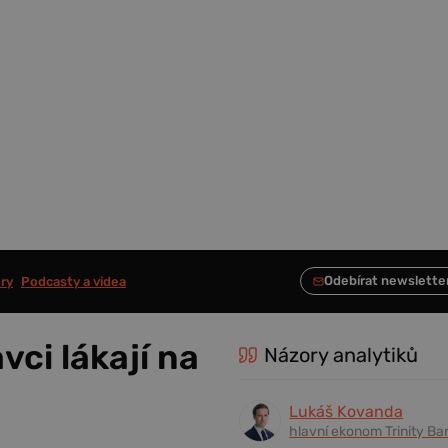
ry
Podcasty a videa
vci lákají na
Názory analytiků
Lukáš Kovanda
hlavní ekonom Trinity Ba