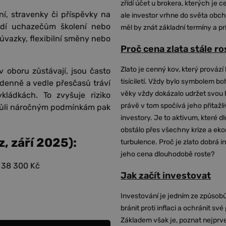
zřídí účet u brokera, kterých je c
ní, stravenky či příspěvky na
ale investor vrhne do světa obch
adí uchazečům školení nebo
měl by znát základní termíny a pr
é úvazky, flexibilní směny nebo
Proč cena zlata stále r
Zlato je cenný kov, který provází 
v oboru zůstávají, jsou často
tisíciletí. Vždy bylo symbolem bo
denně a vedle přesčasů tráví
věky vždy dokázalo udržet svou 
ádkách. To zvyšuje riziko
právě v tom spočívá jeho přitažli
vůli náročným podmínkám pak
investory. Je to aktivum, které 
obstálo přes všechny krize a ek
, září 2025):
turbulence. Proč je zlato dobrá i
jeho cena dlouhodobě roste?
y 38 300 Kč
Jak začít investovat
Investování je jedním ze způsobů
bránit proti inflaci a ochránit své
Základem však je, poznat nejprv