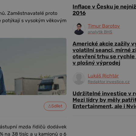
Inflace v Česku je nejni
2016
onů. Zaměstnavatelé proto
se potýkají s vysokým věkovým
Timur Barotov
analytik BHS
Americké akcie zažily 
volatilní seanci, mírné 
otevření trhu se rychle
v plošný výprodej
Lukáš Richtár
Redaktor investice.cz
Udržitelné investice v 
Mezi lídry by měly patři
Entertainment, ale i Nvi
Sdílet
nástupní mzda řidičů dodávek
% na 38 tisíc a u kamionů o 6