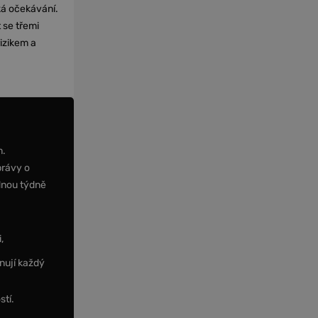
cká očekávání.
 se třemi
izikem a
m.
právy o
dnou týdně
,
nují každý
stí.