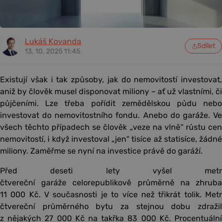
Lukáš Kovanda
Sdílet
13. 10. 2025 11:45
Existují však i tak způsoby, jak do nemovitostí investovat,
aniž by člověk musel disponovat miliony – ať už vlastními, či
půjčeními. Lze třeba pořídit zemědělskou půdu nebo
investovat do nemovitostního fondu. Anebo do garáže. Ve
všech těchto případech se člověk „veze na vlně“ růstu cen
nemovitostí, i když investoval „jen“ tisíce až statisíce, žádné
miliony. Zaměřme se nyní na investice právě do garáží.
Před deseti lety vyšel metr
čtvereční garáže celorepublikově průměrně na zhruba
11 000 Kč. V současnosti je to více než třikrát tolik. Metr
čtvereční průměrného bytu za stejnou dobu zdražil
z nějakých 27 000 Kč na takřka 83 000 Kč. Procentuální