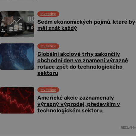
Investice
Sedm ekonomických pojmů, které by
měl znát každý
Investice
Globální akciové trhy zakončily
obchodní den ve znamení výrazné
rotace zpět do technologického
sektoru
Investice
Americké akcie zaznamenaly
výrazný výprodej, především v
technologickém sektoru
REKLAMA