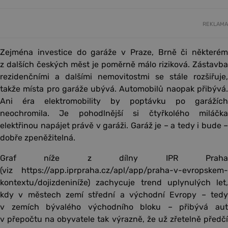
REKLAMA
Zejména investice do garáže v Praze, Brně či některém
z dalších českých měst je poměrně málo riziková. Zástavba
rezidenčními a dalšími nemovitostmi se stále rozšiřuje,
takže místa pro garáže ubývá. Automobilů naopak přibývá.
Ani éra elektromobility by poptávku po garážích
neochromila. Je pohodlnější si čtyřkolého miláčka
elektřinou napájet právě v garáži. Garáž je – a tedy i bude –
dobře zpeněžitelná.
Graf níže z dílny IPR Praha
(viz https://app.iprpraha.cz/apl/app/praha-v-evropskem-
kontextu/dojizdeniníže) zachycuje trend uplynulých let,
kdy v městech zemí střední a východní Evropy – tedy
v zemích bývalého východního bloku – přibývá aut
v přepočtu na obyvatele tak výrazně, že už zřetelně předčí