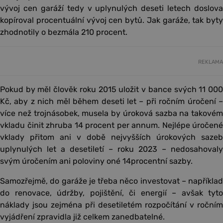
vývoj cen garáží tedy v uplynulých deseti letech doslova
kopíroval procentuální vývoj cen bytů. Jak garáže, tak byty
zhodnotily o bezmála 210 procent.
REKLAMA
Pokud by měl člověk roku 2015 uložit v bance svých 11 000
Kč, aby z nich měl během deseti let – při ročním úročení –
více než trojnásobek, musela by úroková sazba na takovém
vkladu činit zhruba 14 procent per annum. Nejlépe úročené
vklady přitom ani v době nejvyšších úrokových sazeb
uplynulých let a desetiletí – roku 2023 – nedosahovaly
svým úročením ani poloviny oné 14procentní sazby.
Samozřejmě, do garáže je třeba něco investovat – například
do renovace, údržby, pojištění, či energií – avšak tyto
náklady jsou zejména při desetiletém rozpočítání v ročním
vyjádření zpravidla již celkem zanedbatelné.