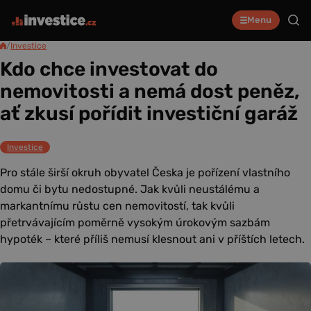
Menu
/
Investice
Kdo chce investovat do
nemovitosti a nemá dost peněz,
ať zkusí pořídit investiční garáž
Investice
Pro stále širší okruh obyvatel Česka je pořízení vlastního
domu či bytu nedostupné. Jak kvůli neustálému a
markantnímu růstu cen nemovitostí, tak kvůli
přetrvávajícím poměrně vysokým úrokovým sazbám
hypoték – které příliš nemusí klesnout ani v příštích letech.