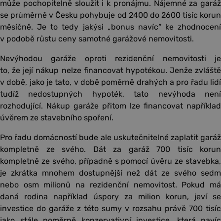
může pochopitelně sloužit i k pronájmu. Nájemné za garáž
se průměrně v Česku pohybuje od 2400 do 2600 tisíc korun
měsíčně. Je to tedy jakýsi „bonus navíc“ ke zhodnocení
v podobě růstu ceny samotné garážové nemovitosti.
Nevýhodou garáže oproti rezidenční nemovitosti je
to, že její nákup nelze financovat hypotékou. Jenže zvláště
v době, jako je tato, v době poměrně drahých a pro řadu lidí
tudíž nedostupných hypoték, tato nevýhoda není
rozhodující. Nákup garáže přitom lze financovat například
úvěrem ze stavebního spoření.
Pro řadu domácností bude ale uskutečnitelné zaplatit garáž
kompletně ze svého. Dát za garáž 700 tisíc korun
kompletně ze svého, případně s pomocí úvěru ze stavebka,
je zkrátka mnohem dostupnější než dát ze svého sedm
nebo osm milionů na rezidenční nemovitost. Pokud má
daná rodina například úspory za milion korun, jeví se
investice do garáže z této sumy v rozsahu právě 700 tisíc
jako stále poměrně konzervativní investice, která navíc