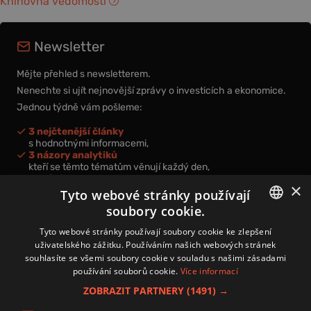
Knihovna vědomostí
Newsletter
Mějte přehled s newsletterem.
Nenechte si ujít nejnovější zprávy o investicích a ekonomice.
Jednou týdně vám pošleme:
3 nejčtenější články
s hodnotnými informacemi,
3 názory analytiků
kteří se těmto tématům věnují každý den,
nová videa a podcasty
×
k prohloubení vašich znalostí.
Tyto webové stránky používají
soubory cookie.
CZECH
Tyto webové stránky používají soubory cookie ke zlepšení
uživatelského zážitku. Používáním našich webových stránek
CZ
souhlasíte se všemi soubory cookie v souladu s našimi zásadami
Přihlášením k newsletteru vyjadřujete svůj souhlas s
podmínkami
používání souborů cookie.
Více informací
zpracování osobních údajů
.
ZOBRAZIT PARTNERY
(1491) →
Kontakt