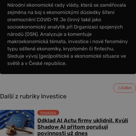
Národní ekonomické rady vlády, která se zaměřovala
zejména na boj s ekonomickými důsledky šíření
onemocnění COVID-19. Je činný také jako
socioekonomický analytik při Organizaci spojených
národů (OSN). Analyzuje a komentuje
makroekonomická témata, investice i nové fenomény
typu sdílené ekonomiky, kryptoměn či fintechu.
Sleduje vývoj (geo)politické a ekonomické situace ve
světě a v České republice.
Sdílet
Další z rubriky Investice
Investice
Odklad AI Actu firmy uklidnil. Kvůli
Shadow AI přitom porušují
povinnosti už dnes