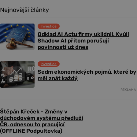
Nejnovější články
Investice
Odklad AI Actu firmy uklidnil. Kvůli
Shadow AI přitom porušují
povinnosti už dnes
Investice
Sedm ekonomických pojmů, které by
měl znát každý
REKLAMA
Štěpán Křeček - Změny v
důchodovém systému předluží
ČR, odnesou to pracující
(OFFLINE Podpultovka)