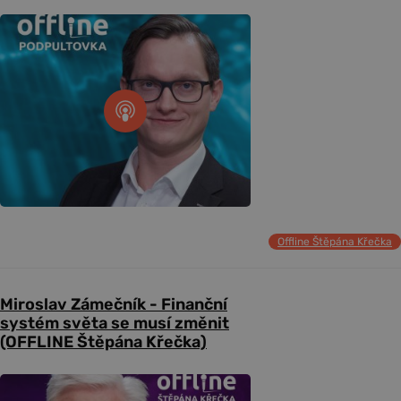
Offline Štěpána Křečka
Miroslav Zámečník - Finanční
systém světa se musí změnit
(OFFLINE Štěpána Křečka)