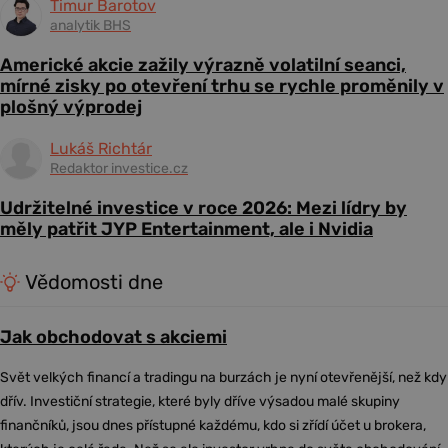
Timur Barotov
analytik BHS
Americké akcie zažily výrazně volatilní seanci,
mírné zisky po otevření trhu se rychle proměnily v
plošný výprodej
Lukáš Richtár
Redaktor investice.cz
Udržitelné investice v roce 2026: Mezi lídry by
měly patřit JYP Entertainment, ale i Nvidia
Vědomosti dne
Jak obchodovat s akciemi
Svět velkých financí a tradingu na burzách je nyní otevřenější, než kdy
dřív. Investiční strategie, které byly dříve výsadou malé skupiny
finančníků, jsou dnes přístupné každému, kdo si zřídí účet u brokera,