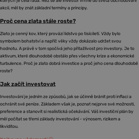
kterých je celá řada. Než se ale investor vrhne do světa obchodování
akcií, měl by znát základní termíny a principy.
Proč cena zlata stále roste?
Zlato je cenný kov, který provází lidstvo po tisíciletí. Vždy bylo
symbolem bohatství a napříč věky vždy dokázalo udržet svou
hodnotu. A právě v tom spočívá jeho přitažlivost pro investory. Je to
aktivum, které dlouhodobě obstálo přes všechny krize a ekonomické
turbulence. Proč je zlato dobrá investice a proč jeho cena dlouhodobě
roste?
Jak začít investovat
Investování je jedním ze způsobů, jak se účinně bránit proti inflaci a
ochránit své peníze. Základem však je, poznat nejprve své možnosti,
preference a stanovit si realistická očekávání. Váš investiční plán by
měl počítat se třemi základy investování - výnosem, rizikem a
likviditou.