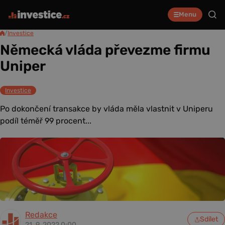
Menu
/
Investice
Německá vláda převezme firmu
Uniper
Investice
Po dokončení transakce by vláda měla vlastnit v Uniperu
podíl téměř 99 procent...
Redakce
Sdílet
21. 9. 2022 0:00