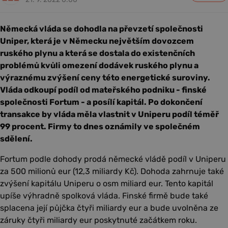
Německá vláda se dohodla na převzetí společnosti
Uniper, která je v Německu největším dovozcem
ruského plynu a která se dostala do existenčních
problémů kvůli omezení dodávek ruského plynu a
výraznému zvýšení ceny této energetické suroviny.
Vláda odkoupí podíl od mateřského podniku - finské
společnosti Fortum - a posílí kapitál. Po dokončení
transakce by vláda měla vlastnit v Uniperu podíl téměř
99 procent. Firmy to dnes oznámily ve společném
sdělení.
Fortum podle dohody prodá německé vládě podíl v Uniperu
za 500 milionů eur (12,3 miliardy Kč). Dohoda zahrnuje také
zvýšení kapitálu Uniperu o osm miliard eur. Tento kapitál
upíše výhradně spolková vláda. Finské firmě bude také
splacena její půjčka čtyři miliardy eur a bude uvolněna ze
záruky čtyři miliardy eur poskytnuté začátkem roku.