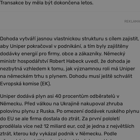
Transakce by měla být dokončena letos.
REKLAMA
Dohoda vytváří jasnou vlastnickou strukturu s cílem zajistit,
aby Uniper pokračoval v podnikání, a tím byly zajištěny
dodávky energií pro firmy, obce a zákazníky. Německý
ministr hospodářství Robert Habeck uvedl, že dohoda je
nezbytná vzhledem k tomu, jak významnou roli má Uniper
na německém trhu s plynem. Dohodu musí ještě schválit
Evropská komise (EK).
Uniper dodává plyn asi 40 procentům odběratelů v
Německu. Před válkou na Ukrajině nakupoval zhruba
polovinu plynu z Ruska. Po omezení dodávek ruského plynu
do EU se ale firma dostala do ztrát. Za první pololetí
prodělala více než 12 miliard eur, což je jedna z největších
ztrát, kterou kdy vykázal podnik v Německu. Podle