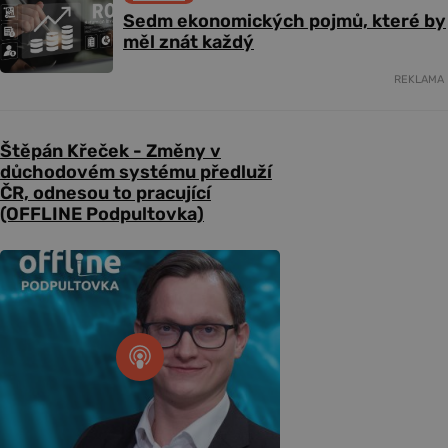
Sedm ekonomických pojmů, které by
měl znát každý
REKLAMA
Štěpán Křeček - Změny v
důchodovém systému předluží
ČR, odnesou to pracující
(OFFLINE Podpultovka)