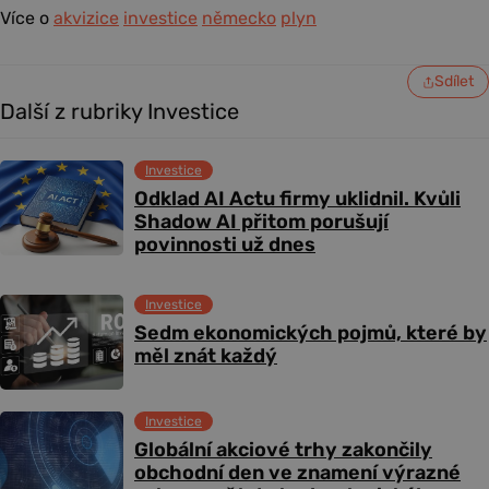
Více o
akvizice
investice
německo
plyn
Sdílet
Další z rubriky Investice
Investice
Odklad AI Actu firmy uklidnil. Kvůli
Shadow AI přitom porušují
povinnosti už dnes
Investice
Sedm ekonomických pojmů, které by
měl znát každý
Investice
Globální akciové trhy zakončily
obchodní den ve znamení výrazné