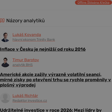
Offline Štěpána Křečka
Názory analytiků
Lukáš Kovanda
hlavní ekonom Trinity Bank
Inflace v Česku je nejnižší od roku 2016
Timur Barotov
analytik BHS
Americké akcie zažily výrazně volatilní seanci,
mírné zisky po otevření trhu se rychle proměnily v
plošný výprodej
Lukáš Richtár
Redaktor investice.cz
Udržitelné investice v roce 2026: Mezi lídry by