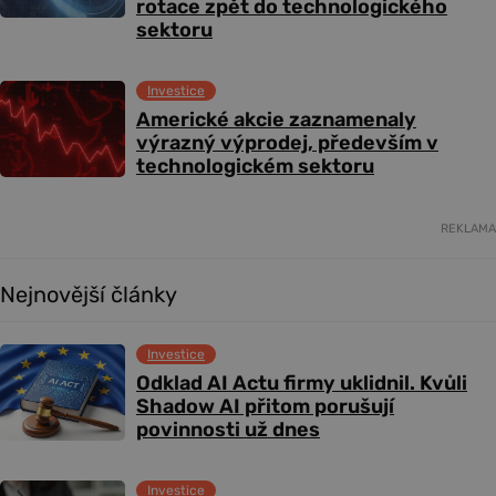
rotace zpět do technologického
sektoru
Investice
Americké akcie zaznamenaly
výrazný výprodej, především v
technologickém sektoru
REKLAMA
Nejnovější články
Investice
Odklad AI Actu firmy uklidnil. Kvůli
Shadow AI přitom porušují
povinnosti už dnes
Investice