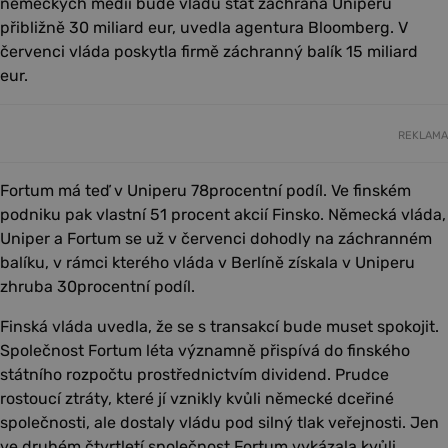
německých médií bude vládu stát záchrana Uniperu
přibližně 30 miliard eur, uvedla agentura Bloomberg. V
červenci vláda poskytla firmě záchranný balík 15 miliard
eur.
REKLAMA
Fortum má teď v Uniperu 78procentní podíl. Ve finském
podniku pak vlastní 51 procent akcií Finsko. Německá vláda,
Uniper a Fortum se už v červenci dohodly na záchranném
balíku, v rámci kterého vláda v Berlíně získala v Uniperu
zhruba 30procentní podíl.
Finská vláda uvedla, že se s transakcí bude muset spokojit.
Společnost Fortum léta významně přispívá do finského
státního rozpočtu prostřednictvím dividend. Prudce
rostoucí ztráty, které jí vznikly kvůli německé dceřiné
společnosti, ale dostaly vládu pod silný tlak veřejnosti. Jen
ve druhém čtvrtletí společnost Fortum vykázala kvůli