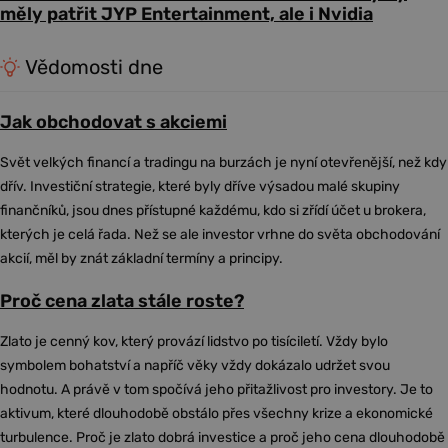
měly patřit JYP Entertainment, ale i Nvidia
Vědomosti dne
Jak obchodovat s akciemi
Svět velkých financí a tradingu na burzách je nyní otevřenější, než kdy
dřív. Investiční strategie, které byly dříve výsadou malé skupiny
finančníků, jsou dnes přístupné každému, kdo si zřídí účet u brokera,
kterých je celá řada. Než se ale investor vrhne do světa obchodování
akcií, měl by znát základní termíny a principy.
Proč cena zlata stále roste?
Zlato je cenný kov, který provází lidstvo po tisíciletí. Vždy bylo
symbolem bohatství a napříč věky vždy dokázalo udržet svou
hodnotu. A právě v tom spočívá jeho přitažlivost pro investory. Je to
aktivum, které dlouhodobě obstálo přes všechny krize a ekonomické
turbulence. Proč je zlato dobrá investice a proč jeho cena dlouhodobě