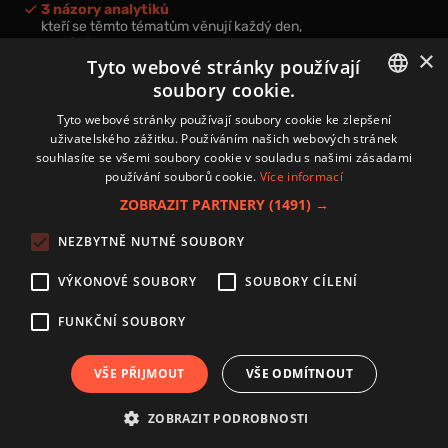
3 názory analytiků
kteří se těmto tématům věnují každý den,
nová videa a podcasty
×
k prohloubení vašich znalostí.
Tyto webové stránky používají
soubory cookie.
CZECH
Tyto webové stránky používají soubory cookie ke zlepšení
uživatelského zážitku. Používáním našich webových stránek
CZ
souhlasíte se všemi soubory cookie v souladu s našimi zásadami
Přihlášením k newsletteru vyjadřujete svůj souhlas s
podmínkami
používání souborů cookie.
Více informací
zpracování osobních údajů
.
ZOBRAZIT PARTNERY
(1491) →
Kontakt
NEZBYTNĚ NUTNÉ SOUBORY
Zásady používání souborů cookies
Zpracování osobních údajů
VÝKONOVÉ SOUBORY
SOUBORY CÍLENÍ
Autoři
Nastavení cookies
FUNKČNÍ SOUBORY
VŠE PŘIJMOUT
VŠE ODMÍTNOUT
Copyright 2024 © Investice.cz. Všechna práva vyhrazena.
ZOBRAZIT PODROBNOSTI
Publikování nebo další šíření obsahu serveru www.investice.cz není možné bez
souhlasu provozovatele portálu.