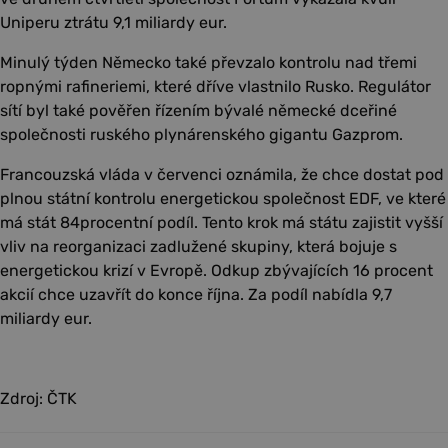
Uniperu ztrátu 9,1 miliardy eur.
Minulý týden Německo také převzalo kontrolu nad třemi
ropnými rafineriemi, které dříve vlastnilo Rusko. Regulátor
sítí byl také pověřen řízením bývalé německé dceřiné
společnosti ruského plynárenského gigantu Gazprom.
Francouzská vláda v červenci oznámila, že chce dostat pod
plnou státní kontrolu energetickou společnost EDF, ve které
má stát 84procentní podíl. Tento krok má státu zajistit vyšší
vliv na reorganizaci zadlužené skupiny, která bojuje s
energetickou krizí v Evropě. Odkup zbývajících 16 procent
akcií chce uzavřít do konce října. Za podíl nabídla 9,7
miliardy eur.
Zdroj: ČTK