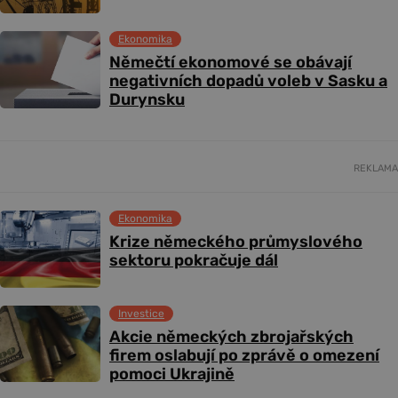
Ekonomika
Němečtí ekonomové se obávají
negativních dopadů voleb v Sasku a
Durynsku
REKLAMA
Ekonomika
Krize německého průmyslového
sektoru pokračuje dál
Investice
Akcie německých zbrojařských
firem oslabují po zprávě o omezení
pomoci Ukrajině