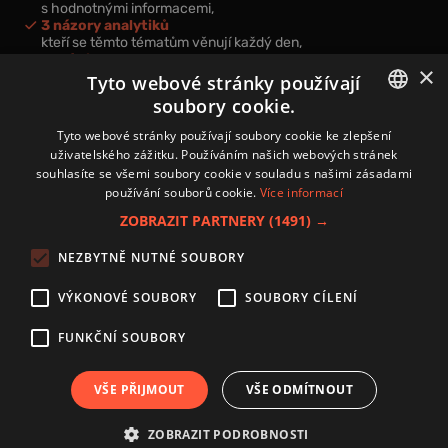
s hodnotnými informacemi,
3 názory analytiků
kteří se těmto tématům věnují každý den,
nová videa a podcasty
×
k prohloubení vašich znalostí.
Tyto webové stránky používají
soubory cookie.
CZECH
Tyto webové stránky používají soubory cookie ke zlepšení
uživatelského zážitku. Používáním našich webových stránek
CZ
souhlasíte se všemi soubory cookie v souladu s našimi zásadami
Přihlášením k newsletteru vyjadřujete svůj souhlas s
podmínkami
používání souborů cookie.
Více informací
zpracování osobních údajů
.
ZOBRAZIT PARTNERY
(1491) →
Kontakt
NEZBYTNĚ NUTNÉ SOUBORY
Zásady používání souborů cookies
Zpracování osobních údajů
VÝKONOVÉ SOUBORY
SOUBORY CÍLENÍ
Autoři
Nastavení cookies
FUNKČNÍ SOUBORY
VŠE PŘIJMOUT
VŠE ODMÍTNOUT
Copyright 2024 © Investice.cz. Všechna práva vyhrazena.
ZOBRAZIT PODROBNOSTI
Publikování nebo další šíření obsahu serveru www.investice.cz není možné bez