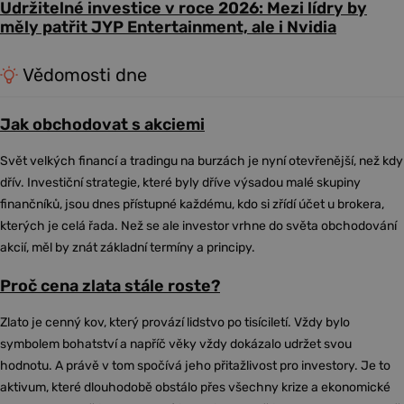
Udržitelné investice v roce 2026: Mezi lídry by
měly patřit JYP Entertainment, ale i Nvidia
Vědomosti dne
Jak obchodovat s akciemi
Svět velkých financí a tradingu na burzách je nyní otevřenější, než kdy
dřív. Investiční strategie, které byly dříve výsadou malé skupiny
finančníků, jsou dnes přístupné každému, kdo si zřídí účet u brokera,
kterých je celá řada. Než se ale investor vrhne do světa obchodování
akcií, měl by znát základní termíny a principy.
Proč cena zlata stále roste?
Zlato je cenný kov, který provází lidstvo po tisíciletí. Vždy bylo
symbolem bohatství a napříč věky vždy dokázalo udržet svou
hodnotu. A právě v tom spočívá jeho přitažlivost pro investory. Je to
aktivum, které dlouhodobě obstálo přes všechny krize a ekonomické