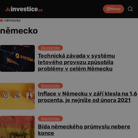
Menu
/
německo
německo
Ekonomika
Technická závada v systému
letového provozu způsobila
problémy v celém Německu
Ekonomika
Inflace v Německu v září klesla na 1,6
procenta, je nejníže od února 2021
Ekonomika
Bída německého průmyslu nebere
konce