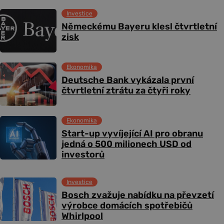
Investice
Německému Bayeru klesl čtvrtletní
zisk
Ekonomika
Deutsche Bank vykázala první
čtvrtletní ztrátu za čtyři roky
Ekonomika
Start-up vyvíjející AI pro obranu
jedná o 500 milionech USD od
investorů
Investice
Bosch zvažuje nabídku na převzetí
výrobce domácích spotřebičů
Whirlpool