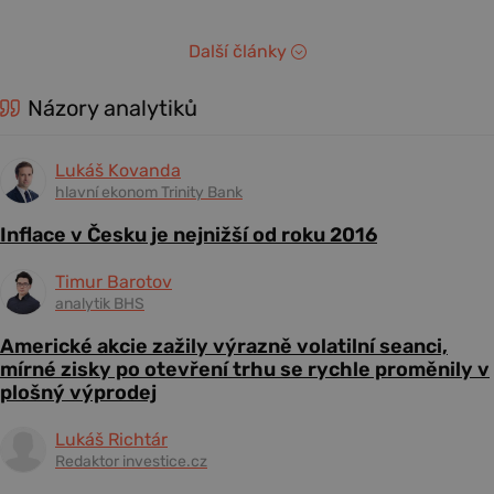
Další články
Názory analytiků
Lukáš Kovanda
hlavní ekonom Trinity Bank
Inflace v Česku je nejnižší od roku 2016
Timur Barotov
analytik BHS
Americké akcie zažily výrazně volatilní seanci,
mírné zisky po otevření trhu se rychle proměnily v
plošný výprodej
Lukáš Richtár
Redaktor investice.cz