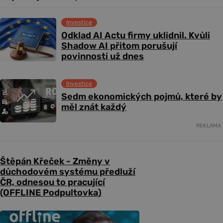
Investice
Odklad AI Actu firmy uklidnil. Kvůli
Shadow AI přitom porušují
povinnosti už dnes
Investice
Sedm ekonomických pojmů, které by
měl znát každý
REKLAMA
Štěpán Křeček - Změny v
důchodovém systému předluží
ČR, odnesou to pracující
(OFFLINE Podpultovka)