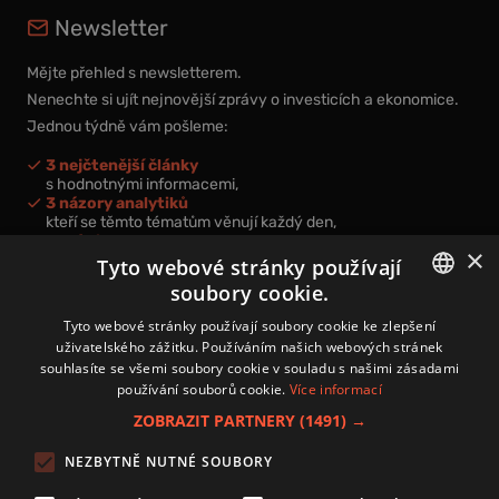
Newsletter
Mějte přehled s newsletterem.
Nenechte si ujít nejnovější zprávy o investicích a ekonomice.
Jednou týdně vám pošleme:
3 nejčtenější články
s hodnotnými informacemi,
3 názory analytiků
kteří se těmto tématům věnují každý den,
nová videa a podcasty
×
k prohloubení vašich znalostí.
Tyto webové stránky používají
soubory cookie.
CZECH
Tyto webové stránky používají soubory cookie ke zlepšení
uživatelského zážitku. Používáním našich webových stránek
CZ
souhlasíte se všemi soubory cookie v souladu s našimi zásadami
Přihlášením k newsletteru vyjadřujete svůj souhlas s
podmínkami
používání souborů cookie.
Více informací
zpracování osobních údajů
.
ZOBRAZIT PARTNERY
(1491) →
Kontakt
NEZBYTNĚ NUTNÉ SOUBORY
Zásady používání souborů cookies
Zpracování osobních údajů