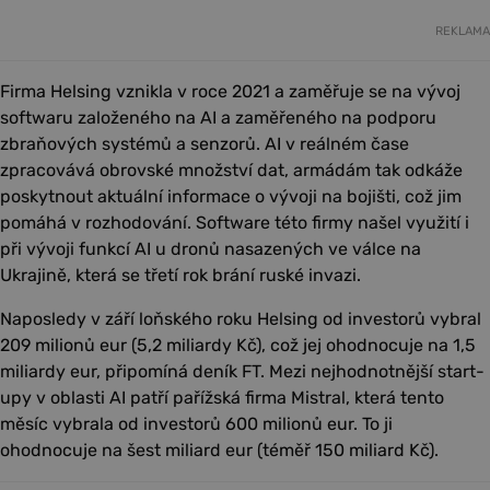
REKLAMA
Firma Helsing vznikla v roce 2021 a zaměřuje se na vývoj
softwaru založeného na AI a zaměřeného na podporu
zbraňových systémů a senzorů. AI v reálném čase
zpracovává obrovské množství dat, armádám tak odkáže
poskytnout aktuální informace o vývoji na bojišti, což jim
pomáhá v rozhodování. Software této firmy našel využití i
při vývoji funkcí AI u dronů nasazených ve válce na
Ukrajině, která se třetí rok brání ruské invazi.
Naposledy v září loňského roku Helsing od investorů vybral
209 milionů eur (5,2 miliardy Kč), což jej ohodnocuje na 1,5
miliardy eur, připomíná deník FT. Mezi nejhodnotnější start-
upy v oblasti AI patří pařížská firma Mistral, která tento
měsíc vybrala od investorů 600 milionů eur. To ji
ohodnocuje na šest miliard eur (téměř 150 miliard Kč).