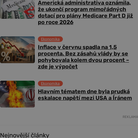
Americká administrativa oznámila,
že ukončí program mimořádných
dotací pro plány Medicare Part D již
po roce 2026
Ekonomika
Inflace v červnu spadla na 1,5
procenta. Bez zásahů vlády by se
pohybovala kolem dvou procent –
zde je výpočet
Ekonomika
Hlavním tématem dne byla prudká
eskalace napětí mezi USA a Íránem
REKLAMA
Nejnovější články