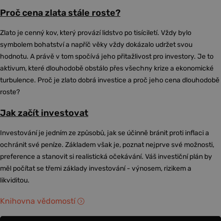
Proč cena zlata stále roste?
Zlato je cenný kov, který provází lidstvo po tisíciletí. Vždy bylo
symbolem bohatství a napříč věky vždy dokázalo udržet svou
hodnotu. A právě v tom spočívá jeho přitažlivost pro investory. Je to
aktivum, které dlouhodobě obstálo přes všechny krize a ekonomické
turbulence. Proč je zlato dobrá investice a proč jeho cena dlouhodobě
roste?
Jak začít investovat
Investování je jedním ze způsobů, jak se účinně bránit proti inflaci a
ochránit své peníze. Základem však je, poznat nejprve své možnosti,
preference a stanovit si realistická očekávání. Váš investiční plán by
měl počítat se třemi základy investování - výnosem, rizikem a
likviditou.
Knihovna vědomostí