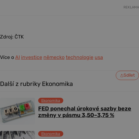
REKLAMA
Zdroj: ČTK
Více o
AI
investice
německo
technologie
usa
Sdílet
Další z rubriky Ekonomika
Ekonomika
FED ponechal úrokové sazby beze
změny v pásmu 3,50–3,75 %
Ekonomika