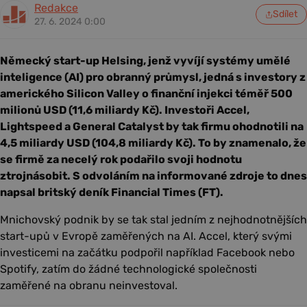
Redakce
Sdílet
27. 6. 2024 0:00
Německý start-up Helsing, jenž vyvíjí systémy umělé
inteligence (AI) pro obranný průmysl, jedná s investory z
amerického Silicon Valley o finanční injekci téměř 500
milionů USD (11,6 miliardy Kč). Investoři Accel,
Lightspeed a General Catalyst by tak firmu ohodnotili na
4,5 miliardy USD (104,8 miliardy Kč). To by znamenalo, že
se firmě za necelý rok podařilo svoji hodnotu
ztrojnásobit. S odvoláním na informované zdroje to dnes
napsal britský deník Financial Times (FT).
Mnichovský podnik by se tak stal jedním z nejhodnotnějších
start-upů v Evropě zaměřených na AI. Accel, který svými
investicemi na začátku podpořil například Facebook nebo
Spotify, zatím do žádné technologické společnosti
zaměřené na obranu neinvestoval.