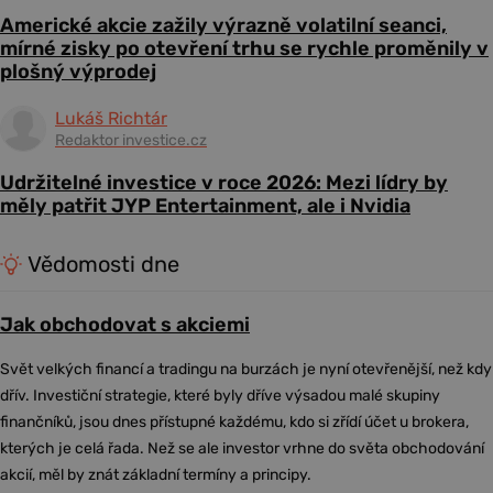
Americké akcie zažily výrazně volatilní seanci,
mírné zisky po otevření trhu se rychle proměnily v
plošný výprodej
Lukáš Richtár
Redaktor investice.cz
Udržitelné investice v roce 2026: Mezi lídry by
měly patřit JYP Entertainment, ale i Nvidia
Vědomosti dne
Jak obchodovat s akciemi
Svět velkých financí a tradingu na burzách je nyní otevřenější, než kdy
dřív. Investiční strategie, které byly dříve výsadou malé skupiny
finančníků, jsou dnes přístupné každému, kdo si zřídí účet u brokera,
kterých je celá řada. Než se ale investor vrhne do světa obchodování
akcií, měl by znát základní termíny a principy.