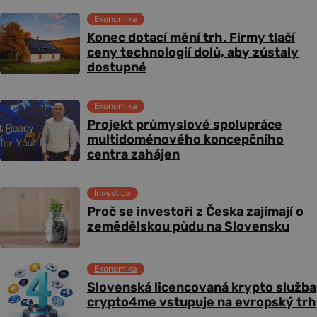
Ekonomika
Konec dotací mění trh. Firmy tlačí
ceny technologií dolů, aby zůstaly
dostupné
Ekonomika
Projekt průmyslové spolupráce
multidoménového koncepčního
centra zahájen
Investice
Proč se investoři z Česka zajímají o
zemědělskou půdu na Slovensku
Ekonomika
Slovenská licencovaná krypto služba
crypto4me vstupuje na evropský trh