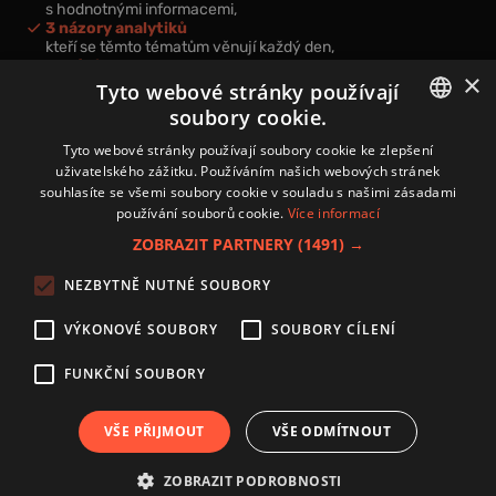
s hodnotnými informacemi,
3 názory analytiků
kteří se těmto tématům věnují každý den,
nová videa a podcasty
×
k prohloubení vašich znalostí.
Tyto webové stránky používají
soubory cookie.
CZECH
Tyto webové stránky používají soubory cookie ke zlepšení
uživatelského zážitku. Používáním našich webových stránek
CZ
souhlasíte se všemi soubory cookie v souladu s našimi zásadami
Přihlášením k newsletteru vyjadřujete svůj souhlas s
podmínkami
používání souborů cookie.
Více informací
zpracování osobních údajů
.
ZOBRAZIT PARTNERY
(1491) →
Kontakt
NEZBYTNĚ NUTNÉ SOUBORY
Zásady používání souborů cookies
Zpracování osobních údajů
VÝKONOVÉ SOUBORY
SOUBORY CÍLENÍ
Autoři
Nastavení cookies
FUNKČNÍ SOUBORY
VŠE PŘIJMOUT
VŠE ODMÍTNOUT
Copyright 2024 © Investice.cz. Všechna práva vyhrazena.
ZOBRAZIT PODROBNOSTI
Publikování nebo další šíření obsahu serveru www.investice.cz není možné bez