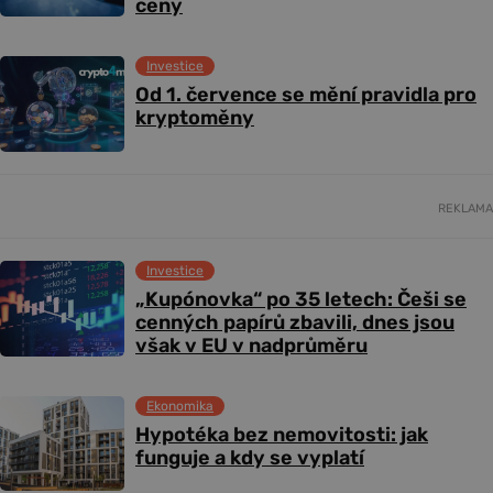
ceny
Investice
Od 1. července se mění pravidla pro
kryptoměny
REKLAMA
Investice
„Kupónovka“ po 35 letech: Češi se
cenných papírů zbavili, dnes jsou
však v EU v nadprůměru
Ekonomika
Hypotéka bez nemovitosti: jak
funguje a kdy se vyplatí