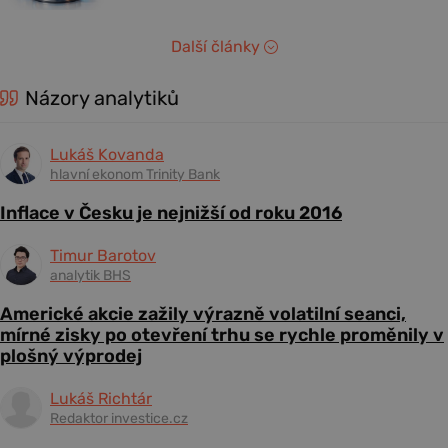
Další články
Názory analytiků
Lukáš Kovanda
hlavní ekonom Trinity Bank
Inflace v Česku je nejnižší od roku 2016
Timur Barotov
analytik BHS
Americké akcie zažily výrazně volatilní seanci,
mírné zisky po otevření trhu se rychle proměnily v
plošný výprodej
Lukáš Richtár
Redaktor investice.cz