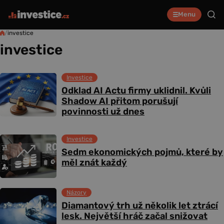
Menu
/
investice
investice
Investice
Odklad AI Actu firmy uklidnil. Kvůli
Shadow AI přitom porušují
povinnosti už dnes
Investice
Sedm ekonomických pojmů, které by
měl znát každý
Názory
Diamantový trh už několik let ztrácí
lesk. Největší hráč začal snižovat