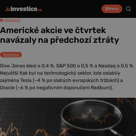
Menu
/
Investice
Americké akcie ve čtvrtek
navázaly na předchozí ztráty
Investice
Dow Jones klesl o 0,4 %, S&P 500 o 0,5 % a Nasdaq o 0,5 %.
Největší tlak byl na technologický sektor, kde oslabily
zejména Tesla (−4 % po slabých evropských tržbách) a
Oracle (−6 % po negativním doporučení Redburn).