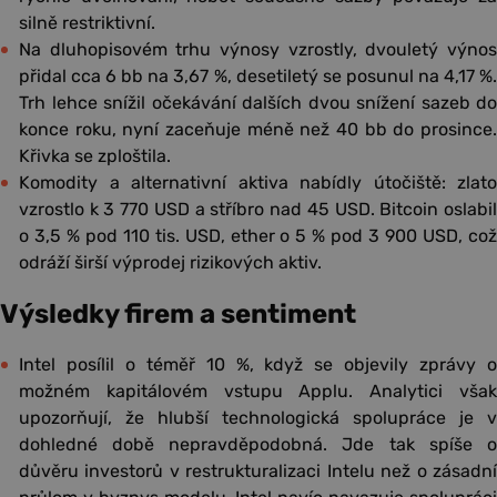
silně restriktivní.
Na dluhopisovém trhu výnosy vzrostly, dvouletý výnos
přidal cca 6 bb na 3,67 %, desetiletý se posunul na 4,17 %.
Trh lehce snížil očekávání dalších dvou snížení sazeb do
konce roku, nyní zaceňuje méně než 40 bb do prosince.
Křivka se zploštila.
Komodity a alternativní aktiva nabídly útočiště: zlato
vzrostlo k 3 770 USD a stříbro nad 45 USD. Bitcoin oslabil
o 3,5 % pod 110 tis. USD, ether o 5 % pod 3 900 USD, což
odráží širší výprodej rizikových aktiv.
Výsledky firem a sentiment
Intel posílil o téměř 10 %, když se objevily zprávy o
možném kapitálovém vstupu Applu. Analytici však
upozorňují, že hlubší technologická spolupráce je v
dohledné době nepravděpodobná. Jde tak spíše o
důvěru investorů v restrukturalizaci Intelu než o zásadní