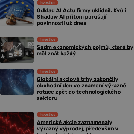
Investice
Odklad AI Actu firmy uklidnil. Kvůli
Shadow AI přitom porušují
povinnosti už dnes
Investice
Sedm ekonomických pojmů, které by
měl znát každý
Investice
Globální akciové trhy zakončily
obchodní den ve znamení výrazné
rotace zpět do technologického
sektoru
Investice
Americké akcie zaznamenaly
výrazný výprodej, především v