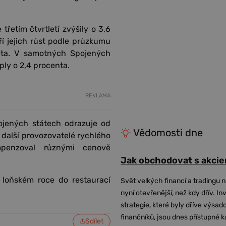
řetím čtvrtletí zvýšily o 3,6
ří jejich růst podle průzkumu
nta. V samotných Spojených
ply o 2,4 procenta.
REKLAMA
pojených státech odrazuje od
Vědomosti dne
 další provozovatelé rychlého
penzoval různými cenově
Jak obchodovat s akcie
 loňském roce do restaurací
Svět velkých financí a tradingu 
nyní otevřenější, než kdy dřív. In
strategie, které byly dříve výsa
finančníků, jsou dnes přístupné 
Sdílet