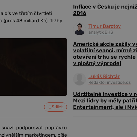
Inflace v Česku je nejni
2016
d's ve třetím čtvrtletí
ů (přes 48 miliard Kč). Tržby
Timur Barotov
analytik BHS
Americké akcie zažily 
volatilní seanci, mírné 
otevření trhu se rychle
v plošný výprodej
Lukáš Richtár
Redaktor investice.cz
Udržitelné investice v 
Mezi lídry by měly patři
Entertainment, ale i Nvi
Sdílet
 snaží podporovat poptávku
nzivnějším marketingem, píše