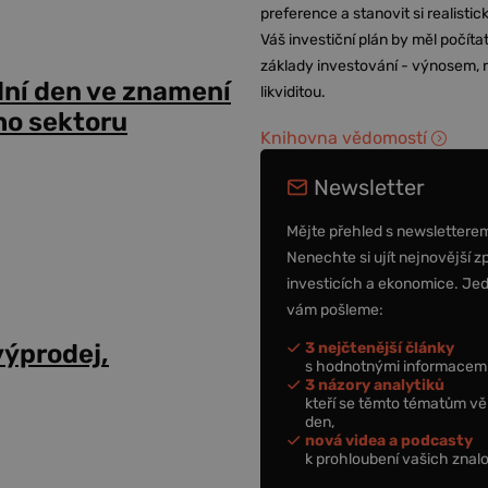
preference a stanovit si realisti
Váš investiční plán by měl počítat
základy investování - výnosem, r
dní den ve znamení
likviditou.
ho sektoru
Knihovna vědomostí
Newsletter
Mějte přehled s newslettere
Nenechte si ujít nejnovější z
investicích a ekonomice. Je
vám pošleme:
3 nejčtenější články
výprodej,
s hodnotnými informacemi
3 názory analytiků
kteří se těmto tématům vě
den,
nová videa a podcasty
k prohloubení vašich znalo