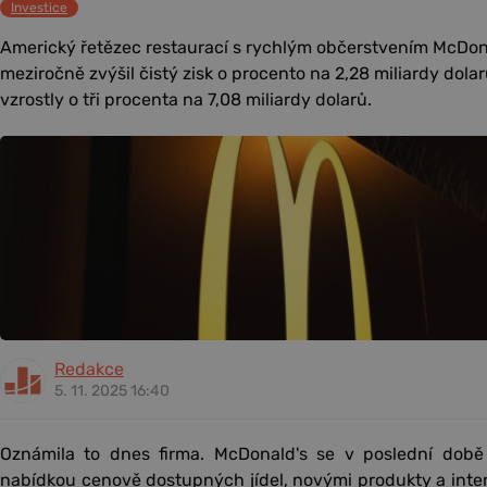
Investice
Americký řetězec restaurací s rychlým občerstvením McDonal
meziročně zvýšil čistý zisk o procento na 2,28 miliardy dolar
vzrostly o tři procenta na 7,08 miliardy dolarů.
Redakce
5. 11. 2025 16:40
Oznámila to dnes firma. McDonald's se v poslední době
nabídkou cenově dostupných jídel, novými produkty a inte