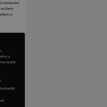
cká očekávání.
 se třemi
izikem a
m.
právy o
dnou týdně
,
nují každý
stí.