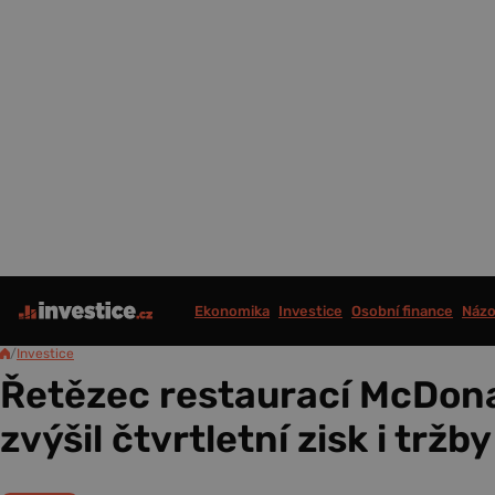
Ekonomika
Investice
Osobní finance
Názo
/
Investice
Řetězec restaurací McDona
zvýšil čtvrtletní zisk i tržby