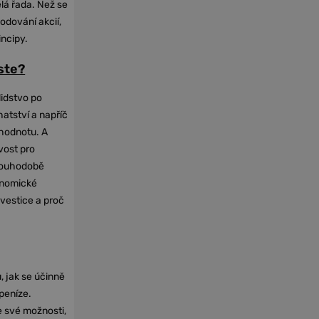
elá řada. Než se
odování akcií,
incipy.
oste?
lidstvo po
hatství a napříč
hodnotu. A
vost pro
dlouhodobě
onomické
nvestice a proč
, jak se účinně
 peníze.
e své možnosti,