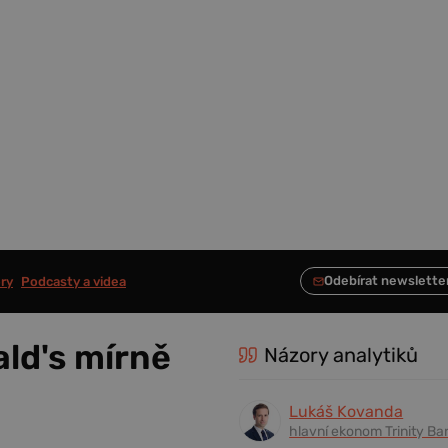
ry
Podcasty a videa
ld's mírně
Názory analytiků
Lukáš Kovanda
hlavní ekonom Trinity Ba