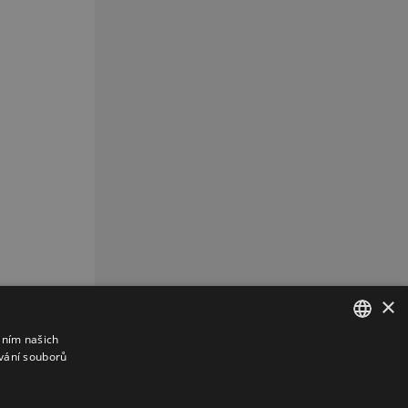
×
áním našich
vání souborů
CZECH
CZ