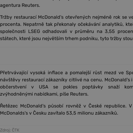
agentura Reuters.
Tržby restaurací McDonald's otevřených nejméně rok se ve t
procenta. Nepatrně tak překonaly očekávání analytiků, kte
společnosti LSEG odhadovali v průměru na 3,55 proce
státech, které jsou největším trhem podniku, tyto tržby stou
Přetrvávající vysoká inflace a pomalejší růst mezd ve S
návštěvy restaurací zákazníky citlivé na cenu. McDonald's i
občerstvení v USA se pokles poptávky snaží kom
zvýhodněnými nabídkami, píše Reuters.
Řetězec McDonald's působí rovněž v České republice. V
McDonalds's v Česku zavítalo 53,5 milionu zákazníků.
Zdroj: ČTK