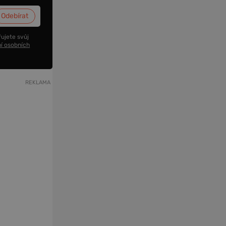
ujete svůj
í osobních
REKLAMA