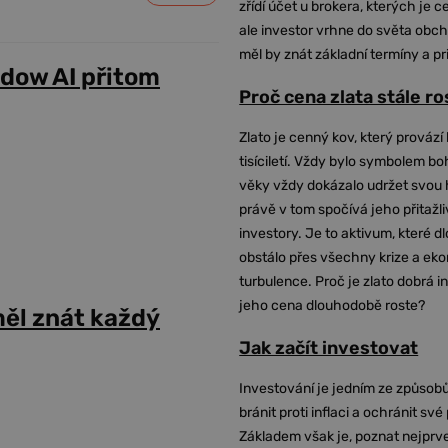
zřídí účet u brokera, kterých je c
ale investor vrhne do světa obch
měl by znát základní termíny a pr
adow AI přitom
Proč cena zlata stále r
Zlato je cenný kov, který provází 
tisíciletí. Vždy bylo symbolem bo
věky vždy dokázalo udržet svou 
právě v tom spočívá jeho přitažli
investory. Je to aktivum, které 
obstálo přes všechny krize a ek
turbulence. Proč je zlato dobrá i
jeho cena dlouhodobě roste?
ěl znát každý
Jak začít investovat
Investování je jedním ze způsobů
bránit proti inflaci a ochránit své
Základem však je, poznat nejprv