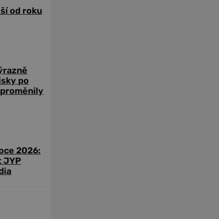
žší od roku
výrazně
zisky po
 proměnily
roce 2026:
t JYP
dia