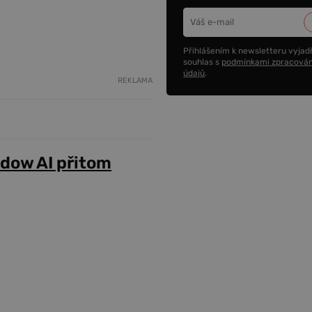
Přihlášením k newsletteru vyjadř
souhlas s
podmínkami zpracován
údajů
.
REKLAMA
adow AI přitom