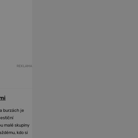
REKLAMA
mi
na burzách je
vestiční
dou malé skupiny
každému, kdo si