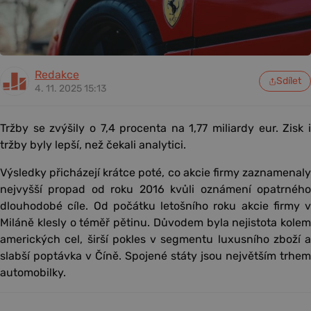
Redakce
Sdílet
4. 11. 2025 15:13
Tržby se zvýšily o 7,4 procenta na 1,77 miliardy eur. Zisk i
tržby byly lepší, než čekali analytici.
Výsledky přicházejí krátce poté, co akcie firmy zaznamenaly
nejvyšší propad od roku 2016 kvůli oznámení opatrného
dlouhodobé cíle. Od počátku letošního roku akcie firmy v
Miláně klesly o téměř pětinu. Důvodem byla nejistota kolem
amerických cel, širší pokles v segmentu luxusního zboží a
slabší poptávka v Číně. Spojené státy jsou největším trhem
automobilky.