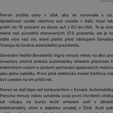
REKLAMA
Ferrari zvýšila ceny v USA, aby se vyrovnala s cly.
Společnost vyrábí všechna svá vozidla v Itálii, musí tak
platit clo 15 procent za dovoz aut z EU do USA. To je sice
méně než původně stanovených 27,5 procenta, ale je to
stále více než clo, které platilo před nástupem Donalda
Trumpa do funkce amerického prezidenta.
Generální ředitel Benedetto Vigna minulý měsíc na akci pro
investory zmírnil ambice automobilky ohledně přechodu k
elektrickým vozům a oznámil zachování spalovacích motorů
jako jádra nabídky. První plně elektrický model Elettrica má
být uveden na trh příští rok.
Ferrari se daří lépe než konkurentům v Evropě. Automobilka
Porsche minulý měsíc oznámila svoji první čtvrtletní ztrátu
od vstupu na burzu kvůli omezení úsilí v oblasti
elektromobily, clům a slabému prodeji v Číně. Audi pak