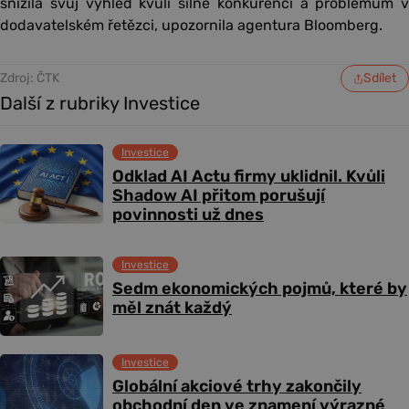
snížila svůj výhled kvůli silné konkurenci a problémům v
dodavatelském řetězci, upozornila agentura Bloomberg.
Zdroj: ČTK
Sdílet
Další z rubriky Investice
Investice
Odklad AI Actu firmy uklidnil. Kvůli
Shadow AI přitom porušují
povinnosti už dnes
Investice
Sedm ekonomických pojmů, které by
měl znát každý
Investice
Globální akciové trhy zakončily
obchodní den ve znamení výrazné