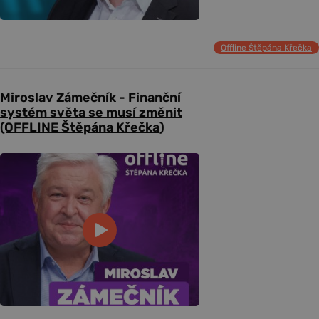
Offline Štěpána Křečka
Miroslav Zámečník - Finanční
systém světa se musí změnit
(OFFLINE Štěpána Křečka)