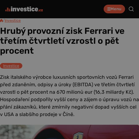
Menu
/
Investice
Hrubý provozní zisk Ferrari ve
třetím čtvrtletí vzrostl o pět
procent
Investice
Zisk italského výrobce luxusních sportovních vozů Ferrari
před zdaněním, odpisy a úroky (EBITDA) ve třetím čtvrtletí
vzrostl o pět procent na 670 milionů eur (16,3 miliardy Kč).
Hospodaření podpořily vyšší ceny a zájem o úpravu vozů na
přání zákazníků, které zmírnily negativní dopad vyšších cel
v USA a slabšího prodeje v Číně.