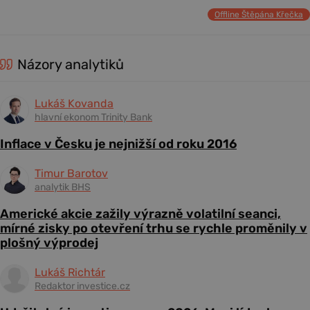
Offline Štěpána Křečka
Názory analytiků
Lukáš Kovanda
hlavní ekonom Trinity Bank
Inflace v Česku je nejnižší od roku 2016
Timur Barotov
analytik BHS
Americké akcie zažily výrazně volatilní seanci,
mírné zisky po otevření trhu se rychle proměnily v
plošný výprodej
Lukáš Richtár
Redaktor investice.cz