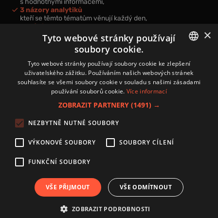
s hodnotnými informacemi,
3 názory analytiků
kteří se těmto tématům věnují každý den,
nová videa a podcasty
×
k prohloubení vašich znalostí.
Tyto webové stránky používají
soubory cookie.
CZECH
Tyto webové stránky používají soubory cookie ke zlepšení
uživatelského zážitku. Používáním našich webových stránek
CZ
souhlasíte se všemi soubory cookie v souladu s našimi zásadami
Přihlášením k newsletteru vyjadřujete svůj souhlas s
podmínkami
používání souborů cookie.
Více informací
zpracování osobních údajů
.
ZOBRAZIT PARTNERY
(1491) →
Kontakt
NEZBYTNĚ NUTNÉ SOUBORY
Zásady používání souborů cookies
Zpracování osobních údajů
VÝKONOVÉ SOUBORY
SOUBORY CÍLENÍ
Autoři
Nastavení cookies
FUNKČNÍ SOUBORY
VŠE PŘIJMOUT
VŠE ODMÍTNOUT
Copyright 2024 © Investice.cz. Všechna práva vyhrazena.
ZOBRAZIT PODROBNOSTI
Publikování nebo další šíření obsahu serveru www.investice.cz není možné bez