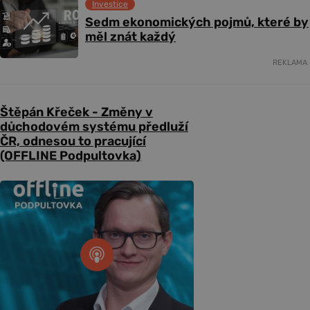
Investice
Sedm ekonomických pojmů, které by
měl znát každý
REKLAMA
Štěpán Křeček - Změny v
důchodovém systému předluží
ČR, odnesou to pracující
(OFFLINE Podpultovka)