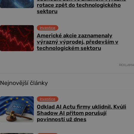
rotace zpět do technologického
sektoru
Investice
Americké akcie zaznamenaly
výrazný výprodej, především v
technologickém sektoru
REKLAMA
Nejnovější články
Investice
Odklad AI Actu firmy uklidnil. Kvůli
Shadow AI přitom porušují
povinnosti už dnes