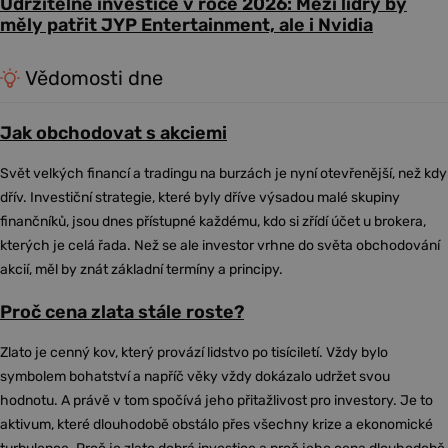
Udržitelné investice v roce 2026: Mezi lídry by
měly patřit JYP Entertainment, ale i Nvidia
Vědomosti dne
Jak obchodovat s akciemi
Svět velkých financí a tradingu na burzách je nyní otevřenější, než kdy
dřív. Investiční strategie, které byly dříve výsadou malé skupiny
finančníků, jsou dnes přístupné každému, kdo si zřídí účet u brokera,
kterých je celá řada. Než se ale investor vrhne do světa obchodování
akcií, měl by znát základní termíny a principy.
Proč cena zlata stále roste?
Zlato je cenný kov, který provází lidstvo po tisíciletí. Vždy bylo
symbolem bohatství a napříč věky vždy dokázalo udržet svou
hodnotu. A právě v tom spočívá jeho přitažlivost pro investory. Je to
aktivum, které dlouhodobě obstálo přes všechny krize a ekonomické