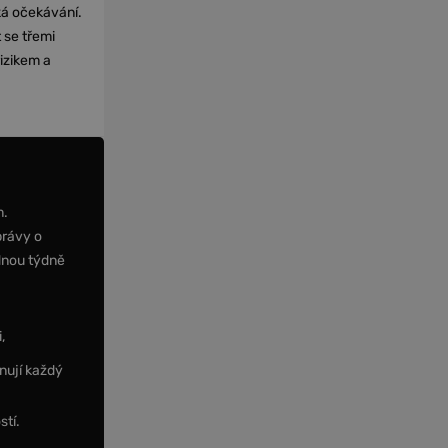
cká očekávání.
 se třemi
izikem a
m.
právy o
dnou týdně
,
nují každý
stí.