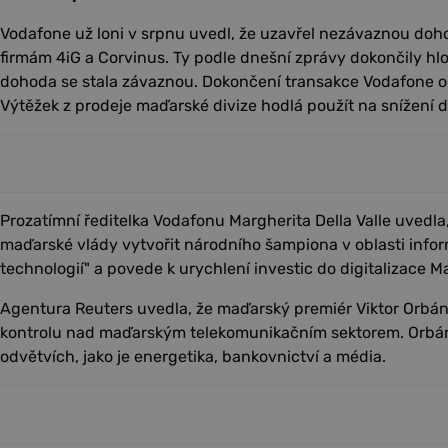
Vodafone už loni v srpnu uvedl, že uzavřel nezávaznou doh
firmám 4iG a Corvinus. Ty podle dnešní zprávy dokončily hl
dohoda se stala závaznou. Dokončení transakce Vodafone o
Výtěžek z prodeje maďarské divize hodlá použít na snížení 
Prozatímní ředitelka Vodafonu Margherita Della Valle uvedla,
maďarské vlády vytvořit národního šampiona v oblasti inf
technologií" a povede k urychlení investic do digitalizace M
Agentura Reuters uvedla, že maďarský premiér Viktor Orbán 
kontrolu nad maďarským telekomunikačním sektorem. Orbán už
odvětvích, jako je energetika, bankovnictví a média.