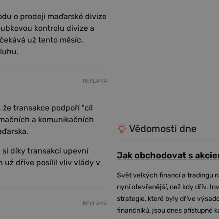
odu o prodeji maďarské divize
oubkovou kontrolu divize a
čekává už tento měsíc.
dluhu.
REKLAMA
 že transakce podpoří "cíl
ormačních a komunikačních
Vědomosti dne
aďarska.
si díky transakci upevní
Jak obchodovat s akcie
 dříve posílil vliv vlády v
Svět velkých financí a tradingu 
nyní otevřenější, než kdy dřív. In
strategie, které byly dříve výsa
REKLAMA
finančníků, jsou dnes přístupné 