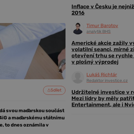
Inflace v Česku je nejni
2016
Timur Barotov
analytik BHS
Americké akcie zažily 
volatilní seanci, mírné 
otevření trhu se rychle
v plošný výprodej
Lukáš Richtár
Redaktor investice.cz
Sdílet
Udržitelné investice v 
Mezi lídry by měly patři
Entertainment, ale i Nvi
odá svou maďarskou součást
mě 4iG a maďarskému státnímu
e, to dnes oznámila v