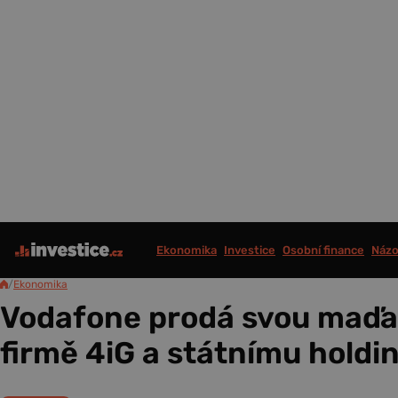
Ekonomika
Investice
Osobní finance
Názo
/
Ekonomika
Vodafone prodá svou maďar
firmě 4iG a státnímu holdi