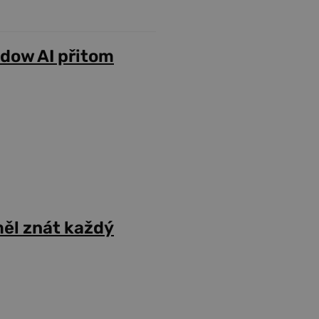
adow AI přitom
ěl znát každý