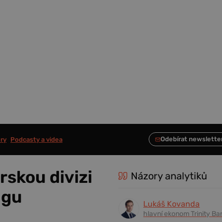
ry
Podcasty a videa
skou divizi
Názory analytiků
ngu
Lukáš Kovanda
hlavní ekonom Trinity Ba