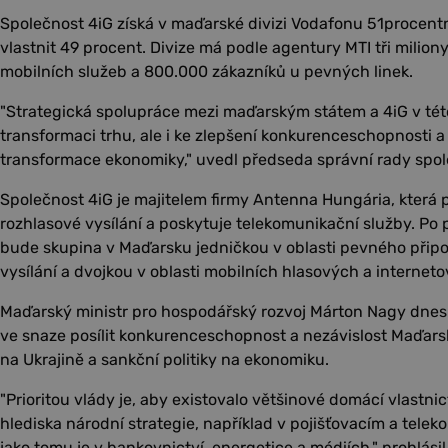
Společnost 4iG získá v maďarské divizi Vodafonu 51procentn
vlastnit 49 procent. Divize má podle agentury MTI tři miliony
mobilních služeb a 800.000 zákazníků u pevných linek.
"Strategická spolupráce mezi maďarským státem a 4iG v tét
transformaci trhu, ale i ke zlepšení konkurenceschopnosti a 
transformace ekonomiky," uvedl předseda správní rady spole
Společnost 4iG je majitelem firmy Antenna Hungária, která p
rozhlasové vysílání a poskytuje telekomunikační služby. Po 
bude skupina v Maďarsku jedničkou v oblasti pevného připoj
vysílání a dvojkou v oblasti mobilních hlasových a internet
Maďarský ministr pro hospodářský rozvoj Márton Nagy dnes 
ve snaze posílit konkurenceschopnost a nezávislost Maďar
na Ukrajině a sankční politiky na ekonomiku.
"Prioritou vlády je, aby existovalo většinové domácí vlastnic
hlediska národní strategie, například v pojišťovacím a tele
jako tomu je v bankovnictví, energetice a médiích," prohlásil