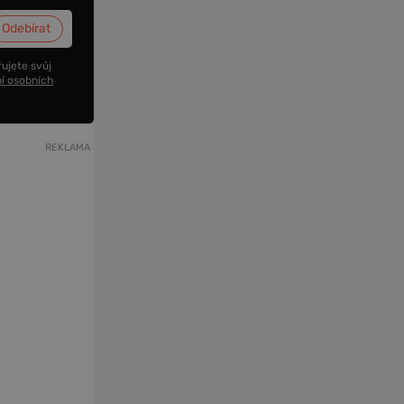
ujete svůj
í osobních
REKLAMA