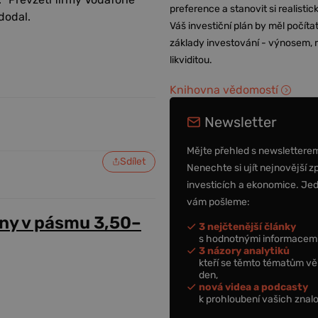
preference a stanovit si realisti
dodal.
Váš investiční plán by měl počítat
základy investování - výnosem, r
likviditou.
Knihovna vědomostí
Newsletter
Mějte přehled s newslettere
Sdílet
Nenechte si ujít nejnovější z
investicích a ekonomice. Je
vám pošleme:
ny v pásmu 3,50–
3 nejčtenější články
s hodnotnými informacemi
3 názory analytiků
kteří se těmto tématům vě
den,
nová videa a podcasty
k prohloubení vašich znalo