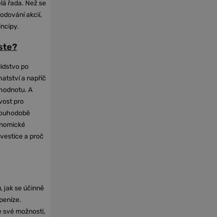
elá řada. Než se
odování akcií,
incipy.
oste?
lidstvo po
hatství a napříč
hodnotu. A
vost pro
dlouhodobě
onomické
nvestice a proč
, jak se účinně
 peníze.
e své možnosti,