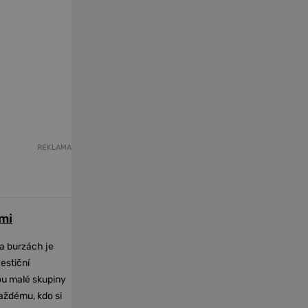
REKLAMA
mi
na burzách je
vestiční
dou malé skupiny
každému, kdo si