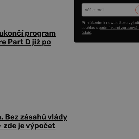
Přihlášením k newsletteru vyjadř
souhlas s
podmínkami zpracován
 ukončí program
údajů
.
 Part D již po
a. Bez zásahů vlády
 zde je výpočet