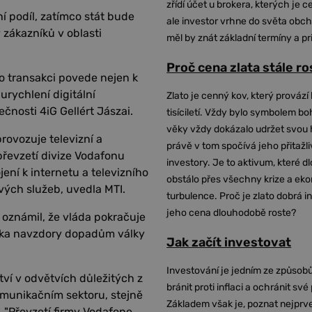
zřídí účet u brokera, kterých je c
í podíl, zatímco stát bude
ale investor vrhne do světa obch
 zákazníků v oblasti
měl by znát základní termíny a pr
Proč cena zlata stále r
o transakci povede nejen k
urychlení digitální
Zlato je cenný kov, který provází 
čnosti 4iG Gellért Jászai.
tisíciletí. Vždy bylo symbolem bo
věky vždy dokázalo udržet svou 
rovozuje televizní a
právě v tom spočívá jeho přitažli
převzetí divize Vodafonu
investory. Je to aktivum, které 
ení k internetu a televizního
obstálo přes všechny krize a ek
ových služeb, uvedla MTI.
turbulence. Proč je zlato dobrá i
jeho cena dlouhodobě roste?
oznámil, že vláda pokračuje
ska navzdory dopadům války
Jak začít investovat
Investování je jedním ze způsobů
tví v odvětvích důležitých z
bránit proti inflaci a ochránit své
komunikačním sektoru, stejně
Základem však je, poznat nejprv
. "Převzetí firmy Vodafone