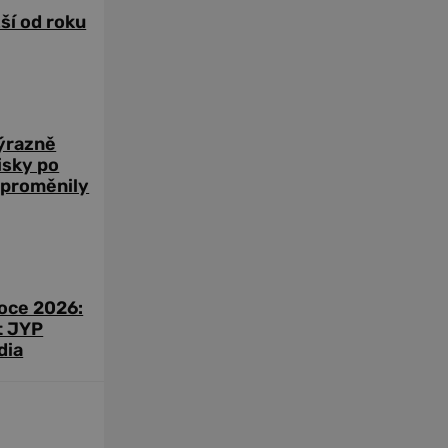
žší od roku
výrazně
zisky po
 proměnily
roce 2026:
t JYP
dia