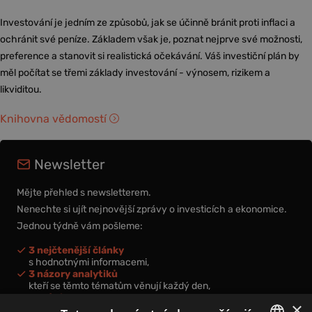
Investování je jedním ze způsobů, jak se účinně bránit proti inflaci a
ochránit své peníze. Základem však je, poznat nejprve své možnosti,
preference a stanovit si realistická očekávání. Váš investiční plán by
měl počítat se třemi základy investování - výnosem, rizikem a
likviditou.
Knihovna vědomostí
Newsletter
Mějte přehled s newsletterem.
Nenechte si ujít nejnovější zprávy o investicích a ekonomice.
Jednou týdně vám pošleme:
3 nejčtenější články
s hodnotnými informacemi,
3 názory analytiků
kteří se těmto tématům věnují každý den,
nová videa a podcasty
×
k prohloubení vašich znalostí.