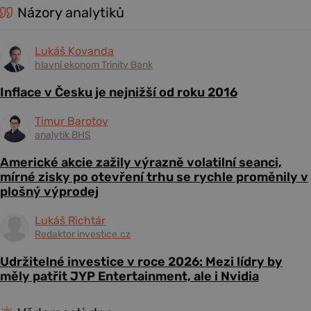
Názory analytiků
Lukáš Kovanda
hlavní ekonom Trinity Bank
Inflace v Česku je nejnižší od roku 2016
Timur Barotov
analytik BHS
Americké akcie zažily výrazně volatilní seanci,
mírné zisky po otevření trhu se rychle proměnily v
plošný výprodej
Lukáš Richtár
Redaktor investice.cz
Udržitelné investice v roce 2026: Mezi lídry by
měly patřit JYP Entertainment, ale i Nvidia