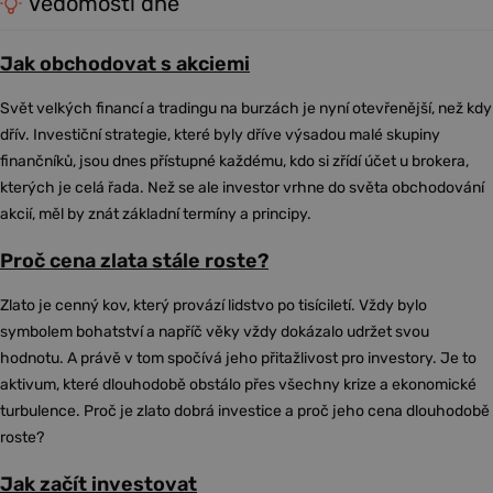
Vědomosti dne
Jak obchodovat s akciemi
Svět velkých financí a tradingu na burzách je nyní otevřenější, než kdy
dřív. Investiční strategie, které byly dříve výsadou malé skupiny
finančníků, jsou dnes přístupné každému, kdo si zřídí účet u brokera,
kterých je celá řada. Než se ale investor vrhne do světa obchodování
akcií, měl by znát základní termíny a principy.
Proč cena zlata stále roste?
Zlato je cenný kov, který provází lidstvo po tisíciletí. Vždy bylo
symbolem bohatství a napříč věky vždy dokázalo udržet svou
hodnotu. A právě v tom spočívá jeho přitažlivost pro investory. Je to
aktivum, které dlouhodobě obstálo přes všechny krize a ekonomické
turbulence. Proč je zlato dobrá investice a proč jeho cena dlouhodobě
roste?
Jak začít investovat