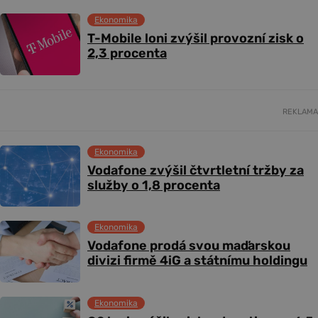
Ekonomika
T-Mobile loni zvýšil provozní zisk o
2,3 procenta
REKLAMA
Ekonomika
Vodafone zvýšil čtvrtletní tržby za
služby o 1,8 procenta
Ekonomika
Vodafone prodá svou maďarskou
divizi firmě 4iG a státnímu holdingu
Ekonomika