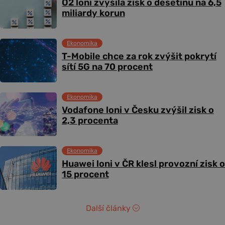
O2 loni zvýšila zisk o desetinu na 6,5
miliardy korun
Ekonomika
T-Mobile chce za rok zvýšit pokrytí
sítí 5G na 70 procent
Ekonomika
Vodafone loni v Česku zvýšil zisk o
2,3 procenta
Ekonomika
Huawei loni v ČR klesl provozní zisk o
15 procent
Další články