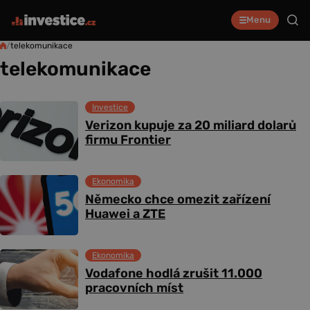
Menu
/
telekomunikace
telekomunikace
Investice
Verizon kupuje za 20 miliard dolarů
firmu Frontier
Ekonomika
Německo chce omezit zařízení
Huawei a ZTE
Ekonomika
Vodafone hodlá zrušit 11.000
pracovních míst