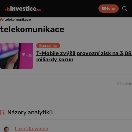
Menu
/
telekomunikace
telekomunikace
Ekonomika
T-Mobile zvýšil provozní zisk na 3,08
miliardy korun
REKLAMA
Názory analytiků
Lukáš Kovanda