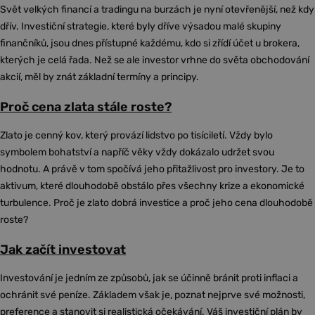
Svět velkých financí a tradingu na burzách je nyní otevřenější, než kdy
dřív. Investiční strategie, které byly dříve výsadou malé skupiny
finančníků, jsou dnes přístupné každému, kdo si zřídí účet u brokera,
kterých je celá řada. Než se ale investor vrhne do světa obchodování
akcií, měl by znát základní termíny a principy.
Proč cena zlata stále roste?
Zlato je cenný kov, který provází lidstvo po tisíciletí. Vždy bylo
symbolem bohatství a napříč věky vždy dokázalo udržet svou
hodnotu. A právě v tom spočívá jeho přitažlivost pro investory. Je to
aktivum, které dlouhodobě obstálo přes všechny krize a ekonomické
turbulence. Proč je zlato dobrá investice a proč jeho cena dlouhodobě
roste?
Jak začít investovat
Investování je jedním ze způsobů, jak se účinně bránit proti inflaci a
ochránit své peníze. Základem však je, poznat nejprve své možnosti,
preference a stanovit si realistická očekávání. Váš investiční plán by