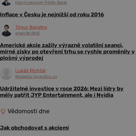
hlavní ekonom Trinity Bank
Inflace v Česku je nejnižší od roku 2016
Timur Barotov
analytik BHS
Americké akcie zažily výrazně volatilní seanci,
mírné zisky po otevření trhu se rychle proměnily v
plošný výprodej
Lukáš Richtár
Redaktor investice.cz
Udržitelné investice v roce 2026: Mezi lídry by
měly patřit JYP Entertainment, ale i Nvidia
Vědomosti dne
Jak obchodovat s akciemi