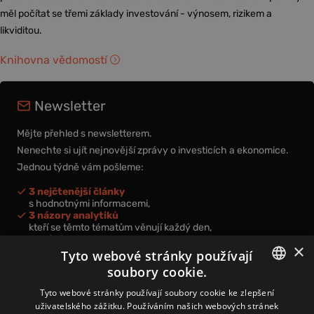
měl počítat se třemi základy investování - výnosem, rizikem a
likviditou.
Knihovna vědomostí
Newsletter
Mějte přehled s newsletterem.
Nenechte si ujít nejnovější zprávy o investicích a ekonomice.
Jednou týdně vám pošleme:
3 nejčtenější články
s hodnotnými informacemi,
3 názory analytiků
kteří se těmto tématům věnují každý den,
nová videa a podcasty
×
k prohloubení vašich znalostí.
Tyto webové stránky používají
soubory cookie.
CZECH
Tyto webové stránky používají soubory cookie ke zlepšení
uživatelského zážitku. Používáním našich webových stránek
CZ