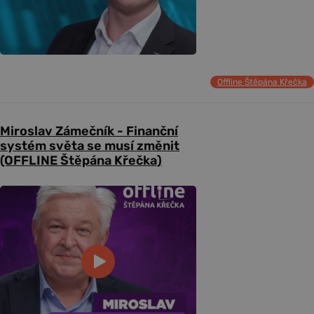
Offline Štěpána Křečka
Miroslav Zámečník - Finanční
systém světa se musí změnit
(OFFLINE Štěpána Křečka)