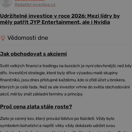
Redaktor investice.cz
Udržitelné investice v roce 2026: Mezi lídry by
měly patřit JYP Entertainment, ale i Nvidia
Vědomosti dne
Jak obchodovat s akciemi
Svět velkých financí a tradingu na burzách je nyní otevřenější, než kdy
dřív. Investiční strategie, které byly dříve výsadou malé skupiny
finančníků, jsou dnes přístupné každému, kdo si zřídí účet u brokera,
kterých je celá řada. Než se ale investor vrhne do světa obchodování
akcií, měl by znát základní termíny a principy.
Proč cena zlata stále roste?
Zlato je cenný kov, který provází lidstvo po tisíciletí. Vždy bylo
symbolem bohatství a napříč věky vždy dokázalo udržet svou