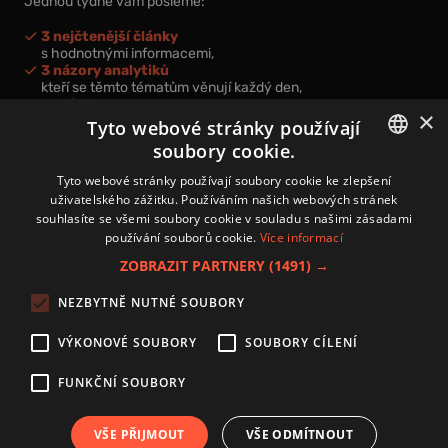
Jednou týdně vám pošleme:
3 nejčtenější články
s hodnotnými informacemi,
3 názory analytiků
kteří se těmto tématům věnují každý den,
nová videa a podcasty
×
k prohloubení vašich znalostí.
Tyto webové stránky používají
soubory cookie.
CZECH
Tyto webové stránky používají soubory cookie ke zlepšení
uživatelského zážitku. Používáním našich webových stránek
CZ
souhlasíte se všemi soubory cookie v souladu s našimi zásadami
Přihlášením k newsletteru vyjadřujete svůj souhlas s
podmínkami
používání souborů cookie.
Více informací
zpracování osobních údajů
.
ZOBRAZIT PARTNERY
(1491) →
Kontakt
NEZBYTNĚ NUTNÉ SOUBORY
Zásady používání souborů cookies
Zpracování osobních údajů
VÝKONOVÉ SOUBORY
SOUBORY CÍLENÍ
Autoři
Nastavení cookies
FUNKČNÍ SOUBORY
VŠE PŘIJMOUT
VŠE ODMÍTNOUT