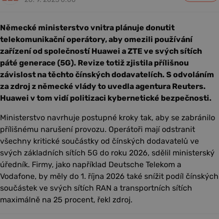
Německé ministerstvo vnitra plánuje donutit
telekomunikační operátory, aby omezili používání
zařízení od společností Huawei a ZTE ve svých sítích
páté generace (5G). Revize totiž zjistila přílišnou
závislost na těchto čínských dodavatelích. S odvoláním
za zdroj z německé vlády to uvedla agentura Reuters.
Huawei v tom vidí politizaci kybernetické bezpečnosti.
Ministerstvo navrhuje postupné kroky tak, aby se zabránilo
přílišnému narušení provozu. Operátoři mají odstranit
všechny kritické součástky od čínských dodavatelů ve
svých základních sítích 5G do roku 2026, sdělil ministerský
úředník. Firmy, jako například Deutsche Telekom a
Vodafone, by měly do 1. října 2026 také snížit podíl čínských
součástek ve svých sítích RAN a transportních sítích
maximálně na 25 procent, řekl zdroj.