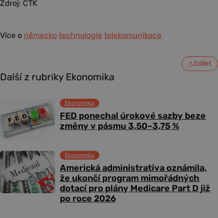
Zdroj: ČTK
Více o
německo
technologie
telekomunikace
Sdílet
Další z rubriky Ekonomika
Ekonomika
FED ponechal úrokové sazby beze
změny v pásmu 3,50–3,75 %
Ekonomika
Americká administrativa oznámila,
že ukončí program mimořádných
dotací pro plány Medicare Part D již
po roce 2026