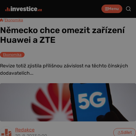
Menu
/
Ekonomika
Německo chce omezit zařízení
Huawei a ZTE
Ekonomika
Revize totiž zjistila přílišnou závislost na těchto čínských
dodavatelích...
Redakce
Sdílet
20. 9. 2023 0:00