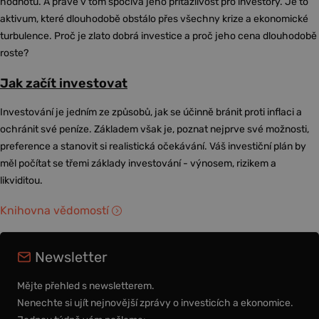
hodnotu. A právě v tom spočívá jeho přitažlivost pro investory. Je to
aktivum, které dlouhodobě obstálo přes všechny krize a ekonomické
turbulence. Proč je zlato dobrá investice a proč jeho cena dlouhodobě
roste?
Jak začít investovat
Investování je jedním ze způsobů, jak se účinně bránit proti inflaci a
ochránit své peníze. Základem však je, poznat nejprve své možnosti,
preference a stanovit si realistická očekávání. Váš investiční plán by
měl počítat se třemi základy investování - výnosem, rizikem a
likviditou.
Knihovna vědomostí
Newsletter
Mějte přehled s newsletterem.
Nenechte si ujít nejnovější zprávy o investicích a ekonomice.