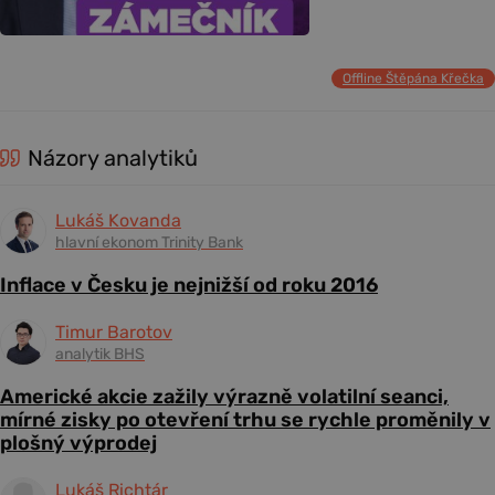
Offline Štěpána Křečka
Názory analytiků
Lukáš Kovanda
hlavní ekonom Trinity Bank
Inflace v Česku je nejnižší od roku 2016
Timur Barotov
analytik BHS
Americké akcie zažily výrazně volatilní seanci,
mírné zisky po otevření trhu se rychle proměnily v
plošný výprodej
Lukáš Richtár