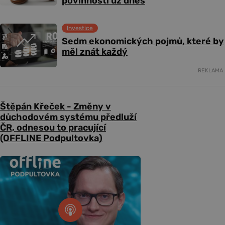
povinnosti už dnes
Investice
Sedm ekonomických pojmů, které by
měl znát každý
REKLAMA
Štěpán Křeček - Změny v
důchodovém systému předluží
ČR, odnesou to pracující
(OFFLINE Podpultovka)