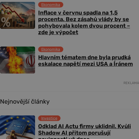
Ekonomika
Inflace v červnu spadla na 1,5
procenta. Bez zásahů vlády by se
pohybovala kolem dvou procent –
zde je výpočet
Ekonomika
Hlavním tématem dne byla prudká
eskalace napětí mezi USA a Íránem
REKLAMA
Nejnovější články
Investice
Odklad AI Actu firmy uklidnil. Kvůli
Shadow AI přitom porušují