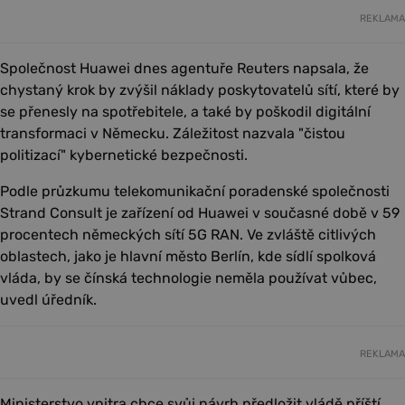
REKLAMA
Společnost Huawei dnes agentuře Reuters napsala, že
chystaný krok by zvýšil náklady poskytovatelů sítí, které by
se přenesly na spotřebitele, a také by poškodil digitální
transformaci v Německu. Záležitost nazvala "čistou
politizací" kybernetické bezpečnosti.
Podle průzkumu telekomunikační poradenské společnosti
Strand Consult je zařízení od Huawei v současné době v 59
procentech německých sítí 5G RAN. Ve zvláště citlivých
oblastech, jako je hlavní město Berlín, kde sídlí spolková
vláda, by se čínská technologie neměla používat vůbec,
uvedl úředník.
REKLAMA
Ministerstvo vnitra chce svůj návrh předložit vládě příští