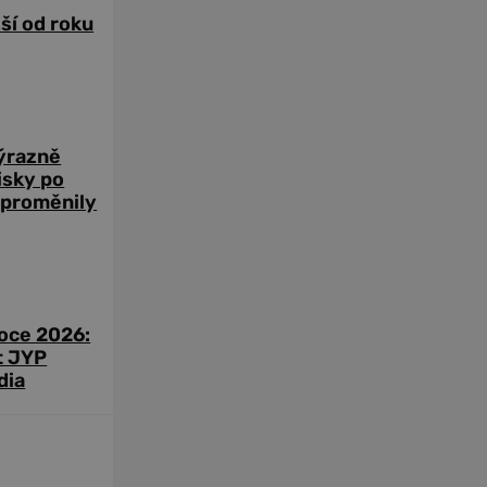
žší od roku
výrazně
zisky po
 proměnily
roce 2026:
t JYP
dia