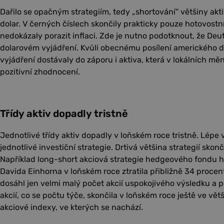
Dařilo se opačným strategiím, tedy „shortování“ většiny aktiv
dolar. V černých číslech skončily prakticky pouze hotovostní 
nedokázaly porazit inflaci. Zde je nutno podotknout, že De
dolarovém vyjádření. Kvůli obecnému posílení amerického d
vyjádření dostávaly do záporu i aktiva, která v lokálních mě
pozitivní zhodnocení.
Třídy aktiv dopadly tristně
Jednotlivé třídy aktiv dopadly v loňském roce tristně. Lépe
jednotlivé investiční strategie. Drtivá většina strategií skon
Například long-short akciová strategie hedgeového fondu 
Davida Einhorna v loňském roce ztratila přibližně 34 procen
dosáhl jen velmi malý počet akcií uspokojivého výsledku a po
akcií, co se počtu týče, skončila v loňském roce ještě ve vět
akciové indexy, ve kterých se nachází.