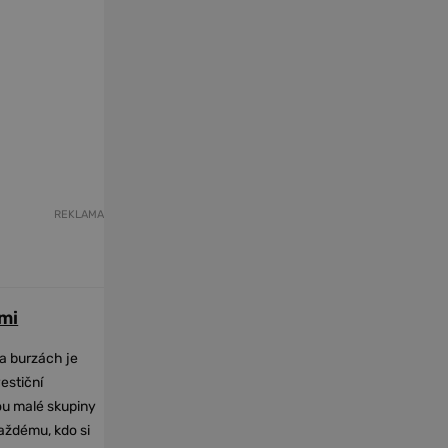
REKLAMA
mi
na burzách je
vestiční
dou malé skupiny
každému, kdo si