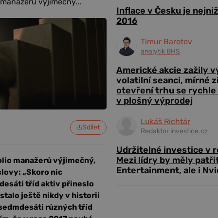
 manažerů výjimečný...
Inflace v Česku je nejni
2016
Timur Barotov
analytik BHS
Americké akcie zažily 
volatilní seanci, mírné 
otevření trhu se rychle
v plošný výprodej
Lukáš Richtár
Sdílet
Redaktor investice.cz
Udržitelné investice v 
Mezi lídry by měly patři
folio manažerů výjimečný,
Entertainment, ale i Nvi
slovy: „Skoro nic
sáti tříd aktiv přineslo
alo ještě nikdy v historii
 sedmdesáti různých tříd