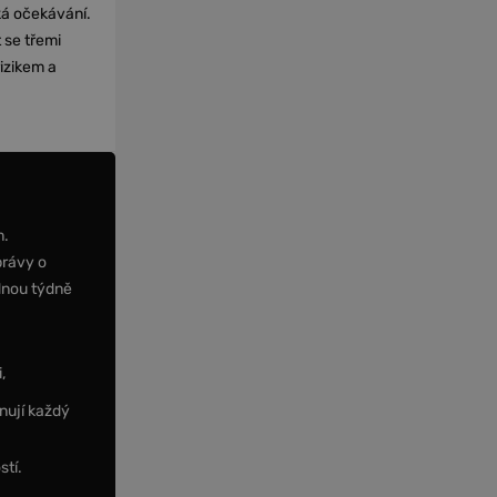
cká očekávání.
 se třemi
izikem a
m.
právy o
dnou týdně
,
nují každý
stí.