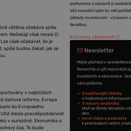
preference a stanovit si realisti
Váš investiční plán by měl počítat
základy investování - výnosem, r
likviditou.
méně většina očekává spíše
em. Nečekají však recesi či
Knihovna vědomostí
 Lze však očekávat, že je
, spíše budou čekat, jak se
Newsletter
ou.
Mějte přehled s newslettere
Nenechte si ujít nejnovější z
investicích a ekonomice. Je
vám pošleme:
portovány v nejbližších
3 nejčtenější články
s hodnotnými informacemi
ké daňové reformy. Evropa
3 názory analytiků
lbami do Evropského
kteří se těmto tématům vě
den,
 v USA klesla pravděpodobnost
nová videa a podcasty
úroků v eurozóně. Ekonomika a
k prohloubení vašich znalo
dechový čas. To bude