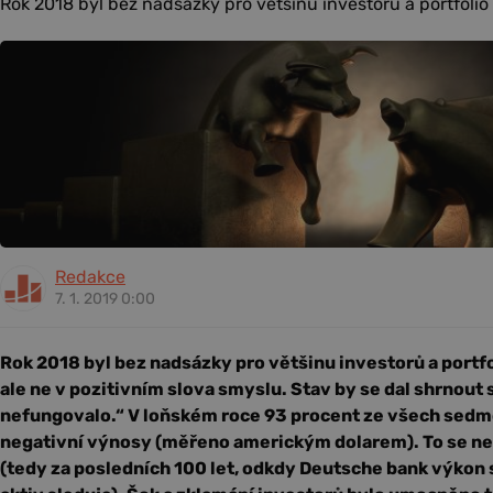
Rok 2018 byl bez nadsázky pro většinu investorů a portfolio
Redakce
7. 1. 2019 0:00
Rok 2018 byl bez nadsázky pro většinu investorů a port
ale ne v pozitivním slova smyslu. Stav by se dal shrnout 
nefungovalo.“ V loňském roce 93 procent ze všech sedmde
negativní výnosy (měřeno americkým dolarem). To se nest
(tedy za posledních 100 let, odkdy Deutsche bank výkon