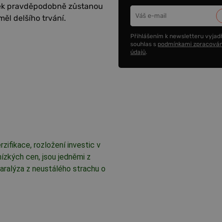
elek pravděpodobně zůstanou
měl delšího trvání.
Přihlášením k newsletteru vyjadř
souhlas s
podmínkami zpracován
údajů
.
zifikace, rozložení investic v
nízkých cen, jsou jedněmi z
aralýza z neustálého strachu o