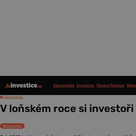
Ekonomika
Investice
Osobní finance
Názo
/
Ekonomika
V loňském roce si investoři 
Ekonomika