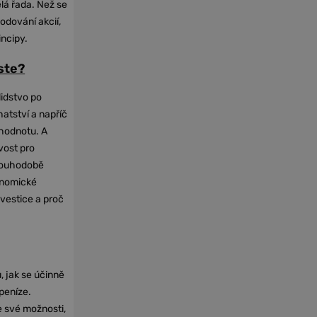
elá řada. Než se
odování akcií,
incipy.
oste?
lidstvo po
hatství a napříč
hodnotu. A
vost pro
dlouhodobě
onomické
nvestice a proč
, jak se účinně
 peníze.
e své možnosti,