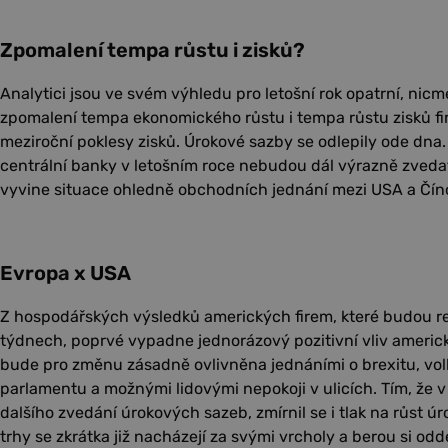
Zpomalení tempa růstu i zisků?
Analytici jsou ve svém výhledu pro letošní rok opatrní, nic
zpomalení tempa ekonomického růstu i tempa růstu zisků fir
meziroční poklesy zisků. Úrokové sazby se odlepily ode dna.
centrální banky v letošním roce nebudou dál výrazně zvedat
vyvine situace ohledně obchodních jednání mezi USA a Čín
Evropa x USA
Z hospodářských výsledků amerických firem, které budou re
týdnech, poprvé vypadne jednorázový pozitivní vliv americ
bude pro změnu zásadně ovlivněna jednáními o brexitu, vo
parlamentu a možnými lidovými nepokoji v ulicích. Tím, že
dalšího zvedání úrokových sazeb, zmírnil se i tlak na růst 
trhy se zkrátka již nacházejí za svými vrcholy a berou si od