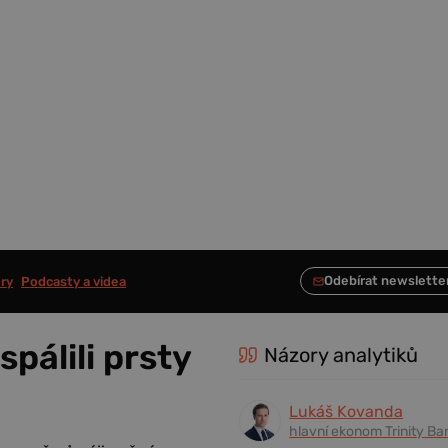
ry
Podcasty a videa
spálili prsty
Názory analytiků
Lukáš Kovanda
hlavní ekonom Trinity Ba