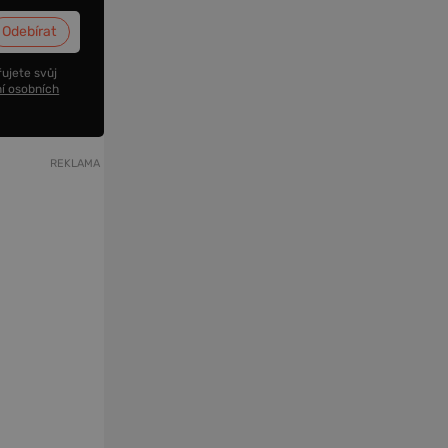
ujete svůj
í osobních
REKLAMA