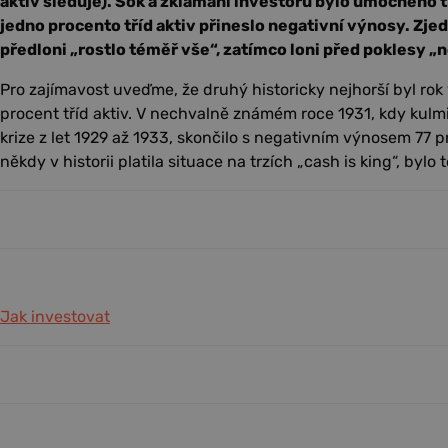
aktiv sleduje). Šok a zklamání investorů bylo umocněno t
jedno procento tříd aktiv přineslo negativní výnosy. Zj
předloni „rostlo téměř vše“, zatímco loni před poklesy „
Pro zajímavost uveďme, že druhý historicky nejhorší byl rok
procent tříd aktiv. V nechvalně známém roce 1931, kdy kul
krize z let 1929 až 1933, skončilo s negativním výnosem 77 p
někdy v historii platila situace na trzích „cash is king“, byl
Jak investovat