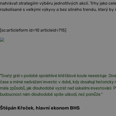
nahrávat strategiím výběru jednotlivých akcií. Trhy jako c
rozkolísané s velkými výkyvy a bez silného trendu, který by 
[sc:articleform id=10 articleid=715]
"
Svatý grál v podobě spolehlivé křišťálové koule neexistuje. Diver
čase a mírné nadvážení investic v době, kdy dosahují historicky 
mála způsobů, jak dlouhodobě vyzrát nad úskalími investování. P
budoucnost nám dlouhodobě spíše uškodí, než pomůže.
"
Štěpán Křeček, hlavní ekonom BHS