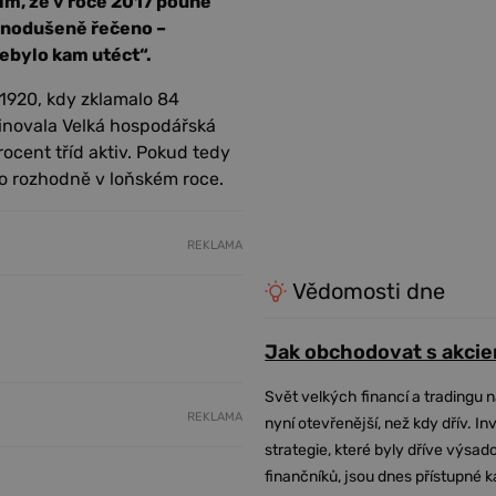
ím, že v roce 2017 pouhé
ednodušeně řečeno –
nebylo kam utéct“.
 1920, kdy zklamalo 84
minovala Velká hospodářská
rocent tříd aktiv. Pokud tedy
o to rozhodně v loňském roce.
REKLAMA
Vědomosti dne
Jak obchodovat s akcie
Svět velkých financí a tradingu 
REKLAMA
nyní otevřenější, než kdy dřív. In
strategie, které byly dříve výsa
finančníků, jsou dnes přístupné 