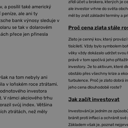
zřídí účet u brokera, kterých je c
, a posílil také americký
ale investor vrhne do světa obch
peníze, ale ani ty
měl by znát základní termíny a pr
utsche bank výnosy sleduje v
olaru se tak v dolarovém
Proč cena zlata stále r
nách přece jen přinesla
Zlato je cenný kov, který provází 
tisíciletí. Vždy bylo symbolem bo
věky vždy dokázalo udržet svou 
právě v tom spočívá jeho přitažli
investory. Je to aktivum, které 
obstálo přes všechny krize a ek
 však na tom nebyly ani
turbulence. Proč je zlato dobrá i
čila v loňském roce ztrátami.
jeho cena dlouhodobě roste?
hodnotového investora
t. V rámci akciového trhu
Jak začít investovat
razil svůj index. Většina
Investování je jedním ze způsobů
ších ztrátách, než měly
bránit proti inflaci a ochránit své
Základem však je, poznat nejprv