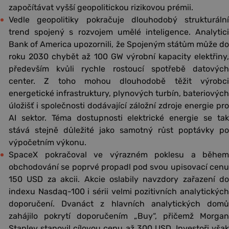
započítávat vyšší geopolitickou rizikovou prémii.
Vedle geopolitiky pokračuje dlouhodobý strukturální
trend spojený s rozvojem umělé inteligence. Analytici
Bank of America upozornili, že Spojeným státům může do
roku 2030 chybět až 100 GW výrobní kapacity elektřiny,
především kvůli rychle rostoucí spotřebě datových
center. Z toho mohou dlouhodobě těžit výrobci
energetické infrastruktury, plynových turbín, bateriových
úložišť i společnosti dodávající záložní zdroje energie pro
AI sektor. Téma dostupnosti elektrické energie se tak
stává stejně důležité jako samotný růst poptávky po
výpočetním výkonu.
SpaceX pokračoval ve výrazném poklesu a během
obchodování se poprvé propadl pod svou upisovací cenu
150 USD za akcii. Akcie oslabily navzdory zařazení do
indexu Nasdaq-100 i sérii velmi pozitivních analytických
doporučení. Dvanáct z hlavních analytických domů
zahájilo pokrytí doporučením „Buy“, přičemž Morgan
Stanley stanovil cílovou cenu až 300 USD. Investoři však