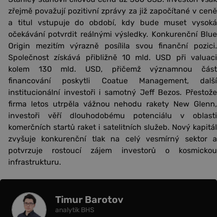
zřejmě považují pozitivní zprávy za již započítané v ceně
a titul vstupuje do období, kdy bude muset vysoká
očekávání potvrdit reálnými výsledky. Konkurenční Blue
Origin mezitím výrazně posílila svou finanční pozici.
Společnost získává přibližně 10 mld. USD při valuaci
kolem 130 mld. USD, přičemž významnou část
financování poskytli Coatue Management, další
institucionální investoři i samotný Jeff Bezos. Přestože
firma letos utrpěla vážnou nehodu rakety New Glenn,
investoři věří dlouhodobému potenciálu v oblasti
komerčních startů raket i satelitních služeb. Nový kapitál
zvyšuje konkurenční tlak na celý vesmírný sektor a
potvrzuje rostoucí zájem investorů o kosmickou
infrastrukturu.
Timur Barotov
analytik BHS