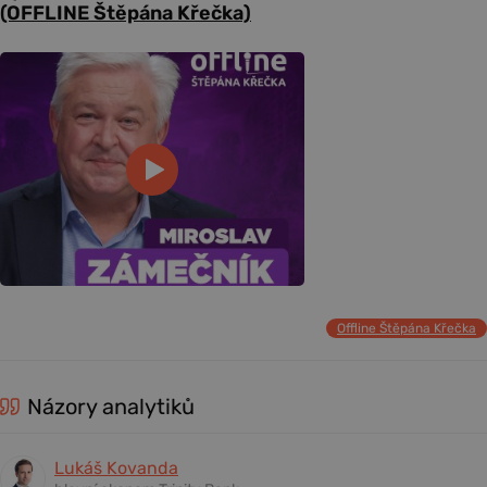
(OFFLINE Štěpána Křečka)
Offline Štěpána Křečka
Názory analytiků
Lukáš Kovanda