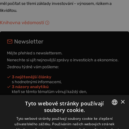
měl počítat se třemi základy investování - výnosem, rizikem a
likviditou.
Knihovna vědomostí
Newsletter
Mějte přehled s newsletterem.
Nenechte si ujít nejnovější zprávy o investicích a ekonomice.
Jednou týdně vám pošleme:
3 nejčtenější články
s hodnotnými informacemi,
3 názory analytiků
kteří se těmto tématům věnují každý den,
nová videa a podcasty
×
k prohloubení vašich znalostí.
Tyto webové stránky používají
soubory cookie.
CZECH
Tyto webové stránky používají soubory cookie ke zlepšení
uživatelského zážitku. Používáním našich webových stránek
CZ