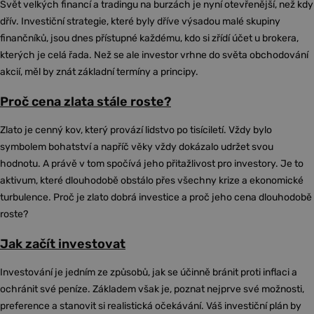
Svět velkých financí a tradingu na burzách je nyní otevřenější, než kdy
dřív. Investiční strategie, které byly dříve výsadou malé skupiny
finančníků, jsou dnes přístupné každému, kdo si zřídí účet u brokera,
kterých je celá řada. Než se ale investor vrhne do světa obchodování
akcií, měl by znát základní termíny a principy.
Proč cena zlata stále roste?
Zlato je cenný kov, který provází lidstvo po tisíciletí. Vždy bylo
symbolem bohatství a napříč věky vždy dokázalo udržet svou
hodnotu. A právě v tom spočívá jeho přitažlivost pro investory. Je to
aktivum, které dlouhodobě obstálo přes všechny krize a ekonomické
turbulence. Proč je zlato dobrá investice a proč jeho cena dlouhodobě
roste?
Jak začít investovat
Investování je jedním ze způsobů, jak se účinně bránit proti inflaci a
ochránit své peníze. Základem však je, poznat nejprve své možnosti,
preference a stanovit si realistická očekávání. Váš investiční plán by