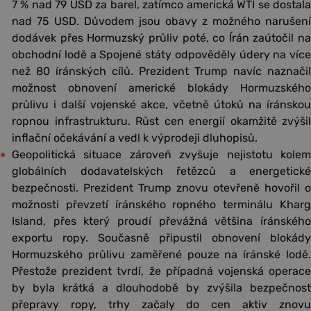
7 % nad 79 USD za barel, zatímco americká WTI se dostala
nad 75 USD. Důvodem jsou obavy z možného narušení
dodávek přes Hormuzský průliv poté, co Írán zaútočil na
obchodní lodě a Spojené státy odpověděly údery na více
než 80 íránských cílů. Prezident Trump navíc naznačil
možnost obnovení americké blokády Hormuzského
průlivu i další vojenské akce, včetně útoků na íránskou
ropnou infrastrukturu. Růst cen energií okamžitě zvýšil
inflační očekávání a vedl k výprodeji dluhopisů.
Geopolitická situace zároveň zvyšuje nejistotu kolem
globálních dodavatelských řetězců a energetické
bezpečnosti. Prezident Trump znovu otevřeně hovořil o
možnosti převzetí íránského ropného terminálu Kharg
Island, přes který proudí převážná většina íránského
exportu ropy. Současně připustil obnovení blokády
Hormuzského průlivu zaměřené pouze na íránské lodě.
Přestože prezident tvrdí, že případná vojenská operace
by byla krátká a dlouhodobě by zvýšila bezpečnost
přepravy ropy, trhy začaly do cen aktiv znovu