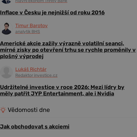
hlavní ekonom Trinity Bank
Inflace v Česku je nejnižší od roku 2016
Timur Barotov
analytik BHS
Americké akcie zažily výrazně volatilní seanci,
mírné zisky po otevření trhu se rychle proměnily v
plošný výprodej
Lukáš Richtár
Redaktor investice.cz
Udržitelné investice v roce 2026: Mezi lídry by
měly patřit JYP Entertainment, ale i Nvidia
Vědomosti dne
Jak obchodovat s akciemi