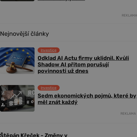
REKLAMA
Nejnovější články
Investice
Odklad AI Actu firmy uklidnil. Kvůli
Shadow AI přitom porušují
povinnosti už dnes
Investice
Sedm ekonomických pojmů, které by
měl znát každý
REKLAMA
Štěpán Křeček - Změny v