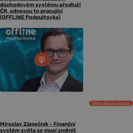
důchodovém systému předluží
ČR, odnesou to pracující
(OFFLINE Podpultovka)
Offline Štěpána Křečka
Miroslav Zámečník - Finanční
systém světa se musí změnit