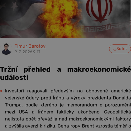
Timur Barotov
Sdílet
9. 7. 2026 9:17
Tržní přehled a makroekonomické
události
Investoři reagovali především na obnovené americké
vojenské údery proti Íránu a výroky prezidenta Donalda
Trumpa, podle kterého je memorandum o porozumění
mezi USA a Íránem fakticky ukončeno. Geopolitická
nejistota opět převážila nad makroekonomickými faktory
a zvýšila averzi k riziku. Cena ropy Brent vzrostla téměř o