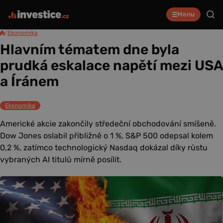
Menu
/
Ekonomika
Hlavním tématem dne byla
prudká eskalace napětí mezi USA
a Íránem
Ekonomika
Americké akcie zakončily středeční obchodování smíšeně.
Dow Jones oslabil přibližně o 1 %, S&P 500 odepsal kolem
0,2 %, zatímco technologický Nasdaq dokázal díky růstu
vybraných AI titulů mírně posílit.