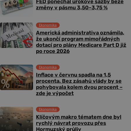
FED ponechal úrokové sazby beze
změny v pásmu 3,50–3,75 %
Ekonomika
Americká administrativa oznámila,
že ukončí program mimořádných
dotací pro plány Medicare Part D již
po roce 2026
Ekonomika
Inflace v červnu spadla na 1,5
procenta. Bez zásahů vlády by se
pohybovala kolem dvou procent –
zde je výpočet
Ekonomika
Klíčovým makro tématem dne byl
rychlý návrat provozu přes
Hormuzský průliv