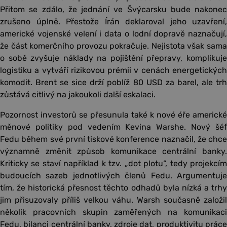
Přitom se zdálo, že jednání ve Švýcarsku bude nakonec
zrušeno úplně. Přestože Írán deklaroval jeho uzavření,
americké vojenské velení i data o lodní dopravě naznačují,
že část komerčního provozu pokračuje. Nejistota však sama
o sobě zvyšuje náklady na pojištění přepravy, komplikuje
logistiku a vytváří rizikovou prémii v cenách energetických
komodit. Brent se sice drží poblíž 80 USD za barel, ale trh
zůstává citlivý na jakoukoli další eskalaci.
Pozornost investorů se přesunula také k nové éře americké
měnové politiky pod vedením Kevina Warshe. Nový šéf
Fedu během své první tiskové konference naznačil, že chce
významně změnit způsob komunikace centrální banky.
Kriticky se staví například k tzv. „dot plotu“, tedy projekcím
budoucích sazeb jednotlivých členů Fedu. Argumentuje
tím, že historická přesnost těchto odhadů byla nízká a trhy
jim přisuzovaly příliš velkou váhu. Warsh současně založil
několik pracovních skupin zaměřených na komunikaci
Fedu, bilanci centrální banky, zdroje dat, produktivitu práce