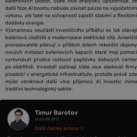
bateriových úložišť. Stále více analytiků upozorňuje, že
další fáze AI boomu nebude záviset pouze na výpočetním
výkonu, ale také na schopnosti zajistit stabilní a flexibilní
dodávky energie.
Významnou součástí investičního příběhu se tak stávají
bateriová úložiště a modernizace elektrické sítě. Američtí
provozovatelé plánují v příštích letech rekordní objemy
nových instalací bateriových kapacit, které mají pomoci
vyrovnávat prudce rostoucí poptávku datových center
po elektřině. Investoři začínají stále více sledovat firmy
působící v energetické infrastruktuře, protože právě zde
může vzniknout další vlna příjemců AI investic mimo
tradiční technologický sektor.
Timur Barotov
analytik BHS
Další články autora