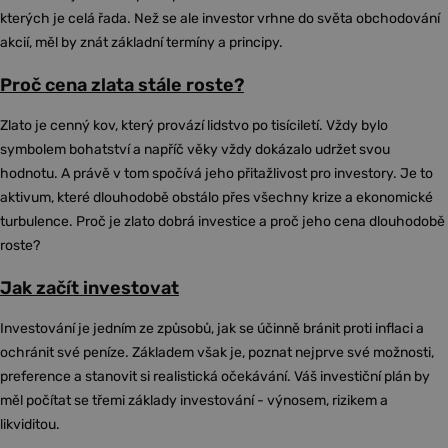
kterých je celá řada. Než se ale investor vrhne do světa obchodování
akcií, měl by znát základní termíny a principy.
Proč cena zlata stále roste?
Zlato je cenný kov, který provází lidstvo po tisíciletí. Vždy bylo
symbolem bohatství a napříč věky vždy dokázalo udržet svou
hodnotu. A právě v tom spočívá jeho přitažlivost pro investory. Je to
aktivum, které dlouhodobě obstálo přes všechny krize a ekonomické
turbulence. Proč je zlato dobrá investice a proč jeho cena dlouhodobě
roste?
Jak začít investovat
Investování je jedním ze způsobů, jak se účinně bránit proti inflaci a
ochránit své peníze. Základem však je, poznat nejprve své možnosti,
preference a stanovit si realistická očekávání. Váš investiční plán by
měl počítat se třemi základy investování - výnosem, rizikem a
likviditou.