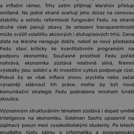
a inflační rámec. Trhy zatím přijímají Warshův přístup
smíšeně. Na jedné straně oceňují jeho důraz na cenovou
stabilitu a ochotu reformovat fungování Fedu, na straně
druhé však panují obavy, že omezení transparentnosti
může zvýšit volatilitu akciových i dluhopisových trhů. Cena
zlata na Warshe neraguje dobře, neboť se nový předseda
Fedu staví kriticky ke kvantitativním programům na
podporu ekonomiky. Současné prostředí Fedu pořád
nahrává, ekonomika zůstává relativně silná, firemní
výsledky jsou solidní a AI investiční cyklus podporuje růst.
Pokud by se však inflace znovu zrychlila nebo začal
výrazněji slábnout trh práce, mohla by být nová
komunikační strategie Fedu podrobena mnohem tvrdší
zkoušce.
Významným strukturálním tématem zůstává i dopad umělé
inteligence na ekonomiku. Goldman Sachs upozornil na
zajímavý posun mezi vysokoškolskými studenty. Po letech
prudkého růstu zájmu o informatiku a programování