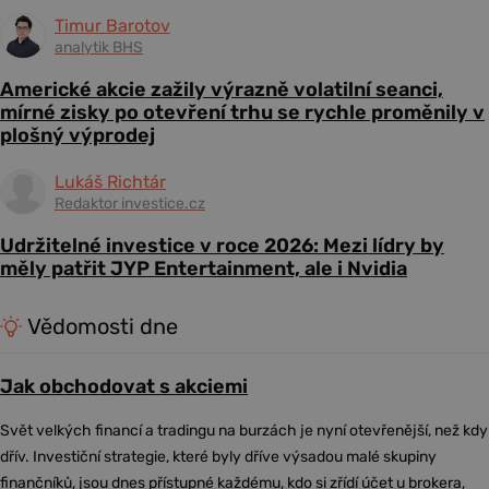
Timur Barotov
analytik BHS
Americké akcie zažily výrazně volatilní seanci,
mírné zisky po otevření trhu se rychle proměnily v
plošný výprodej
Lukáš Richtár
Redaktor investice.cz
Udržitelné investice v roce 2026: Mezi lídry by
měly patřit JYP Entertainment, ale i Nvidia
Vědomosti dne
Jak obchodovat s akciemi
Svět velkých financí a tradingu na burzách je nyní otevřenější, než kdy
dřív. Investiční strategie, které byly dříve výsadou malé skupiny
finančníků, jsou dnes přístupné každému, kdo si zřídí účet u brokera,