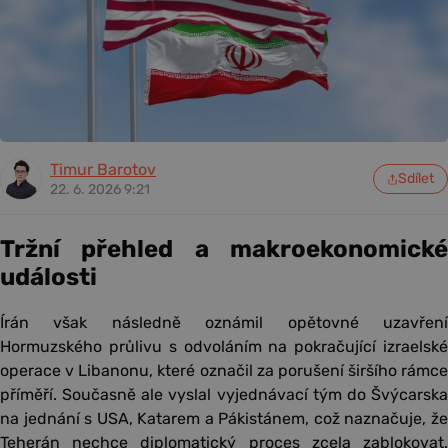
Timur Barotov
Sdílet
22. 6. 2026 9:21
Tržní přehled a makroekonomické
události
Írán však následně oznámil opětovné uzavření
Hormuzského průlivu s odvoláním na pokračující izraelské
operace v Libanonu, které označil za porušení širšího rámce
příměří. Současně ale vyslal vyjednávací tým do Švýcarska
na jednání s USA, Katarem a Pákistánem, což naznačuje, že
Teherán nechce diplomatický proces zcela zablokovat.