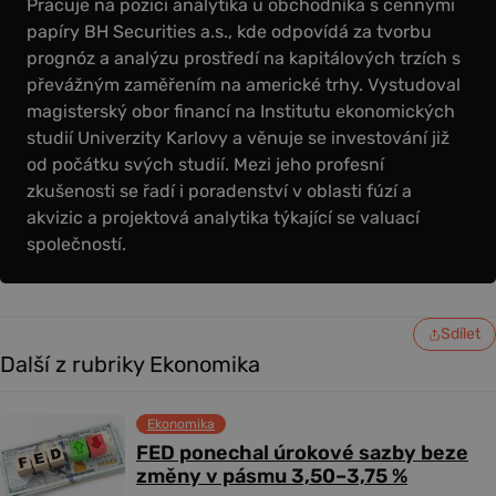
Pracuje na pozici analytika u obchodníka s cennými
papíry BH Securities a.s., kde odpovídá za tvorbu
prognóz a analýzu prostředí na kapitálových trzích s
převážným zaměřením na americké trhy. Vystudoval
magisterský obor financí na Institutu ekonomických
studií Univerzity Karlovy a věnuje se investování již
od počátku svých studií. Mezi jeho profesní
zkušenosti se řadí i poradenství v oblasti fúzí a
akvizic a projektová analytika týkající se valuací
společností.
Sdílet
Další z rubriky Ekonomika
Ekonomika
FED ponechal úrokové sazby beze
změny v pásmu 3,50–3,75 %