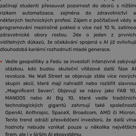
začínají studenti přesouvat pozornost do oborů s nižším
rizikem automatizace, zejména do zdravotnictví a
některých technických profesí. Zájem o počítačové vědy a
programování meziročně poklesl o více než 10 %, zatímco
zdravotnické obory rostou. Jde o jeden z prvních
viditelných důkazů, že očekávání spojená s AI již ovlivňují
dlouhodobá kariérní rozhodnutí mladé generace.
Vedle geopolitiky a Fedu se investoři intenzivně zabývají
otázkou, kdo budou skuteční vítězové další fáze AI
revoluce. Na Wall Street se objevuje stále více nových
skupin akcií, které mají nahradit nebo rozšířit slavnou
„Magnificent Seven“. Objevují se názvy jako FAB 10,
MANGOS nebo AI Big 10, které vedle tradičních
technologických gigantů zahrnují také společnosti
OpenAI, Anthropic, SpaceX, Broadcom, AMD či Micron.
Tento trend odráží přesvědčení investorů, že další vlna
hodnoty nebude vznikat pouze u několika největších
firem, ale i v širším AI ekosystému.