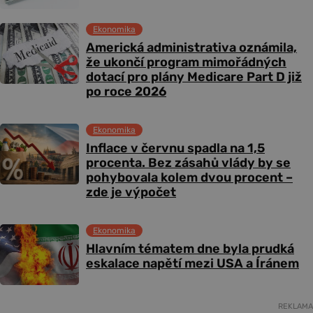
Ekonomika
Americká administrativa oznámila,
že ukončí program mimořádných
dotací pro plány Medicare Part D již
po roce 2026
Ekonomika
Inflace v červnu spadla na 1,5
procenta. Bez zásahů vlády by se
pohybovala kolem dvou procent –
zde je výpočet
Ekonomika
Hlavním tématem dne byla prudká
eskalace napětí mezi USA a Íránem
REKLAMA