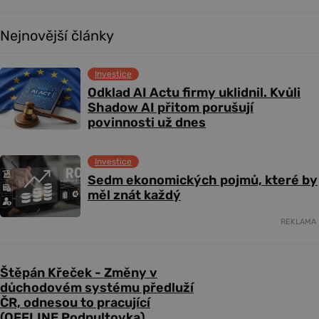
Nejnovější články
Investice
Odklad AI Actu firmy uklidnil. Kvůli
Shadow AI přitom porušují
povinnosti už dnes
Investice
Sedm ekonomických pojmů, které by
měl znát každý
REKLAMA
Štěpán Křeček - Změny v
důchodovém systému předluží
ČR, odnesou to pracující
(OFFLINE Podpultovka)