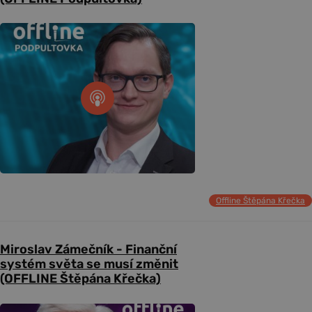
Offline Štěpána Křečka
Miroslav Zámečník - Finanční
systém světa se musí změnit
(OFFLINE Štěpána Křečka)