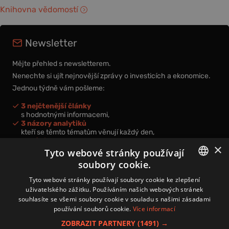
Knihovna vědomostí
Newsletter
Mějte přehled s newsletterem.
Nenechte si ujít nejnovější zprávy o investicích a ekonomice.
Jednou týdně vám pošleme:
3 nejčtenější články
s hodnotnými informacemi,
3 názory analytiků
kteří se těmto tématům věnují každý den,
nová videa a podcasty
×
k prohloubení vašich znalostí.
Tyto webové stránky používají
soubory cookie.
CZECH
Tyto webové stránky používají soubory cookie ke zlepšení
uživatelského zážitku. Používáním našich webových stránek
CZ
souhlasíte se všemi soubory cookie v souladu s našimi zásadami
Přihlášením k newsletteru vyjadřujete svůj souhlas s
podmínkami
používání souborů cookie.
Více informací
zpracování osobních údajů
.
ZOBRAZIT PARTNERY
(1491) →