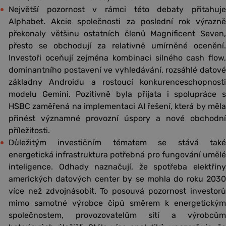
Největší pozornost v rámci této debaty přitahuje
Alphabet. Akcie společnosti za poslední rok výrazně
překonaly většinu ostatních členů Magnificent Seven,
přesto se obchodují za relativně umírněné ocenění.
Investoři oceňují zejména kombinaci silného cash flow,
dominantního postavení ve vyhledávání, rozsáhlé datové
základny Androidu a rostoucí konkurenceschopnosti
modelu Gemini. Pozitivně byla přijata i spolupráce s
HSBC zaměřená na implementaci AI řešení, která by měla
přinést významné provozní úspory a nové obchodní
příležitosti.
Důležitým investičním tématem se stává také
energetická infrastruktura potřebná pro fungování umělé
inteligence. Odhady naznačují, že spotřeba elektřiny
amerických datových center by se mohla do roku 2030
více než zdvojnásobit. To posouvá pozornost investorů
mimo samotné výrobce čipů směrem k energetickým
společnostem, provozovatelům sítí a výrobcům