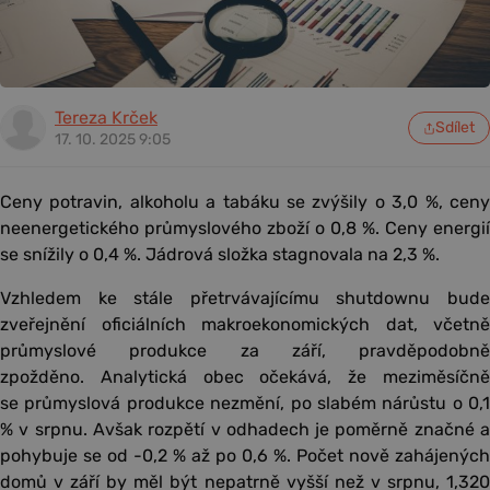
Tereza Krček
Sdílet
17. 10. 2025 9:05
Ceny potravin, alkoholu a tabáku se zvýšily o 3,0 %, ceny
neenergetického průmyslového zboží o 0,8 %. Ceny energií
se snížily o 0,4 %. Jádrová složka stagnovala na 2,3 %.
Vzhledem ke stále přetrvávajícímu shutdownu bude
zveřejnění oficiálních makroekonomických dat, včetně
průmyslové produkce za září, pravděpodobně
zpožděno. Analytická obec očekává, že meziměsíčně
se průmyslová produkce nezmění, po slabém nárůstu o 0,1
% v srpnu. Avšak rozpětí v odhadech je poměrně značné a
pohybuje se od -0,2 % až po 0,6 %. Počet nově zahájených
domů v září by měl být nepatrně vyšší než v srpnu, 1,320