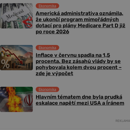
Ekonomika
Americká administrativa oznámila,
že ukončí program mimořádných
dotací pro plány Medicare Part D již
po roce 2026
Ekonomika
Inflace v červnu spadla na 1,5
procenta. Bez zásahů vlády by se
pohybovala kolem dvou procent –
zde je výpočet
Ekonomika
Hlavním tématem dne byla prudká
eskalace napětí mezi USA a Íránem
REKLAMA