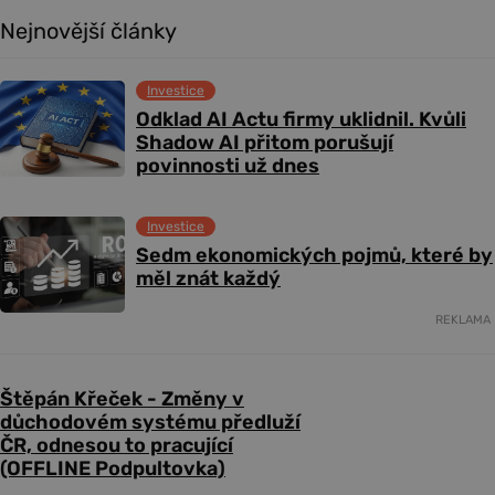
Nejnovější články
Investice
Odklad AI Actu firmy uklidnil. Kvůli
Shadow AI přitom porušují
povinnosti už dnes
Investice
Sedm ekonomických pojmů, které by
měl znát každý
REKLAMA
Štěpán Křeček - Změny v
důchodovém systému předluží
ČR, odnesou to pracující
(OFFLINE Podpultovka)