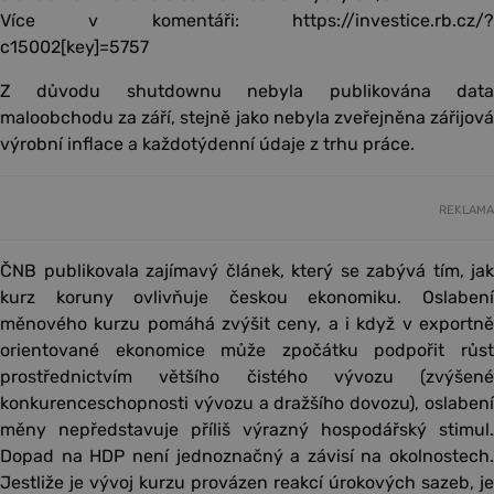
Více v komentáři: https://investice.rb.cz/?
c15002[key]=5757
Z důvodu shutdownu nebyla publikována data
maloobchodu za září, stejně jako nebyla zveřejněna zářijová
výrobní inflace a každotýdenní údaje z trhu práce.
REKLAMA
ČNB publikovala zajímavý článek, který se zabývá tím, jak
kurz koruny ovlivňuje českou ekonomiku. Oslabení
měnového kurzu pomáhá zvýšit ceny, a i když v exportně
orientované ekonomice může zpočátku podpořit růst
prostřednictvím většího čistého vývozu (zvýšené
konkurenceschopnosti vývozu a dražšího dovozu), oslabení
měny nepředstavuje příliš výrazný hospodářský stimul.
Dopad na HDP není jednoznačný a závisí na okolnostech.
Jestliže je vývoj kurzu provázen reakcí úrokových sazeb, je