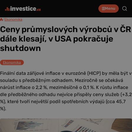
Menu
/
Ekonomika
Ceny průmyslových výrobců v ČR
dále klesají, v USA pokračuje
shutdown
Ekonomika
Finální data zářijové inflace v eurozóně (HICP) by měla být v
souladu s předběžným odhadem. Meziročně se očekává
nárůst inflace o 2,2 %, meziměsíčně o 0,1 %. K růstu inflace
dle předběžného odhadu nejvíce přispěly ceny služeb (+3,2
%), které tvoří největší podíl spotřebních výdajů (cca 45,7
%).