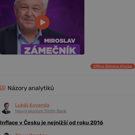
Offline Štěpána Křečka
Názory analytiků
Lukáš Kovanda
hlavní ekonom Trinity Bank
Inflace v Česku je nejnižší od roku 2016