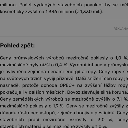
milionu. Počet vydaných stavebních povolení by se měl
kosmeticky zvýšit na 1,336 milionu (z 1,330 mil.).
REKLAMA
Pohled zpět:
Ceny průmyslových výrobců meziročně poklesly o 1,0 %,
meziměsíčně byly nižší o 0,4 %. Výrobní inflace v průmyslu
je ovlivněna zejména cenami energií a ropy. Ceny ropy se
na světových trzích vyvíjí příznivě. Další snížení cen ropy je
nasnadě, protože dohoda OPEC+ na zvýšení těžby ropy
pokračuje i v dalších měsících. Dovoz zlevňuje silná koruna.
Ceny zemědělských výrobců se meziročně zvýšily o 7,1 %,
meziměsíčně poklesly o 1,9 %. Ceny se meziročně zvýšily z
důvodu růstu cen vstupů, zejména hnojiv a pesticidů. Ceny
stavebních prací meziročně vzrostly o 3,0 %, ceny
stavebních materiálů se meziročně zvýšily o 1,0 %.