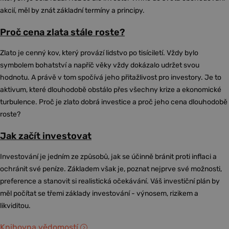
akcií, měl by znát základní termíny a principy.
Proč cena zlata stále roste?
Zlato je cenný kov, který provází lidstvo po tisíciletí. Vždy bylo
symbolem bohatství a napříč věky vždy dokázalo udržet svou
hodnotu. A právě v tom spočívá jeho přitažlivost pro investory. Je to
aktivum, které dlouhodobě obstálo přes všechny krize a ekonomické
turbulence. Proč je zlato dobrá investice a proč jeho cena dlouhodobě
roste?
Jak začít investovat
Investování je jedním ze způsobů, jak se účinně bránit proti inflaci a
ochránit své peníze. Základem však je, poznat nejprve své možnosti,
preference a stanovit si realistická očekávání. Váš investiční plán by
měl počítat se třemi základy investování - výnosem, rizikem a
likviditou.
Knihovna vědomostí