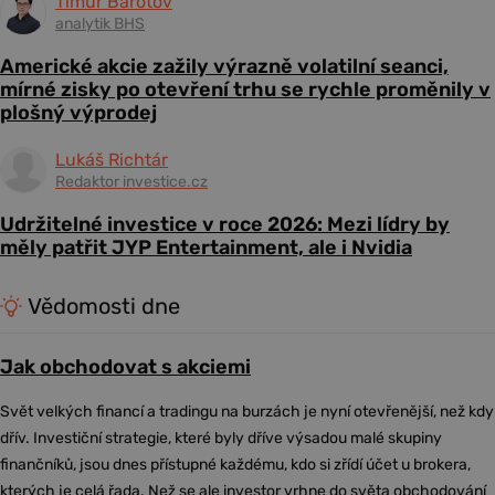
Timur Barotov
analytik BHS
Americké akcie zažily výrazně volatilní seanci,
mírné zisky po otevření trhu se rychle proměnily v
plošný výprodej
Lukáš Richtár
Redaktor investice.cz
Udržitelné investice v roce 2026: Mezi lídry by
měly patřit JYP Entertainment, ale i Nvidia
Vědomosti dne
Jak obchodovat s akciemi
Svět velkých financí a tradingu na burzách je nyní otevřenější, než kdy
dřív. Investiční strategie, které byly dříve výsadou malé skupiny
finančníků, jsou dnes přístupné každému, kdo si zřídí účet u brokera,
kterých je celá řada. Než se ale investor vrhne do světa obchodování