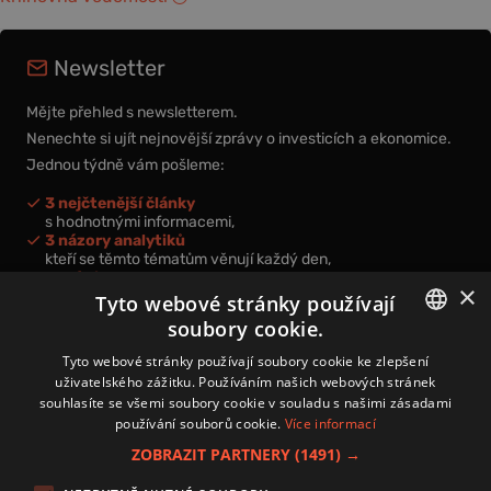
Newsletter
Mějte přehled s newsletterem.
Nenechte si ujít nejnovější zprávy o investicích a ekonomice.
Jednou týdně vám pošleme:
3 nejčtenější články
s hodnotnými informacemi,
3 názory analytiků
kteří se těmto tématům věnují každý den,
nová videa a podcasty
×
k prohloubení vašich znalostí.
Tyto webové stránky používají
soubory cookie.
CZECH
Tyto webové stránky používají soubory cookie ke zlepšení
uživatelského zážitku. Používáním našich webových stránek
CZ
souhlasíte se všemi soubory cookie v souladu s našimi zásadami
Přihlášením k newsletteru vyjadřujete svůj souhlas s
podmínkami
používání souborů cookie.
Více informací
zpracování osobních údajů
.
ZOBRAZIT PARTNERY
(1491) →
Kontakt