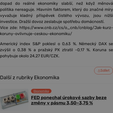
dopad do reálné ekonomiky slabší, než když měnová
politika nereaguje. Hlavním faktorem, který do značné míry
vyvažuje kladný příspěvek čistého vývozu, jsou nižší
investice. Dražší dovoz zeslabuje spotřebu domácností.
Více zde: https://www.cnb.cz/cs/o_cnb/cnblog/Jak-kurz-
koruny-ovlivnuje-ceskou-ekonomiku/
Americký index S&P poklesl o 0,63 %. Německý DAX se
zvýšil o 0,38 % a pražský PX ztratil -0,17 %. Koruna se
pohybuje okolo 24,27 EUR/CZK.
Sdílet
Další z rubriky Ekonomika
Ekonomika
FED ponechal úrokové sazby beze
změny v pásmu 3,50–3,75 %