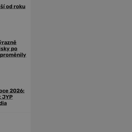
žší od roku
výrazně
zisky po
 proměnily
roce 2026:
t JYP
dia