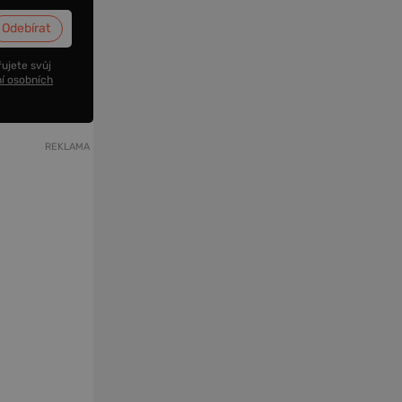
ujete svůj
í osobních
REKLAMA