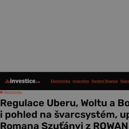
Ekonomika
Investice
Osobní finance
Názo
/
Ekonomika
Regulace Uberu, Woltu a Bo
i pohled na švarcsystém, 
Romana Szuťányi z ROWAN