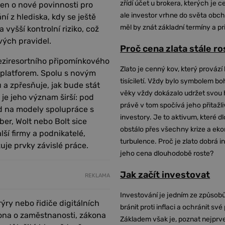
zřídí účet u brokera, kterých je c
en o nové povinnosti pro
ale investor vrhne do světa obch
ní z hlediska, kdy se ještě
měl by znát základní termíny a pr
vyšší kontrolní riziko, což
vých pravidel.
Proč cena zlata stále r
eziresortního připomínkového
Zlato je cenný kov, který provází 
h platforem. Spolu s novým
tisíciletí. Vždy bylo symbolem bo
 a zpřesňuje, jak bude stát
věky vždy dokázalo udržet svou 
 je jeho význam širší: pod
právě v tom spočívá jeho přitažli
ed na modely spolupráce s
investory. Je to aktivum, které 
ber, Wolt nebo Bolt sice
obstálo přes všechny krize a ek
lší firmy a podnikatelé,
turbulence. Proč je zlato dobrá i
uje prvky závislé práce.
jeho cena dlouhodobě roste?
Jak začít investovat
REKLAMA
Investování je jedním ze způsobů
ýry nebo řidiče digitálních
bránit proti inflaci a ochránit své
ona o zaměstnanosti, zákona
Základem však je, poznat nejprv