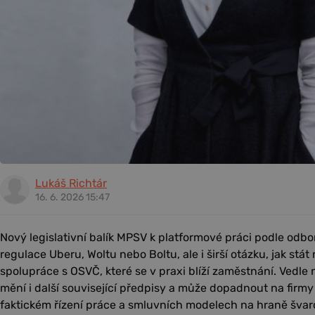
Lukáš Richtár
16. 6. 2026 15:47
Nový legislativní balík MPSV k platformové práci podle odbo
regulace Uberu, Woltu nebo Boltu, ale i širší otázku, jak st
spolupráce s OSVČ, které se v praxi blíží zaměstnání. Vedle
mění i další související předpisy a může dopadnout na firmy 
faktickém řízení práce a smluvních modelech na hraně šv