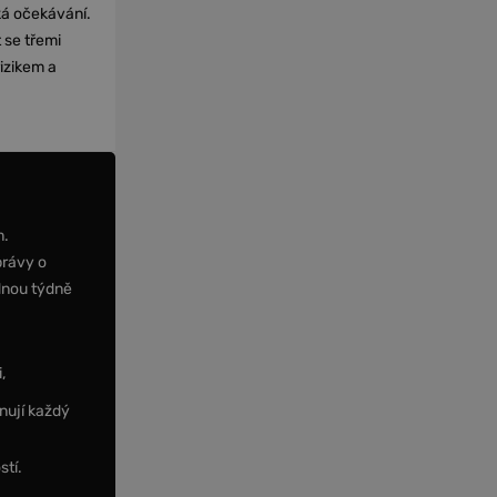
cká očekávání.
 se třemi
izikem a
m.
právy o
dnou týdně
,
nují každý
stí.