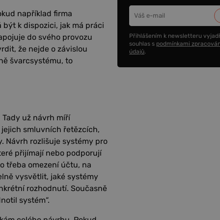
okud například firma
být k dispozici, jak má práci
Přihlášením k newsletteru vyjadř
zapojuje do svého provozu
souhlas s
podmínkami zpracován
dit, že nejde o závislou
údajů
.
aně švarcsystému, to
 Tady už návrh míří
 jejich smluvních řetězcích,
. Návrh rozlišuje systémy pro
eré přijímají nebo podporují
o třeba omezení účtu, na
ně vysvětlit, jaké systémy
konkrétní rozhodnutí. Současně
notil systém“.
inkám celého návrhu. Pokud