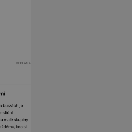
REKLAMA
mi
na burzách je
vestiční
dou malé skupiny
každému, kdo si