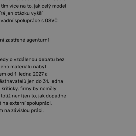
tím více na to, jak celý model
rá jen otázku vyšší
savadní spolupráce s OSVČ
ní zastřené agenturní
 tedy o vzdálenou debatu bez
ného materiálu nabýt
rem od 1. ledna 2027 a
městnavatelů jen do 31. ledna
kriticky, firmy by neměly
totiž není jen to, jak dopadne
 na externí spolupráci,
 na závislou práci,