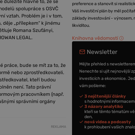
e důležité hlavně to, že se
preference a stanovit si realisti
 modelů spolupráce s OSVČ
Váš investiční plán by měl počítat
ní vztah. Problém je i v tom,
základy investování - výnosem, r
, děje „přílepkem“ k jinému
likviditou.
ětluje Romana Szuťányi,
e ROWAN LEGAL.
Knihovna vědomostí
Newsletter
Mějte přehled s newslettere
é práce, bude se mít za to, že
Nenechte si ujít nejnovější z
ormě nebo zprostředkovateli.
investicích a ekonomice. Je
tředkovatel, kteří budou
vám pošleme:
plněn není. Tato právní
tformovým pracovníkem (např.
3 nejčtenější články
slušnými správními orgány
s hodnotnými informacemi
3 názory analytiků
kteří se těmto tématům vě
den,
nová videa a podcasty
k prohloubení vašich znalo
REKLAMA