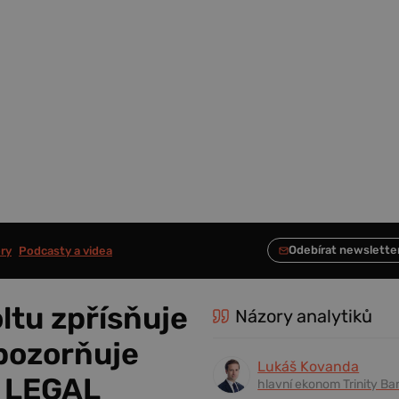
ry
Podcasty a videa
ltu zpřísňuje
Názory analytiků
upozorňuje
Lukáš Kovanda
 LEGAL
hlavní ekonom Trinity Ba