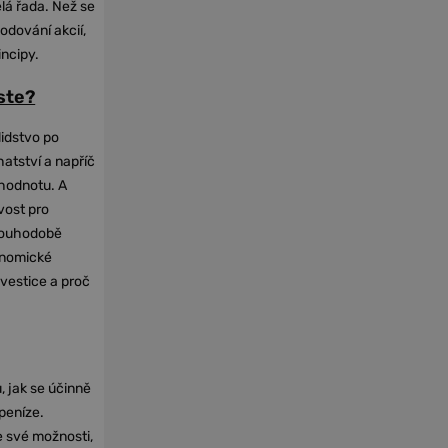
elá řada. Než se
odování akcií,
incipy.
oste?
lidstvo po
hatství a napříč
hodnotu. A
vost pro
dlouhodobě
onomické
nvestice a proč
, jak se účinně
 peníze.
e své možnosti,