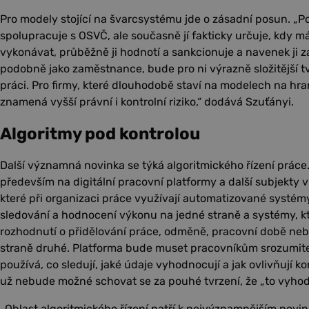
Pro modely stojící na švarcsystému jde o zásadní posun. „P
spolupracuje s OSVČ, ale současně jí fakticky určuje, kdy má 
vykonávat, průběžně ji hodnotí a sankcionuje a navenek ji 
podobně jako zaměstnance, bude pro ni výrazně složitější tvr
práci. Pro firmy, které dlouhodobě staví na modelech na hr
znamená vyšší právní i kontrolní riziko,“ dodává Szuťányi.
Algoritmy pod kontrolou
Další významná novinka se týká algoritmického řízení práce.
především na digitální pracovní platformy a další subjekty v
které při organizaci práce využívají automatizované systémy
sledování a hodnocení výkonu na jedné straně a systémy, kt
rozhodnutí o přidělování práce, odměně, pracovní době neb
straně druhé. Platforma bude muset pracovníkům srozumitel
používá, co sledují, jaké údaje vyhodnocují a jak ovlivňují 
už nebude možné schovat se za pouhé tvrzení, že „to vyhod
„Oblast algoritmického řízení patří k nejvýznamnějším nov