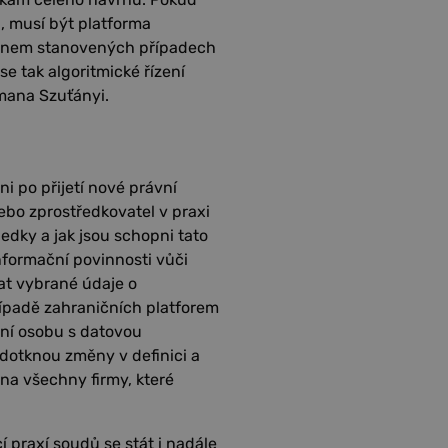
 musí být platforma
ákonem stanovených případech
se tak algoritmické řízení
mana Szuťányi.
 po přijetí nové právní
ebo zprostředkovatel v praxi
ledky a jak jsou schopni tato
informační povinnosti vůči
at vybrané údaje o
řípadě zahraničních platforem
tní osobu s datovou
 dotknou změny v definici a
na všechny firmy, které
í praxí soudů se stát i nadále