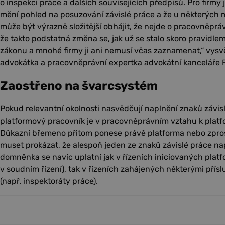
o inspekci práce a dalších souvisejících předpisů. Pro firmy j
mění pohled na posuzování závislé práce a že u některých
může být výrazně složitější obhájit, že nejde o pracovněpráv
že takto podstatná změna se, jak už se stalo skoro pravidlem
zákonu a mnohé firmy ji ani nemusí včas zaznamenat,“ vysv
advokátka a pracovněprávní expertka advokátní kancelář
Zaostřeno na švarcsystém
Pokud relevantní okolnosti nasvědčují naplnění znaků závisl
platformový pracovník je v pracovněprávním vztahu k platf
Důkazní břemeno přitom ponese právě platforma nebo zpros
muset prokázat, že alespoň jeden ze znaků závislé práce na
domněnka se navíc uplatní jak v řízeních iniciovaných pla
v soudním řízení), tak v řízeních zahájených některými pří
(např. inspektoráty práce).