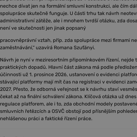
nechce dívat jen na formální smluvní konstrukci, ale čím dál 
spolupráce skutečně funguje. U části trhu tak návrh neoteví
administrativní zátěže, ale i mnohem tvrdší otázku, zda do
není ve skutečnosti jen jinak popsaný
pracovněprávní vztah, příp. zda spolupráce mezi firmami ne
zaměstnávání,“ uzavírá Romana Szuťányi.
Návrh je nyní v meziresortním připomínkovém řízení, nejde
praktických dopadů. Hlavní část zákona má podle předlože
účinnosti už 1. prosince 2026, ustanovení o evidenci platfo
stávající platformy mají mít čas na registraci v evidenci za
2027. Přesto, že odborná veřejnost se k návrhu staví vesměs 
čekat až na finální schválení zákona. Klíčová otázka už dnes 
regulace platforem, ale i to, zda obchodní modely postavené
smluvních řetězcích a OSVČ obstojí pod přísnějším pohledem
nehlášenou práci a faktické řízení práce.