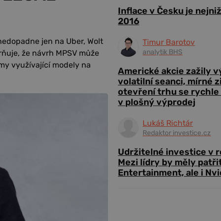
Inflace v Česku je nejni
2016
nedopadne jen na Uber, Wolt
Timur Barotov
analytik BHS
rňuje, že návrh MPSV může
rmy využívající modely na
Americké akcie zažily 
volatilní seanci, mírné 
otevření trhu se rychle
v plošný výprodej
Lukáš Richtár
Redaktor investice.cz
Udržitelné investice v 
Mezi lídry by měly patři
Entertainment, ale i Nvi