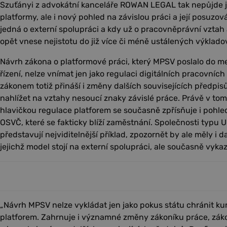
Szuťányi z advokátní kanceláře ROWAN LEGAL tak nepůjde j
platformy, ale i nový pohled na závislou práci a její posuzová
jedná o externí spolupráci a kdy už o pracovněprávní vztah a 
opět vnese nejistotu do již více či méně ustálených výklado
Návrh zákona o platformové práci, který MPSV poslalo do m
řízení, nelze vnímat jen jako regulaci digitálních pracovníc
zákonem totiž přináší i změny dalších souvisejících předpisů
nahlížet na vztahy nesoucí znaky závislé práce. Právě v tom
hlavičkou regulace platforem se současně zpřísňuje i pohl
OSVČ, které se fakticky blíží zaměstnání. Společnosti typu U
představují nejviditelnější příklad, zpozornět by ale měly i da
jejichž model stojí na externí spolupráci, ale současně vykaz
„Návrh MPSV nelze vykládat jen jako pokus státu chránit kur
platforem. Zahrnuje i významné změny zákoníku práce, zák