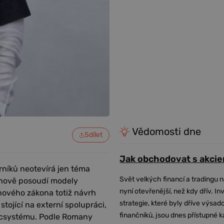
Vědomosti dne
Sdílet
Jak obchodovat s akcie
rníků neotevírá jen téma
Svět velkých financí a tradingu 
át nově posoudí modely
nyní otevřenější, než kdy dřív. In
 nového zákona totiž návrh
strategie, které byly dříve výsa
stojící na externí spolupráci,
finančníků, jsou dnes přístupné 
arcsystému. Podle Romany