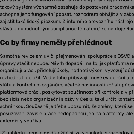
takový systém významně zasahuje do postavení pracovníka,
schopna jeho fungování popsat, rozhodnutí obhájit a v z
zajistit také lidský přezkum. Z interního provozního nástroje 
stává plnohodnotným compliance tématem,“ komentuje Ro
Co by firmy neměly přehlédnout
Samotná revize smluv či přejmenování spolupráce s OSVČ ani
úpravy stačit nebude. Návrh dopadá i na to, jak platforma n
organizují práci, přidělují úkoly, hodnotí výkon, vyvozují důs
rozhodnutí doložit. Vedle toho přibývají i nové evidenční a 
státu a kontrolním orgánům, včetně povinnosti zpřístupňov
platformové práci, poskytovat součinnost při kontrole a v p
bez sídla nebo organizační složky v Česku také určit kontak
schránkou. Současně je třeba upozornit, že změny, které se
posuzování závislé práce nedopadnou jen na platformy, ale 
externisty využívají.
„Z pohledu firem je nejdůležitější, že v souladu s rozhodovac