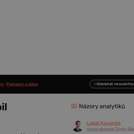
ry
Podcasty a videa
il
Názory analytiků
Lukáš Kovanda
hlavní ekonom Trinity Ba