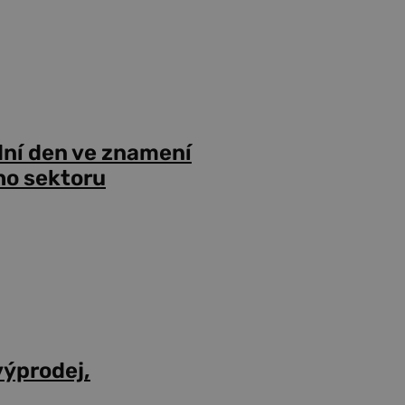
dní den ve znamení
ho sektoru
výprodej,