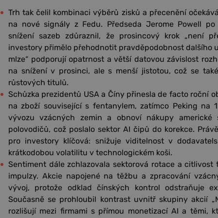
Trh tak čelil kombinaci výběrů zisků a přecenění očekáván
na nové signály z Fedu. Předseda Jerome Powell po 
snížení sazeb zdůraznil, že prosincový krok „není 
investory přimělo přehodnotit pravděpodobnost dalšího u
mlze“ podporují opatrnost a větší datovou závislost rozh
na snížení v prosinci, ale s menší jistotou, což se tak
růstových titulů.
Schůzka prezidentů USA a Číny přinesla de facto roční ob
na zboží související s fentanylem, zatímco Peking na 
vývozu vzácných zemin a obnoví nákupy americké s
polovodičů, což poslalo sektor AI čipů do korekce. Práv
pro investory klíčová: snižuje viditelnost v dodavate
krátkodobou volatilitu v technologickém koši.
Sentiment dále zchlazovala sektorová rotace a citlivost 
impulzy. Akcie napojené na těžbu a zpracování vzácn
vývoj, protože odklad čínských kontrol odstraňuje e
Současně se prohloubil kontrast uvnitř skupiny akcií „M
rozlišují mezi firmami s přímou monetizací AI a těmi,