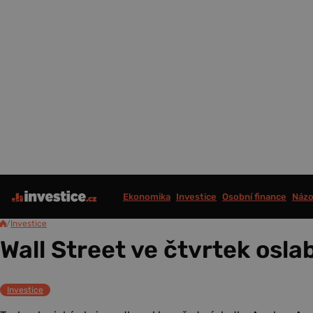
Ekonomika
Investice
Osobní finance
Názo
/
Investice
Wall Street ve čtvrtek oslab
Investice