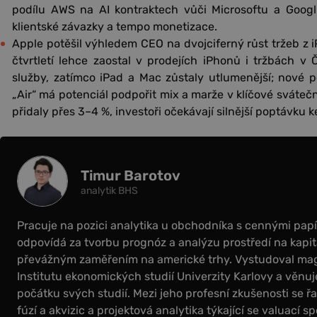
podílu AWS na AI kontraktech vůči Microsoftu a Googlu;
klientské závazky a tempo monetizace.
Apple potěšil výhledem CEO na dvojciferný růst tržeb z i
čtvrtletí lehce zaostal v prodejích iPhonů i tržbách v
služby, zatímco iPad a Mac zůstaly utlumenější; nové po
„Air“ má potenciál podpořit mix a marže v klíčové svátečn
přidaly přes 3–4 %, investoři očekávají silnější poptávku k
Timur Barotov
analytik BHS
Pracuje na pozici analytika u obchodníka s cennými papír
odpovídá za tvorbu prognóz a analýzu prostředí na kapit
převážným zaměřením na americké trhy. Vystudoval magi
Institutu ekonomických studií Univerzity Karlovy a věnuje
počátku svých studií. Mezi jeho profesní zkušenosti se řa
fúzí a akvizic a projektová analytika týkající se valuací sp