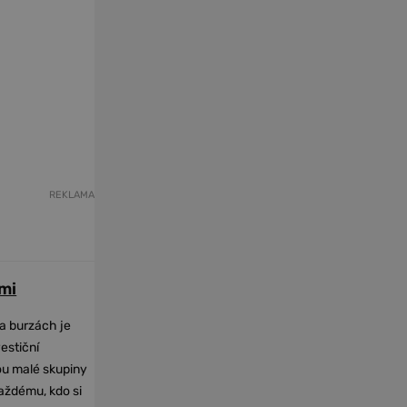
REKLAMA
mi
na burzách je
vestiční
dou malé skupiny
každému, kdo si