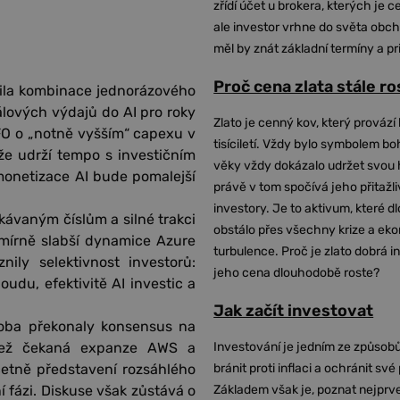
zřídí účet u brokera, kterých je c
ale investor vrhne do světa obch
měl by znát základní termíny a pr
Proč cena zlata stále r
šila kombinace jednorázového
lových výdajů do AI pro roky
Zlato je cenný kov, který provází 
FO o „notně vyšším“ capexu v
tisíciletí. Vždy bylo symbolem bo
že udrží tempo s investičním
věky vždy dokázalo udržet svou 
e monetizace AI bude pomalejší
právě v tom spočívá jeho přitažli
investory. Je to aktivum, které 
kávaným číslům a silné trakci
obstálo přes všechny krize a ek
 mírně slabší dynamice Azure
turbulence. Proč je zlato dobrá i
ily selektivnost investorů:
jeho cena dlouhodobě roste?
udu, efektivitě AI investic a
Jak začít investovat
oba překonaly konsensus na
 než čekaná expanze AWS a
Investování je jedním ze způsobů
četně představení rozsáhlého
bránit proti inflaci a ochránit své
 fázi. Diskuse však zůstává o
Základem však je, poznat nejprv