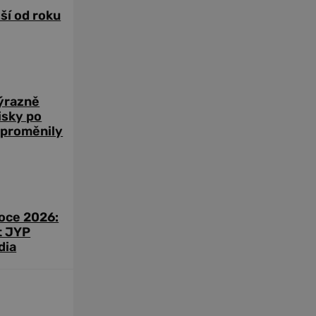
žší od roku
výrazně
zisky po
 proměnily
roce 2026:
t JYP
dia