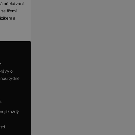
cká očekávání.
 se třemi
izikem a
m.
právy o
dnou týdně
,
nují každý
stí.