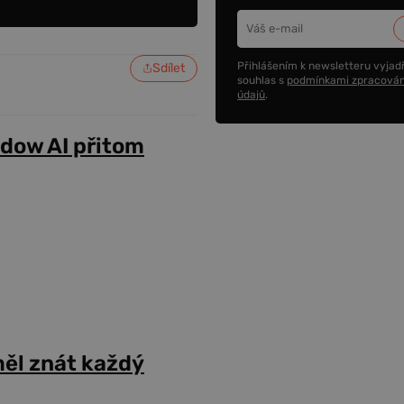
Přihlášením k newsletteru vyjadř
Sdílet
souhlas s
podmínkami zpracován
údajů
.
adow AI přitom
ěl znát každý