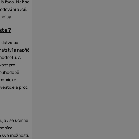
elá řada. Než se
odování akcií,
incipy.
oste?
lidstvo po
hatství a napříč
hodnotu. A
vost pro
dlouhodobě
onomické
nvestice a proč
, jak se účinně
 peníze.
e své možnosti,