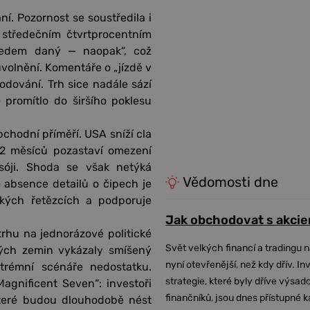
í. Pozornost se soustředila i
středečním čtvrtprocentním
předem daný — naopak“, což
volnění. Komentáře o „jízdě v
odování. Trh sice nadále sází
é promítlo do širšího poklesu
chodní příměří. USA sníží cla
12 měsíců pozastaví omezení
óji. Shoda se však netýká
Vědomosti dne
ě absence detailů o čipech je
lských řetězcích a podporuje
Jak obchodovat s akcie
trhu na jednorázové politické
Svět velkých financí a tradingu 
ých zemin vykázaly smíšený
nyní otevřenější, než kdy dřív. In
xtrémní scénáře nedostatku.
strategie, které byly dříve výsa
agnificent Seven“: investoři
finančníků, jsou dnes přístupné 
 které budou dlouhodobě nést