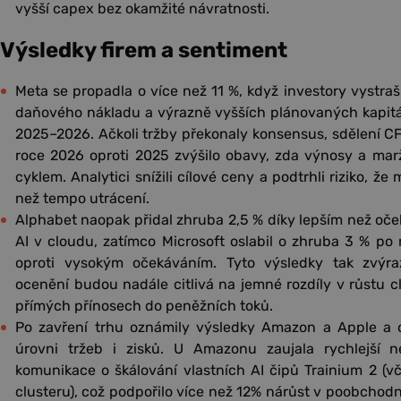
vyšší capex bez okamžité návratnosti.
Výsledky firem a sentiment
Meta se propadla o více než 11 %, když investory vystra
daňového nákladu a výrazně vyšších plánovaných kapitá
2025–2026. Ačkoli tržby překonaly konsensus, sdělení C
roce 2026 oproti 2025 zvýšilo obavy, zda výnosy a mar
cyklem. Analytici snížili cílové ceny a podtrhli riziko, ž
než tempo utrácení.
Alphabet naopak přidal zhruba 2,5 % díky lepším než oče
AI v cloudu, zatímco Microsoft oslabil o zhruba 3 % po
oproti vysokým očekáváním. Tyto výsledky tak zvýrazn
ocenění budou nadále citlivá na jemné rozdíly v růstu clo
přímých přínosech do peněžních toků.
Po zavření trhu oznámily výsledky Amazon a Apple a 
úrovni tržeb i zisků. U Amazonu zaujala rychlejší
komunikace o škálování vlastních AI čipů Trainium 2 (v
clusteru), což podpořilo více než 12% nárůst v poobchodní