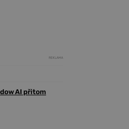
REKLAMA
adow AI přitom