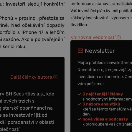
 investoři sledují konkrétní
preference a stanovit si realisti
Váš investiční plán by měl počítat
Phonů v prosinci, přestože za
základy investování - výnosem, r
 Číně. Nad očekávání dopadly
likviditou.
rtfolio s iPhone 17 a lehčím
Knihovna vědomostí
í sezóně. Akcie po zveřejnění
e konci roku.
Newsletter
Mějte přehled s newslettere
Nenechte si ujít nejnovější z
investicích a ekonomice. Je
Další články autora
vám pošleme:
y BH Securities a.s., kde
3 nejčtenější články
s hodnotnými informacemi
álových trzích s
3 názory analytiků
sterský obor financí na
kteří se těmto tématům vě
den,
 se investování již od
nová videa a podcasty
dí i poradenství v oblasti
k prohloubení vašich znalo
olečností.