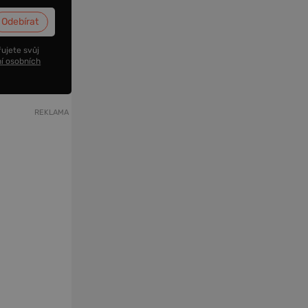
ujete svůj
í osobních
REKLAMA