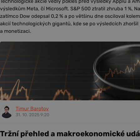
Technologické akcie vedly pokles před výsledky Applu a 
výsledkům Meta, čí Microsoft. S&P 500 ztratil zhruba 1 %, Na
zatímco Dow odepsal 0,2 % a po většinu dne osciloval kolem 
akcií technologických gigantů, kde se po výsledcích zhoršil
a monetizaci.
Timur Barotov
31. 10. 2025 9:20
Tržní přehled a makroekonomické udá