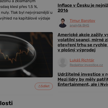
Amazonu a zklamaným
Inflace v Česku je nejni
sdaq klesl přes 1,5 %,
2016
nuly. Tlak byl nejvýraznější u
 výhled na kapitálové výdaje
Timur Barotov
analytik BHS
Americké akcie zažily 
volatilní seanci, mírné 
otevření trhu se rychle
v plošný výprodej
Lukáš Richtár
Redaktor investice.cz
Udržitelné investice v 
Mezi lídry by měly patři
Entertainment, ale i Nvi
Sdílet
losti