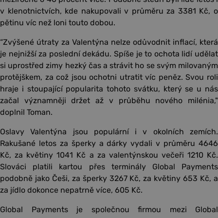
v klenotnictvích, kde nakupovali v průměru za 3381 Kč, o
pětinu víc než loni touto dobou.
“Zvýšené útraty za Valentýna nelze odůvodnit inflací, která
je nejnižší za poslední dekádu. Spíše je to ochota lidí udělat
si uprostřed zimy hezký čas a strávit ho se svým milovaným
protějškem, za což jsou ochotni utratit víc peněz. Svou roli
hraje i stoupající popularita tohoto svátku, který se u nás
začal významněji držet až v průběhu nového milénia,"
doplnil Toman.
Oslavy Valentýna jsou populární i v okolních zemích.
Rakušané letos za šperky a dárky vydali v průměru 4646
Kč, za květiny 1041 Kč a za valentýnskou večeři 1210 Kč.
Slováci platili kartou přes terminály Global Payments
podobně jako Češi, za šperky 3267 Kč, za květiny 653 Kč, a
za jídlo dokonce nepatrně více, 605 Kč.
Global Payments je společnou firmou mezi Global