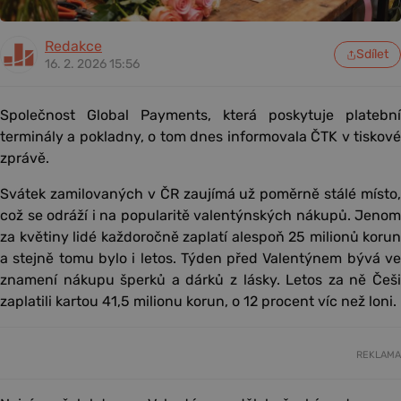
Redakce
Sdílet
16. 2. 2026 15:56
Společnost Global Payments, která poskytuje platební
terminály a pokladny, o tom dnes informovala ČTK v tiskové
zprávě.
Svátek zamilovaných v ČR zaujímá už poměrně stálé místo,
což se odráží i na popularitě valentýnských nákupů. Jenom
za květiny lidé každoročně zaplatí alespoň 25 milionů korun
a stejně tomu bylo i letos. Týden před Valentýnem bývá ve
znamení nákupu šperků a dárků z lásky. Letos za ně Češi
zaplatili kartou 41,5 milionu korun, o 12 procent víc než loni.
REKLAMA