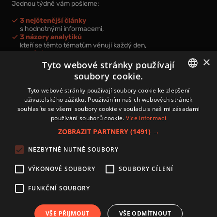
Jednou týdně vám pošleme:
3 nejčtenější články
s hodnotnými informacemi,
3 názory analytiků
kteří se těmto tématům věnují každý den,
nová videa a podcasty
×
k prohloubení vašich znalostí.
Tyto webové stránky používají
soubory cookie.
CZECH
Tyto webové stránky používají soubory cookie ke zlepšení
uživatelského zážitku. Používáním našich webových stránek
CZ
souhlasíte se všemi soubory cookie v souladu s našimi zásadami
Přihlášením k newsletteru vyjadřujete svůj souhlas s
podmínkami
používání souborů cookie.
Více informací
zpracování osobních údajů
.
ZOBRAZIT PARTNERY
(1491) →
Kontakt
NEZBYTNĚ NUTNÉ SOUBORY
Zásady používání souborů cookies
Zpracování osobních údajů
VÝKONOVÉ SOUBORY
SOUBORY CÍLENÍ
Autoři
Nastavení cookies
FUNKČNÍ SOUBORY
VŠE PŘIJMOUT
VŠE ODMÍTNOUT