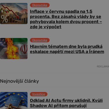
Ekonomika
Inflace v červnu spadla na 1,5
procenta. Bez zásahů vlády by se
pohybovala kolem dvou procent –
zde je výpočet
Ekonomika
Hlavním tématem dne byla prudká
eskalace napětí mezi USA a Íránem
REKLAMA
Nejnovější články
Investice
Odklad AI Actu firmy uklidnil. Kvůli
Shadow AI přitom porušují