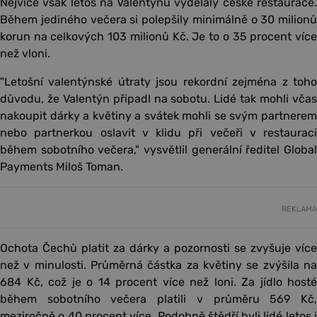
Nejvíce však letos na Valentýnu vydělaly české restaurace.
Během jediného večera si polepšily minimálně o 30 milionů
korun na celkových 103 milionů Kč. Je to o 35 procent více
než vloni.
"Letošní valentýnské útraty jsou rekordní zejména z toho
důvodu, že Valentýn připadl na sobotu. Lidé tak mohli včas
nakoupit dárky a květiny a svátek mohli se svým partnerem
nebo partnerkou oslavit v klidu při večeři v restauraci
během sobotního večera," vysvětlil generální ředitel Global
Payments Miloš Toman.
REKLAMA
Ochota Čechů platit za dárky a pozornosti se zvyšuje více
než v minulosti. Průměrná částka za květiny se zvýšila na
684 Kč, což je o 14 procent více než loni. Za jídlo hosté
během sobotního večera platili v průměru 569 Kč,
meziročně o 40 procent více. Podobně štědří byli lidé letos i