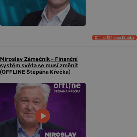
Offline Štěpána Křečka
Miroslav Zámečník - Finanční
systém světa se musí změnit
(OFFLINE Štěpána Křečka)