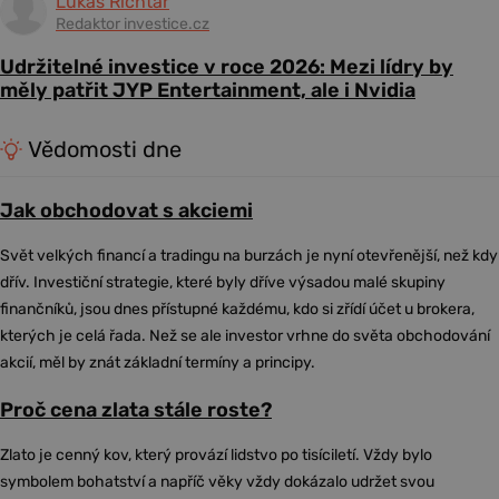
Lukáš Richtár
Redaktor investice.cz
Udržitelné investice v roce 2026: Mezi lídry by
měly patřit JYP Entertainment, ale i Nvidia
Vědomosti dne
Jak obchodovat s akciemi
Svět velkých financí a tradingu na burzách je nyní otevřenější, než kdy
dřív. Investiční strategie, které byly dříve výsadou malé skupiny
finančníků, jsou dnes přístupné každému, kdo si zřídí účet u brokera,
kterých je celá řada. Než se ale investor vrhne do světa obchodování
akcií, měl by znát základní termíny a principy.
Proč cena zlata stále roste?
Zlato je cenný kov, který provází lidstvo po tisíciletí. Vždy bylo
symbolem bohatství a napříč věky vždy dokázalo udržet svou