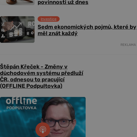
povinnosti už dnes
Investice
Sedm ekonomických pojmů, které by
měl znát každý
REKLAMA
Štěpán Křeček - Změny v
důchodovém systému předluží
ČR, odnesou to pracující
(OFFLINE Podpultovka)