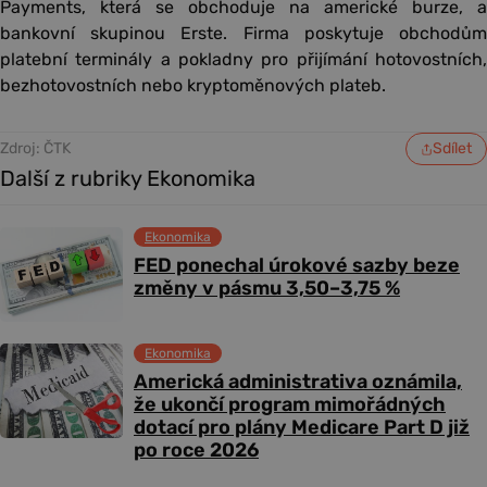
Payments, která se obchoduje na americké burze, a
bankovní skupinou Erste. Firma poskytuje obchodům
platební terminály a pokladny pro přijímání hotovostních,
bezhotovostních nebo kryptoměnových plateb.
Zdroj: ČTK
Sdílet
Další z rubriky Ekonomika
Ekonomika
FED ponechal úrokové sazby beze
změny v pásmu 3,50–3,75 %
Ekonomika
Americká administrativa oznámila,
že ukončí program mimořádných
dotací pro plány Medicare Part D již
po roce 2026