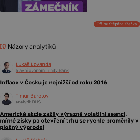
Offline Štěpána Křečka
Názory analytiků
Lukáš Kovanda
hlavní ekonom Trinity Bank
Inflace v Česku je nejnižší od roku 2016
Timur Barotov
analytik BHS
Americké akcie zažily výrazně volatilní seanci,
mírné zisky po otevření trhu se rychle proměnily v
plošný výprodej