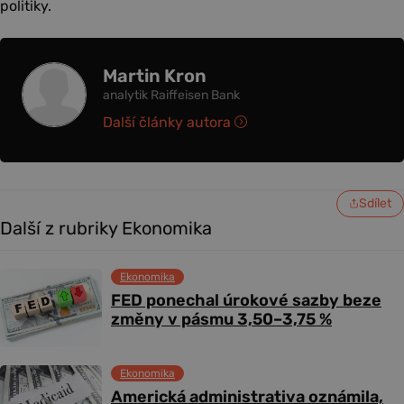
politiky.
Martin Kron
analytik Raiffeisen Bank
Další články autora
Sdílet
Další z rubriky Ekonomika
Ekonomika
FED ponechal úrokové sazby beze
změny v pásmu 3,50–3,75 %
Ekonomika
Americká administrativa oznámila,