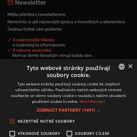
Newsletter
Mějte přehled s newsletterem.
Nenechte si ujít nejnovější zprávy o investicích a ekonomice.
Jednou týdně vám pošleme:
3 nejčtenější články
s hodnotnými informacemi,
3 názory analytiků
kteří se těmto tématům věnují každý den,
nová videa a podcasty
×
k prohloubení vašich znalostí.
Tyto webové stránky používají
soubory cookie.
CZECH
Tyto webové stránky používají soubory cookie ke zlepšení
uživatelského zážitku. Používáním našich webových stránek
CZ
souhlasíte se všemi soubory cookie v souladu s našimi zásadami
Přihlášením k newsletteru vyjadřujete svůj souhlas s
podmínkami
používání souborů cookie.
Více informací
zpracování osobních údajů
.
ZOBRAZIT PARTNERY
(1491) →
Kontakt
NEZBYTNĚ NUTNÉ SOUBORY
Zásady používání souborů cookies
Zpracování osobních údajů
VÝKONOVÉ SOUBORY
SOUBORY CÍLENÍ
Autoři