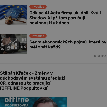
Investice
Odklad AI Actu firmy uklidnil. Kvůli
Shadow AI přitom porušují
povinnosti už dnes
Investice
Sedm ekonomických pojmů, které by
měl znát každý
REKLAMA
Štěpán Křeček - Změny v
důchodovém systému předluží
ČR, odnesou to pracující
(OFFLINE Podpultovka)