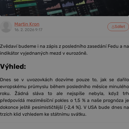
Martin Kron
Sdílet
16. 2. 2026 9:17
Zvědaví budeme i na zápis z posledního zasedání Fedu a na
indikátor vyjednaných mezd v eurozóně.
Výhled:
Dnes se v uvozovkách dozvíme pouze to, jak se dařilo
evropskému průmyslu během posledního měsíce minulého
roku. Žádná sláva to ale nejspíše nebyla, když trh
předpovídá meziměsíční pokles o 1,5 % a naše prognóza je
dokonce ještě pesimističtější (-2,4 %). V USA bude dnes na
trzích klid vzhledem ke státnímu svátku.