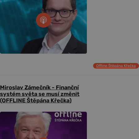
Offline Štěpána Křečka
Miroslav Zámečník - Finanční
systém světa se musí změnit
(OFFLINE Štěpána Křečka)