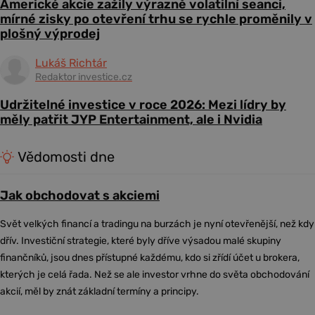
Americké akcie zažily výrazně volatilní seanci,
mírné zisky po otevření trhu se rychle proměnily v
plošný výprodej
Lukáš Richtár
Redaktor investice.cz
Udržitelné investice v roce 2026: Mezi lídry by
měly patřit JYP Entertainment, ale i Nvidia
Vědomosti dne
Jak obchodovat s akciemi
Svět velkých financí a tradingu na burzách je nyní otevřenější, než kdy
dřív. Investiční strategie, které byly dříve výsadou malé skupiny
finančníků, jsou dnes přístupné každému, kdo si zřídí účet u brokera,
kterých je celá řada. Než se ale investor vrhne do světa obchodování
akcií, měl by znát základní termíny a principy.