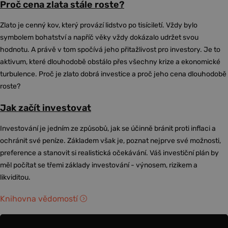
Proč cena zlata stále roste?
Zlato je cenný kov, který provází lidstvo po tisíciletí. Vždy bylo
symbolem bohatství a napříč věky vždy dokázalo udržet svou
hodnotu. A právě v tom spočívá jeho přitažlivost pro investory. Je to
aktivum, které dlouhodobě obstálo přes všechny krize a ekonomické
turbulence. Proč je zlato dobrá investice a proč jeho cena dlouhodobě
roste?
Jak začít investovat
Investování je jedním ze způsobů, jak se účinně bránit proti inflaci a
ochránit své peníze. Základem však je, poznat nejprve své možnosti,
preference a stanovit si realistická očekávání. Váš investiční plán by
měl počítat se třemi základy investování - výnosem, rizikem a
likviditou.
Knihovna vědomostí