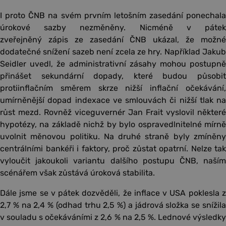
I proto ČNB na svém prvním letošním zasedání ponechala
úrokové sazby nezměněny. Nicméně v pátek
zveřejněný zápis ze zasedání ČNB ukázal, že možné
dodatečné snížení sazeb není zcela ze hry. Například Jakub
Seidler uvedl, že administrativní zásahy mohou postupně
přinášet sekundární dopady, které budou působit
protiinflačním směrem skrze nižší inflační očekávání,
umírněnější dopad indexace ve smlouvách či nižší tlak na
růst mezd. Rovněž viceguvernér Jan Frait vyslovil některé
hypotézy, na základě nichž by bylo ospravedlnitelné mírně
uvolnit měnovou politiku. Na druhé straně byly zmíněny
centrálními bankéři i faktory, proč zůstat opatrní. Nelze tak
vyloučit jakoukoli variantu dalšího postupu ČNB, naším
scénářem však zůstává úroková stabilita.
Dále jsme se v pátek dozvěděli, že inflace v USA poklesla z
2,7 % na 2,4 % (odhad trhu 2,5 %) a jádrová složka se snížila
v souladu s očekáváními z 2,6 % na 2,5 %. Lednové výsledky