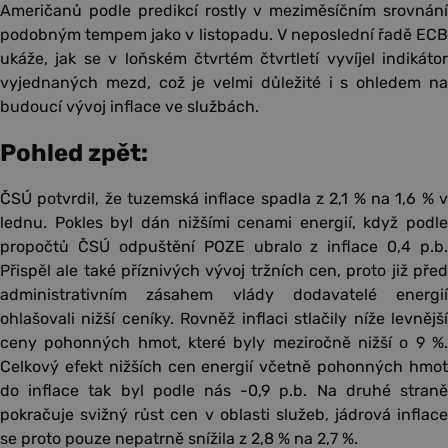
Američanů podle predikcí rostly v meziměsíčním srovnání
podobným tempem jako v listopadu. V neposlední řadě ECB
ukáže, jak se v loňském čtvrtém čtvrtletí vyvíjel indikátor
vyjednaných mezd, což je velmi důležité i s ohledem na
budoucí vývoj inflace ve službách.
Pohled zpět:
ČSÚ potvrdil, že tuzemská inflace spadla z 2,1 % na 1,6 % v
lednu. Pokles byl dán nižšími cenami energií, když podle
propočtů ČSÚ odpuštění POZE ubralo z inflace 0,4 p.b.
Přispěl ale také příznivých vývoj tržních cen, proto již před
administrativním zásahem vlády dodavatelé energií
ohlašovali nižší ceníky. Rovněž inflaci stlačily níže levnější
ceny pohonných hmot, které byly meziročně nižší o 9 %.
Celkový efekt nižších cen energií včetně pohonných hmot
do inflace tak byl podle nás -0,9 p.b. Na druhé straně
pokračuje svižný růst cen v oblasti služeb, jádrová inflace
se proto pouze nepatrně snížila z 2,8 % na 2,7 %.