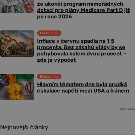
že ukončí program mimořádných
dotací pro plány Medicare Part D již
po roce 2026
Ekonomika
Inflace v červnu spadla na 1,5
procenta. Bez zásahů vlády by se
pohybovala kolem dvou procent –
zde je výpočet
Ekonomika
Hlavním tématem dne byla prudká
eskalace napětí mezi USA a Íránem
REKLAMA
Nejnovější články