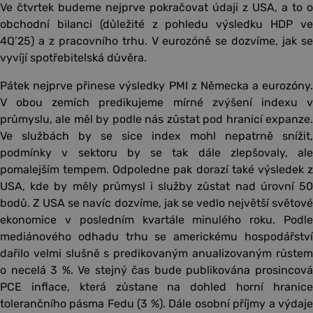
Ve čtvrtek budeme nejprve pokračovat údaji z USA, a to o
obchodní bilanci (důležité z pohledu výsledku HDP ve
4Q’25) a z pracovního trhu. V eurozóně se dozvíme, jak se
vyvíjí spotřebitelská důvěra.
Pátek nejprve přinese výsledky PMI z Německa a eurozóny.
V obou zemích predikujeme mírné zvýšení indexu v
průmyslu, ale měl by podle nás zůstat pod hranicí expanze.
Ve službách by se sice index mohl nepatrně snížit,
podmínky v sektoru by se tak dále zlepšovaly, ale
pomalejším tempem. Odpoledne pak dorazí také výsledek z
USA, kde by měly průmysl i služby zůstat nad úrovní 50
bodů. Z USA se navíc dozvíme, jak se vedlo největší světové
ekonomice v posledním kvartále minulého roku. Podle
mediánového odhadu trhu se americkému hospodářství
dařilo velmi slušně s predikovaným anualizovaným růstem
o necelá 3 %. Ve stejný čas bude publikována prosincová
PCE inflace, která zůstane na dohled horní hranice
tolerančního pásma Fedu (3 %). Dále osobní příjmy a výdaje