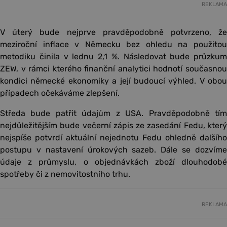
REKLAMA
V úterý bude nejprve pravděpodobně potvrzeno, že
meziroční inflace v Německu bez ohledu na použitou
metodiku činila v lednu 2,1 %. Následovat bude průzkum
ZEW, v rámci kterého finanční analytici hodnotí současnou
kondici německé ekonomiky a její budoucí výhled. V obou
případech očekáváme zlepšení.
Středa bude patřit údajům z USA. Pravděpodobně tím
nejdůležitějším bude večerní zápis ze zasedání Fedu, který
nejspíše potvrdí aktuální nejednotu Fedu ohledně dalšího
postupu v nastavení úrokových sazeb. Dále se dozvíme
údaje z průmyslu, o objednávkách zboží dlouhodobé
spotřeby či z nemovitostního trhu.
REKLAMA