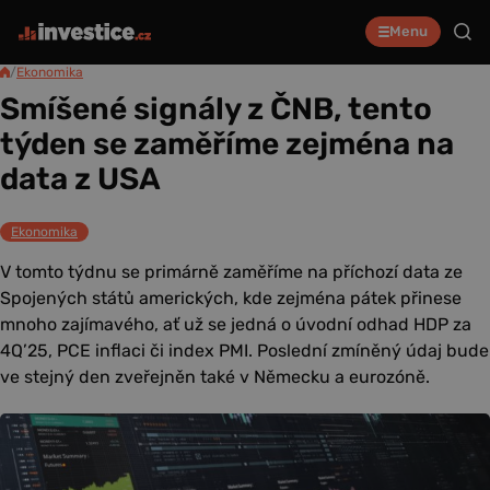
Menu
/
Ekonomika
Smíšené signály z ČNB, tento
týden se zaměříme zejména na
data z USA
Ekonomika
V tomto týdnu se primárně zaměříme na příchozí data ze
Spojených států amerických, kde zejména pátek přinese
mnoho zajímavého, ať už se jedná o úvodní odhad HDP za
4Q’25, PCE inflaci či index PMI. Poslední zmíněný údaj bude
ve stejný den zveřejněn také v Německu a eurozóně.