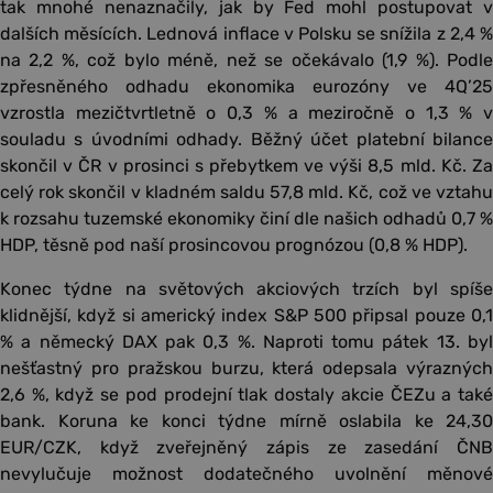
tak mnohé nenaznačily, jak by Fed mohl postupovat v
dalších měsících. Lednová inflace v Polsku se snížila z 2,4 %
na 2,2 %, což bylo méně, než se očekávalo (1,9 %). Podle
zpřesněného odhadu ekonomika eurozóny ve 4Q’25
vzrostla mezičtvrtletně o 0,3 % a meziročně o 1,3 % v
souladu s úvodními odhady. Běžný účet platební bilance
skončil v ČR v prosinci s přebytkem ve výši 8,5 mld. Kč. Za
celý rok skončil v kladném saldu 57,8 mld. Kč, což ve vztahu
k rozsahu tuzemské ekonomiky činí dle našich odhadů 0,7 %
HDP, těsně pod naší prosincovou prognózou (0,8 % HDP).
Konec týdne na světových akciových trzích byl spíše
klidnější, když si americký index S&P 500 připsal pouze 0,1
% a německý DAX pak 0,3 %. Naproti tomu pátek 13. byl
nešťastný pro pražskou burzu, která odepsala výrazných
2,6 %, když se pod prodejní tlak dostaly akcie ČEZu a také
bank. Koruna ke konci týdne mírně oslabila ke 24,30
EUR/CZK, když zveřejněný zápis ze zasedání ČNB
nevylučuje možnost dodatečného uvolnění měnové