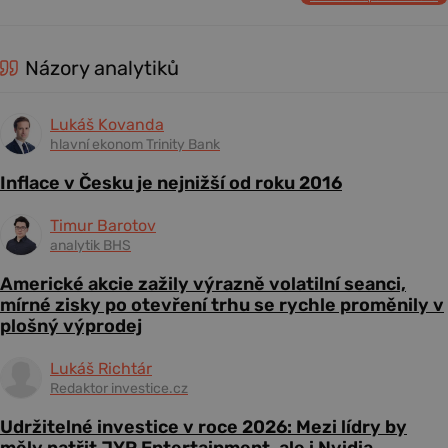
Názory analytiků
Lukáš Kovanda
hlavní ekonom Trinity Bank
Inflace v Česku je nejnižší od roku 2016
Timur Barotov
analytik BHS
Americké akcie zažily výrazně volatilní seanci,
mírné zisky po otevření trhu se rychle proměnily v
plošný výprodej
Lukáš Richtár
Redaktor investice.cz
Udržitelné investice v roce 2026: Mezi lídry by