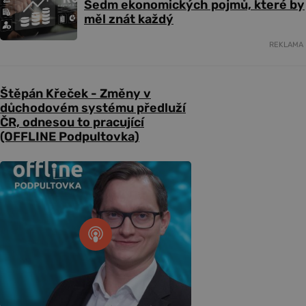
Sedm ekonomických pojmů, které by
měl znát každý
REKLAMA
Štěpán Křeček - Změny v
důchodovém systému předluží
ČR, odnesou to pracující
(OFFLINE Podpultovka)