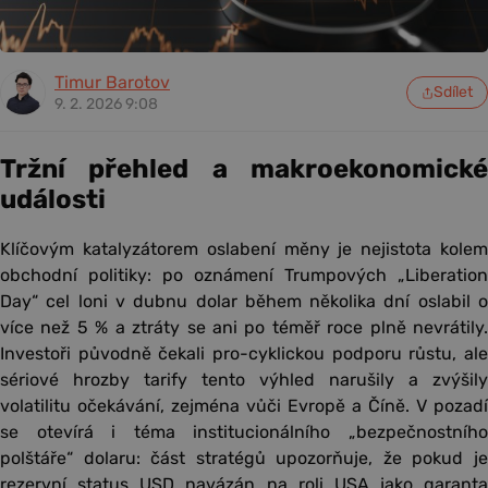
Timur Barotov
Sdílet
9. 2. 2026 9:08
Tržní přehled a makroekonomické
události
Klíčovým katalyzátorem oslabení měny je nejistota kolem
obchodní politiky: po oznámení Trumpových „Liberation
Day“ cel loni v dubnu dolar během několika dní oslabil o
více než 5 % a ztráty se ani po téměř roce plně nevrátily.
Investoři původně čekali pro-cyklickou podporu růstu, ale
sériové hrozby tarify tento výhled narušily a zvýšily
volatilitu očekávání, zejména vůči Evropě a Číně. V pozadí
se otevírá i téma institucionálního „bezpečnostního
polštáře“ dolaru: část stratégů upozorňuje, že pokud je
rezervní status USD navázán na roli USA jako garanta