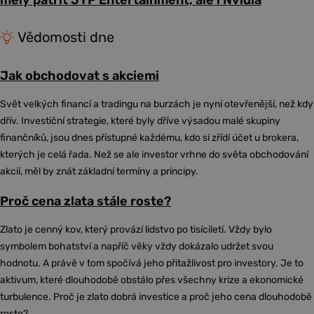
měly patřit JYP Entertainment, ale i Nvidia
Vědomosti dne
Jak obchodovat s akciemi
Svět velkých financí a tradingu na burzách je nyní otevřenější, než kdy
dřív. Investiční strategie, které byly dříve výsadou malé skupiny
finančníků, jsou dnes přístupné každému, kdo si zřídí účet u brokera,
kterých je celá řada. Než se ale investor vrhne do světa obchodování
akcií, měl by znát základní termíny a principy.
Proč cena zlata stále roste?
Zlato je cenný kov, který provází lidstvo po tisíciletí. Vždy bylo
symbolem bohatství a napříč věky vždy dokázalo udržet svou
hodnotu. A právě v tom spočívá jeho přitažlivost pro investory. Je to
aktivum, které dlouhodobě obstálo přes všechny krize a ekonomické
turbulence. Proč je zlato dobrá investice a proč jeho cena dlouhodobě
roste?