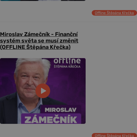
Offline Štěpána Křečka
Miroslav Zámečník - Finanční
systém světa se musí změnit
(OFFLINE Štěpána Křečka)
Offline Štěpána Křečka