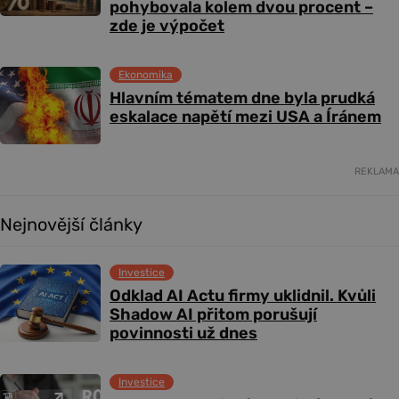
pohybovala kolem dvou procent –
zde je výpočet
Ekonomika
Hlavním tématem dne byla prudká
eskalace napětí mezi USA a Íránem
REKLAMA
Nejnovější články
Investice
Odklad AI Actu firmy uklidnil. Kvůli
Shadow AI přitom porušují
povinnosti už dnes
Investice