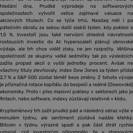
hledání dna. Prudké výprodeje na softwarových
společnostech vytvořil velice zajímavé valuace na
akciových titulech. Co se týče trhů, Nasdaq měl i po
pátečním obratu za sebou další slabší týden, kdy poklesl o
1,5 %. Investoři jsou také nervózní ohledně návratnosti
rostoucích investic do AI: hyperscaleři plánují obrovské
výdaje, ale trh chce vidět zisky, ne jen rozpočty. Většina
společností ze skupiny velké sedmičky tak po výsledcích
zažila propad akcií o vyšší jednotky procent. Avšak ne
všechny tituly zlevňovaly, index Dow Jones za týden přidal
2,7 % a S&P 500 zůstal téměř beze změny. Z tohoto vývoje
je příznačná rotace kapitálu do bezpečí a reálné (Dowovské)
ekonomiky. Proto i přes masivní poklesy v sektorech jako je
fintech, nebo software, indexy zůstávají relativně v klidu.
Kryptoměnový trh zažil prudký pád a následný odraz výše v
minulém týdnu, ale sentiment zůstává nadále křehký.
Bitcoin v týdnu výrazně spadl a pak část ztrát rychle
umazal, což investorům připomnělo, že v stresových