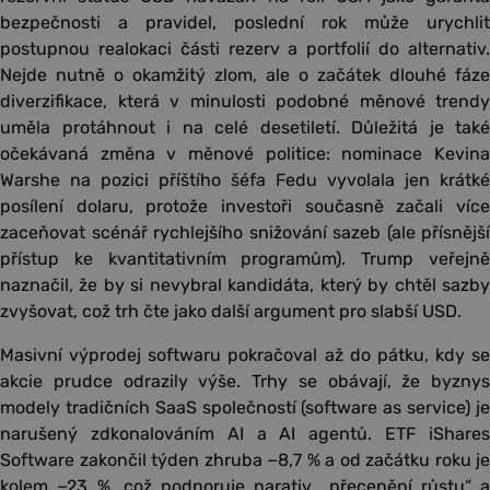
bezpečnosti a pravidel, poslední rok může urychlit
postupnou realokaci části rezerv a portfolií do alternativ.
Nejde nutně o okamžitý zlom, ale o začátek dlouhé fáze
diverzifikace, která v minulosti podobné měnové trendy
uměla protáhnout i na celé desetiletí. Důležitá je také
očekávaná změna v měnové politice: nominace Kevina
Warshe na pozici příštího šéfa Fedu vyvolala jen krátké
posílení dolaru, protože investoři současně začali více
zaceňovat scénář rychlejšího snižování sazeb (ale přísnější
přístup ke kvantitativním programům). Trump veřejně
naznačil, že by si nevybral kandidáta, který by chtěl sazby
zvyšovat, což trh čte jako další argument pro slabší USD.
Masivní výprodej softwaru pokračoval až do pátku, kdy se
akcie prudce odrazily výše. Trhy se obávají, že byznys
modely tradičních SaaS společností (software as service) je
narušený zdkonalováním AI a AI agentů. ETF iShares
Software zakončil týden zhruba −8,7 % a od začátku roku je
kolem −23 %, což podporuje narativ „přecenění růstu“ a