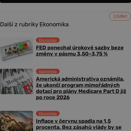
Sdílet
Další z rubriky Ekonomika
Ekonomika
FED ponechal úrokové sazby beze
změny v pásmu 3,50–3,75 %
Ekonomika
Americká administrativa oznámila,
že ukončí program mimořádných
dotací pro plány Medicare Part D již
po roce 2026
Ekonomika
Inflace v červnu spadla na 1,5
procenta. Bez zásahů vlády by se