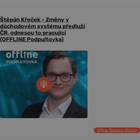
Štěpán Křeček - Změny v
důchodovém systému předluží
ČR, odnesou to pracující
(OFFLINE Podpultovka)
Offline Štěpána Křečka