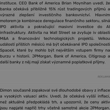
instituce. CEO Bank of America Brian Moynihan uvedl, že
banka očekává přibližně 15% růst tradingových příjmů a
výrazné zlepšení investičního bankovnictví. Hlavním
motorem je kombinace deregulace finančního sektoru, silná
IPO aktivita a pokračující masivní investice do AI
infrastruktury. Aktivita na Wall Street se zvyšuje iv oblasti
M&A a financování technologických projektů. Velkou
událostí příštích měsíců má být očekávané IPO společnosti
SpaceX, které by mohlo být největším vstupem firmy na
burzu v historii. JPMorgan, Bank of America, Citigroup a
další banky z něj mají získat významné poplatkové příjmy.
REKLAMA
Dimon současně zopakoval své dlouhodobé obavy z inflace
a vysokých valuací aktiv. Uvedl, že očekává vyšší inflaci,
než aktuálně předpokládá trh, a upozornil, že ceny aktiv
jsou napjaté napříč trhy včetně samotné akcie JPMorgan.