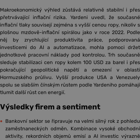
Makroekonomický výhled zůstává relativně stabilní i přes
přetrvávající inflační rizika. Yardeni uvedl, že současné
inflační tlaky souvisejí zejména s vyšší cenou ropy, nikoliv s
plošnou mzdově-inflační spirálou jako v roce 2022. Podle
něj by zrychlující produktivita práce, podporovaná
investicemi do AI a automatizace, mohla pomoci držet
jednotkové pracovní náklady pod kontrolou. Trh současně
sleduje stabilizaci cen ropy kolem 100 USD za barel i přes
pokračující geopolitické napětí a omezení v oblasti
Hormuzského průlivu. Vyšší produkce USA a Venezuely
spolu se slabším čínským růstem podle Yardeniho pomáhají
tlumit další růst cen energií.
Výsledky firem a sentiment
Bankovní sektor se řipravuje na velmi silný rok z pohledu
zaměstnaneckých odměn. Kombinace vysoké obchodní
aktivity, rekordních objemů emisí a AI investic výrazně