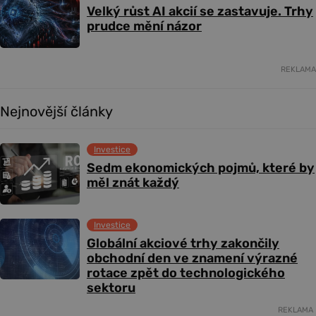
Velký růst AI akcií se zastavuje. Trhy
prudce mění názor
REKLAMA
Nejnovější články
Investice
Sedm ekonomických pojmů, které by
měl znát každý
Investice
Globální akciové trhy zakončily
obchodní den ve znamení výrazné
rotace zpět do technologického
sektoru
REKLAMA