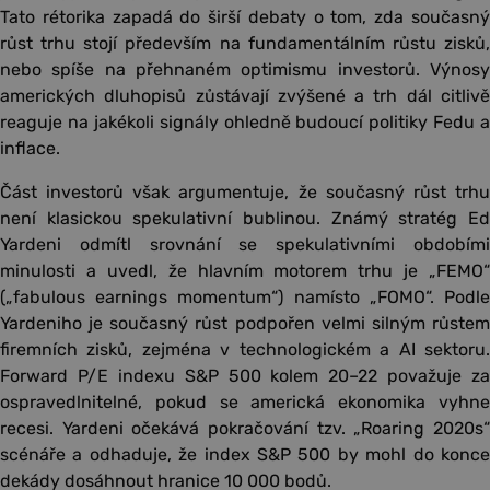
Tato rétorika zapadá do širší debaty o tom, zda současný
růst trhu stojí především na fundamentálním růstu zisků,
nebo spíše na přehnaném optimismu investorů. Výnosy
amerických dluhopisů zůstávají zvýšené a trh dál citlivě
reaguje na jakékoli signály ohledně budoucí politiky Fedu a
inflace.
Část investorů však argumentuje, že současný růst trhu
není klasickou spekulativní bublinou. Známý stratég Ed
Yardeni odmítl srovnání se spekulativními obdobími
minulosti a uvedl, že hlavním motorem trhu je „FEMO“
(„fabulous earnings momentum“) namísto „FOMO“. Podle
Yardeniho je současný růst podpořen velmi silným růstem
firemních zisků, zejména v technologickém a AI sektoru.
Forward P/E indexu S&P 500 kolem 20–22 považuje za
ospravedlnitelné, pokud se americká ekonomika vyhne
recesi. Yardeni očekává pokračování tzv. „Roaring 2020s“
scénáře a odhaduje, že index S&P 500 by mohl do konce
dekády dosáhnout hranice 10 000 bodů.