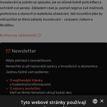
Investování je jedním ze způsobů, jak se účinně bránit proti inflaci a
ochránit své peníze. Základem však je, poznat nejprve své možnosti,
preference a stanovit si realistická očekávání. Váš investiční plán by
měl počítat se třemi základy investování - výnosem, rizikem a
likviditou.
Knihovna vědomostí
Newsletter
Mějte přehled s newsletterem.
Nenechte si ujít nejnovější zprávy o investicích a ekonomice.
Jednou týdně vám pošleme:
3 nejčtenější články
s hodnotnými informacemi,
3 názory analytiků
kteří se těmto tématům věnují každý den,
nová videa a podcasty
×
k prohloubení vašich znalostí.
Tyto webové stránky používají