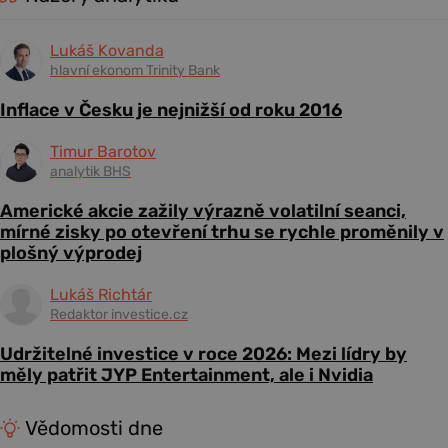
Lukáš Kovanda
hlavní ekonom Trinity Bank
Inflace v Česku je nejnižší od roku 2016
Timur Barotov
analytik BHS
Americké akcie zažily výrazně volatilní seanci,
mírné zisky po otevření trhu se rychle proměnily v
plošný výprodej
Lukáš Richtár
Redaktor investice.cz
Udržitelné investice v roce 2026: Mezi lídry by
měly patřit JYP Entertainment, ale i Nvidia
Vědomosti dne