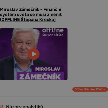
Miroslav Zámečník - Finanční
systém světa se musí změnit
(OFFLINE Štěpána Křečka)
Offline Štěpána Křečka
Názory analytiků