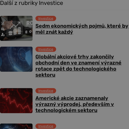
Další z rubriky Investice
Investice
Sedm ekonomických pojmů, které by
měl znát každý
Investice
Globální akciové trhy zakončily
obchodní den ve znamení výrazné
rotace zpět do technologického
sektoru
Investice
Americké akcie zaznamenaly
výrazný výprodej, především v
technologickém sektoru
Investice