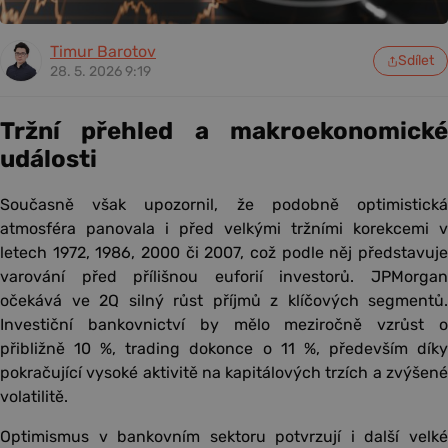
Timur Barotov
Sdílet
28. 5. 2026 9:19
Tržní přehled a makroekonomické
události
Současně však upozornil, že podobně optimistická
atmosféra panovala i před velkými tržními korekcemi v
letech 1972, 1986, 2000 či 2007, což podle něj představuje
varování před přílišnou euforií investorů. JPMorgan
očekává ve 2Q silný růst příjmů z klíčových segmentů.
Investiční bankovnictví by mělo meziročně vzrůst o
přibližně 10 %, trading dokonce o 11 %, především díky
pokračující vysoké aktivitě na kapitálových trzích a zvýšené
volatilitě.
Optimismus v bankovním sektoru potvrzují i další velké