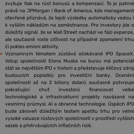
zvyšuje tlak na růst bonusů a kompenzací. To je patrné
právě na JPMorgan i Bank of America, kde management
otevřeně přiznává, že lepší výsledky automaticky vedou i
k vyšším nákladům na zaměstnance. Pro investory jde o
důležitý signál, že se Wall Street nachází ve fázi expanze,
ale současně roste citlivost na případné zpomalení trhu
či pokles emisní aktivity.
Významným tématem zůstává očekávané IPO SpaceX.
Vstup společnosti Elona Muska na burzu má potenciál
stát se největším IPO v historii a představuje klíčový zdroj
budoucích poplatků pro investiční banky. Ocenění
společnosti až na 2 biliony dolarů současně potvrzuje
pokračující chuť investorů financovat velké
technologické a infrastrukturní projekty navázané na
vesmírný průmysl, AI a obranné technologie. Úspěch IPO
bude zároveň důležitým testem apetitu trhu pro velmi
vysoké valuace růstových společností v prostředí vyšších
sazeb a přetrvávajících inflačních rizik.