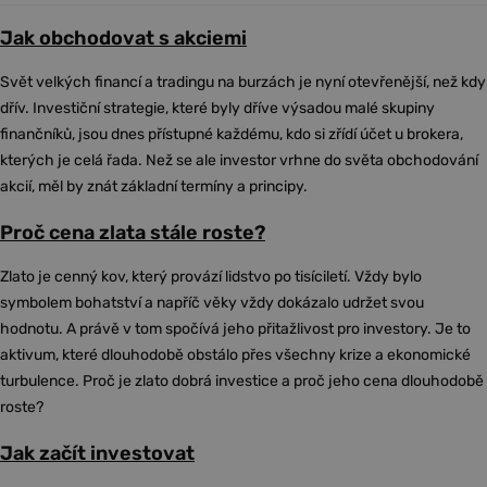
Jak obchodovat s akciemi
Svět velkých financí a tradingu na burzách je nyní otevřenější, než kdy
dřív. Investiční strategie, které byly dříve výsadou malé skupiny
finančníků, jsou dnes přístupné každému, kdo si zřídí účet u brokera,
kterých je celá řada. Než se ale investor vrhne do světa obchodování
akcií, měl by znát základní termíny a principy.
Proč cena zlata stále roste?
Zlato je cenný kov, který provází lidstvo po tisíciletí. Vždy bylo
symbolem bohatství a napříč věky vždy dokázalo udržet svou
hodnotu. A právě v tom spočívá jeho přitažlivost pro investory. Je to
aktivum, které dlouhodobě obstálo přes všechny krize a ekonomické
turbulence. Proč je zlato dobrá investice a proč jeho cena dlouhodobě
roste?
Jak začít investovat