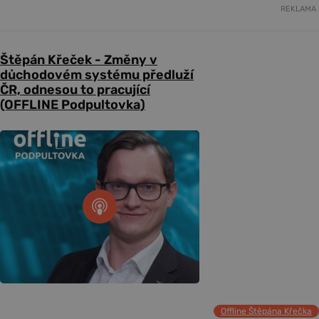
REKLAMA
Štěpán Křeček - Změny v
důchodovém systému předluží
ČR, odnesou to pracující
(OFFLINE Podpultovka)
Offline Štěpána Křečka