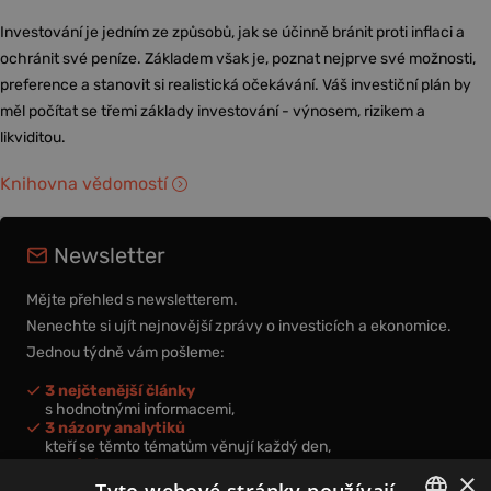
Investování je jedním ze způsobů, jak se účinně bránit proti inflaci a
ochránit své peníze. Základem však je, poznat nejprve své možnosti,
preference a stanovit si realistická očekávání. Váš investiční plán by
měl počítat se třemi základy investování - výnosem, rizikem a
likviditou.
Knihovna vědomostí
Newsletter
Mějte přehled s newsletterem.
Nenechte si ujít nejnovější zprávy o investicích a ekonomice.
Jednou týdně vám pošleme:
3 nejčtenější články
s hodnotnými informacemi,
3 názory analytiků
kteří se těmto tématům věnují každý den,
nová videa a podcasty
×
k prohloubení vašich znalostí.