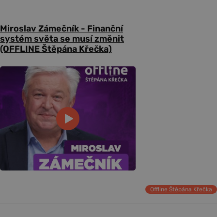
Miroslav Zámečník - Finanční
systém světa se musí změnit
(OFFLINE Štěpána Křečka)
Offline Štěpána Křečka