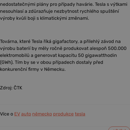
nedostatečnými plány pro případy havárie. Tesla s výtkami
nesouhlasí a zdůrazňuje nezbytnost rychlého spuštění
výroby kvůli boji s klimatickými změnami.
Továrna, které Tesla říká gigafactory, a přilehlý závod na
výrobu baterií by měly ročně produkovat alespoň 500.000
elektromobilů a generovat kapacitu 50 gigawatthodin
(GWh). Tím by se v obou případech dostaly před
konkurenční firmy v Německu.
Zdroj: ČTK
Více o
EV
auto
německo
produkce
tesla