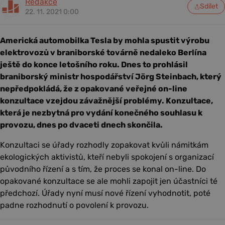
Redakce
Sdílet
22. 11. 2021 0:00
Americká automobilka Tesla by mohla spustit výrobu
elektrovozů v braniborské továrně nedaleko Berlína
ještě do konce letošního roku. Dnes to prohlásil
braniborský ministr hospodářství Jörg Steinbach, který
nepředpokládá, že z opakované veřejné on-line
konzultace vzejdou závažnější problémy. Konzultace,
která je nezbytná pro vydání konečného souhlasu k
provozu, dnes po dvaceti dnech skončila.
Konzultaci se úřady rozhodly zopakovat kvůli námitkám
ekologických aktivistů, kteří nebyli spokojení s organizací
původního řízení a s tím, že proces se konal on-line. Do
opakované konzultace se ale mohli zapojit jen účastníci té
předchozí. Úřady nyní musí nové řízení vyhodnotit, poté
padne rozhodnutí o povolení k provozu.