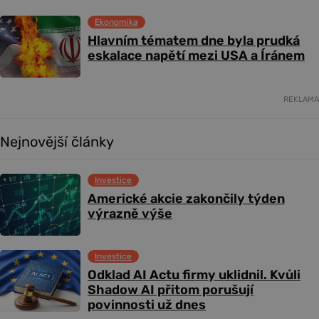
Ekonomika
Hlavním tématem dne byla prudká
eskalace napětí mezi USA a Íránem
REKLAMA
Nejnovější články
Investice
Americké akcie zakončily týden
výrazně výše
Investice
Odklad AI Actu firmy uklidnil. Kvůli
Shadow AI přitom porušují
povinnosti už dnes