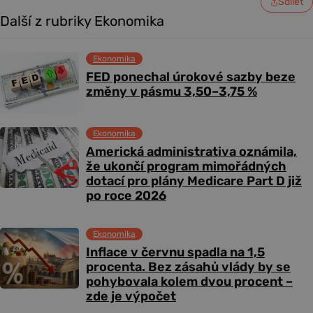
Sdílet
Další z rubriky Ekonomika
Ekonomika
FED ponechal úrokové sazby beze
změny v pásmu 3,50–3,75 %
Ekonomika
Americká administrativa oznámila,
že ukončí program mimořádných
dotací pro plány Medicare Part D již
po roce 2026
Ekonomika
Inflace v červnu spadla na 1,5
procenta. Bez zásahů vlády by se
pohybovala kolem dvou procent –
zde je výpočet