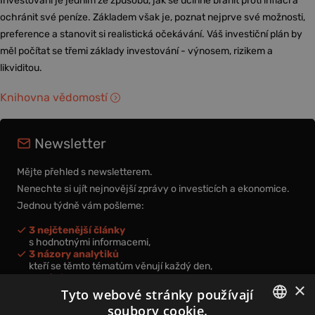
Investování je jedním ze způsobů, jak se účinně bránit proti inflaci a
ochránit své peníze. Základem však je, poznat nejprve své možnosti,
preference a stanovit si realistická očekávání. Váš investiční plán by
měl počítat se třemi základy investování - výnosem, rizikem a
likviditou.
Knihovna vědomostí
Newsletter
Mějte přehled s newsletterem.
Nenechte si ujít nejnovější zprávy o investicích a ekonomice.
Jednou týdně vám pošleme:
3 nejčtenější články
s hodnotnými informacemi,
3 názory analytiků
kteří se těmto tématům věnují každý den,
nová videa a podcasty
×
k prohloubení vašich znalostí.
Tyto webové stránky používají
soubory cookie.