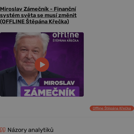
Miroslav Zámečník - Finanční
systém světa se musí změnit
(OFFLINE Štěpána Křečka)
Offline Štěpána Křečka
Názory analytiků