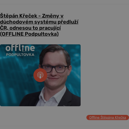
Štěpán Křeček - Změny v
důchodovém systému předluží
ČR, odnesou to pracující
(OFFLINE Podpultovka)
Offline Štěpána Křečka