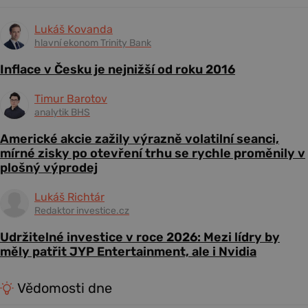
Lukáš Kovanda
hlavní ekonom Trinity Bank
Inflace v Česku je nejnižší od roku 2016
Timur Barotov
analytik BHS
Americké akcie zažily výrazně volatilní seanci,
mírné zisky po otevření trhu se rychle proměnily v
plošný výprodej
Lukáš Richtár
Redaktor investice.cz
Udržitelné investice v roce 2026: Mezi lídry by
měly patřit JYP Entertainment, ale i Nvidia
Vědomosti dne