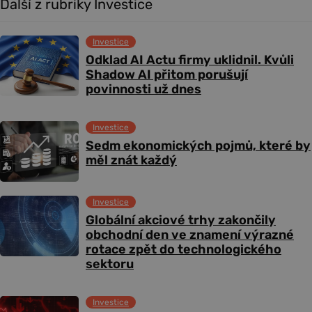
Další z rubriky Investice
Investice
Odklad AI Actu firmy uklidnil. Kvůli
Shadow AI přitom porušují
povinnosti už dnes
Investice
Sedm ekonomických pojmů, které by
měl znát každý
Investice
Globální akciové trhy zakončily
obchodní den ve znamení výrazné
rotace zpět do technologického
sektoru
Investice