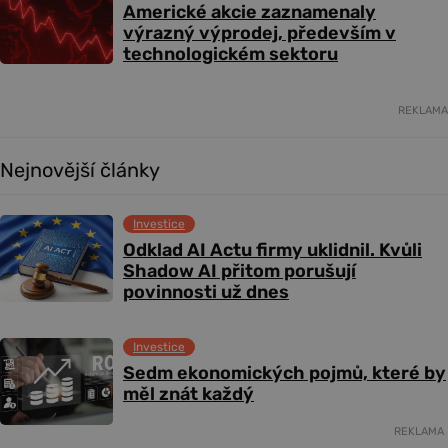
Americké akcie zaznamenaly
výrazný výprodej, především v
technologickém sektoru
REKLAMA
Nejnovější články
Investice
Odklad AI Actu firmy uklidnil. Kvůli
Shadow AI přitom porušují
povinnosti už dnes
Investice
Sedm ekonomických pojmů, které by
měl znát každý
REKLAMA