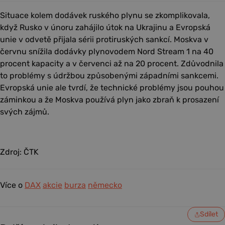
Situace kolem dodávek ruského plynu se zkomplikovala,
když Rusko v únoru zahájilo útok na Ukrajinu a Evropská
unie v odvetě přijala sérii protiruských sankcí. Moskva v
červnu snížila dodávky plynovodem Nord Stream 1 na 40
procent kapacity a v červenci až na 20 procent. Zdůvodnila
to problémy s údržbou způsobenými západními sankcemi.
Evropská unie ale tvrdí, že technické problémy jsou pouhou
záminkou a že Moskva používá plyn jako zbraň k prosazení
svých zájmů.
Zdroj: ČTK
Více o
DAX
akcie
burza
německo
Sdílet