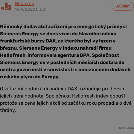
Redakce
Sdílet
19. 9. 2022 0:00
Německý dodavatel zařízení pro energetický průmysl
Siemens Energy se dnes vrací do hlavního indexu
frankfurtské burzy DAX, ze kterého byl vyřazen v
březnu. Siemens Energy v indexu nahradí firmu
Hellofresh, informovala agentura DPA. Společnost
Siemens Energy se v posledních měsících dostala do
centra pozornosti v souvislosti s omezováním dodávek
ruského plynu do Evropy.
O zařazení podniků do indexu DAX rozhoduje především
jejich tržní hodnota. Společnost Hellofresh index opouští,
protože se cena jejích akcií od začátku roku propadla o dvě
třetiny.
REKLAMA