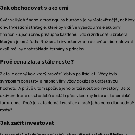
Jak obchodovat s akciemi
Svět velkých financí a tradingu na burzách je nyní otevřenější, než kdy
dřív. Investiční strategie, které byly dříve výsadou malé skupiny
finančníků, jsou dnes přístupné každému, kdo si zřídí účet u brokera,
kterých je celá řada. Než se ale investor vrhne do světa obchodování
akcií, měl by znát základní termíny a principy.
Proč cena zlata stále roste?
Zlato je cenný kov, který provází lidstvo po tisíciletí. Vždy bylo
symbolem bohatství a napříč věky vždy dokázalo udržet svou
hodnotu. A právě v tom spočívá jeho přitažlivost pro investory. Je to
aktivum, které dlouhodobě obstálo přes všechny krize a ekonomické
turbulence. Proč je zlato dobrá investice a proč jeho cena dlouhodobě
roste?
Jak začít investovat