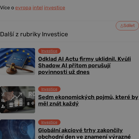
Více o
evropa
intel
investice
Sdílet
Další z rubriky Investice
Investice
Odklad AI Actu firmy uklidnil. Kvůli
Shadow AI přitom porušují
povinnosti už dnes
Investice
Sedm ekonomických pojmů, které by
měl znát každý
Investice
Globální akciové trhy zakončily
obchodní den ve znamení výrazné