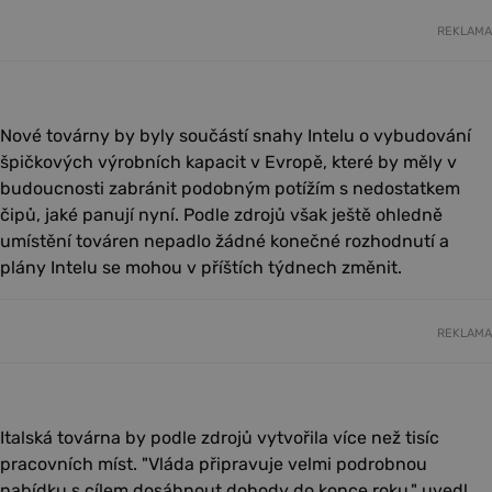
REKLAMA
Nové továrny by byly součástí snahy Intelu o vybudování
špičkových výrobních kapacit v Evropě, které by měly v
budoucnosti zabránit podobným potížím s nedostatkem
čipů, jaké panují nyní. Podle zdrojů však ještě ohledně
umístění továren nepadlo žádné konečné rozhodnutí a
plány Intelu se mohou v příštích týdnech změnit.
REKLAMA
Italská továrna by podle zdrojů vytvořila více než tisíc
pracovních míst. "Vláda připravuje velmi podrobnou
nabídku s cílem dosáhnout dohody do konce roku," uvedl