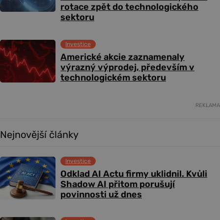
rotace zpět do technologického
sektoru
Investice
Americké akcie zaznamenaly
výrazný výprodej, především v
technologickém sektoru
REKLAMA
Nejnovější články
Investice
Odklad AI Actu firmy uklidnil. Kvůli
Shadow AI přitom porušují
povinnosti už dnes