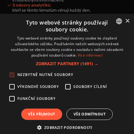
s hodnotnými informacemi,
3 názory analytiků
kteří se těmto tématům věnují každý den,
nová videa a podcasty
×
k prohloubení vašich znalostí.
Tyto webové stránky používají
soubory cookie.
CZECH
Tyto webové stránky používají soubory cookie ke zlepšení
uživatelského zážitku. Používáním našich webových stránek
CZ
souhlasíte se všemi soubory cookie v souladu s našimi zásadami
Přihlášením k newsletteru vyjadřujete svůj souhlas s
podmínkami
používání souborů cookie.
Více informací
zpracování osobních údajů
.
ZOBRAZIT PARTNERY
(1491) →
Kontakt
NEZBYTNĚ NUTNÉ SOUBORY
Zásady používání souborů cookies
Zpracování osobních údajů
VÝKONOVÉ SOUBORY
SOUBORY CÍLENÍ
Autoři
Nastavení cookies
FUNKČNÍ SOUBORY
VŠE PŘIJMOUT
VŠE ODMÍTNOUT
Copyright 2024 © Investice.cz. Všechna práva vyhrazena.
ZOBRAZIT PODROBNOSTI
Publikování nebo další šíření obsahu serveru www.investice.cz není možné bez