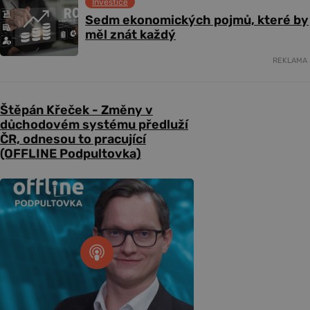
Investice
Sedm ekonomických pojmů, které by
měl znát každý
REKLAMA
Štěpán Křeček - Změny v
důchodovém systému předluží
ČR, odnesou to pracující
(OFFLINE Podpultovka)