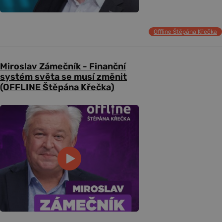
Offline Štěpána Křečka
Miroslav Zámečník - Finanční
systém světa se musí změnit
(OFFLINE Štěpána Křečka)