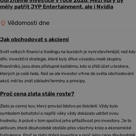
Udržitelné investice v roce 2026: Mezi lídry by
měly patřit JYP Entertainment, ale i Nvidia
Vědomosti dne
Jak obchodovat s akciemi
Svět velkých financí a tradingu na burzách je nyní otevřenější, než kdy
dřív. Investiční strategie, které byly dříve výsadou malé skupiny
finančníků, jsou dnes přístupné každému, kdo si zřídí účet u brokera,
kterých je celá řada. Než se ale investor vrhne do světa obchodování
akcií, měl by znát základní termíny a principy.
Proč cena zlata stále roste?
Zlato je cenný kov, který provází lidstvo po tisíciletí. Vždy bylo
symbolem bohatství a napříč věky vždy dokázalo udržet svou
hodnotu. A právě v tom spočívá jeho přitažlivost pro investory. Je to
aktivum, které dlouhodobě obstálo přes všechny krize a ekonomické
turbulence. Proč je zlato dobrá investice a proč jeho cena dlouhodobě