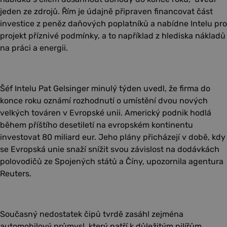
jeden ze zdrojů. Řím je údajně připraven financovat část
investice z peněz daňových poplatníků a nabídne Intelu pro
projekt příznivé podmínky, a to například z hlediska nákladů
na práci a energii.
Šéf Intelu Pat Gelsinger minulý týden uvedl, že firma do
konce roku oznámí rozhodnutí o umístění dvou nových
velkých továren v Evropské unii. Americký podnik hodlá
během příštího desetiletí na evropském kontinentu
investovat 80 miliard eur. Jeho plány přicházejí v době, kdy
se Evropská unie snaží snížit svou závislost na dodávkách
polovodičů ze Spojených států a Číny, upozornila agentura
Reuters.
Současný nedostatek čipů tvrdě zasáhl zejména
automobilový průmysl, který patří k důležitým pilířům