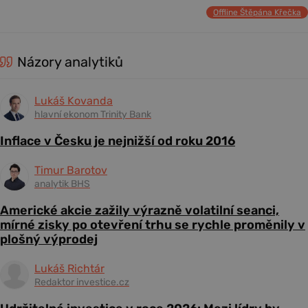
Offline Štěpána Křečka
Názory analytiků
Lukáš Kovanda
hlavní ekonom Trinity Bank
Inflace v Česku je nejnižší od roku 2016
Timur Barotov
analytik BHS
Americké akcie zažily výrazně volatilní seanci,
mírné zisky po otevření trhu se rychle proměnily v
plošný výprodej
Lukáš Richtár
Redaktor investice.cz