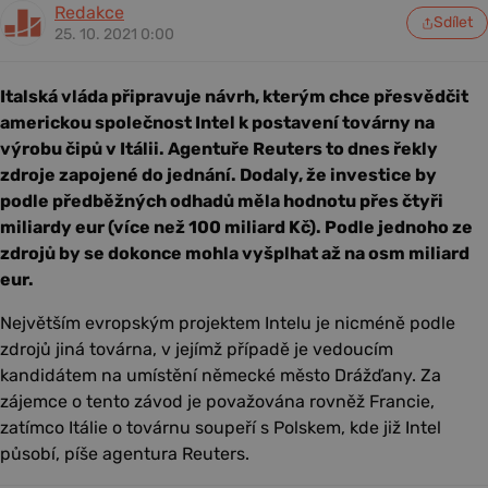
Redakce
Sdílet
25. 10. 2021 0:00
Italská vláda připravuje návrh, kterým chce přesvědčit
americkou společnost Intel k postavení továrny na
výrobu čipů v Itálii. Agentuře Reuters to dnes řekly
zdroje zapojené do jednání. Dodaly, že investice by
podle předběžných odhadů měla hodnotu přes čtyři
miliardy eur (více než 100 miliard Kč). Podle jednoho ze
zdrojů by se dokonce mohla vyšplhat až na osm miliard
eur.
Největším evropským projektem Intelu je nicméně podle
zdrojů jiná továrna, v jejímž případě je vedoucím
kandidátem na umístění německé město Drážďany. Za
zájemce o tento závod je považována rovněž Francie,
zatímco Itálie o továrnu soupeří s Polskem, kde již Intel
působí, píše agentura Reuters.