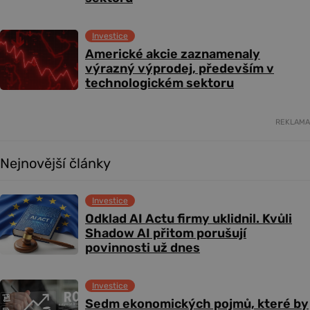
Investice
Americké akcie zaznamenaly
výrazný výprodej, především v
technologickém sektoru
REKLAMA
Nejnovější články
Investice
Odklad AI Actu firmy uklidnil. Kvůli
Shadow AI přitom porušují
povinnosti už dnes
Investice
Sedm ekonomických pojmů, které by