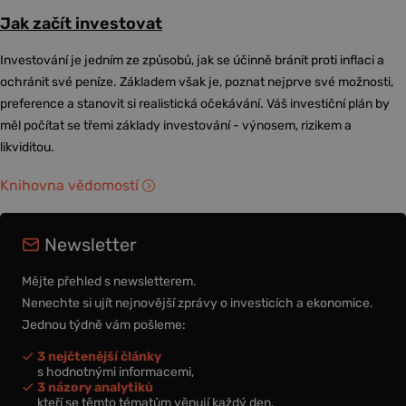
Jak začít investovat
Investování je jedním ze způsobů, jak se účinně bránit proti inflaci a
ochránit své peníze. Základem však je, poznat nejprve své možnosti,
preference a stanovit si realistická očekávání. Váš investiční plán by
měl počítat se třemi základy investování - výnosem, rizikem a
likviditou.
Knihovna vědomostí
Newsletter
Mějte přehled s newsletterem.
Nenechte si ujít nejnovější zprávy o investicích a ekonomice.
Jednou týdně vám pošleme:
3 nejčtenější články
s hodnotnými informacemi,
3 názory analytiků
kteří se těmto tématům věnují každý den,