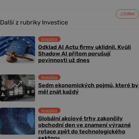
Sdílet
Další z rubriky Investice
Investice
Odklad AI Actu firmy uklidnil. Kvůli
Shadow AI přitom porušují
povinnosti už dnes
Investice
Sedm ekonomických pojmů, které by
měl znát každý
Investice
Globální akciové trhy zakončily
obchodní den ve znamení výrazné
rotace zpět do technologického
sektoru