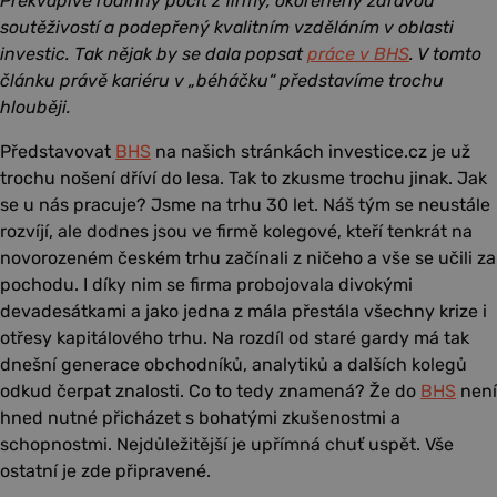
Překvapivě rodinný pocit z firmy, okořeněný zdravou
soutěživostí a podepřený kvalitním vzděláním v oblasti
investic. Tak nějak by se dala popsat
práce v BHS
. V tomto
článku právě kariéru v „béháčku“ představíme trochu
hlouběji.
Představovat
BHS
na našich stránkách investice.cz je už
trochu nošení dříví do lesa. Tak to zkusme trochu jinak. Jak
se u nás pracuje? Jsme na trhu 30 let. Náš tým se neustále
rozvíjí, ale dodnes jsou ve firmě kolegové, kteří tenkrát na
novorozeném českém trhu začínali z ničeho a vše se učili za
pochodu. I díky nim se firma probojovala divokými
devadesátkami a jako jedna z mála přestála všechny krize i
otřesy kapitálového trhu. Na rozdíl od staré gardy má tak
dnešní generace obchodníků, analytiků a dalších kolegů
odkud čerpat znalosti. Co to tedy znamená? Že do
BHS
není
hned nutné přicházet s bohatými zkušenostmi a
schopnostmi. Nejdůležitější je upřímná chuť uspět. Vše
ostatní je zde připravené.