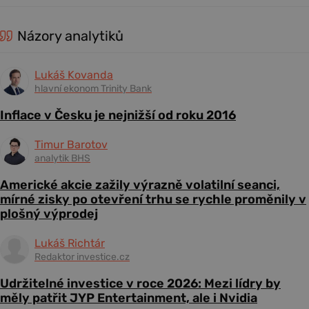
Názory analytiků
Lukáš Kovanda
hlavní ekonom Trinity Bank
Inflace v Česku je nejnižší od roku 2016
Timur Barotov
analytik BHS
Americké akcie zažily výrazně volatilní seanci,
mírné zisky po otevření trhu se rychle proměnily v
plošný výprodej
Lukáš Richtár
Redaktor investice.cz
Udržitelné investice v roce 2026: Mezi lídry by
měly patřit JYP Entertainment, ale i Nvidia