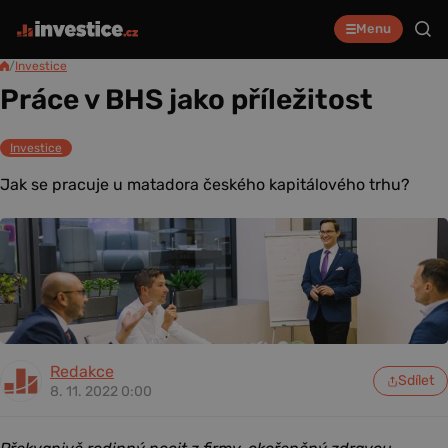
Menu
/
Investice
Práce v BHS jako příležitost
Investice
Jak se pracuje u matadora českého kapitálového trhu?
Redakce
Sdílet
8. 11. 2022 0:00