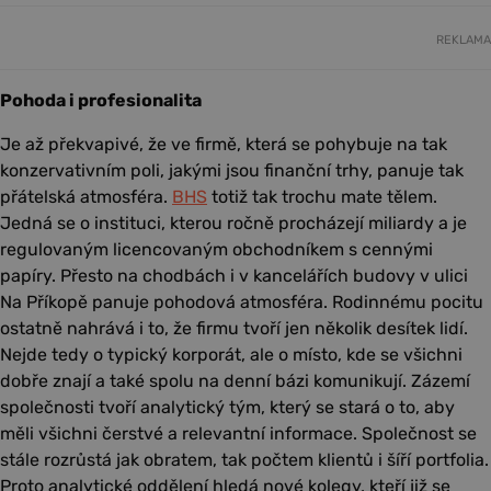
REKLAMA
Pohoda i profesionalita
Je až překvapivé, že ve firmě, která se pohybuje na tak
konzervativním poli, jakými jsou finanční trhy, panuje tak
přátelská atmosféra.
BHS
totiž tak trochu mate tělem.
Jedná se o instituci, kterou ročně procházejí miliardy a je
regulovaným licencovaným obchodníkem s cennými
papíry. Přesto na chodbách i v kancelářích budovy v ulici
Na Příkopě panuje pohodová atmosféra. Rodinnému pocitu
ostatně nahrává i to, že firmu tvoří jen několik desítek lidí.
Nejde tedy o typický korporát, ale o místo, kde se všichni
dobře znají a také spolu na denní bázi komunikují. Zázemí
společnosti tvoří analytický tým, který se stará o to, aby
měli všichni čerstvé a relevantní informace. Společnost se
stále rozrůstá jak obratem, tak počtem klientů i šíří portfolia.
Proto analytické oddělení hledá nové kolegy, kteří již se