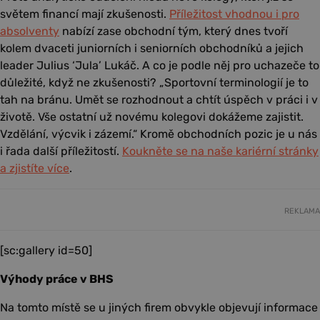
světem financí mají zkušenosti.
Příležitost vhodnou i pro
absolventy
nabízí zase obchodní tým, který dnes tvoří
kolem dvaceti juniorních i seniorních obchodníků a jejich
leader Julius ‘Jula’ Lukáč. A co je podle něj pro uchazeče to
důležité, když ne zkušenosti? „Sportovní terminologií je to
tah na bránu. Umět se rozhodnout a chtít úspěch v práci i v
životě. Vše ostatní už novému kolegovi dokážeme zajistit.
Vzdělání, výcvik i zázemí.“ Kromě obchodních pozic je u nás
i řada další příležitostí.
Koukněte se na naše kariérní stránky
a zjistíte více
.
REKLAMA
[sc:gallery id=50]
Výhody práce v BHS
Na tomto místě se u jiných firem obvykle objevují informace