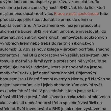
o výhodách od multisportky po kávu v kancelářích. To
všechno je i zde samozřejmostí. BHS však hledá lidi, kteří
mají ambice dosáhnout více.
Práce v naší společnosti
totiž
představuje příležitost dostat se přímo do dění na
kapitálovém trhu. A to znamená víc než jen pracovat s
akciemi na burze. BHS klientům umožňuje investovat i do
alternativních aktiv, komerčních nemovitostí, soukromých
výrobních firem nebo třeba do raritních ikonických
automobilů. Aby se nový kolega v širokém portfoliu snadno
zorientoval, má BHS propracovaný vzdělávací systém. Díky
tomu je možné ve firmě rychle profesionálně vyrůst. To se
projevuje i na výši odměny, která je napojená na jasnou
motivační složku, jež nemá horní hranici. Příjemným
bonusem jsou i časté firemní eventy s klienty, při kterých se
nejen investorům, ale i jejich obchodníkům otevírá svět
exkluzivních zážitků. V posledních letech jsme se tak
účastnili třeba prestižních závodů na okruzích, atraktivních
akcí v oblasti umění nebo si třeba společně zastříleli na
střelnici. Svět investování u BHS je tak nejen vystaven na