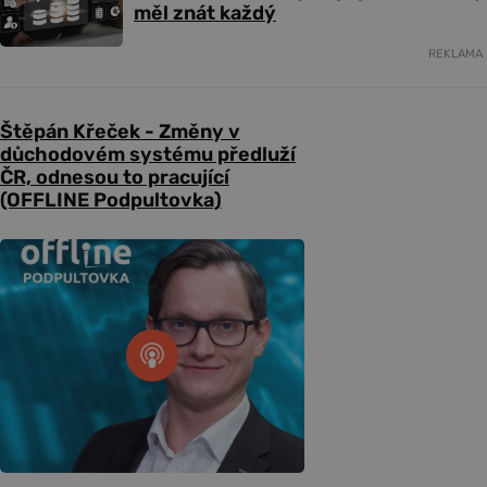
měl znát každý
REKLAMA
Štěpán Křeček - Změny v
důchodovém systému předluží
ČR, odnesou to pracující
(OFFLINE Podpultovka)