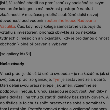
jistější, začíná chodit na první schůzky společně se svým
seniorním kolegou a má možnost postupně nabírat
zkušenosti. V mezičase probíhá souběžně další rozvoj
dovedností pod vedením
externího kouče Radovana
Vaculíka
. Čas, kdy nový kolega samostatně vstupuje do
vztahu s investorem, přichází obvykle až po několika
týdnech či měsících a v okamžiku, kdy je pro danou činnost
obchodník plně připraven a vybaven.
[sc:gallery id=51]
Naše zásady
V naší práci je důležitá určitá svoboda – je na každém, jak si
svůj čas a práci zorganizuje.
Tým
je sestavený ze srdcařů,
kteří dělají svou práci nejlépe, jak umějí, vzájemně se
podporují i hecují. Druhou zásadou je poctivost. Jen díky ní
jsme dokázali na trhu zůstat tři dekády bez ztráty důvěry. A
do třetice je to chuť uspět, pracovat na sobě a pomáhat v
tom i ostatním. Protože týmová práce a vzájemná podpora