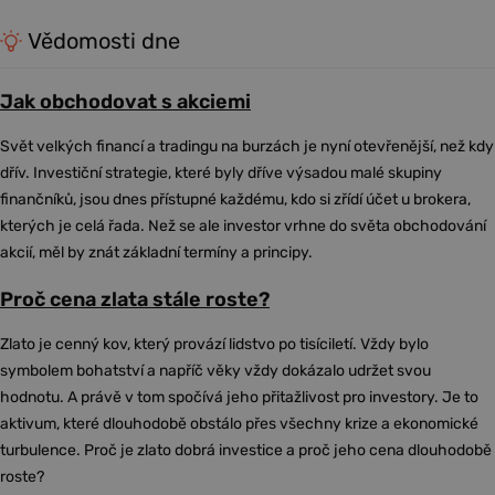
Vědomosti dne
Jak obchodovat s akciemi
Svět velkých financí a tradingu na burzách je nyní otevřenější, než kdy
dřív. Investiční strategie, které byly dříve výsadou malé skupiny
finančníků, jsou dnes přístupné každému, kdo si zřídí účet u brokera,
kterých je celá řada. Než se ale investor vrhne do světa obchodování
akcií, měl by znát základní termíny a principy.
Proč cena zlata stále roste?
Zlato je cenný kov, který provází lidstvo po tisíciletí. Vždy bylo
symbolem bohatství a napříč věky vždy dokázalo udržet svou
hodnotu. A právě v tom spočívá jeho přitažlivost pro investory. Je to
aktivum, které dlouhodobě obstálo přes všechny krize a ekonomické
turbulence. Proč je zlato dobrá investice a proč jeho cena dlouhodobě
roste?