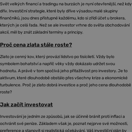
Svět velkých financí a tradingu na burzách je nyní otevřenější, než kdy
dřív. Investiční strategie, které byly dříve výsadou malé skupiny
finančníků, jsou dnes přístupné každému, kdo si zřídí účet u brokera,
kterých je celá řada. Než se ale investor vrhne do světa obchodování
akcií, měl by znát základní termíny a principy.
Proč cena zlata stále roste?
Zlato je cenný kov, který provází lidstvo po tisíciletí. Vždy bylo
symbolem bohatství a napříč věky vždy dokázalo udržet svou
hodnotu. A právě v tom spočívá jeho přitažlivost pro investory. Je to
aktivum, které dlouhodobě obstálo přes všechny krize a ekonomické
turbulence. Proč je zlato dobrá investice a proč jeho cena dlouhodobě
roste?
Jak začít investovat
Investování je jedním ze způsobů, jak se účinně bránit proti inflaci a
ochránit své peníze. Základem však je, poznat nejprve své možnosti,
preference a stanovit si realistická očekávání. Váš investiční plán by