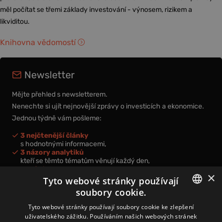
měl počítat se třemi základy investování - výnosem, rizikem a
likviditou.
Knihovna vědomostí
Newsletter
Mějte přehled s newsletterem.
Nenechte si ujít nejnovější zprávy o investicích a ekonomice.
Jednou týdně vám pošleme:
3 nejčtenější články
s hodnotnými informacemi,
3 názory analytiků
kteří se těmto tématům věnují každý den,
nová videa a podcasty
×
k prohloubení vašich znalostí.
Tyto webové stránky používají
soubory cookie.
CZECH
Tyto webové stránky používají soubory cookie ke zlepšení
uživatelského zážitku. Používáním našich webových stránek
CZ