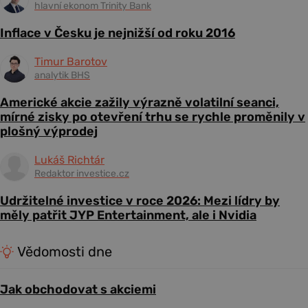
hlavní ekonom Trinity Bank
Inflace v Česku je nejnižší od roku 2016
Timur Barotov
analytik BHS
Americké akcie zažily výrazně volatilní seanci,
mírné zisky po otevření trhu se rychle proměnily v
plošný výprodej
Lukáš Richtár
Redaktor investice.cz
Udržitelné investice v roce 2026: Mezi lídry by
měly patřit JYP Entertainment, ale i Nvidia
Vědomosti dne
Jak obchodovat s akciemi