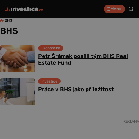
Menu
/
BHS
BHS
Ekonomika
Petr Šrámek posílil tým BHS Real
Estate Fund
Investice
Práce v BHS jako příležitost
REKLAMA