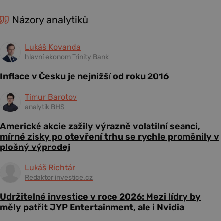
Názory analytiků
Lukáš Kovanda
hlavní ekonom Trinity Bank
Inflace v Česku je nejnižší od roku 2016
Timur Barotov
analytik BHS
Americké akcie zažily výrazně volatilní seanci,
mírné zisky po otevření trhu se rychle proměnily v
plošný výprodej
Lukáš Richtár
Redaktor investice.cz
Udržitelné investice v roce 2026: Mezi lídry by
měly patřit JYP Entertainment, ale i Nvidia