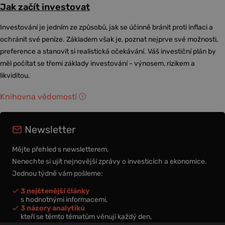
Jak začít investovat
Investování je jedním ze způsobů, jak se účinně bránit proti inflaci a
ochránit své peníze. Základem však je, poznat nejprve své možnosti,
preference a stanovit si realistická očekávání. Váš investiční plán by
měl počítat se třemi základy investování - výnosem, rizikem a
likviditou.
Knihovna vědomostí
Newsletter
Mějte přehled s newsletterem.
Nenechte si ujít nejnovější zprávy o investicích a ekonomice.
Jednou týdně vám pošleme:
3 nejčtenější články
s hodnotnými informacemi,
3 názory analytiků
kteří se těmto tématům věnují každý den,