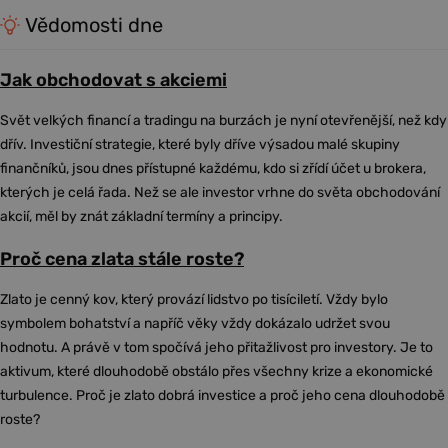
Vědomosti dne
Jak obchodovat s akciemi
Svět velkých financí a tradingu na burzách je nyní otevřenější, než kdy
dřív. Investiční strategie, které byly dříve výsadou malé skupiny
finančníků, jsou dnes přístupné každému, kdo si zřídí účet u brokera,
kterých je celá řada. Než se ale investor vrhne do světa obchodování
akcií, měl by znát základní termíny a principy.
Proč cena zlata stále roste?
Zlato je cenný kov, který provází lidstvo po tisíciletí. Vždy bylo
symbolem bohatství a napříč věky vždy dokázalo udržet svou
hodnotu. A právě v tom spočívá jeho přitažlivost pro investory. Je to
aktivum, které dlouhodobě obstálo přes všechny krize a ekonomické
turbulence. Proč je zlato dobrá investice a proč jeho cena dlouhodobě
roste?