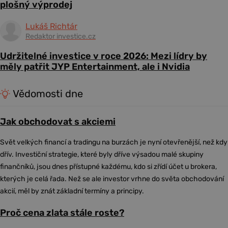
plošný výprodej
Lukáš Richtár
Redaktor investice.cz
Udržitelné investice v roce 2026: Mezi lídry by
měly patřit JYP Entertainment, ale i Nvidia
Vědomosti dne
Jak obchodovat s akciemi
Svět velkých financí a tradingu na burzách je nyní otevřenější, než kdy
dřív. Investiční strategie, které byly dříve výsadou malé skupiny
finančníků, jsou dnes přístupné každému, kdo si zřídí účet u brokera,
kterých je celá řada. Než se ale investor vrhne do světa obchodování
akcií, měl by znát základní termíny a principy.
Proč cena zlata stále roste?