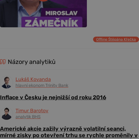
Offline Štěpána Křečka
Názory analytiků
Lukáš Kovanda
hlavní ekonom Trinity Bank
Inflace v Česku je nejnižší od roku 2016
Timur Barotov
analytik BHS
Americké akcie zažily výrazně volatilní seanci,
mírné zisky po otevření trhu se rychle proměnily v