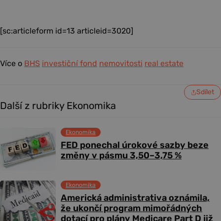
[sc:articleform id=13 articleid=3020]
Více o
BHS
investiční fond
nemovitosti
real estate
Sdílet
Další z rubriky Ekonomika
Ekonomika
FED ponechal úrokové sazby beze
změny v pásmu 3,50–3,75 %
Ekonomika
Americká administrativa oznámila,
že ukončí program mimořádných
dotací pro plány Medicare Part D již