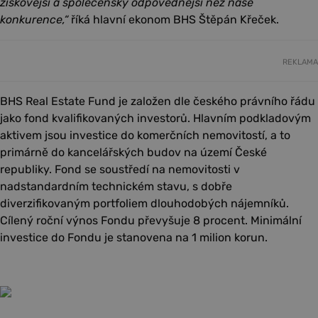
ziskovější a společensky odpovědnější než naše
konkurence,“
říká hlavní ekonom BHS Štěpán Křeček.
REKLAMA
BHS Real Estate Fund je založen dle českého právního řádu
jako fond kvalifikovaných investorů. Hlavním podkladovým
aktivem jsou investice do komerčních nemovitostí, a to
primárně do kancelářských budov na území České
republiky. Fond se soustředí na nemovitosti v
nadstandardním technickém stavu, s dobře
diverzifikovaným portfoliem dlouhodobých nájemníků.
Cílený roční výnos Fondu převyšuje 8 procent. Minimální
investice do Fondu je stanovena na 1 milion korun.