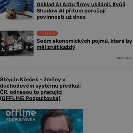
Odklad AI Actu firmy uklidnil. Kvůli
Shadow AI přitom porušují
povinnosti už dnes
Investice
Sedm ekonomických pojmů, které by
měl znát každý
REKLAMA
Štěpán Křeček - Změny v
důchodovém systému předluží
ČR, odnesou to pracující
(OFFLINE Podpultovka)