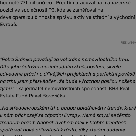
hodnotě 771 milionů eur. Předtím pracoval na manažerské
pozici ve společnosti P3, kde se zaměřoval na
developerskou činnost a správu aktiv ve střední a východní
Evropě.
REKLAMA
“Petra Šrámka považuji za veterána nemovitostního trhu.
Díky jeho četným mezinárodním zkušenostem, skvěle
odvedené práci na dřívějších projektech a perfektní pověsti
na trhu jsem přesvědčen, že bude výraznou posilou našeho
týmu,“
říká jednatel nemovitostních společností BHS Real
Estate Fund Pavel Borovička.
„Na středoevropském trhu budou uplatňovány trendy, které
k nám přicházejí ze západní Evropy. Nemá smysl se těmto
trendům bránit. Naopak bychom měli v těchto trendech
spatřovat nové příležitosti k růstu, díky kterým budeme