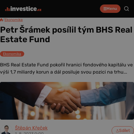
Menu
/
Ekonomika
Petr Šrámek posílil tým BHS Real
Estate Fund
Ekonomika
BHS Real Estate Fund pokořil hranici fondového kapitálu ve
výši 1,7 miliardy korun a dál posiluje svou pozici na trhu...
Štěpán Křeček
Sdílet
1. 8. 2023 0:00