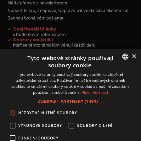
Mějte přehled s newsletterem.
Nenechte si ujít nejnovější zprávy o investicích a ekonomice.
Jednou týdně vám pošleme:
3 nejčtenější články
s hodnotnými informacemi,
3 názory analytiků
kteří se těmto tématům věnují každý den,
nová videa a podcasty
×
k prohloubení vašich znalostí.
Tyto webové stránky používají
soubory cookie.
CZECH
Tyto webové stránky používají soubory cookie ke zlepšení
uživatelského zážitku. Používáním našich webových stránek
CZ
souhlasíte se všemi soubory cookie v souladu s našimi zásadami
Přihlášením k newsletteru vyjadřujete svůj souhlas s
podmínkami
používání souborů cookie.
Více informací
zpracování osobních údajů
.
ZOBRAZIT PARTNERY
(1491) →
Kontakt
NEZBYTNĚ NUTNÉ SOUBORY
Zásady používání souborů cookies
Zpracování osobních údajů
VÝKONOVÉ SOUBORY
SOUBORY CÍLENÍ
Autoři
Nastavení cookies
FUNKČNÍ SOUBORY