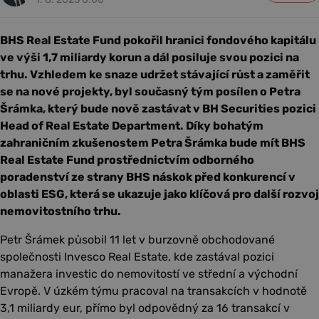
BHS Real Estate Fund pokořil hranici fondového kapitálu
ve výši 1,7 miliardy korun a dál posiluje svou pozici na
trhu. Vzhledem ke snaze udržet stávající růst a zaměřit
se na nové projekty, byl současný tým posílen o Petra
Šrámka, který bude nově zastávat v BH Securities pozici
Head of Real Estate Department. Díky bohatým
zahraničním zkušenostem Petra Šrámka bude mít BHS
Real Estate Fund prostřednictvím odborného
poradenství ze strany BHS náskok před konkurencí v
oblasti ESG, která se ukazuje jako klíčová pro další rozvoj
nemovitostního trhu.
Petr Šrámek působil 11 let v burzovně obchodované
společnosti Invesco Real Estate, kde zastával pozici
manažera investic do nemovitostí ve střední a východní
Evropě. V úzkém týmu pracoval na transakcích v hodnotě
3,1 miliardy eur, přímo byl odpovědný za 16 transakcí v