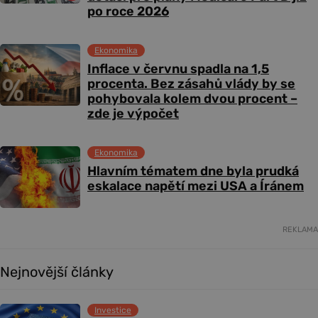
po roce 2026
Ekonomika
Inflace v červnu spadla na 1,5
procenta. Bez zásahů vlády by se
pohybovala kolem dvou procent –
zde je výpočet
Ekonomika
Hlavním tématem dne byla prudká
eskalace napětí mezi USA a Íránem
REKLAMA
Nejnovější články
Investice