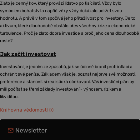
Zlato je cenný kov, který provází lidstvo po tisíciletí. Vždy bylo
symbolem bohatství a napříč věky vždy dokázalo udržet svou
hodnotu. A právě v tom spočívá jeho přitažlivost pro investory. Je to
aktivum, které dlouhodobě obstálo přes všechny krize a ekonomické
turbulence. Proč je zlato dobrá investice a proč jeho cena dlouhodobě
roste?
Jak začít investovat
Investování je jedním ze způsobů, jak se účinně bránit proti inflaci a
ochránit své peníze. Základem však je, poznat nejprve své možnosti,
preference a stanovit si realistická očekávání. Váš investiční plán by
měl počítat se třemi základy investování - výnosem, rizikem a
likviditou.
Knihovna vědomostí
Newsletter