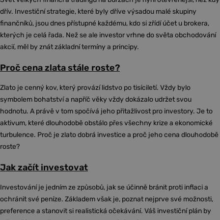
dřív. Investiční strategie, které byly dříve výsadou malé skupiny
finančníků, jsou dnes přístupné každému, kdo si zřídí účet u brokera,
kterých je celá řada. Než se ale investor vrhne do světa obchodování
akcií, měl by znát základní termíny a principy.
Proč cena zlata stále roste?
Zlato je cenný kov, který provází lidstvo po tisíciletí. Vždy bylo
symbolem bohatství a napříč věky vždy dokázalo udržet svou
hodnotu. A právě v tom spočívá jeho přitažlivost pro investory. Je to
aktivum, které dlouhodobě obstálo přes všechny krize a ekonomické
turbulence. Proč je zlato dobrá investice a proč jeho cena dlouhodobě
roste?
Jak začít investovat
Investování je jedním ze způsobů, jak se účinně bránit proti inflaci a
ochránit své peníze. Základem však je, poznat nejprve své možnosti,
preference a stanovit si realistická očekávání. Váš investiční plán by