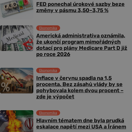
FED ponechal úrokové sazby beze
změny v pásmu 3,50–3,75 %
Ekonomika
Americká administrativa oznámila,
že ukončí program mimořádných
dotací pro plány Medicare Part D již
po roce 2026
Ekonomika
Inflace v červnu spadla na 1,5
procenta. Bez zásahů vlády by se
pohybovala kolem dvou procent –
zde je výpočet
Ekonomika
Hlavním tématem dne byla prudká
eskalace napětí mezi USA a Íránem