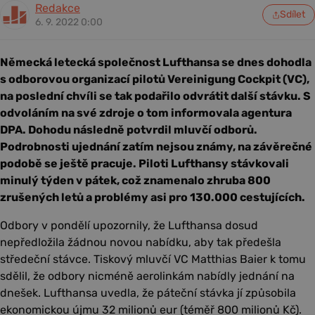
Redakce
Sdílet
6. 9. 2022 0:00
Německá letecká společnost Lufthansa se dnes dohodla
s odborovou organizací pilotů Vereinigung Cockpit (VC),
na poslední chvíli se tak podařilo odvrátit další stávku. S
odvoláním na své zdroje o tom informovala agentura
DPA. Dohodu následně potvrdil mluvčí odborů.
Podrobnosti ujednání zatím nejsou známy, na závěrečné
podobě se ještě pracuje. Piloti Lufthansy stávkovali
minulý týden v pátek, což znamenalo zhruba 800
zrušených letů a problémy asi pro 130.000 cestujících.
Odbory v pondělí upozornily, že Lufthansa dosud
nepředložila žádnou novou nabídku, aby tak předešla
středeční stávce. Tiskový mluvčí VC Matthias Baier k tomu
sdělil, že odbory nicméně aerolinkám nabídly jednání na
dnešek. Lufthansa uvedla, že páteční stávka jí způsobila
ekonomickou újmu 32 milionů eur (téměř 800 milionů Kč).