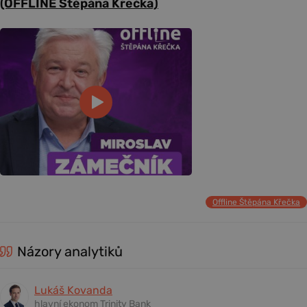
(OFFLINE Štěpána Křečka)
Offline Štěpána Křečka
Názory analytiků
Lukáš Kovanda
hlavní ekonom Trinity Bank