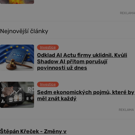
REKLAMA
Nejnovější články
Investice
Odklad AI Actu firmy uklidnil. Kvůli
Shadow AI přitom porušují
povinnosti už dnes
Investice
Sedm ekonomických pojmů, které by
měl znát každý
REKLAMA
Štěpán Křeček - Změny v