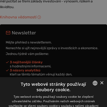
měl počítat se třemi základy investování - výnosem, rizikem a
likviditou.
Knihovna vědomostí
Newsletter
Mějte přehled s newsletterem.
Nenechte si ujít nejnovější zprávy o investicích a ekonomice.
Jednou týdně vám pošleme:
3 nejčtenější články
s hodnotnými informacemi,
3 názory analytiků
kteří se těmto tématům věnují každý den,
nová videa a podcasty
×
k prohloubení vašich znalostí.
Tyto webové stránky používají
soubory cookie.
CZECH
Tyto webové stránky používají soubory cookie ke zlepšení
uživatelského zážitku. Používáním našich webových stránek
CZ
souhlasíte se všemi soubory cookie v souladu s našimi zásadami
Přihlášením k newsletteru vyjadřujete svůj souhlas s
podmínkami