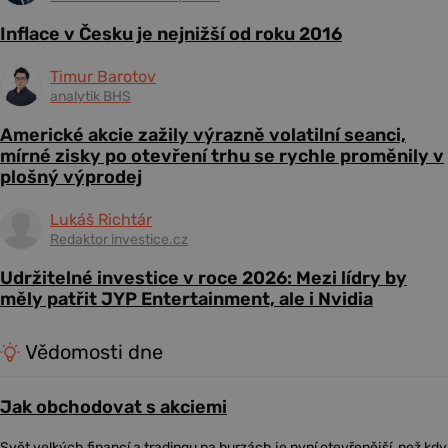
Inflace v Česku je nejnižší od roku 2016
Timur Barotov
analytik BHS
Americké akcie zažily výrazně volatilní seanci,
mírné zisky po otevření trhu se rychle proměnily v
plošný výprodej
Lukáš Richtár
Redaktor investice.cz
Udržitelné investice v roce 2026: Mezi lídry by
měly patřit JYP Entertainment, ale i Nvidia
Vědomosti dne
Jak obchodovat s akciemi
Svět velkých financí a tradingu na burzách je nyní otevřenější, než kdy