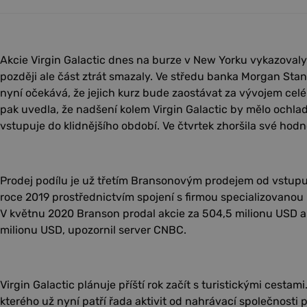
Akcie Virgin Galactic dnes na burze v New Yorku vykazovaly p
později ale část ztrát smazaly. Ve středu banka Morgan Stan
nyní očekává, že jejich kurz bude zaostávat za vývojem celé
pak uvedla, že nadšení kolem Virgin Galactic by mělo ochlad
vstupuje do klidnějšího období. Ve čtvrtek zhoršila své hodn
Prodej podílu je už třetím Bransonovým prodejem od vstupu 
roce 2019 prostřednictvím spojení s firmou specializovanou
V květnu 2020 Branson prodal akcie za 504,5 milionu USD a
milionu USD, upozornil server CNBC.
Virgin Galactic plánuje příští rok začít s turistickými cesta
kterého už nyní patří řada aktivit od nahrávací společnosti 