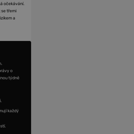
cká očekávání.
 se třemi
izikem a
m.
právy o
dnou týdně
,
nují každý
stí.