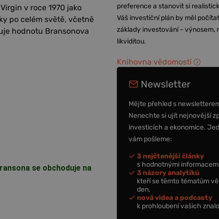
preference a stanovit si realisti
 Virgin v roce 1970 jako
Váš investiční plán by měl počítat
iky po celém světě, včetně
základy investování - výnosem, r
duje hodnotu Bransonova
likviditou.
Knihovna vědomostí
Newsletter
Mějte přehled s newslettere
Nenechte si ujít nejnovější z
investicích a ekonomice. Je
vám pošleme:
3 nejčtenější články
s hodnotnými informacemi
 Bransona se obchoduje na
3 názory analytiků
kteří se těmto tématům vě
den,
nová videa a podcasty
k prohloubení vašich znalo