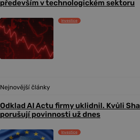
především v technologickém sektoru
Investice
Nejnovější články
Odklad AI Actu firmy uklidnil. Kvůli Sh
porušují povinnosti už dnes
Investice