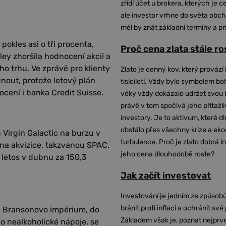
zřídí účet u brokera, kterých je c
ale investor vrhne do světa obch
měl by znát základní termíny a pr
okles asi o tři procenta,
Proč cena zlata stále r
ley zhoršila hodnocení akcií a
ho trhu. Ve zprávě pro klienty
Zlato je cenný kov, který provází 
nout, protože letový plán
tisíciletí. Vždy bylo symbolem bo
ocení i banka Credit Suisse.
věky vždy dokázalo udržet svou 
právě v tom spočívá jeho přitažli
investory. Je to aktivum, které 
obstálo přes všechny krize a ek
Virgin Galactic na burzu v
turbulence. Proč je zlato dobrá i
 na akvizice, takzvanou SPAC.
jeho cena dlouhodobě roste?
 letos v dubnu za 150,3
Jak začít investovat
Investování je jedním ze způsobů
bránit proti inflaci a ochránit své
mi. Bransonovo impérium, do
Základem však je, poznat nejprv
po nealkoholické nápoje, se