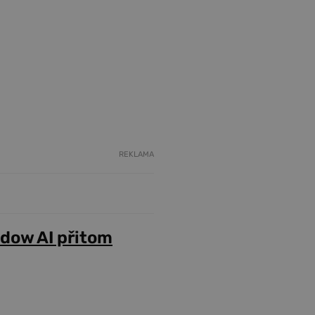
REKLAMA
adow AI přitom