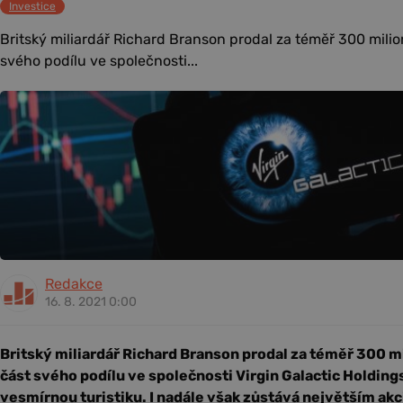
Investice
Britský miliardář Richard Branson prodal za téměř 300 milio
svého podílu ve společnosti...
Redakce
16. 8. 2021 0:00
Britský miliardář Richard Branson prodal za téměř 300 mi
část svého podílu ve společnosti Virgin Galactic Holding
vesmírnou turistiku. I nadále však zůstává největším ak