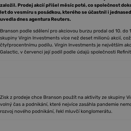
založil. Prodej akcií přišel měsíc poté, co společnost dok
let do vesmíru s posádkou, kterého se účastnil i jednas
uvedla dnes agentura Reuters.
Branson podle sdělení pro akciovou burzu prodal od 10. do 
skupiny Virgin Investments více než deset milionů akcií, co
čtyřprocentnímu podílu. Virgin Investments je největším ak
Galactic, v červenci její podíl podle údajů společnosti Refinit
Zisk z prodeje chce Branson použít na aktivity ze skupiny 
volný čas a podnikání, které nejvíce zasáhla pandemie nemoc
rozvoj nového podnikání, řekl mluvčí konglomerátu.