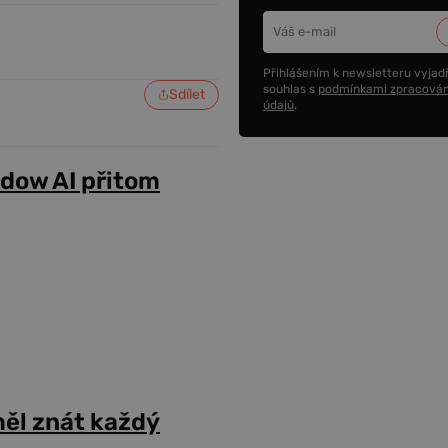
Přihlášením k newsletteru vyjadř
souhlas s
podmínkami zpracován
Sdílet
údajů
.
adow AI přitom
ěl znát každý