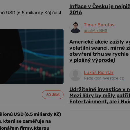
Inflace v Česku je nejni
2016
nů USD (6,5 miliardy Kč) část
Timur Barotov
analytik BHS
Americké akcie zažily 
volatilní seanci, mírné 
otevření trhu se rychle
v plošný výprodej
Lukáš Richtár
Redaktor investice.cz
Udržitelné investice v 
Sdílet
Mezi lídry by měly patři
Entertainment, ale i Nvi
lionů USD (6,5 miliardy Kč)
s, která se zaměřuje na
cionářem firmy, kterou