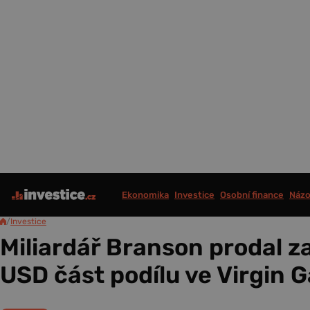
Ekonomika
Investice
Osobní finance
Názo
/
Investice
Miliardář Branson prodal z
USD část podílu ve Virgin G