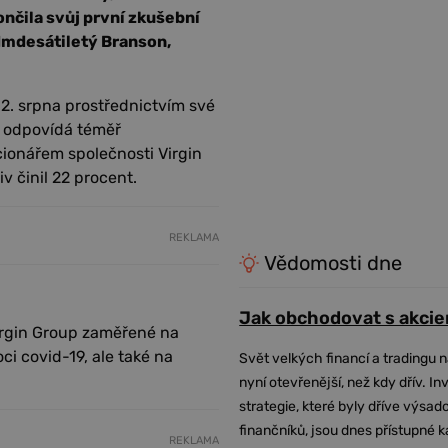
ončila svůj první zkušební
edmdesátiletý Branson,
12. srpna prostřednictvím své
ž odpovídá téměř
cionářem společnosti Virgin
iv činil 22 procent.
REKLAMA
Vědomosti dne
Jak obchodovat s akcie
Virgin Group zaměřené na
i covid-19, ale také na
Svět velkých financí a tradingu 
nyní otevřenější, než kdy dřív. In
strategie, které byly dříve výsa
finančníků, jsou dnes přístupné 
REKLAMA