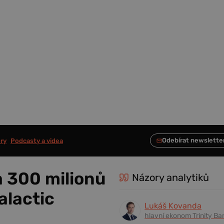
ry
Podcasty a videa
a 300 milionů
Názory analytiků
alactic
Lukáš Kovanda
hlavní ekonom Trinity Ba