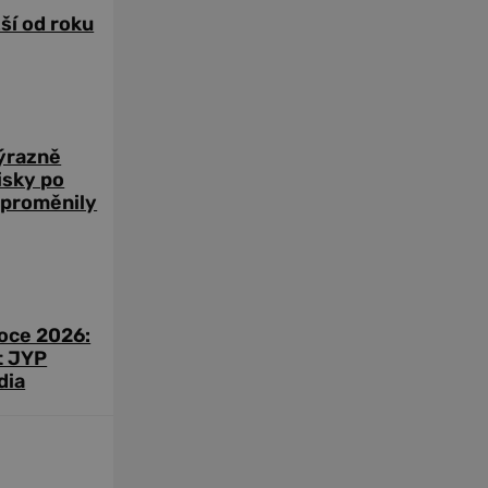
žší od roku
výrazně
zisky po
 proměnily
roce 2026:
t JYP
dia