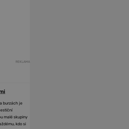
REKLAMA
mi
na burzách je
vestiční
dou malé skupiny
každému, kdo si