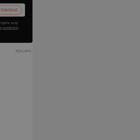
ujete svůj
í osobních
REKLAMA