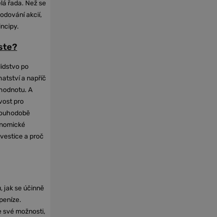
elá řada. Než se
odování akcií,
incipy.
oste?
lidstvo po
hatství a napříč
hodnotu. A
vost pro
dlouhodobě
onomické
nvestice a proč
, jak se účinně
 peníze.
e své možnosti,