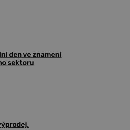
dní den ve znamení
ho sektoru
výprodej,