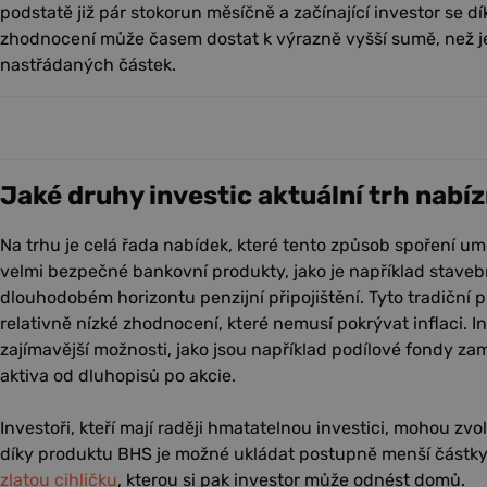
podstatě již pár stokorun měsíčně a začínající investor se 
zhodnocení může časem dostat k výrazně vyšší sumě, než j
nastřádaných částek.
Jaké druhy investic aktuální trh nabíz
Na trhu je celá řada nabídek, které tento způsob spoření um
velmi bezpečné bankovní produkty, jako je například staveb
dlouhodobém horizontu penzijní připojištění. Tyto tradiční 
relativně nízké zhodnocení, které nemusí pokrývat inflaci. In
zajímavější možnosti, jako jsou například podílové fondy z
aktiva od dluhopisů po akcie.
Investoři, kteří mají raději hmatatelnou investici, mohou zvoli
díky produktu BHS je možné ukládat postupně menší částky 
zlatou cihličku
, kterou si pak investor může odnést domů.