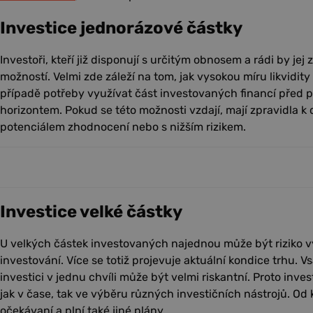
Investice jednorázové částky
Investoři, kteří již disponují s určitým obnosem a rádi by jej 
možností. Velmi zde záleží na tom, jak vysokou míru likvidity
případě potřeby využívat část investovaných financí před
horizontem. Pokud se této možnosti vzdají, mají zpravidla k 
potenciálem zhodnocení nebo s nižším rizikem.
Investice velké částky
U velkých částek investovaných najednou může být riziko v
investování. Více se totiž projevuje aktuální kondice trhu. V
investici v jednu chvíli může být velmi riskantní. Proto inves
jak v čase, tak ve výběru různých investičních nástrojů. Od 
očekávaní a plní také jiné plány.