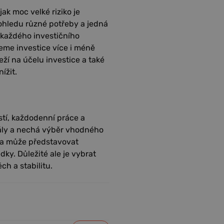
jak moc velké riziko je
 ohledu různé potřeby a jedná
 u každého investičního
deme investice více i méně
eží na účelu investice a také
ížit.
stí, každodenní práce a
nály a nechá výběr vhodného
 a může představovat
dky. Důležité ale je vybrat
h a stabilitu.