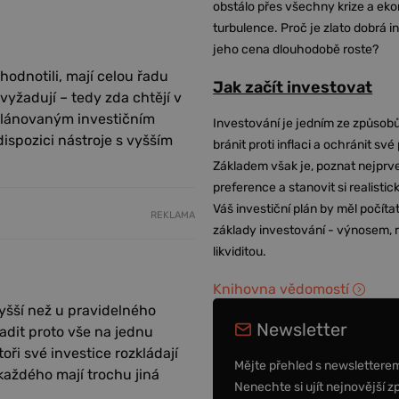
obstálo přes všechny krize a ek
turbulence. Proč je zlato dobrá i
jeho cena dlouhodobě roste?
zhodnotili, mají celou řadu
Jak začít investovat
 vyžadují – tedy zda chtějí v
 plánovaným investičním
Investování je jedním ze způsobů
dispozici nástroje s vyšším
bránit proti inflaci a ochránit své
Základem však je, poznat nejprv
preference a stanovit si realisti
Váš investiční plán by měl počítat
REKLAMA
základy investování - výnosem, r
likviditou.
Knihovna vědomostí
yšší než u pravidelného
Newsletter
sadit proto vše na jednu
toři své investice rozkládají
Mějte přehled s newslettere
každého mají trochu jiná
Nenechte si ujít nejnovější z