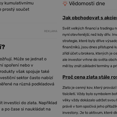
Vědomosti dne
díky kumulativnímu
e prostý součet
Jak obchodovat s akcie
Svět velkých financí a tradingu 
REKLAMA
nyní otevřenější, než kdy dřív. In
strategie, které byly dříve výsa
í?
finančníků, jsou dnes přístupné 
zřídí účet u brokera, kterých je c
ožňují. Může se jednat o
ale investor vrhne do světa obch
ní spoření nebo v
měl by znát základní termíny a pr
produkty však spojuje také
Proč cena zlata stále r
vestiční sektor často nabízí
aměřené na různá podkladová
Zlato je cenný kov, který provází 
tisíciletí. Vždy bylo symbolem bo
věky vždy dokázalo udržet svou 
t investici do zlata. Například
právě v tom spočívá jeho přitažli
a po čase si naukládat na
investory. Je to aktivum, které 