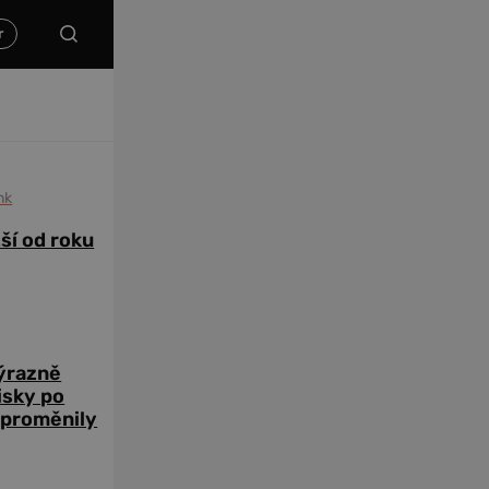
nk
žší od roku
výrazně
zisky po
 proměnily