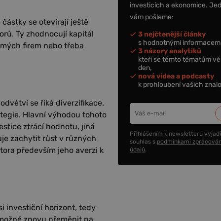
investicích a ekonomice. Je
vám pošleme:
částky se otevírají ještě
orů. Ty zhodnocují kapitál
3 nejčtenější články
s hodnotnými informacemi
omých firem nebo třeba
3 názory analytiků
kteří se těmto tématům vě
den,
nová videa a podcasty
k prohloubení vašich znalo
odvětví se říká diverzifikace.
tegie. Hlavní výhodou tohoto
estice ztrácí hodnotu, jiná
Přihlášením k newsletteru vyjadř
je zachytit růst v různých
souhlas s
podmínkami zpracován
tora především jeho averzi k
údajů
.
si investiční horizont, tedy
e možné znovu přeměnit na