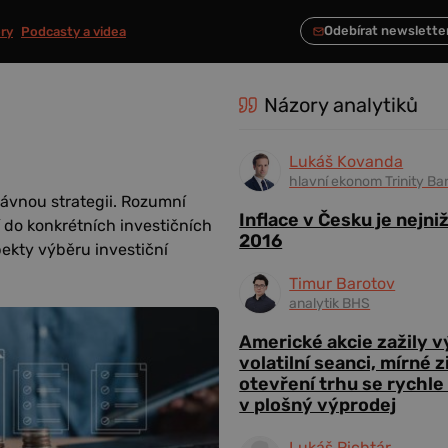
ry
Podcasty a videa
Názory analytiků
Lukáš Kovanda
hlavní ekonom Trinity Ba
rávnou strategii. Rozumní
Inflace v Česku je nejni
í do konkrétních investičních
2016
pekty výběru investiční
Timur Barotov
analytik BHS
Americké akcie zažily 
volatilní seanci, mírné 
otevření trhu se rychle
v plošný výprodej
Lukáš Richtár