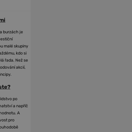
mi
na burzách je
vestiční
dou malé skupiny
každému, kdo si
elá řada. Než se
odování akcií,
incipy.
oste?
lidstvo po
hatství a napříč
hodnotu. A
vost pro
dlouhodobě