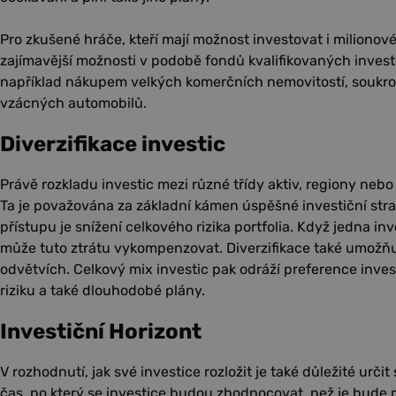
Pro zkušené hráče, kteří mají možnost investovat i milionové 
zajímavější možnosti v podobě fondů kvalifikovaných invest
například nákupem velkých komerčních nemovitostí, soukr
vzácných automobilů.
Diverzifikace investic
Právě rozkladu investic mezi různé třídy aktiv, regiony nebo 
Ta je považována za základní kámen úspěšné investiční stra
přístupu je snížení celkového rizika portfolia. Když jedna inv
může tuto ztrátu vykompenzovat. Diverzifikace také umožňu
odvětvích. Celkový mix investic pak odráží preference inves
riziku a také dlouhodobé plány.
Investiční Horizont
V rozhodnutí, jak své investice rozložit je také důležité určit 
čas, po který se investice budou zhodnocovat, než je bud