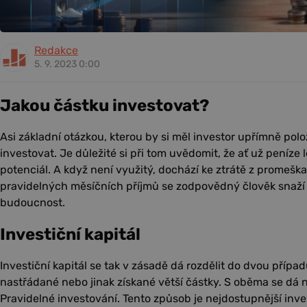
Redakce
5. 9. 2023 0:00
Jakou částku investovat?
Asi základní otázkou, kterou by si měl investor upřímně položi
investovat. Je důležité si při tom uvědomit, že ať už peníze l
potenciál. A když není využitý, dochází ke ztrátě z promeškan
pravidelných měsíčních příjmů se zodpovědný člověk snaží v
budoucnost.
Investiční kapitál
Investiční kapitál se tak v zásadě dá rozdělit do dvou případ
nastřádané nebo jinak získané větší částky. S oběma se dá n
Pravidelné investování. Tento způsob je nejdostupnější inves