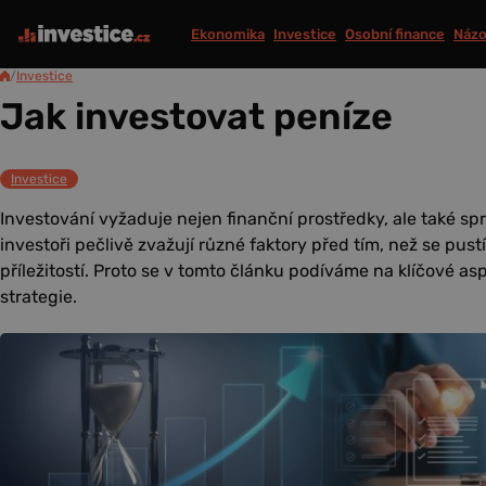
Ekonomika
Investice
Osobní finance
Názo
/
Investice
Jak investovat peníze
Investice
Investování vyžaduje nejen finanční prostředky, ale také sp
investoři pečlivě zvažují různé faktory před tím, než se pust
příležitostí. Proto se v tomto článku podíváme na klíčové as
strategie.