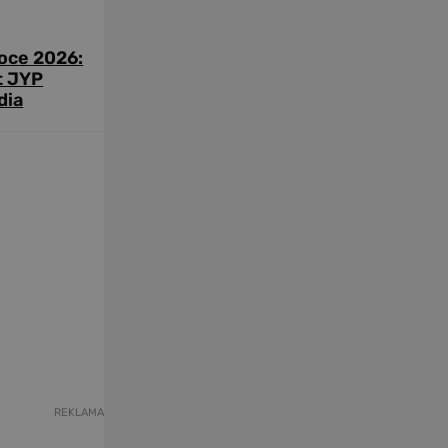
roce 2026:
t JYP
dia
REKLAMA