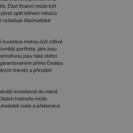
ílů. Část financí může být
vybrat zpět během měsíců
ění vyžaduje dlouhodobé
 investice mohou být citlivé
vnější portfolia, jako jsou
ernativou jsou také státní
m garantovaným přímo Českou
bých trendů a přinášet
 odváží investovat do méně
. Jejich hodnota může
louhodobě roste a překonává