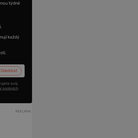
dnou týdně
,
nují každý
stí.
ujete svůj
í osobních
REKLAMA