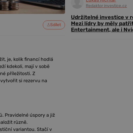
Redaktor investice.cz
Udržitelné investice v 
Mezi lídry by měly patři
Sdílet
Entertainment, ale i Nvi
t, je, kolik financí hodlá
eží kdekoli, mají v sobě
é příležitosti. Z
ytvořit si rezervu na
ů. Pravidelné úspory a již
aložit různě.
tiční variantou. Stačí v