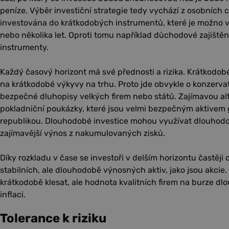
peníze. Výběr investiční strategie tedy vychází z osobních c
investována do krátkodobých instrumentů, které je možno 
nebo několika let. Oproti tomu například důchodové zajišt
instrumenty.
Každý časový horizont má své přednosti a rizika. Krátkodobé
na krátkodobé výkyvy na trhu. Proto jde obvykle o konzervati
bezpečné dluhopisy velkých firem nebo států. Zajímavou alt
pokladniční poukázky, které jsou velmi bezpečným aktive
republikou. Dlouhodobé investice mohou využívat dlouhodo
zajímavější výnos z nakumulovaných zisků.
Díky rozkladu v čase se investoři v delším horizontu častěji
stabilních, ale dlouhodobě výnosných aktiv, jako jsou akcie
krátkodobě klesat, ale hodnota kvalitních firem na burze d
inflaci.
Tolerance k riziku