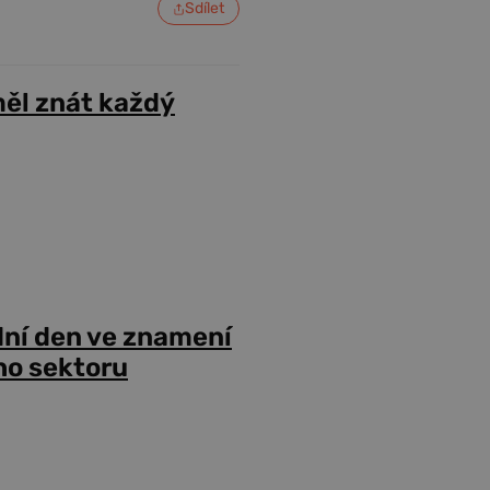
Sdílet
ěl znát každý
dní den ve znamení
ho sektoru