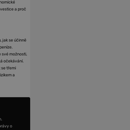
onomické
nvestice a proč
, jak se účinně
 peníze.
e své možnosti,
cká očekávání.
 se třemi
izikem a
m.
právy o