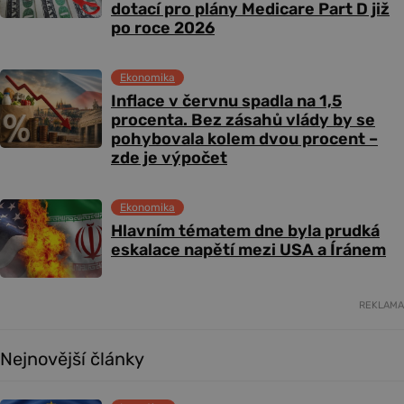
dotací pro plány Medicare Part D již
po roce 2026
Ekonomika
Inflace v červnu spadla na 1,5
procenta. Bez zásahů vlády by se
pohybovala kolem dvou procent –
zde je výpočet
Ekonomika
Hlavním tématem dne byla prudká
eskalace napětí mezi USA a Íránem
REKLAMA
Nejnovější články