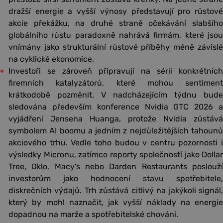
dražší energie a vyšší výnosy představují pro růstové
akcie překážku, na druhé straně očekávání slabšího
globálního růstu paradoxně nahrává firmám, které jsou
vnímány jako strukturální růstové příběhy méně závislé
na cyklické ekonomice.
Investoři se zároveň připravují na sérii konkrétních
firemních katalyzátorů, které mohou sentiment
krátkodobě pozměnit. V nadcházejícím týdnu bude
sledována především konference Nvidia GTC 2026 a
vyjádření Jensena Huanga, protože Nvidia zůstává
symbolem AI boomu a jedním z nejdůležitějších tahounů
akciového trhu. Vedle toho budou v centru pozornosti i
výsledky Micronu, zatímco reporty společností jako Dollar
Tree, Oklo, Macy’s nebo Darden Restaurants poslouží
investorům jako hodnocení stavu spotřebitele,
diskrečních výdajů. Trh zůstává citlivý na jakýkoli signál,
který by mohl naznačit, jak vyšší náklady na energie
dopadnou na marže a spotřebitelské chování.