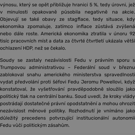
výnosu, který se opět přibližuje hranici 5 %, tedy úrovni, jež
v minulosti opakovaně působila negativně na akcie.
Objevují se také obavy ze stagflace, tedy situace, kdy
ekonomika zpomaluje, zatímco inflace zůstává zvýšená
nebo dále roste. Americká ekonomika ztratila v únoru 92
tisíc pracovních míst a data za čtvrté čtvrtletí ukázala větší
ochlazení HDP, než se čekalo.
Soudy se zastaly nezávislosti Fedu v právním sporu s
Trumpovou administrativou – Federální soud v březnu
zablokoval snahu amerického ministerstva spravedlnosti
vydat předvolání proti šéfovi Fedu Jeromu Powellovi, když
konstatoval, že vyšetřování pravděpodobně sloužilo jako
politický tlak na centrální banku. Soud uvedl, že kroky vlády
postrádají dostatečné právní opodstatnění a mohou ohrozit
nezávislost měnové politiky. Rozhodnutí je vnímáno jako
důležitý precedens potvrzující institucionální autonomii
Fedu vůči politickým zásahům.