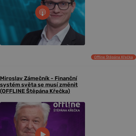
Offline Štěpána Křečka
Miroslav Zámečník - Finanční
systém světa se musí změnit
(OFFLINE Štěpána Křečka)