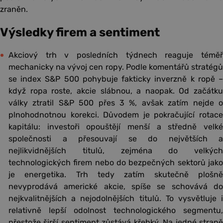
zraněn.
Výsledky firem a sentiment
Akciový trh v posledních týdnech reaguje téměř
mechanicky na vývoj cen ropy. Podle komentářů stratégů
se index S&P 500 pohybuje fakticky inverzně k ropě –
když ropa roste, akcie slábnou, a naopak. Od začátku
války ztratil S&P 500 přes 3 %, avšak zatím nejde o
plnohodnotnou korekci. Důvodem je pokračující rotace
kapitálu: investoři opouštějí menší a středně velké
společnosti a přesouvají se do největších a
nejlikvidnějších titulů, zejména do velkých
technologických firem nebo do bezpečných sektorů jako
je energetika. Trh tedy zatím skutečně plošně
nevyprodává americké akcie, spíše se schovává do
nejkvalitnějších a nejodolnějších titulů. To vysvětluje i
relativně lepší odolnost technologického segmentu,
přestože širší sentiment zůstává křehký. Na jedné straně