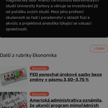
magisterský obor financí na Institutu ekonomických
studií Univerzity Karlovy a věnuje se investování již
od počátku svých studií. Mezi jeho profesní
zkušenosti se řadí i poradenství v oblasti fúzí a
akvizic a projektová analytika týkající se valuací
společností.
Sdílet
Další z rubriky Ekonomika
Ekonomika
FED ponechal úrokové sazby beze
změny v pásmu 3,50–3,75 %
Ekonomika
Americká administrativa oznámila,
že ukončí program mimořádných