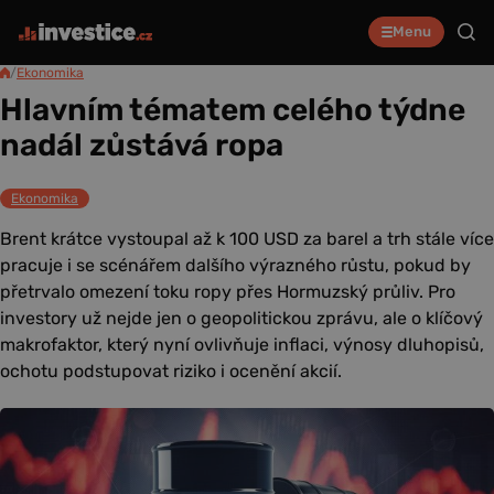
Menu
/
Ekonomika
Hlavním tématem celého týdne
nadál zůstává ropa
Ekonomika
Brent krátce vystoupal až k 100 USD za barel a trh stále více
pracuje i se scénářem dalšího výrazného růstu, pokud by
přetrvalo omezení toku ropy přes Hormuzský průliv. Pro
investory už nejde jen o geopolitickou zprávu, ale o klíčový
makrofaktor, který nyní ovlivňuje inflaci, výnosy dluhopisů,
ochotu podstupovat riziko i ocenění akcií.