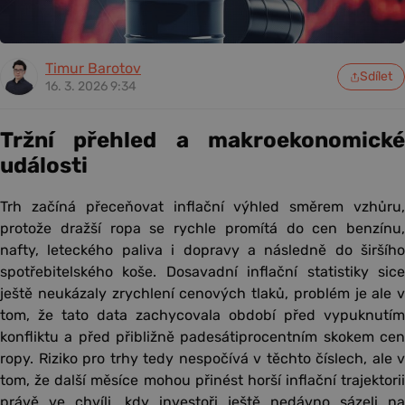
Timur Barotov
Sdílet
16. 3. 2026 9:34
Tržní přehled a makroekonomické
události
Trh začíná přeceňovat inflační výhled směrem vzhůru,
protože dražší ropa se rychle promítá do cen benzínu,
nafty, leteckého paliva i dopravy a následně do širšího
spotřebitelského koše. Dosavadní inflační statistiky sice
ještě neukázaly zrychlení cenových tlaků, problém je ale v
tom, že tato data zachycovala období před vypuknutím
konfliktu a před přibližně padesátiprocentním skokem cen
ropy. Riziko pro trhy tedy nespočívá v těchto číslech, ale v
tom, že další měsíce mohou přinést horší inflační trajektorii
právě ve chvíli, kdy investoři ještě nedávno sázeli na