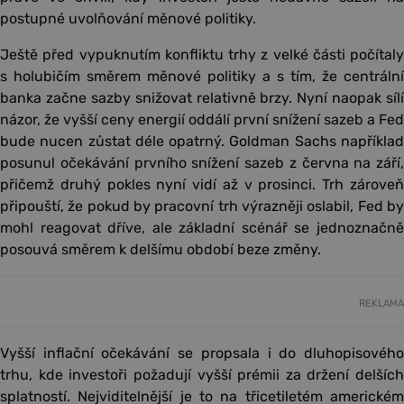
postupné uvolňování měnové politiky.
Ještě před vypuknutím konfliktu trhy z velké části počítaly
s holubičím směrem měnové politiky a s tím, že centrální
banka začne sazby snižovat relativně brzy. Nyní naopak sílí
názor, že vyšší ceny energií oddálí první snížení sazeb a Fed
bude nucen zůstat déle opatrný. Goldman Sachs například
posunul očekávání prvního snížení sazeb z června na září,
přičemž druhý pokles nyní vidí až v prosinci. Trh zároveň
připouští, že pokud by pracovní trh výrazněji oslabil, Fed by
mohl reagovat dříve, ale základní scénář se jednoznačně
posouvá směrem k delšímu období beze změny.
REKLAMA
Vyšší inflační očekávání se propsala i do dluhopisového
trhu, kde investoři požadují vyšší prémii za držení delších
splatností. Nejviditelnější je to na třicetiletém americkém