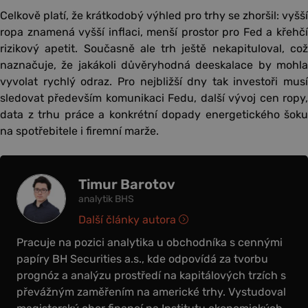
Celkově platí, že krátkodobý výhled pro trhy se zhoršil: vyšší
ropa znamená vyšší inflaci, menší prostor pro Fed a křehčí
rizikový apetit. Současně ale trh ještě nekapituloval, což
naznačuje, že jakákoli důvěryhodná deeskalace by mohla
vyvolat rychlý odraz. Pro nejbližší dny tak investoři musí
sledovat především komunikaci Fedu, další vývoj cen ropy,
data z trhu práce a konkrétní dopady energetického šoku
na spotřebitele i firemní marže.
Timur Barotov
analytik BHS
Další články autora
Pracuje na pozici analytika u obchodníka s cennými
papíry BH Securities a.s., kde odpovídá za tvorbu
prognóz a analýzu prostředí na kapitálových trzích s
převážným zaměřením na americké trhy. Vystudoval