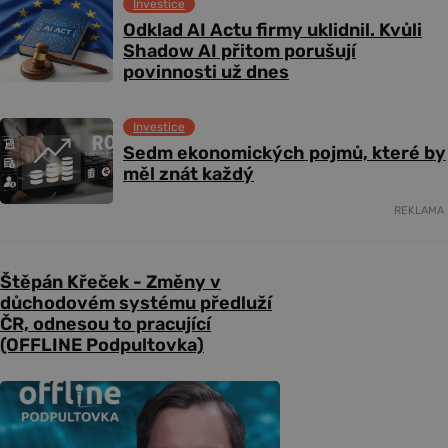
Investice
Odklad AI Actu firmy uklidnil. Kvůli
Shadow AI přitom porušují
povinnosti už dnes
Investice
Sedm ekonomických pojmů, které by
měl znát každý
REKLAMA
Štěpán Křeček - Změny v
důchodovém systému předluží
ČR, odnesou to pracující
(OFFLINE Podpultovka)