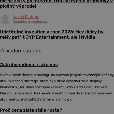
mírné zisky po otevření trhu se rychle proměnily v
plošný výprodej
Lukáš Richtár
Redaktor investice.cz
Udržitelné investice v roce 2026: Mezi lídry by
měly patřit JYP Entertainment, ale i Nvidia
Vědomosti dne
Jak obchodovat s akciemi
Svět velkých financí a tradingu na burzách je nyní otevřenější, než kdy
dřív. Investiční strategie, které byly dříve výsadou malé skupiny
finančníků, jsou dnes přístupné každému, kdo si zřídí účet u brokera,
kterých je celá řada. Než se ale investor vrhne do světa obchodování
akcií, měl by znát základní termíny a principy.
Proč cena zlata stále roste?