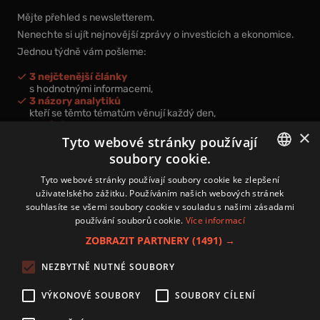
Mějte přehled s newsletterem.
Nenechte si ujít nejnovější zprávy o investicích a ekonomice.
Jednou týdně vám pošleme:
3 nejčtenější články
s hodnotnými informacemi,
3 názory analytiků
kteří se těmto tématům věnují každý den,
nová videa a podcasty
×
k prohloubení vašich znalostí.
Tyto webové stránky používají
soubory cookie.
CZECH
Tyto webové stránky používají soubory cookie ke zlepšení
uživatelského zážitku. Používáním našich webových stránek
CZ
souhlasíte se všemi soubory cookie v souladu s našimi zásadami
Přihlášením k newsletteru vyjadřujete svůj souhlas s
podmínkami
používání souborů cookie.
Více informací
zpracování osobních údajů
.
ZOBRAZIT PARTNERY
(1491) →
Kontakt
NEZBYTNĚ NUTNÉ SOUBORY
Zásady používání souborů cookies
Zpracování osobních údajů
VÝKONOVÉ SOUBORY
SOUBORY CÍLENÍ
Autoři
Nastavení cookies