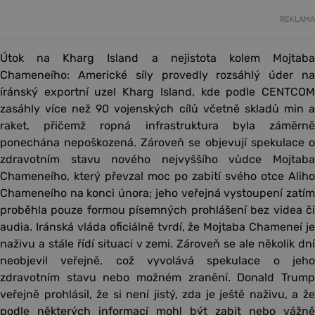
REKLAMA
Útok na Kharg Island a nejistota kolem Mojtaba
Chameneího: Americké síly provedly rozsáhlý úder na
íránský exportní uzel Kharg Island, kde podle CENTCOM
zasáhly více než 90 vojenských cílů včetně skladů min a
raket, přičemž ropná infrastruktura byla záměrně
ponechána nepoškozená. Zároveň se objevují spekulace o
zdravotním stavu nového nejvyššího vůdce Mojtaba
Chameneího, který převzal moc po zabití svého otce Aliho
Chameneího na konci února; jeho veřejná vystoupení zatím
proběhla pouze formou písemných prohlášení bez videa či
audia. Iránská vláda oficiálně tvrdí, že Mojtaba Chameneí je
naživu a stále řídí situaci v zemi. Zároveň se ale několik dní
neobjevil veřejně, což vyvolává spekulace o jeho
zdravotním stavu nebo možném zranění. Donald Trump
veřejně prohlásil, že si není jistý, zda je ještě naživu, a že
podle některých informací mohl být zabit nebo vážně