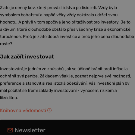
Zlato je cenný kov, který provází lidstvo po tisíciletí. Vždy bylo
symbolem bohatství a napříč věky vždy dokázalo udržet svou
hodnotu. A právě v tom spočívá jeho přitažlivost pro investory. Je to
aktivum, které dlouhodobě obstálo přes všechny krize a ekonomické
turbulence. Proč je zlato dobrá investice a proč jeho cena dlouhodobě
roste?
Jak začít investovat
Investování je jedním ze způsobů, jak se účinně bránit proti inflaci a
ochránit své peníze. Základem však je, poznat nejprve své možnosti,
preference a stanovit si realistická očekávání. Váš investiční plán by
měl počítat se třemi základy investování - výnosem, rizikem a
likviditou.
Knihovna vědomostí
Newsletter